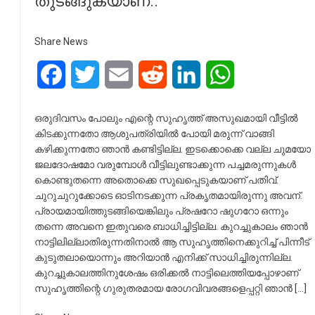
തുടങ്ങുകയാണ്‌‌..
Share News
Facebook
Twitter
Email
Reddit
LinkedIn
WhatsApp
‌ഒ‌രുദിവസം‌ ‌പോലും‌ എന്റെ‌ സുഹൃത്ത്‌ ‌അസുഖമായി‌ വീട്ടിൽ‌
കിടക്കുന്നതോ‌ ആശുപത്രിയിൽ‌ പോയി‌ മരുന്ന്‌ വാങ്ങി‌
കഴിക്കുന്നതോ‌ ഞാൻ‌ കണ്ടിട്ടില്ല‌. ഇടക്കൊക്കെ‌ ‌വല്ല‌ ചുമയോ‌
ജലദോഷമോ‌ വരുമ്പോൾ‌ വീട്ടിലുണ്ടാക്കുന്ന‌ ‌പച്ചമരുന്നുകൾ
കൊണ്ടുതന്നെ‌ അതൊക്കെ‌ സുഖപ്പെടുകയാണ്‌‌ പതിവ്‌‌.
ചുറുചുറുക്കോടെ‌ ഓടി‌നടക്കുന്ന‌ പ്രകൃതമായിരുന്നു‌ അവന്‌‌.
പ്രായമായിത്തുടങ്ങിയെങ്കിലും‌ ‌പ്രഷറോ‌ ഷുഗറോ‌ ഒന്നും‌
തന്നെ‌ അവനെ‌ ഇ‌തുവരെ‌ ബാധിച്ചിട്ടില്ല‌.‌ കുറച്ചുകാലം‌ ഞാൻ‌
‌നാട്ടിലില്ലാതിരു‌ന്ന‌തിനാൽ‌ ‌ആ‌ സുഹൃത്തിനെക്കുറിച്ച്‌ പിന്നീട്‌
കുടു‌തലായൊന്നും‌‌ അറിയാൻ‌ എനിക്ക്‌ സാധിച്ചിരുന്നില്ല‌.
കുറച്ചുകാലത്തിനുശേഷം‌ ഒരിക്കൽ‌ നാട്ടിലെത്തിയപ്പോഴാണ്‌‌ ‌
സു‌ഹൃത്തിന്റെ‌‌ ഗുരുതരമായ‌ രോഗ‌വിവരങ്ങളെപ്പറ്റി‌ ഞാൻ‌ […]