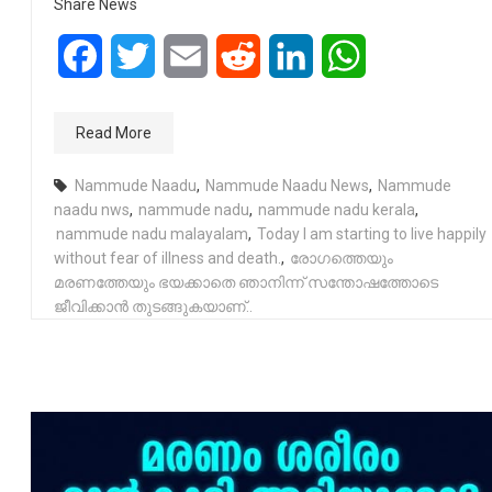
Share News
Facebook
Twitter
Email
Reddit
LinkedIn
WhatsApp
Read More
Nammude Naadu
,
Nammude Naadu News
,
Nammude
naadu nws
,
nammude nadu
,
nammude nadu kerala
,
nammude nadu malayalam
,
Today I am starting to live happily
without fear of illness and death.
,
രോഗത്തെ‌യും‌
മരണത്തേയും‌ ഭയക്കാതെ‌ ഞാനിന്ന്‌ സന്തോഷത്തോടെ‌
ജീവിക്കാൻ‌ തുടങ്ങുകയാണ്‌‌..