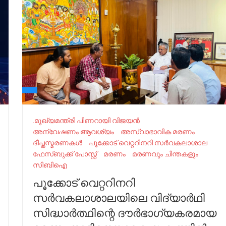
.മുഖ്യമന്ത്രി പിണറായി വിജയൻ
അന്വേഷണം ആവശ്യം
അസ്വാഭാവിക മരണം
ദീപ്തസ്മരണകള്‍
പൂക്കോട് വെറ്ററിനറി സർവകലാശാല
ഫേസ്ബുക്ക് പോസ്റ്റ്
മരണം
മരണവും ചിന്തകളും
സിബിഐ
പൂക്കോട് വെറ്ററിനറി
സർവകലാശാലയിലെ വിദ്യാർഥി
സിദ്ധാർത്ഥിന്റെ ദൗർഭാഗ്യകരമായ