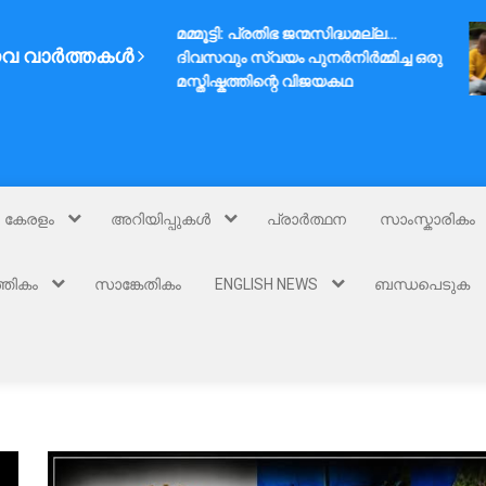
മമ്മൂട്ടി: പ്രതിഭ ജന്മസിദ്ധമല്ല…
വ വാർത്തകൾ
ദിവസവും സ്വയം പുനർനിർമ്മിച്ച ഒരു
മസ്തിഷ്കത്തിന്റെ വിജയകഥ
കേരളം
അറിയിപ്പുകൾ
പ്രാർത്ഥന
സാംസ്കാരികം
്തികം
സാങ്കേതികം
ENGLISH NEWS
ബന്ധപെടുക