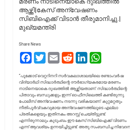
മരണം നാടിനെയാകെ ദുഃഖത്തിൽ
ആഴ്ത്തി|കേസ് അന്വേഷണം
സിബിഐക്ക് വിടാൻ തീരുമാനിച്ചു.|
മുഖ്യമന്ത്രി
Share News
Facebook
Twitter
Email
Reddit
LinkedIn
WhatsApp
“പൂക്കോട് വെറ്ററിനറി സർവകലാശാലയിലെ രണ്ടാംവർഷ
വിദ്യാർഥി സിദ്ധാർത്ഥിന്റെ ദൗർഭാഗ്യകരമായ മരണം
നാടിനെയാകെ ദുഃഖത്തിൽ ആഴ്ത്തിയതാണ്. സിദ്ധാർത്ഥിന്റെ
പിതാവും ബന്ധുക്കളും ഇന്ന് ഓഫീസിലെത്തി കണ്ടിരുന്നു.
പോലീസ് അന്വേഷണം നടന്നു വരികയാണ്. കുറ്റമറ്റതും
നീതിപൂർവ്വകവുമായ അന്വേഷണത്തിലൂടെ എല്ലാ
പ്രതികളെയും ഇതിനകം അറസ്റ്റ് ചെയ്തിട്ടുണ്ട്.
എന്നിരുന്നാലും കുടുംബം ഈ കേസ് സിബിഐക്ക് വിടണം
എന്ന് ആവശ്യം ഉന്നയിച്ചിട്ടുണ്ട്. അതു സംബന്ധിച്ച നിവേദ