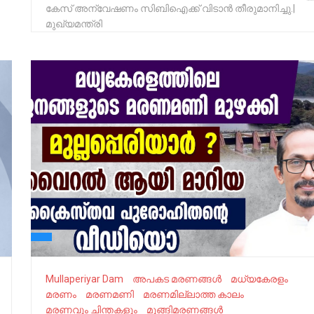
കേസ് അന്വേഷണം സിബിഐക്ക് വിടാൻ തീരുമാനിച്ചു.|
മുഖ്യമന്ത്രി
Mullaperiyar Dam
അപകട മരണങ്ങൾ
മധ്യകേരളം
മരണം
മരണമണി
മരണമില്ലാത്ത കാലം
മരണവും ചിന്തകളും
മുങ്ങിമരണങ്ങൾ