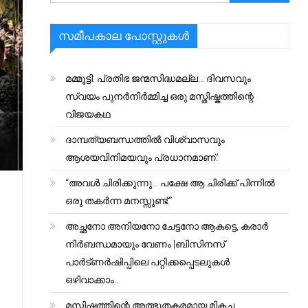
സമീപകാല പോസ്റ്റുകൾ
മമ്മൂട്ടി: പ്രതിഭ ജന്മസിദ്ധമല്ല… ദിവസവും
സ്വയം പുനർനിർമ്മിച്ച ഒരു മസ്തിഷ്കത്തിന്റെ
വിജയകഥ
ദാമ്പത്യബന്ധത്തിൽ വിശ്വാസവും
ആശയവിനിമയവും പ്രധാനമാണ്.
“അവൾ ചിരിക്കുന്നു… പക്ഷേ ആ ചിരിക്ക് പിന്നിൽ
ഒരു തകർന്ന മനസ്സുണ്ട്.”
അച്ഛനോ അനിയനോ ചേട്ടനോ ആകട്ടെ, കരാർ
നിർബന്ധമായും വേണം |ബിസിനസ്
പാർട്ണർഷിപ്പിലെ പറ്റിക്കപ്പെടലുകൾ
ഒഴിവാക്കാം..
മസ്തിഷ്കത്തിന്റെ അത്ഭുതകരമായ മികച്ച