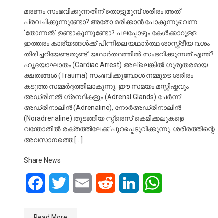
മരണം സംഭവിക്കുന്നതിന് തൊട്ടുമുമ്പ് ശരീരം അത്
പ്രവചിക്കുന്നുണ്ടോ? അതോ മരിക്കാൻ പോകുന്നുവെന്ന
‘തോന്നൽ’ ഉണ്ടാകുന്നുണ്ടോ? പലപ്പോഴും കേൾക്കാറുള്ള
ഇത്തരം കാര്യങ്ങൾക്ക് പിന്നിലെ യഥാർത്ഥ ശാസ്ത്രീയ വശം
തിരിച്ചറിയേണ്ടതുണ്ട്. യഥാർത്ഥത്തിൽ സംഭവിക്കുന്നത് എന്ത്?
ഹൃദയാഘാതം (Cardiac Arrest) അല്ലെങ്കിൽ ഗുരുതരമായ
ക്ഷതങ്ങൾ (Trauma) സംഭവിക്കുമ്പോൾ നമ്മുടെ ശരീരം
കടുത്ത സമ്മർദ്ദത്തിലാകുന്നു. ഈ സമയം മസ്തിഷ്കവും
അഡ്രീനൽ ഗ്രന്ഥികളും (Adrenal Glands) ചേർന്ന്
അഡ്രിനാലിൻ (Adrenaline), നോർഅഡ്രിനാലിൻ
(Noradrenaline) തുടങ്ങിയ സ്ട്രെസ് കെമിക്കലുകളെ
വന്തോതിൽ രക്തത്തിലേക്ക് പുറപ്പെടുവിക്കുന്നു. ശരീരത്തിന്റെ
അവസാനത്തെ […]
Share News
Facebook
Twitter
Email
Reddit
LinkedIn
WhatsApp
Read More