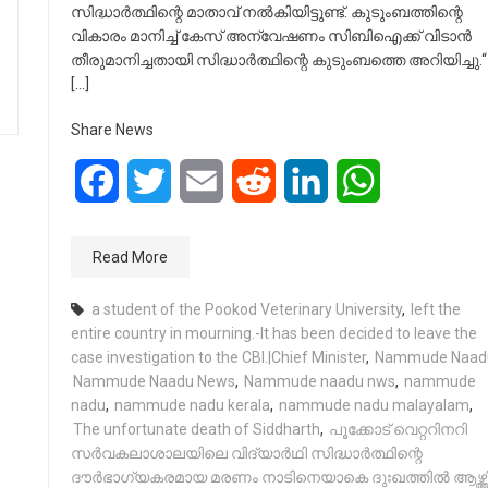
സിദ്ധാർത്ഥിന്റെ മാതാവ് നൽകിയിട്ടുണ്ട്. കുടുംബത്തിന്റെ
വികാരം മാനിച്ച് കേസ് അന്വേഷണം സിബിഐക്ക് വിടാൻ
തീരുമാനിച്ചതായി സിദ്ധാർത്ഥിന്റെ കുടുംബത്തെ അറിയിച്ചു.“
[…]
Share News
Facebook
Twitter
Email
Reddit
LinkedIn
WhatsApp
Read More
a student of the Pookod Veterinary University
,
left the
entire country in mourning.-It has been decided to leave the
case investigation to the CBI.|Chief Minister
,
Nammude Naad
Nammude Naadu News
,
Nammude naadu nws
,
nammude
nadu
,
nammude nadu kerala
,
nammude nadu malayalam
,
The unfortunate death of Siddharth
,
പൂക്കോട് വെറ്ററിനറി
സർവകലാശാലയിലെ വിദ്യാർഥി സിദ്ധാർത്ഥിന്റെ
ദൗർഭാഗ്യകരമായ മരണം നാടിനെയാകെ ദുഃഖത്തിൽ ആഴ്ത്തി