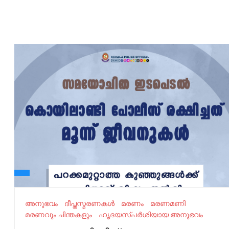
അനുഭവം
ദീപ്തസ്മരണകള്‍
മരണം
മരണമണി
മരണവും ചിന്തകളും
ഹൃദയസ്പർശിയായ അനുഭവം