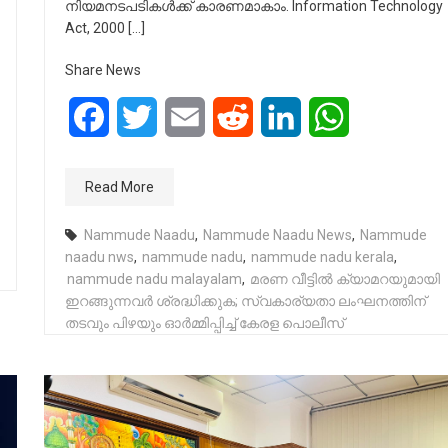
നിയമനടപടികൾക്ക് കാരണമാകാം. Information Technology
Act, 2000 […]
Share News
Facebook
Twitter
Email
Reddit
LinkedIn
WhatsApp
Read More
Nammude Naadu
,
Nammude Naadu News
,
Nammude
naadu nws
,
nammude nadu
,
nammude nadu kerala
,
nammude nadu malayalam
,
മരണ വീട്ടിൽ ക്യാമറയുമായി
ഇറങ്ങുന്നവർ ശ്രദ്ധിക്കുക; സ്വകാര്യതാ ലംഘനത്തിന്
തടവും പിഴയും ഓർമ്മിപ്പിച്ച് കേരള പൊലീസ്