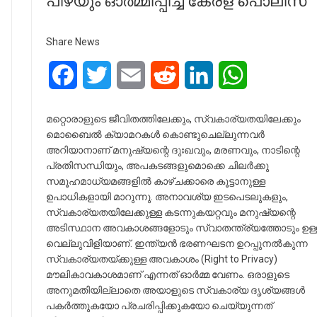
പിഴയും ഓർമ്മിപ്പിച്ച് കേരള പൊലീസ്
Share News
Facebook
Twitter
Email
Reddit
LinkedIn
WhatsApp
മറ്റൊരാളുടെ ജീവിതത്തിലേക്കും, സ്വകാര്യതയിലേക്കും
മൊബൈൽ ക്യാമറകൾ കൊണ്ടുചെല്ലുന്നവർ
അറിയാനാണ് മനുഷ്യന്റെ ദുഃഖവും, മരണവും, നാടിന്റെ
പ്രതിസന്ധിയും, അപകടങ്ങളുമൊക്കെ ചിലർക്കു
സമൂഹമാധ്യമങ്ങളിൽ കാഴ്ചക്കാരെ കൂട്ടാനുള്ള
ഉപാധികളായി മാറുന്നു. അനാവശ്യ ഇടപെടലുകളും,
സ്വകാര്യതയിലേക്കുള്ള കടന്നുകയറ്റവും മനുഷ്യന്റെ
അടിസ്ഥാന അവകാശങ്ങളോടും സ്വാതന്ത്ര്യത്തോടും ഉള്
വെല്ലുവിളിയാണ്. ഇന്ത്യൻ ഭരണഘടന ഉറപ്പുനൽകുന്ന
സ്വകാര്യതയ്ക്കുള്ള അവകാശം (Right to Privacy)
മൗലികാവകാശമാണ് എന്നത് ഓർമ്മ വേണം. ഒരാളുടെ
അനുമതിയില്ലാതെ അയാളുടെ സ്വകാര്യ ദൃശ്യങ്ങൾ
പകർത്തുകയോ പ്രചരിപ്പിക്കുകയോ ചെയ്യുന്നത്