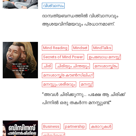
വിശ്വാസം
ദാമ്പത്യബന്ധത്തിൽ വിശ്വാസവും
ആശയവിനിമയവും പ്രധാനമാണ്.
Mind Reading
Mindset
MindTalks
Secrets of Mind Power
ഉപബോധ മനസ്സ്
ചിരി
ചിരിയും ചിന്തയും
മനഃശാസ്ത്രം
മനഃശാസ്ത്ര കൗൺസിലിംഗ്
മനസ്സും ശരീരവും
മനസ്സ്
“അവൾ ചിരിക്കുന്നു… പക്ഷേ ആ ചിരിക്ക്
പിന്നിൽ ഒരു തകർന്ന മനസ്സുണ്ട്.”
Business
partnership
കരാറുകൾ
ബിസിനസ്സ്