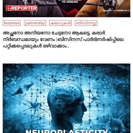
Business
partnership
കരാറുകൾ
ബിസിനസ്സ്
അച്ഛനോ അനിയനോ ചേട്ടനോ ആകട്ടെ, കരാർ
നിർബന്ധമായും വേണം |ബിസിനസ് പാർട്ണർഷിപ്പിലെ
പറ്റിക്കപ്പെടലുകൾ ഒഴിവാക്കാം..