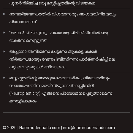
പുനർനിർമ്മിച്ച ഒരു മസ്തിഷ്കത്തിന്റെ വിജയകഥ
ദാമ്പത്യബന്ധത്തിൽ വിശ്വാസവും ആശയവിനിമയവും
പ്രധാനമാണ്.
“അവൾ ചിരിക്കുന്നു… പക്ഷേ ആ ചിരിക്ക് പിന്നിൽ ഒരു
തകർന്ന മനസ്സുണ്ട്.”
അച്ഛനോ അനിയനോ ചേട്ടനോ ആകട്ടെ, കരാർ
നിർബന്ധമായും വേണം |ബിസിനസ് പാർട്ണർഷിപ്പിലെ
പറ്റിക്കപ്പെടലുകൾ ഒഴിവാക്കാം..
മസ്തിഷ്കത്തിന്റെ അത്ഭുതകരമായ മികച്ച വിജയത്തിനും
സന്തോഷത്തിനുമായി’ന്യൂറോപ്ലാസ്റ്റിസിറ്റി’
(Neuroplasticity):എങ്ങനെ പ്രയോജനപ്പെടുത്താമെന്ന്
മനസ്സിലാക്കാം.
© 2020 |
Nammudenaadu.com
|
info@nammudenaadu.com