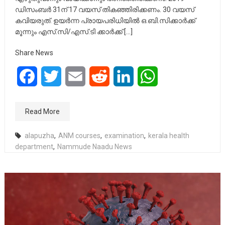
ഡിസംബർ 31ന് 17 വയസ് തികഞ്ഞിരിക്കണം. 30 വയസ്
കവിയരുത്. ഉയർന്ന പ്രായപരിധിയിൽ ഒ.ബി.സിക്കാർക്ക്
മൂന്നും എസ്.സി/എസ്.ടി ക്കാർക്ക് […]
Share News
Facebook
Twitter
Email
Reddit
LinkedIn
WhatsApp
Read More
alapuzha
,
ANM courses
,
examination
,
kerala health
department
,
Nammude Naadu News