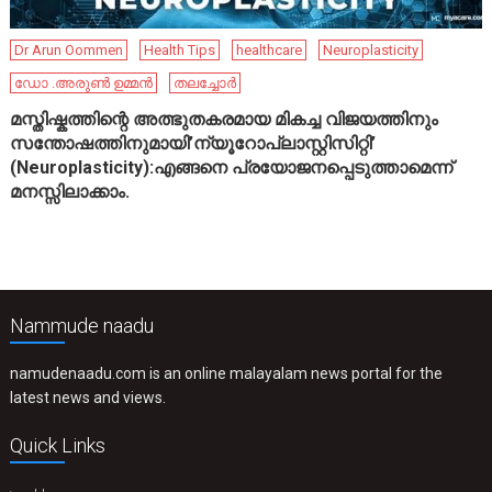
Dr Arun Oommen
Health Tips
healthcare
Neuroplasticity
ഡോ .അരുൺ ഉമ്മൻ
തലച്ചോർ
മസ്തിഷ്കത്തിന്റെ അത്ഭുതകരമായ മികച്ച വിജയത്തിനും
സന്തോഷത്തിനുമായി’ന്യൂറോപ്ലാസ്റ്റിസിറ്റി’
(Neuroplasticity):എങ്ങനെ പ്രയോജനപ്പെടുത്താമെന്ന്
മനസ്സിലാക്കാം.
Nammude naadu
namudenaadu.com is an online malayalam news portal for the
latest news and views.
Quick Links