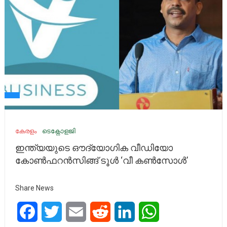
കേരളം
ടെക്നോളജി
ഇന്ത്യയുടെ ഔദ്യോഗിക വീഡിയോ
കോൺഫറൻസിങ്ങ് ടൂൾ ‘വീ കൺസോൾ’
Share News
Facebook
Twitter
Email
Reddit
LinkedIn
WhatsApp