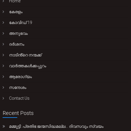
Home
കേരളം
കോവിഡ് 19
അനുഭവം
ദർശനം
നാടിൻ്റെ നന്മക്ക്
വാർത്തകൾക്കപ്പുറം
ആരോഗ്യം
സന്ദേശം
Contact Us
Recent Posts
മമ്മൂട്ടി: പ്രതിഭ ജന്മസിദ്ധമല്ല… ദിവസവും സ്വയം