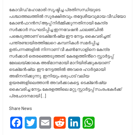
കോവിഡ് മഹാമാരി സൃഷ്ടിച്ച പ്രതിസന്ധിയുടെ
പശ്ചാത്തലത്തിൽ സുരക്ഷിതവും തദ്ദേശീയവുമായ വീഡിയോ
കോൺഫറൻസ് ആപ്പ് നിർമ്മിക്കുന്നതിനായി കേന്ദ്ര
സർക്കാർ സംഘടിപ്പിച്ച ഇന്നവേഷൻ ചാലഞ്ചിൽ
പങ്കെടുത്താണ് ടെക്ജൻഷ്യ ഈ നേട്ടം കൈവരിച്ചത്.
പന്ത്രണ്ടായിരത്തിലേറെ കമ്പനികൾ സമർപ്പിച്ച
ഉത്പന്നങ്ങളിൽ നിന്നാണ് വീ കൺസോളിനെ കേന്ദ്ര
സർക്കാർ തെരഞ്ഞെടുത്തത്. കേരളത്തിൻ്റെ സ്റ്റാർട്ടപ്പ്
മേഖലയ്ക്കാകെ അഭിമാനമായി മാറിയിരിക്കുകയാണ്
ടെക്ജൻഷ്യ. ഈ നേട്ടത്തിൽ അവരെ ഹാർദ്ദമായി
അഭിനന്ദിക്കുന്നു. ഇനിയും ഒരുപാട് വലിയ
ഉയരങ്ങളിലെത്താൻ അവർക്കാകട്ടെ. ടെക്ജൻഷ്യ
കൈവരിച്ച നേട്ടം കേരളത്തിലെ മറ്റു സ്റ്റാർട്ടപ്പ് സംരംഭകർക്ക്
പ്രചോദനമായി […]
Share News
Facebook
Twitter
Email
Reddit
LinkedIn
WhatsApp