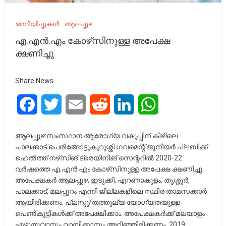
അറിയിപ്പുകൾ
ആലപ്പുഴ
എ.എൻ.എം കോഴ്‌സിനുള്ള അപേക്ഷ
ക്ഷണിച്ചു
Share News
Facebook
Twitter
Email
Reddit
LinkedIn
WhatsApp
ആലപ്പുഴ:സംസ്ഥാന ആരോഗ്യ വകുപ്പിന് കീഴിലെ
പാലക്കാട് പെരിങ്ങോട്ടുകുറുശ്ശി ഗവമെന്റ് ജൂനീയർ പ്ലബിക്ക്
ഹെൽത്ത് നഴ്‌സിങ് ട്രെയിനിങ് സെന്ററിൽ 2020-22
വർഷത്തെ എ.എൻ.എം കോഴ്‌സിനുള്ള അപേക്ഷ ക്ഷണിച്ചു.
അപേക്ഷകർ ആലപ്പുഴ, ഇടുക്കി, എറണാകുളം, തൃശ്ശൂർ,
പാലക്കാട്, മലപ്പുറം എന്നി ജില്ലകളിലെ സ്ഥിര താമസക്കാർ
ആയിരിക്കണം. പ്ലസ്ടു/തത്തുല്യ യോഗ്യതയുള്ള
പെൺകുട്ടികൾക്ക് അപേക്ഷിക്കാം. അപേക്ഷകർക്ക് മലയാളം
എഴുതുവാനും വായിക്കാനും അറിഞ്ഞിരിക്കണം. 2019