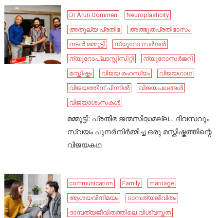
Dr Arun Oommen
Neuroplasticity
അതുല്യ പ്രതിഭ
അത്ഭുതപ്രതിഭാസം
നടൻ മമ്മൂട്ടി
ന്യൂറോ സർജൻ
ന്യൂറോപ്ലാസ്റ്റിസിറ്റി
ന്യൂറോസർജറി
മസ്തിഷ്കം
വിജയ രഹസ്യം
വിജയഗാഥ
വിജയത്തിന് പിന്നിൽ
വിജയപഥങ്ങൾ
വിജയാശംസകൾ
മമ്മൂട്ടി: പ്രതിഭ ജന്മസിദ്ധമല്ല… ദിവസവും
സ്വയം പുനർനിർമ്മിച്ച ഒരു മസ്തിഷ്കത്തിന്റെ
വിജയകഥ
communication
Family
marriage
ആശയവിനിമയം
ദാമ്പത്യജീവിതം
ദാമ്പത്യജീവിതത്തിലെ വിശ്വസ്തത