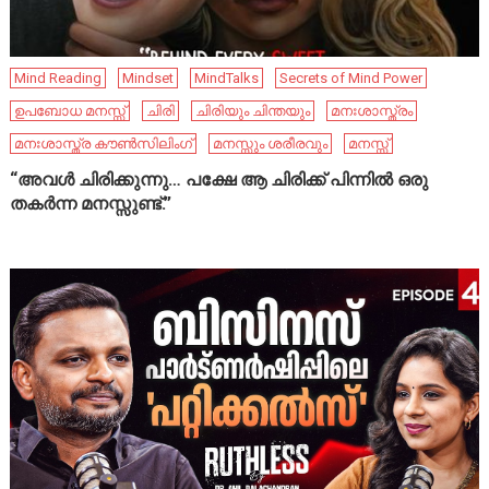
Mind Reading
Mindset
MindTalks
Secrets of Mind Power
ഉപബോധ മനസ്സ്
ചിരി
ചിരിയും ചിന്തയും
മനഃശാസ്ത്രം
മനഃശാസ്ത്ര കൗൺസിലിംഗ്
മനസ്സും ശരീരവും
മനസ്സ്
“അവൾ ചിരിക്കുന്നു… പക്ഷേ ആ ചിരിക്ക് പിന്നിൽ ഒരു
തകർന്ന മനസ്സുണ്ട്.”