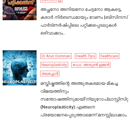
അച്ഛനോ അനിയനോ ചേട്ടനോ ആകട്ടെ,
കരാർ നിർബന്ധമായും വേണം |ബിസിനസ്
പാർട്ണർഷിപ്പിലെ പറ്റിക്കപ്പെടലുകൾ
ഒഴിവാക്കാം..
Dr Arun Oommen
Health Tips
healthcare
Neuroplasticity
ഡോ .അരുൺ ഉമ്മൻ
തലച്ചോർ
മസ്തിഷ്കത്തിന്റെ അത്ഭുതകരമായ മികച്ച
വിജയത്തിനും
സന്തോഷത്തിനുമായി’ന്യൂറോപ്ലാസ്റ്റിസിറ്റി’
(Neuroplasticity):എങ്ങനെ
പ്രയോജനപ്പെടുത്താമെന്ന് മനസ്സിലാക്കാം.