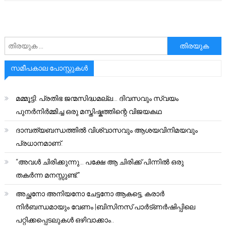
അനേഷിക്കുക
സമീപകാല പോസ്റ്റുകൾ
മമ്മൂട്ടി: പ്രതിഭ ജന്മസിദ്ധമല്ല… ദിവസവും സ്വയം
പുനർനിർമ്മിച്ച ഒരു മസ്തിഷ്കത്തിന്റെ വിജയകഥ
ദാമ്പത്യബന്ധത്തിൽ വിശ്വാസവും ആശയവിനിമയവും
പ്രധാനമാണ്.
“അവൾ ചിരിക്കുന്നു… പക്ഷേ ആ ചിരിക്ക് പിന്നിൽ ഒരു
തകർന്ന മനസ്സുണ്ട്.”
അച്ഛനോ അനിയനോ ചേട്ടനോ ആകട്ടെ, കരാർ
നിർബന്ധമായും വേണം |ബിസിനസ് പാർട്ണർഷിപ്പിലെ
പറ്റിക്കപ്പെടലുകൾ ഒഴിവാക്കാം..