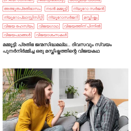
അത്ഭുതപ്രതിഭാസം
നടൻ മമ്മൂട്ടി
ന്യൂറോ സർജൻ
ന്യൂറോപ്ലാസ്റ്റിസിറ്റി
ന്യൂറോസർജറി
മസ്തിഷ്കം
വിജയ രഹസ്യം
വിജയഗാഥ
വിജയത്തിന് പിന്നിൽ
വിജയപഥങ്ങൾ
വിജയാശംസകൾ
മമ്മൂട്ടി: പ്രതിഭ ജന്മസിദ്ധമല്ല… ദിവസവും സ്വയം
പുനർനിർമ്മിച്ച ഒരു മസ്തിഷ്കത്തിന്റെ വിജയകഥ