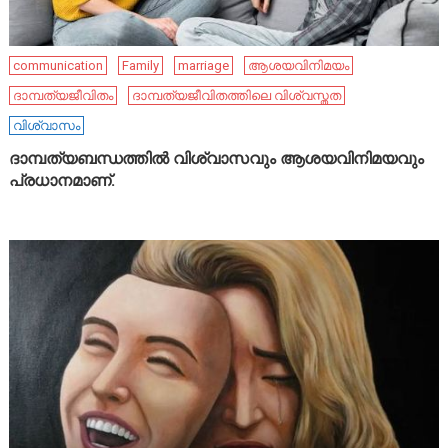
communication
Family
marriage
ആശയവിനിമയം
ദാമ്പത്യജീവിതം
ദാമ്പത്യജീവിതത്തിലെ വിശ്വസ്തത
വിശ്വാസം
ദാമ്പത്യബന്ധത്തിൽ വിശ്വാസവും ആശയവിനിമയവും
പ്രധാനമാണ്.