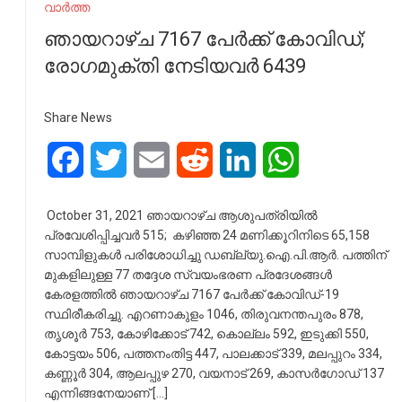
വാർത്ത
ഞായറാഴ്ച 7167 പേര്‍ക്ക് കോവിഡ്;
രോഗമുക്തി നേടിയവര്‍ 6439
Share News
Facebook
Twitter
Email
Reddit
LinkedIn
WhatsApp
October 31, 2021 ഞായറാഴ്ച ആശുപത്രിയില്‍
പ്രവേശിപ്പിച്ചവര്‍ 515; കഴിഞ്ഞ 24 മണിക്കൂറിനിടെ 65,158
സാമ്പിളുകള്‍ പരിശോധിച്ചു ഡബ്ല്യു.ഐ.പി.ആര്‍. പത്തിന്
മുകളിലുള്ള 77 തദ്ദേശ സ്വയംഭരണ പ്രദേശങ്ങള്‍
കേരളത്തില്‍ ഞായറാഴ്ച 7167 പേര്‍ക്ക് കോവിഡ്-19
സ്ഥിരീകരിച്ചു. എറണാകുളം 1046, തിരുവനന്തപുരം 878,
തൃശൂര്‍ 753, കോഴിക്കോട് 742, കൊല്ലം 592, ഇടുക്കി 550,
കോട്ടയം 506, പത്തനംതിട്ട 447, പാലക്കാട് 339, മലപ്പുറം 334,
കണ്ണൂര്‍ 304, ആലപ്പുഴ 270, വയനാട് 269, കാസര്‍ഗോഡ് 137
എന്നിങ്ങനേയാണ് […]