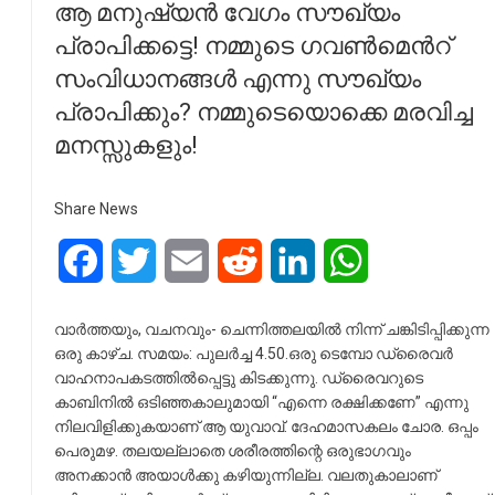
ആ മനുഷ്യൻ വേഗം സൗഖ്യം
പ്രാപിക്കട്ടെ! നമ്മുടെ ഗവൺമെൻറ്
സംവിധാനങ്ങൾ എന്നു സൗഖ്യം
പ്രാപിക്കും? നമ്മുടെയൊക്കെ മരവിച്ച
മനസ്സുകളും!
Share News
Facebook
Twitter
Email
Reddit
LinkedIn
WhatsApp
വാർത്തയും, വചനവും- ചെന്നിത്തലയിൽ നിന്ന് ചങ്കിടിപ്പിക്കുന്ന
ഒരു കാഴ്ച. സമയം: പുലർച്ച 4.50.ഒരു ടെമ്പോ ഡ്രൈവർ
വാഹനാപകടത്തിൽപ്പെട്ടു കിടക്കുന്നു. ഡ്രൈവറുടെ
കാബിനിൽ ഒടിഞ്ഞകാലുമായി “എന്നെ രക്ഷിക്കണേ” എന്നു
നിലവിളിക്കുകയാണ് ആ യുവാവ്. ദേഹമാസകലം ചോര. ഒപ്പം
പെരുമഴ. തലയല്ലാതെ ശരീരത്തിന്റെ ഒരുഭാഗവും
അനക്കാൻ അയാൾക്കു കഴിയുന്നില്ല. വലതുകാലാണ്