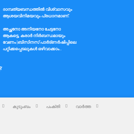
ദാമ്പത്യബന്ധത്തിൽ വിശ്വാസവും
ആശയവിനിമയവും പ്രധാനമാണ്.
അച്ഛനോ അനിയനോ ചേട്ടനോ
ആകട്ടെ, കരാർ നിർബന്ധമായും
വേണം |ബിസിനസ് പാർട്ണർഷിപ്പിലെ
പറ്റിക്കപ്പെടലുകൾ ഒഴിവാക്കാം..
ി’
കുടുംബം
പംക്തി
വാർത്ത