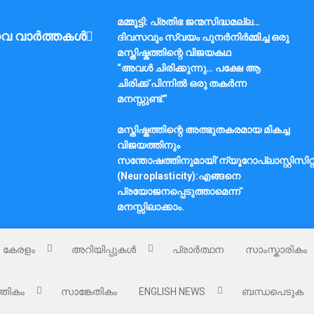
മമ്മൂട്ടി: പ്രതിഭ ജന്മസിദ്ധമല്ല…
വ വാർത്തകൾ
ദിവസവും സ്വയം പുനർനിർമ്മിച്ച ഒരു
മസ്തിഷ്കത്തിന്റെ വിജയകഥ
“അവൾ ചിരിക്കുന്നു… പക്ഷേ ആ
ചിരിക്ക് പിന്നിൽ ഒരു തകർന്ന
മനസ്സുണ്ട്.”
മസ്തിഷ്കത്തിന്റെ അത്ഭുതകരമായ മികച്ച
വിജയത്തിനും
സന്തോഷത്തിനുമായി’ന്യൂറോപ്ലാസ്റ്റിസിറ്റ
(Neuroplasticity):എങ്ങനെ
പ്രയോജനപ്പെടുത്താമെന്ന്
മനസ്സിലാക്കാം.
കേരളം
അറിയിപ്പുകൾ
പ്രാർത്ഥന
സാംസ്കാരികം
്തികം
സാങ്കേതികം
ENGLISH NEWS
ബന്ധപെടുക