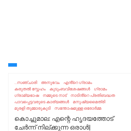
...സഞ്ചാരി
അനുഭവം
എൻ്റെ ഗ്രാമം
കരുതൽ സ്നേഹം
കുടുംബവിശേഷങ്ങൾ
ഗ്രാമം
ഗ്രാമ്യഭാഷ
നമ്മുടെ നാട്‌
നാടിൻ്റെ പ്രതിബദ്ധത
പാവപ്പെട്ടവരുടെ കാര്യങ്ങൾ
മ​നു​ഷ്യ​മൈ​ത്രി
മുരളി തുമ്മാരുകുടി
സന്തോഷമുള്ള ഒരോർമ്മ
കൊച്ചുമാല: എന്റെ ഹൃദയത്തോട്
ചേർന്ന് നില്ക്കുന്ന ഒരാൾ|