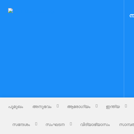
Skip
to
Nammude Naadu
ന
നമ്മുടെ നാട്
content
പൂമുഖം
അനുഭവം
ആരോഗ്യം
ഇന്ത്യ
സന്ദേശം
സംഘടന
വിദ്യാഭ്യാസം
സാമ്പത