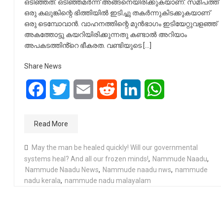
ഒടിഞ്ഞത്. ഒടിഞ്ഞമർന്ന് അങ്ങനെയിരിക്കുകയാണ്. സമീപത്ത്
ഒരു കലുങ്കിന്റെ ഭിത്തിയിൽ ഇടിച്ചു തകർന്നുകിടക്കുകയാണ്
ഒരു ടെമ്പോവാൻ. വാഹനത്തിന്റെ മുൻഭാഗം ഇടിയേറ്റുവളഞ്ഞ്
അകത്തോട്ടു കയറിയിരിക്കുന്നതു കണ്ടാൽ അറിയാം
അപകടത്തിൻ്റെ ഭീകരത. വണ്ടിയുടെ […]
Share News
Facebook
Twitter
Email
Reddit
LinkedIn
WhatsApp
Read More
May the man be healed quickly! Will our governmental
systems heal? And all our frozen minds!
,
Nammude Naadu
,
Nammude Naadu News
,
Nammude naadu nws
,
nammude
nadu kerala
,
nammude nadu malayalam