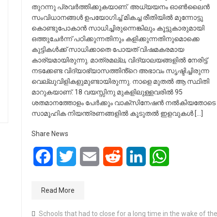
തുറന്നു പ്രവർത്തിക്കുകയാണ്. അധ്യയനം ഓൺലൈൻ
സംവിധാനങ്ങൾ ഉപയോഗിച്ച് മികച്ച രീതിയിൽ മുന്നോട്ടു
കൊണ്ടുപോകാൻ സാധിച്ചിരുന്നെങ്കിലും കൂട്ടുകാരുമായി
ഒത്തുചേർന്ന് പഠിക്കുന്നതിനും കളിക്കുന്നതിനുമൊക്കെ
കുട്ടികൾക്ക് സാധിക്കാതെ പോയത് വിഷമകരമായ
കാര്യമായിരുന്നു. മാത്രമല്ല, വിദ്യാലയങ്ങളിൽ നേരിട്ട്
നടക്കേണ്ട വിദ്യാഭ്യാസത്തിൻ്റെ അഭാവം സൃഷ്ടിച്ചിരുന്ന
വെല്ലുവിളികളുമുണ്ടായിരുന്നു. നാളെ മുതൽ ആ സ്ഥിതി
മാറുകയാണ്. 18 വയസ്സിനു മുകളിലുള്ളവരിൽ 95
ശതമാനത്തോളം പേർക്കും വാക്സിനേഷൻ നൽകിയതോടെ
സാമൂഹിക നിയന്ത്രണങ്ങളിൽ കൂടുതൽ ഇളവുകൾ […]
Share News
Facebook
Twitter
Email
Reddit
LinkedIn
WhatsApp
Read More
Schools that had to close for a long time in the wake of th