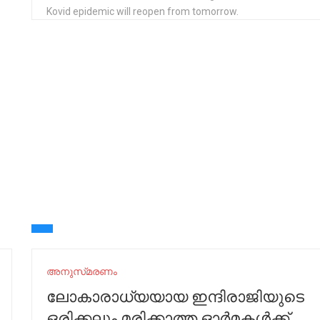
Kovid epidemic will reopen from tomorrow.
അനുസ്‌മരണം
ലോകാരാധ്യയായ ഇന്ദിരാജിയുടെ
ഒരിക്കലും മരിക്കാത്ത ഓർമകൾക്ക്