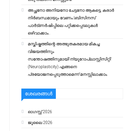
അച്ഛനോ അനിയനോ ചേട്ടനോ ആകട്ടെ, കരാർ
നിർബന്ധമായും വേണം |ബിസിനസ്
പാർട്ണർഷിപ്പിലെ പറ്റിക്കപ്പെടലുകൾ
ഒഴിവാക്കാം..
മസ്തിഷ്കത്തിന്റെ അത്ഭുതകരമായ മികച്ച
വിജയത്തിനും
സന്തോഷത്തിനുമായി’ന്യൂറോപ്ലാസ്റ്റിസിറ്റി’
(Neuroplasticity):എങ്ങനെ
പ്രയോജനപ്പെടുത്താമെന്ന് മനസ്സിലാക്കാം.
ശേഖരങ്ങൾ
ഓഗസ്റ്റ്‌ 2026
ജൂലൈ 2026