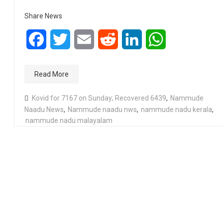
Share News
Facebook
Twitter
Email
Reddit
LinkedIn
WhatsApp
Read More
Kovid for 7167 on Sunday; Recovered 6439
,
Nammude
Naadu News
,
Nammude naadu nws
,
nammude nadu kerala
,
nammude nadu malayalam