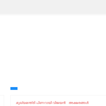
.മുഖ്യമന്ത്രി പിണറായി വിജയൻ
അക്ഷരങ്ങൾ