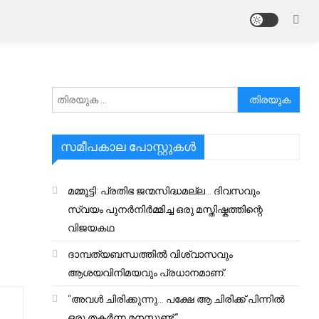
അനേഷിക്കുക
സമീപകാല പോസ്റ്റുകൾ
മമ്മൂട്ടി: പ്രതിഭ ജന്മസിദ്ധമല്ല… ദിവസവും
സ്വയം പുനർനിർമ്മിച്ച ഒരു മസ്തിഷ്കത്തിന്റെ
വിജയകഥ
ദാമ്പത്യബന്ധത്തിൽ വിശ്വാസവും
ആശയവിനിമയവും പ്രധാനമാണ്.
“അവൾ ചിരിക്കുന്നു… പക്ഷേ ആ ചിരിക്ക് പിന്നിൽ
ഒരു തകർന്ന മനസ്സുണ്ട്.”