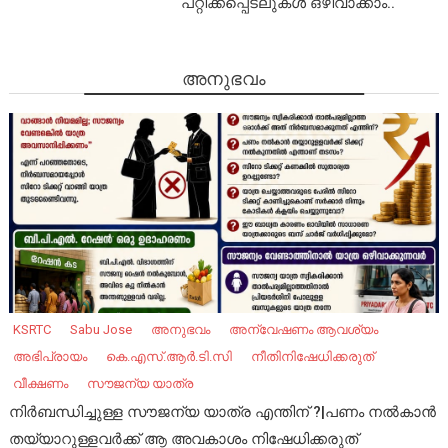
പറ്റിക്കപ്പെടലുകൾ ഒഴിവാക്കാം..
അനുഭവം
KSRTC
Sabu Jose
അനുഭവം
അന്വേഷണം ആവശ്യം
അഭിപ്രായം
കെ.എസ്.ആര്‍.ടി.സി
നീതിനിഷേധിക്കരുത്
വീക്ഷണം
സൗജന്യ യാത്ര
നിർബന്ധിച്ചുള്ള സൗജന്യ യാത്ര എന്തിന് ?|പണം നൽകാൻ
തയ്യാറുള്ളവർക്ക് ആ അവകാശം നിഷേധിക്കരുത്