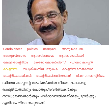
Condolences
politics
അനുഭവം
അനുശോചനം
അനുസ്‌മരണം
ആദരപ്രണാമം
ആദരാഞ്ജലികൾ
കേ​രള രാഷ്ട്രീയം ​
കേരളാ കോൺഗ്രസ്
ഡിജോ കാപ്പൻ
രാഷ്ട്രീയം
രാഷ്ട്രീയ നിലപാടുകൾ
രാഷ്ട്രീയ നേതാക്കൾ
രാഷ്ട്രീയകക്ഷികൾ
രാഷ്ട്രീയപ്രവർത്തകൻ
വികസനരാഷ്ട്രീയം
ഡിജോ കാപ്പന്റെ അപ്രതീക്ഷിത വിയോഗം കേരള
രാഷ്ട്രീയത്തിനും പൊതുപ്രവര്‍ത്തകര്‍ക്കും
സാധാരണക്കാര്‍ക്കും പാര്‍ശ്വവല്‍ക്കരിക്കപ്പെട്ടവര്‍ക്കും
എല്ലാം തീരാ നഷ്ടമാണ്.