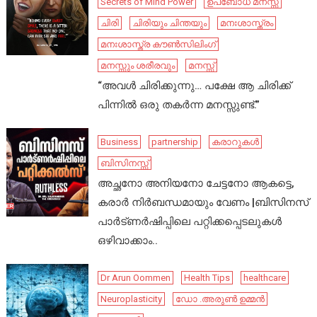
Secrets of Mind Power
ഉപബോധ മനസ്സ്
ചിരി
ചിരിയും ചിന്തയും
മനഃശാസ്ത്രം
മനഃശാസ്ത്ര കൗൺസിലിംഗ്
മനസ്സും ശരീരവും
മനസ്സ്
“അവൾ ചിരിക്കുന്നു… പക്ഷേ ആ ചിരിക്ക്
പിന്നിൽ ഒരു തകർന്ന മനസ്സുണ്ട്.”
Business
partnership
കരാറുകൾ
ബിസിനസ്സ്
അച്ഛനോ അനിയനോ ചേട്ടനോ ആകട്ടെ,
കരാർ നിർബന്ധമായും വേണം |ബിസിനസ്
പാർട്ണർഷിപ്പിലെ പറ്റിക്കപ്പെടലുകൾ
ഒഴിവാക്കാം..
Dr Arun Oommen
Health Tips
healthcare
Neuroplasticity
ഡോ .അരുൺ ഉമ്മൻ