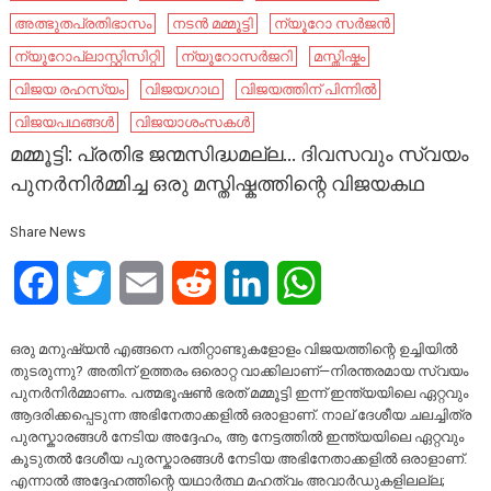
അത്ഭുതപ്രതിഭാസം
നടൻ മമ്മൂട്ടി
ന്യൂറോ സർജൻ
ന്യൂറോപ്ലാസ്റ്റിസിറ്റി
ന്യൂറോസർജറി
മസ്തിഷ്കം
വിജയ രഹസ്യം
വിജയഗാഥ
വിജയത്തിന് പിന്നിൽ
വിജയപഥങ്ങൾ
വിജയാശംസകൾ
മമ്മൂട്ടി: പ്രതിഭ ജന്മസിദ്ധമല്ല… ദിവസവും സ്വയം
പുനർനിർമ്മിച്ച ഒരു മസ്തിഷ്കത്തിന്റെ വിജയകഥ
Share News
Facebook
Twitter
Email
Reddit
LinkedIn
WhatsApp
ഒരു മനുഷ്യൻ എങ്ങനെ പതിറ്റാണ്ടുകളോളം വിജയത്തിന്റെ ഉച്ചിയിൽ
തുടരുന്നു? അതിന് ഉത്തരം ഒരൊറ്റ വാക്കിലാണ്—നിരന്തരമായ സ്വയം
പുനർനിർമ്മാണം. പത്മഭൂഷൺ ഭരത് മമ്മൂട്ടി ഇന്ന് ഇന്ത്യയിലെ ഏറ്റവും
ആദരിക്കപ്പെടുന്ന അഭിനേതാക്കളിൽ ഒരാളാണ്. നാല് ദേശീയ ചലച്ചിത്ര
പുരസ്കാരങ്ങൾ നേടിയ അദ്ദേഹം, ആ നേട്ടത്തിൽ ഇന്ത്യയിലെ ഏറ്റവും
കൂടുതൽ ദേശീയ പുരസ്കാരങ്ങൾ നേടിയ അഭിനേതാക്കളിൽ ഒരാളാണ്.
എന്നാൽ അദ്ദേഹത്തിന്റെ യഥാർത്ഥ മഹത്വം അവാർഡുകളിലല്ല;