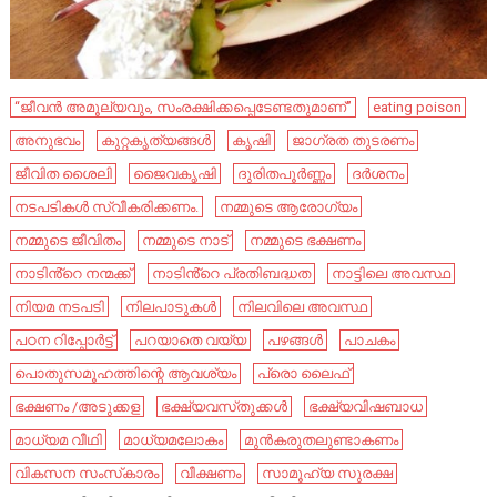
“ജീവന്‍ അമൂല്യവും, സംരക്ഷിക്കപ്പെടേണ്ടതുമാണ്”
eating poison
അനുഭവം
കുറ്റകൃത്യങ്ങൾ
കൃഷി
ജാഗ്രത തുടരണം
ജീവിത ശൈലി
ജൈവകൃഷി
ദുരിതപൂർണ്ണം
ദർശനം
നടപടികൾ സ്വീകരിക്കണം.
നമ്മുടെ ആരോഗ്യം
നമ്മുടെ ജീവിതം
നമ്മുടെ നാട്‌
നമ്മുടെ ഭക്ഷണം
നാടിൻ്റെ നന്മക്ക്
നാടിൻ്റെ പ്രതിബദ്ധത
നാട്ടിലെ അവസ്ഥ
നിയമ നടപടി
നിലപാടുകൾ
നിലവിലെ അവസ്ഥ
പഠന റിപ്പോര്‍ട്ട്
പറയാതെ വയ്യ
പഴങ്ങൾ
പാചകം
പൊതുസമൂഹത്തിന്റെ ആവശ്യം
പ്രൊ ലൈഫ്
ഭക്ഷണം /അടുക്കള
ഭക്ഷ്യവസ്‌തുക്കൾ
ഭക്ഷ്യവിഷബാധ
മാധ്യമ വീഥി
മാധ്യമലോകം
മുൻകരുതലുണ്ടാകണം
വികസന സംസ്‌കാരം
വീക്ഷണം
സാമൂഹ്യ സുരക്ഷ