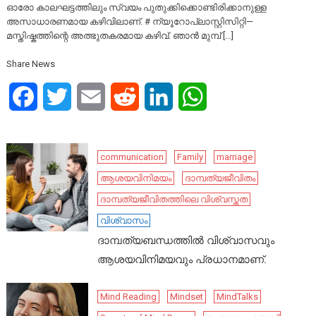
ഓരോ കാലഘട്ടത്തിലും സ്വയം പുതുക്കിക്കൊണ്ടിരിക്കാനുള്ള
അസാധാരണമായ കഴിവിലാണ്. # ന്യൂറോപ്ലാസ്റ്റിസിറ്റി—
മസ്തിഷ്കത്തിന്റെ അത്ഭുതകരമായ കഴിവ്. ഞാൻ മുമ്പ് […]
Share News
Facebook
Twitter
Email
Reddit
LinkedIn
WhatsApp
communication
Family
marriage
ആശയവിനിമയം
ദാമ്പത്യജീവിതം
ദാമ്പത്യജീവിതത്തിലെ വിശ്വസ്തത
വിശ്വാസം
ദാമ്പത്യബന്ധത്തിൽ വിശ്വാസവും
ആശയവിനിമയവും പ്രധാനമാണ്.
Mind Reading
Mindset
MindTalks