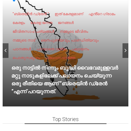
"ബ്രെയിൻ ഡ്രേൻ "
ഇത് കേരളമാണ്
എൻ്റെ ഗ്രാമം
കേരളം
കേരള ജനത
ജനങ്ങൾ
ജീവിതസാഹചര്യങ്ങൾ
നമ്മുടെ ജീവിതം
നമ്മുടെ നാട്‌
നൈപുണ്യവും, പാണ്ഡിത്യവും
പഠനങ്ങൾ
പറയാതെ വയ്യ
പലായനം
പൊതുസമൂഹം
പ്രധാന വാർത്ത
ഒരു നാട്ടിൽ നിന്നും ബുദ്ധി വൈഭവമുള്ളവർ
മറ്റു നാടുകളിലേക്ക് പലായനം ചെയ്യുന്ന
ഒരു രീതിയെ ആണ് “ബ്രെയിൻ ഡ്രേൻ
“എന്ന് പറയുന്നത്.
Top Stories