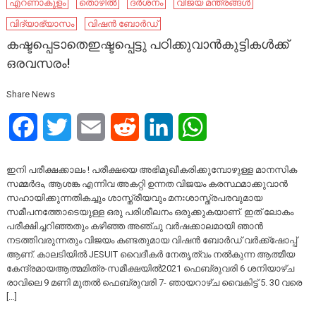
എറണാകുളം
തൊഴിൽ
ദർശനം
വിജയ മന്ത്രങ്ങൾ
വിദ്യാഭ്യാസം
വിഷൻ ബോർഡ്
കഷ്ടപ്പെടാതെഇഷ്ടപ്പെട്ടു പഠിക്കുവാൻകുട്ടികൾക്ക്
ഒരവസരം!
Share News
Facebook
Twitter
Email
Reddit
LinkedIn
WhatsApp
ഇനി പരീക്ഷക്കാലം ! പരീക്ഷയെ അഭിമുഖീകരിക്കുമ്പോഴുള്ള മാനസിക
സമ്മർദം, ആശങ്ക എന്നിവ അകറ്റി ഉന്നത വിജയം കരസ്ഥമാക്കുവാൻ
സഹായിക്കുന്നതികച്ചും ശാസ്ത്രീയവും മനഃശാസ്ത്രപരവുമായ
സമീപനത്തോടെയുള്ള ഒരു പരിശീലനം ഒരുക്കുകയാണ്. ഇത് ലോകം
പരീക്ഷിച്ചറിഞ്ഞതും കഴിഞ്ഞ അഞ്ചു വർഷക്കാലമായി ഞാൻ
നടത്തിവരുന്നതും വിജയം കണ്ടതുമായ വിഷൻ ബോർഡ് വർക്ക്ഷോപ്പ്
ആണ്. കാലടിയിൽ JESUIT വൈദീകർ നേതൃത്വം നൽകുന്ന ആത്മീയ
കേന്ദ്രമായആത്മമിത്ര-സമീക്ഷയിൽ2021 ഫെബ്രുവരി 6 ശനിയാഴ്ച
രാവിലെ 9 മണി മുതൽ ഫെബ്രുവരി 7- ഞായറാഴ്ച വൈകിട്ട് 5. 30 വരെ
[…]