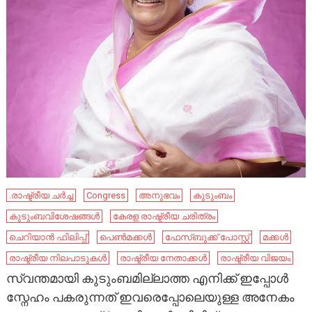
.രാഷ്ട്രീയ ചർച്ച
Congress
അനുഭവം
കുടുംബം
കുടുംബവിശേഷങ്ങൾ
കേരള രാഷ്ട്രീയ ചരിത്രം
ചെറിയാൻ ഫിലിപ്പ്
പെണ്‍മക്കൾ
ഫേസ്ബുക്ക് പോസ്റ്റ്
മക്കൾ
രാഷ്ട്രീയ നിലപാടുകൾ
രാഷ്ട്രീയ നേതാക്കൾ
രാഷ്ട്രീയ വിജയം
സ്വന്തമായി കുടുംബമില്ലാത്ത എനിക്ക് ഇപ്പോൾ
സ്നേഹം പകരുന്നത് ഇവരെപ്പോലെയുള്ള അനേകം