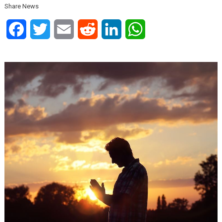
Share News
Facebook
Twitter
Email
Reddit
LinkedIn
WhatsApp