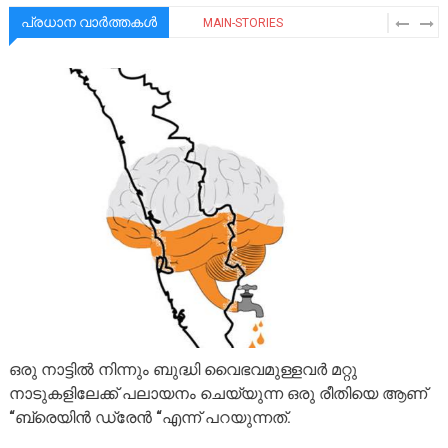
പ്രധാന വാർത്തകൾ
MAIN-STORIES
ഒരു നാട്ടിൽ നിന്നും ബുദ്ധി വൈഭവമുള്ളവർ മറ്റു
നാടുകളിലേക്ക് പലായനം ചെയ്യുന്ന ഒരു രീതിയെ ആണ്
“ബ്രെയിൻ ഡ്രേൻ “എന്ന് പറയുന്നത്.