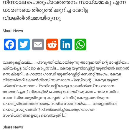
നിന്നാലേ പൊതുപ്രവർത്തനം സാധ്യമാകൂ എന്ന
ധാരണയെ തിരുത്തിക്കുറിച്ച വേറിട്ട
വ്യക്തിത്വമായിരുന്നു
Share News
Facebook
Twitter
Email
Reddit
LinkedIn
WhatsApp
വാക്കുകളിലല്ല….. പ്രവൃത്തിയിലായിരുന്നു അദ്ദേഹത്തിന്റെ രാഷ്ട്രീയം…
പ്രിയപ്പെട്ട ഡിജോ കാപ്പന് വിട… കേരള യൂണിവേഴ്സിറ്റി യൂണിയൻ ജനറൽ
സെക്രട്ടറി… മഹാത്മാ ഗാന്ധി യൂണിവേഴ്സിറ്റി സെനറ്റ് അംഗം.. കേരള
വിദ്യാർത്ഥി കോൺഗ്രസ്‌ സംസ്ഥാന പ്രസിഡന്റ്… കേരള യൂത്ത്
ഫ്രണ്ട് സംസ്ഥാന പ്രസിഡന്റ് കേരള കോൺഗ്രസ്‌ സംസ്ഥാന
നേതാവ് എന്നീ നിലകളിൽ പൊതു രംഗത്ത് ഒരു കാലം വരെ സജീവ
സാന്നിധ്യം ആയിരുന്നു കാപ്പൻ… പിന്നീട്, കേരളം അറിയുന്ന
പൊതുപ്രവർത്തകനായും സജീവ സാന്നിദ്ധ്യം…… ​കേരളത്തിലെ
പൊതുസമൂഹത്തിന്, പ്രത്യേകിച്ച് പൊതുഗതാഗത
സംവിധാനങ്ങളെയും വൈദ്യുതി […]
Share News