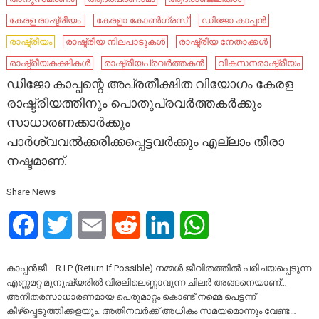
കേ​രള രാഷ്ട്രീയം ​
കേരളാ കോൺഗ്രസ്
ഡിജോ കാപ്പൻ
രാഷ്ട്രീയം
രാഷ്ട്രീയ നിലപാടുകൾ
രാഷ്ട്രീയ നേതാക്കൾ
രാഷ്ട്രീയകക്ഷികൾ
രാഷ്ട്രീയപ്രവർത്തകൻ
വികസനരാഷ്ട്രീയം
ഡിജോ കാപ്പന്റെ അപ്രതീക്ഷിത വിയോഗം കേരള
രാഷ്ട്രീയത്തിനും പൊതുപ്രവര്‍ത്തകര്‍ക്കും
സാധാരണക്കാര്‍ക്കും
പാര്‍ശ്വവല്‍ക്കരിക്കപ്പെട്ടവര്‍ക്കും എല്ലാം തീരാ
നഷ്ടമാണ്.
Share News
Facebook
Twitter
Email
Reddit
LinkedIn
WhatsApp
കാപ്പന്‍ജീ… R.I.P (Return If Possible) നമ്മള്‍ ജീവിതത്തില്‍ പരിചയപ്പെടുന്ന
എണ്ണമറ്റ മുനുഷ്യരില്‍ വിരലിലെണ്ണാവുന്ന ചിലര്‍ അങ്ങനെയാണ്…
അനിതരസാധാരണമായ പെരുമാറ്റം കൊണ്ട് നമ്മെ പെട്ടന്ന്
കീഴ്‌പ്പെടുത്തിക്കളയും. അതിനവര്‍ക്ക് അധികം സമയമൊന്നും വേണ്ട…