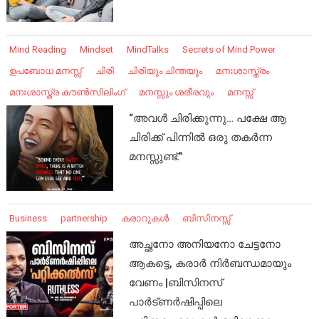
Mind Reading
Mindset
MindTalks
Secrets of Mind Power
ഉപബോധ മനസ്സ്
ചിരി
ചിരിയും ചിന്തയും
മനഃശാസ്ത്രം
മനഃശാസ്ത്ര കൗൺസിലിംഗ്
മനസ്സും ശരീരവും
മനസ്സ്
“അവൾ ചിരിക്കുന്നു… പക്ഷേ ആ
ചിരിക്ക് പിന്നിൽ ഒരു തകർന്ന
മനസ്സുണ്ട്.”
Business
partnership
കരാറുകൾ
ബിസിനസ്സ്
അച്ഛനോ അനിയനോ ചേട്ടനോ
ആകട്ടെ, കരാർ നിർബന്ധമായും
വേണം |ബിസിനസ്
പാർട്ണർഷിപ്പിലെ