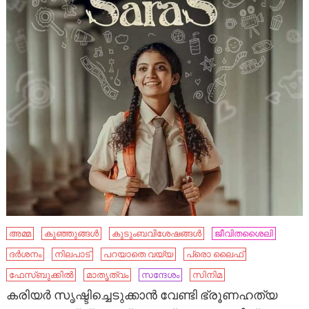
അമ്മ
കുഞ്ഞുങ്ങൾ
കുടുംബവിശേഷങ്ങൾ
ജീവിതശൈലി
ദർശനം
നിലപാട്
പറയാതെ വയ്യ
പ്രൊ ലൈഫ്
ഫേസ്ബുക്കിൽ
മാതൃത്വം
സന്ദേശം
സിനിമ
കരിയർ സൃഷ്ടിച്ചെടുക്കാൻ വേണ്ടി ഭ്രൂണഹത്യ