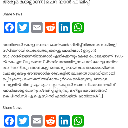
അരുമ മക്കളാണ്. |ചെറിയാൻ ഫിലിപ്പ്
Share News
Facebook
Twitter
Email
Reddit
LinkedIn
WhatsApp
ഷാനിമോൾ മകളെ പോലെ: ചെറിയാൻ ഫിലിപ്പ് നിയമസഭ ഡപ്യൂട്ടി
സ്പീക്കറായി തെരഞ്ഞെടുക്കപ്പെട്ട ഷാനിമോൾ ഉസ്മാൻ
സഹോദരിയെന്നതിനേക്കാൾ എനിക്കെന്നും മകളെ പോലെയാണ്. 1988-
ൽ കെ.എസ്.യു വൈസ് പ്രസിഡണ്ടായിരുന്ന ഷാനി മോളെ ഇന്ദിരാ
ഭവനിൽ നിന്നും ഞാൻ കൂട്ടി കൊണ്ടു പോയി ലോ അക്കാഡമിയിൽ
ചേർക്കുകയും ഔദ്യോഗിക രേഖകളിൽ ലോക്കൽ ഗാർഡിയനായി
ഒപ്പിടുകയും ചെയ്തത് അഭിമാനപൂർവ്വം ഓർക്കുന്നു. ലയോള
കോളജിൽ നിന്നും എം.എ പാസ്സായപ്പോൾ തന്നെ നിയമപഠനത്തിന്
ഷാനിമോളെ ഞാനും പ്രേരിപ്പിച്ചിരുന്നു. മഹിളാ കോൺഗ്രസ്,
കെ.പി.സി.സി, എ.ഐ.സി.സി എന്നിവയിൽ ഷാനിമോൾ […]
Share News
Facebook
Twitter
Email
Reddit
LinkedIn
WhatsApp