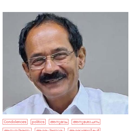
Condolences
politics
അനുഭവം
അനുശോചനം
അനുസ്‌മരണം
ആദരപ്രണാമം
ആദരാഞ്ജലികൾ