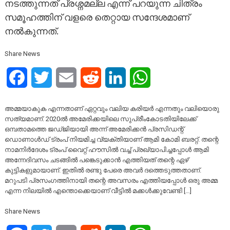
നടത്തുന്നത് പ്രശ്നമല്ല എന്ന് പറയുന്ന ചിത്രം
സമൂഹത്തിന് വളരെ തെറ്റായ സന്ദേശമാണ്
നൽകുന്നത്.
Share News
Facebook
Twitter
Email
Reddit
LinkedIn
WhatsApp
അമ്മയാകുക എന്നതാണ് ഏറ്റവും വലിയ കരിയർ എന്നതും വലിയൊരു
സത്യമാണ്. 2020ൽ അമേരിക്കയിലെ സുപ്രീംകോടതിയിലേക്ക്
ഒമ്പതാമത്തെ ജഡ്ജിയായി അന്ന് അമേരിക്കൻ പ്രസിഡന്റ്
ഡൊണാൾഡ് ട്രംപ് നിയമിച്ച വ്യക്തിയാണ് ആമി കോമി ബരറ്റ്. തന്റെ
നാമനിർദേശം ട്രംപ് വൈറ്റ് ഹൗസിൽ വച്ച് പ്രഖ്യാപിച്ചപ്പോൾ ആമി
അന്നേദിവസം ചടങ്ങിൽ പങ്കെടുക്കാൻ എത്തിയത് തന്റെ ഏഴ്
കുട്ടികളുമായാണ്. ഇതിൽ രണ്ടു പേരെ അവർ ദത്തെടുത്തതാണ്.
മറുപടി പ്രസംഗത്തിനായി തന്റെ അവസരം എത്തിയപ്പോൾ ഒരു അമ്മ
എന്ന നിലയിൽ എന്തൊക്കെയാണ് വീട്ടിൽ മക്കൾക്കുവേണ്ടി […]
Share News