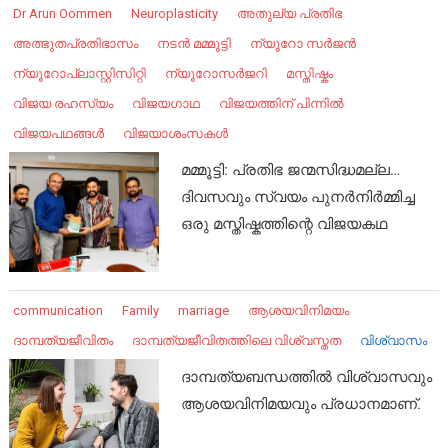
Dr Arun Oommen
Neuroplasticity
അതുല്യ പ്രതിഭ
അത്ഭുതപ്രതിഭാസം
നടൻ മമ്മൂട്ടി
ന്യൂറോ സർജൻ
ന്യൂറോപ്ലാസ്റ്റിസിറ്റി
ന്യൂറോസർജറി
മസ്തിഷ്കം
വിജയ രഹസ്യം
വിജയഗാഥ
വിജയത്തിന് പിന്നിൽ
വിജയപഥങ്ങൾ
വിജയാശംസകൾ
മമ്മൂട്ടി: പ്രതിഭ ജന്മസിദ്ധമല്ല…
ദിവസവും സ്വയം പുനർനിർമ്മിച്ച
ഒരു മസ്തിഷ്കത്തിന്റെ വിജയകഥ
communication
Family
marriage
ആശയവിനിമയം
ദാമ്പത്യജീവിതം
ദാമ്പത്യജീവിതത്തിലെ വിശ്വസ്തത
വിശ്വാസം
ദാമ്പത്യബന്ധത്തിൽ വിശ്വാസവും
ആശയവിനിമയവും പ്രധാനമാണ്.