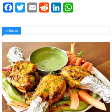
Facebook
Twitter
Email
Reddit
LinkedIn
WhatsApp
ദര്‍ശനം