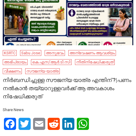
KSRTC
Sabu Jose
അനുഭവം
അന്വേഷണം ആവശ്യം
അഭിപ്രായം
കെ.എസ്.ആര്‍.ടി.സി
നീതിനിഷേധിക്കരുത്
വീക്ഷണം
സൗജന്യ യാത്ര
നിർബന്ധിച്ചുള്ള സൗജന്യ യാത്ര എന്തിന് ?|പണം
നൽകാൻ തയ്യാറുള്ളവർക്ക് ആ അവകാശം
നിഷേധിക്കരുത്
Share News
Facebook
Twitter
Email
Reddit
LinkedIn
WhatsApp