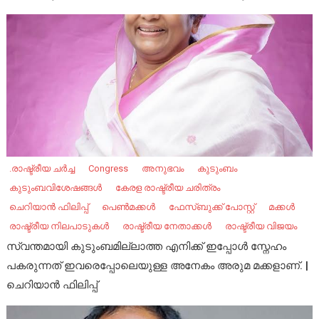
.രാഷ്ട്രീയ ചർച്ച
Congress
അനുഭവം
കുടുംബം
കുടുംബവിശേഷങ്ങൾ
കേരള രാഷ്ട്രീയ ചരിത്രം
ചെറിയാൻ ഫിലിപ്പ്
പെണ്‍മക്കൾ
ഫേസ്ബുക്ക് പോസ്റ്റ്
മക്കൾ
രാഷ്ട്രീയ നിലപാടുകൾ
രാഷ്ട്രീയ നേതാക്കൾ
രാഷ്ട്രീയ വിജയം
സ്വന്തമായി കുടുംബമില്ലാത്ത എനിക്ക് ഇപ്പോൾ സ്നേഹം
പകരുന്നത് ഇവരെപ്പോലെയുള്ള അനേകം അരുമ മക്കളാണ്. |
ചെറിയാൻ ഫിലിപ്പ്