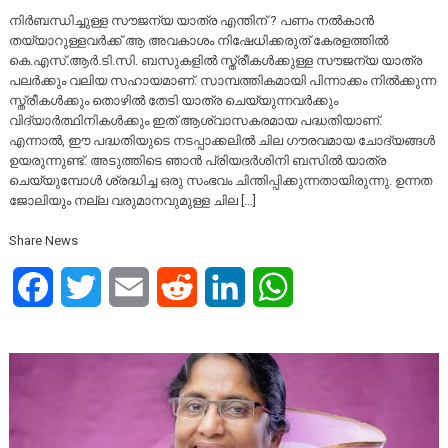
നിർബന്ധിച്ചുള്ള സൗജന്യ യാത്ര എന്തിന് ? പണം നൽകാൻ
തയ്യാറുള്ളവർക്ക് ആ അവകാശം നിഷേധിക്കരുത് കേരളത്തിൽ
കെ.എസ്.ആർ.ടി.സി. ബസുകളിൽ സ്ത്രീകൾക്കുള്ള സൗജന്യ യാത്ര
പലർക്കും വലിയ സഹായമാണ്. സാമ്പത്തികമായി പിന്നാക്കം നിൽക്കുന്ന
സ്ത്രീകൾക്കും തൊഴിൽ തേടി യാത്ര ചെയ്യുന്നവർക്കും
വിദ്യാർത്ഥിനികൾക്കും ഇത് ആശ്വാസകരമായ പദ്ധതിയാണ്.
എന്നാൽ, ഈ പദ്ധതിയുടെ നടപ്പാക്കലിൽ ചില ഗൗരവമായ ചോദ്യങ്ങൾ
ഉയരുന്നുണ്ട്. അടുത്തിടെ ഞാൻ പ്രിയദർശിനി ബസിൽ യാത്ര
ചെയ്യുമ്പോൾ ശ്രദ്ധിച്ച ഒരു സംഭവം ചിന്തിപ്പിക്കുന്നതായിരുന്നു. ഉന്നത
ജോലിയും നല്ല വരുമാനവുമുള്ള ചില […]
Share News
Facebook
Twitter
Email
Reddit
LinkedIn
WhatsApp