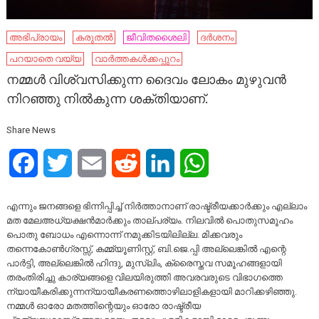
അഭിപ്രായം
കരുതൽ
ജീവിതശൈലി
ദർശനം
പറയാതെ വയ്യ
വാർത്തകൾക്കപ്പുറം
നമ്മൾ വിശ്വസിക്കുന്ന ദൈവം ലോകം മുഴുവൻ
നിറഞ്ഞു നിൽകുന്ന ശക്തിയാണ്.
Share News
Facebook
Twitter
Email
Reddit
LinkedIn
WhatsApp
എന്നും ജനങ്ങളെ ഭിന്നിപ്പിച്ച് നിർത്താനാണ് രാഷ്ട്രീയക്കാർക്കും എല്ലാം
മത മേലഅധ്യക്ഷൻമാർക്കും താല്പര്യം. നിലവിൽ പൊതുസമൂഹം
പൊതു ബോധം എന്നൊന്ന് നമുക്കിടയിലില്ല. മിക്കവരും
തന്നെകോൺഗ്രസ്സ്, കമ്മ്യൂണിസ്റ്റ്, ബി.ജെ.പ്പി അല്ലെങ്കിൽ എന്റെ
പാർട്ടി, അല്ലെങ്കിൽ ഹിന്ദു, മുസ്ലിം, ക്രൈസ്തവ സമൂഹങ്ങളായി
തരംതിരിച്ചു കാര്യങ്ങളെ വിലയിരുത്തി അവരവരുടെ വിഭാഗത്തെ
ന്യായീകരിക്കുന്നന്യായീകരണത്തൊഴിലാളികളായി മാറിക്കഴിഞ്ഞു.
നമ്മൾ ഓരോ മതത്തിന്റെയും ഓരോ രാഷ്ട്രീയ