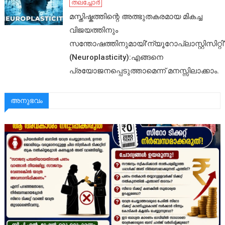
തലച്ചോർ
മസ്തിഷ്കത്തിന്റെ അത്ഭുതകരമായ മികച്ച
വിജയത്തിനും
സന്തോഷത്തിനുമായി’ന്യൂറോപ്ലാസ്റ്റിസിറ്റി
(Neuroplasticity):എങ്ങനെ
പ്രയോജനപ്പെടുത്താമെന്ന് മനസ്സിലാക്കാം.
അനുഭവം