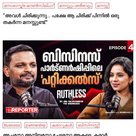
മനഃശാസ്ത്ര കൗൺസിലിംഗ്
മനസ്സും ശരീരവും
മനസ്സ്
“അവൾ ചിരിക്കുന്നു… പക്ഷേ ആ ചിരിക്ക് പിന്നിൽ ഒരു
തകർന്ന മനസ്സുണ്ട്.”
Business
partnership
കരാറുകൾ
ബിസിനസ്സ്
അച്ഛനോ അനിയനോ ചേട്ടനോ ആകട്ടെ, കരാർ