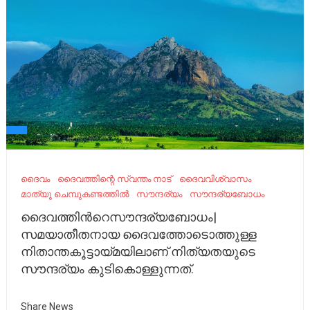
ദൈവം
ദൈവത്തിന്റെ സ്വന്തം നാട്
ദൈവവിശ്വാസം
മാത്യൂ ചെമ്പുകണ്ടത്തിൽ
സൗന്ദര്യം
സൗന്ദര്യബോധം
ദൈവത്തിന്‍റെസൗന്ദര്യബോധം|
സമയാതീതനായ ദൈവത്തോടൊത്തുള്ള
നിതാന്തകൂട്ടായ്മയിലാണ് നിത്യതയുടെ
സൗന്ദര്യം കുടികൊള്ളുന്നത്.
Share News