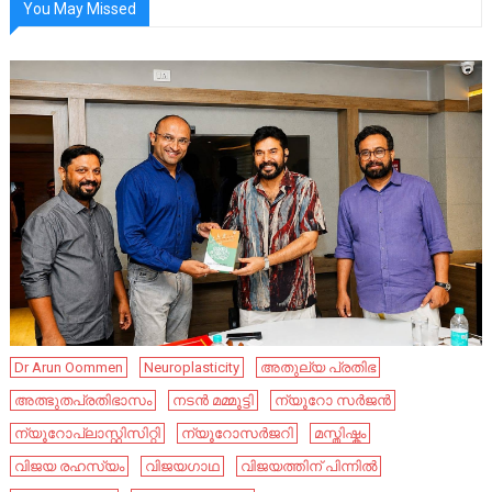
You May Missed
Dr Arun Oommen
Neuroplasticity
അതുല്യ പ്രതിഭ
അത്ഭുതപ്രതിഭാസം
നടൻ മമ്മൂട്ടി
ന്യൂറോ സർജൻ
ന്യൂറോപ്ലാസ്റ്റിസിറ്റി
ന്യൂറോസർജറി
മസ്തിഷ്കം
വിജയ രഹസ്യം
വിജയഗാഥ
വിജയത്തിന് പിന്നിൽ