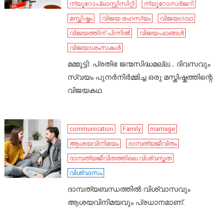
ന്യൂറോപ്ലാസ്റ്റിസിറ്റി
ന്യൂറോസർജറി
മസ്തിഷ്കം
വിജയ രഹസ്യം
വിജയഗാഥ
വിജയത്തിന് പിന്നിൽ
വിജയപഥങ്ങൾ
വിജയാശംസകൾ
മമ്മൂട്ടി: പ്രതിഭ ജന്മസിദ്ധമല്ല… ദിവസവും
സ്വയം പുനർനിർമ്മിച്ച ഒരു മസ്തിഷ്കത്തിന്റെ
വിജയകഥ
communication
Family
marriage
ആശയവിനിമയം
ദാമ്പത്യജീവിതം
ദാമ്പത്യജീവിതത്തിലെ വിശ്വസ്തത
വിശ്വാസം
ദാമ്പത്യബന്ധത്തിൽ വിശ്വാസവും
ആശയവിനിമയവും പ്രധാനമാണ്.