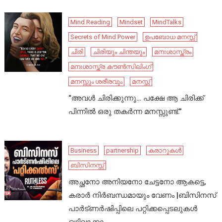
Mind Reading
Mindset
MindTalks
Secrets of Mind Power
ഉപബോധ മനസ്സ്
ചിരി
ചിരിയും ചിന്തയും
മനഃശാസ്ത്രം
മനഃശാസ്ത്ര കൗൺസിലിംഗ്
മനസ്സും ശരീരവും
മനസ്സ്
“അവൾ ചിരിക്കുന്നു… പക്ഷേ ആ ചിരിക്ക്
പിന്നിൽ ഒരു തകർന്ന മനസ്സുണ്ട്.”
Business
partnership
കരാറുകൾ
ബിസിനസ്സ്
അച്ഛനോ അനിയനോ ചേട്ടനോ ആകട്ടെ,
കരാർ നിർബന്ധമായും വേണം |ബിസിനസ്
പാർട്ണർഷിപ്പിലെ പറ്റിക്കപ്പെടലുകൾ