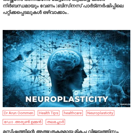
നിർബന്ധമായും വേണം |ബിസിനസ് പാർട്ണർഷിപ്പിലെ
പറ്റിക്കപ്പെടലുകൾ ഒഴിവാക്കാം..
Dr Arun Oommen
Health Tips
healthcare
Neuroplasticity
ഡോ .അരുൺ ഉമ്മൻ
തലച്ചോർ
മസ്തിഷ്കത്തിന്റെ അത്ഭുതകരമായ മികച്ച വിജയത്തിനും