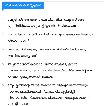
സമീപകാല പോസ്റ്റുകൾ
മമ്മൂട്ടി: പ്രതിഭ ജന്മസിദ്ധമല്ല… ദിവസവും സ്വയം
പുനർനിർമ്മിച്ച ഒരു മസ്തിഷ്കത്തിന്റെ വിജയകഥ
ദാമ്പത്യബന്ധത്തിൽ വിശ്വാസവും ആശയവിനിമയവും
പ്രധാനമാണ്.
“അവൾ ചിരിക്കുന്നു… പക്ഷേ ആ ചിരിക്ക് പിന്നിൽ ഒരു
തകർന്ന മനസ്സുണ്ട്.”
അച്ഛനോ അനിയനോ ചേട്ടനോ ആകട്ടെ, കരാർ
നിർബന്ധമായും വേണം |ബിസിനസ് പാർട്ണർഷിപ്പിലെ
പറ്റിക്കപ്പെടലുകൾ ഒഴിവാക്കാം..
മസ്തിഷ്കത്തിന്റെ അത്ഭുതകരമായ മികച്ച വിജയത്തിനും
സന്തോഷത്തിനുമായി’ന്യൂറോപ്ലാസ്റ്റിസിറ്റി’
(Neuroplasticity):എങ്ങനെ പ്രയോജനപ്പെടുത്താമെന്ന്
മനസ്സിലാക്കാം.