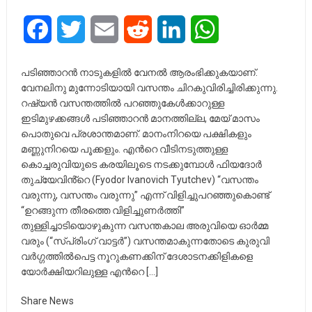
Facebook
Twitter
Email
Reddit
LinkedIn
WhatsApp
പടിഞ്ഞാറന്‍ നാടുകളില്‍ വേനല്‍ ആരംഭിക്കുകയാണ്.
വേനലിനു മുന്നോടിയായി വസന്തം ചിറകുവിരിച്ചിരിക്കുന്നു.
റഷ്യന്‍ വസന്തത്തില്‍ പറഞ്ഞുകേള്‍ക്കാറുള്ള
ഇടിമുഴക്കങ്ങള്‍ പടിഞ്ഞാറന്‍ മാനത്തില്ല, മേയ് മാസം
പൊതുവെ പ്രശാന്തമാണ്. മാനംനിറയെ പക്ഷികളും
മണ്ണുനിറയെ പൂക്കളും. എന്‍റെ വീടിനടുത്തുള്ള
കൊച്ചരുവിയുടെ കരയിലൂടെ നടക്കുമ്പോള്‍ ഫിയദോര്‍
തുച്യേവിൻ്റെ (Fyodor Ivanovich Tyutchev) “വസന്തം
വരുന്നു, വസന്തം വരുന്നു” എന്ന് വിളിച്ചുപറഞ്ഞുകൊണ്ട്
“ഉറങ്ങുന്ന തീരത്തെ വിളിച്ചുണര്‍ത്തി”
തുള്ളിച്ചാടിയൊഴുകുന്ന വസന്തകാല അരുവിയെ ഓർമ്മ
വരും (“സ്പ്രിംഗ് വാട്ടര്‍”) വസന്തമാകുന്നതോടെ കുരുവി
വര്‍ഗ്ഗത്തില്‍പെട്ട നൂറുകണക്കിന് ദേശാടനക്കിളികളെ
യോര്‍ക്ഷിയറിലുള്ള എന്‍റെ […]
Share News