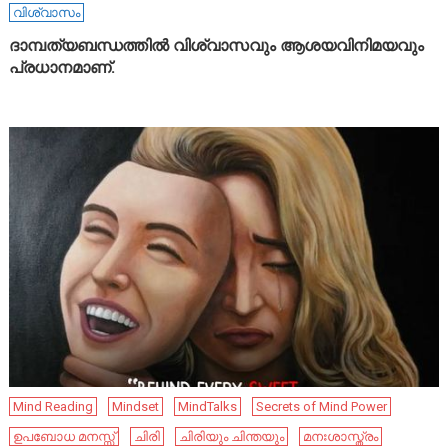
വിശ്വാസം
ദാമ്പത്യബന്ധത്തിൽ വിശ്വാസവും ആശയവിനിമയവും
പ്രധാനമാണ്.
Mind Reading
Mindset
MindTalks
Secrets of Mind Power
ഉപബോധ മനസ്സ്
ചിരി
ചിരിയും ചിന്തയും
മനഃശാസ്ത്രം