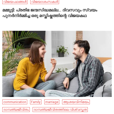
വിജയപഥങ്ങൾ
വിജയാശംസകൾ
മമ്മൂട്ടി: പ്രതിഭ ജന്മസിദ്ധമല്ല… ദിവസവും സ്വയം
പുനർനിർമ്മിച്ച ഒരു മസ്തിഷ്കത്തിന്റെ വിജയകഥ
communication
Family
marriage
ആശയവിനിമയം
ദാമ്പത്യജീവിതം
ദാമ്പത്യജീവിതത്തിലെ വിശ്വസ്തത