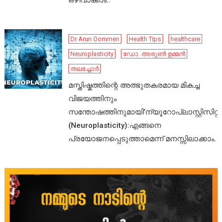
ഒഴിവാക്കാം..
Dr Arun Oommen
Health Tips
healthcare
Neuroplasticity
ഡോ .അരുൺ ഉമ്മൻ
തലച്ചോർ
മസ്തിഷ്കത്തിന്റെ അത്ഭുതകരമായ മികച്ച
വിജയത്തിനും
സന്തോഷത്തിനുമായി’ന്യൂറോപ്ലാസ്റ്റിസിറ്റി’
(Neuroplasticity):എങ്ങനെ
പ്രയോജനപ്പെടുത്താമെന്ന് മനസ്സിലാക്കാം.