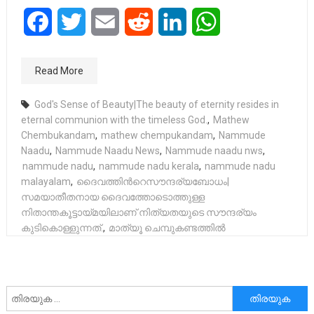
Facebook
Twitter
Email
Reddit
LinkedIn
WhatsApp
Read More
God's Sense of Beauty|The beauty of eternity resides in
eternal communion with the timeless God.
,
Mathew
Chembukandam
,
mathew chempukandam
,
Nammude
Naadu
,
Nammude Naadu News
,
Nammude naadu nws
,
nammude nadu
,
nammude nadu kerala
,
nammude nadu
malayalam
,
ദൈവത്തിന്‍റെസൗന്ദര്യബോധം|
സമയാതീതനായ ദൈവത്തോടൊത്തുള്ള
നിതാന്തകൂട്ടായ്മയിലാണ് നിത്യതയുടെ സൗന്ദര്യം
കുടികൊള്ളുന്നത്.
,
മാത്യൂ ചെമ്പുകണ്ടത്തിൽ
അനേഷിക്കുക