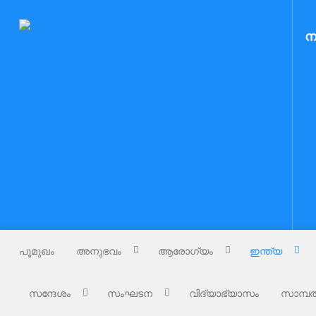
Skip
to
Nammude Naadu
ന
നമ്മുടെ നാട്
content
പൂമുഖം
അനുഭവം
ആരോഗ്യം
ഇന്ത്യ
സന്ദേശം
സംഘടന
വിദ്യാഭ്യാസം
സാമ്പത