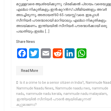
മറ്റുള്ളവരെ ആശ്രയിക്കുന്നു. വിരമിക്കൽ പ്രായം വരെയുള്
എല്ലാ നികുതികളും ഇൻഷുറൻസ് പ്രീമിയങ്ങളും അവർ
അടച്ചിരുന്നു, അതായത് 60-65 വയസ്സ് വരെ. ഇപ്പോൾ
സീനിയർ പൗരന്മാരായി മാറിയാലും എല്ലാ നികുതികളും
അടയ്ക്കണം. ഇന്ത്യയിൽ സീനിയർ പൗരന്മാർക്കായി ഒരു
പദ്ധതിയും ഇല്ല. […]
Share News
Facebook
Twitter
Email
Reddit
LinkedIn
WhatsApp
Read More
Is it a crime to be a senior citizen in India?
,
Nammude Naa
Nammude Naadu News
,
Nammude naadu nws
,
nammude
nadu
,
nammude nadu kerala
,
nammude nadu malayalam
,
ഇന്ത്യയിൽ സീനിയർ പൗരൻ ആയിരിക്കുന്നത്
കുറ്റമാണോ?