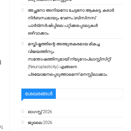
അച്ഛനോ അനിയനോ ചേട്ടനോ ആകട്ടെ, കരാർ
നിർബന്ധമായും വേണം |ബിസിനസ്
പാർട്ണർഷിപ്പിലെ പറ്റിക്കപ്പെടലുകൾ
ഒഴിവാക്കാം..
മസ്തിഷ്കത്തിന്റെ അത്ഭുതകരമായ മികച്ച
വിജയത്തിനും
സന്തോഷത്തിനുമായി’ന്യൂറോപ്ലാസ്റ്റിസിറ്റി’
‍
(Neuroplasticity):എങ്ങനെ
പ്രയോജനപ്പെടുത്താമെന്ന് മനസ്സിലാക്കാം.
ശേഖരങ്ങൾ
ഓഗസ്റ്റ്‌ 2026
ജൂലൈ 2026
കു