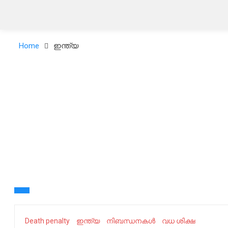
Home
ഇന്ത്യ
Death penalty
ഇന്ത്യ
നിബന്ധനകൾ
വധ ശിക്ഷ