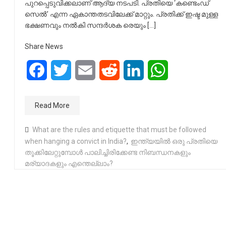
പുറപ്പെടുവിക്കലാണ് ആദ്യ നടപടി. പ്രതിയെ ‘കണ്ടെംഡ്
സെല്‍’ എന്ന ഏകാന്തതടവിലേക്ക് മാറ്റും. പ്രതിക്ക് ഇഷ്ട മുള്ള
ഭക്ഷണവും നല്‍കി സന്ദര്‍ശക രെയും […]
Share News
Facebook
Twitter
Email
Reddit
LinkedIn
WhatsApp
Read More
What are the rules and etiquette that must be followed
when hanging a convict in India?
,
ഇന്ത്യയിൽ ഒരു പ്രതിയെ
തൂക്കിലേറ്റുമ്പോൾ പാലിച്ചിരിക്കേണ്ട നിബന്ധനകളും
മര്യാദകളും എന്തെല്ലാം?