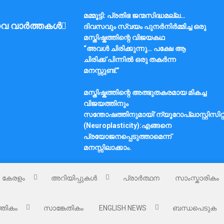
മമ്മൂട്ടി: പ്രതിഭ ജന്മസിദ്ധമല്ല…
വ വാർത്തകൾ
ദിവസവും സ്വയം പുനർനിർമ്മിച്ച ഒരു
മസ്തിഷ്കത്തിന്റെ വിജയകഥ
“അവൾ ചിരിക്കുന്നു… പക്ഷേ ആ
ചിരിക്ക് പിന്നിൽ ഒരു തകർന്ന
മനസ്സുണ്ട്.”
മസ്തിഷ്കത്തിന്റെ അത്ഭുതകരമായ മികച്ച
വിജയത്തിനും
സന്തോഷത്തിനുമായി’ന്യൂറോപ്ലാസ്റ്റിസിറ്റ
(Neuroplasticity):എങ്ങനെ
പ്രയോജനപ്പെടുത്താമെന്ന്
മനസ്സിലാക്കാം.
കേരളം
അറിയിപ്പുകൾ
പ്രാർത്ഥന
സാംസ്കാരികം
്തികം
സാങ്കേതികം
ENGLISH NEWS
ബന്ധപെടുക