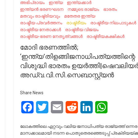
അഭിപ്രായം
ഇന്ത്യ
ഇന്ത്യക്കാർ
ഇന്ത്യൻ ഭരണഘടന
നമ്മുടെ രാജ്യം
ഭാരതം
മതവും രാഷ്ട്രിയവും
മതേതര ഇന്ത്യ
രാഷ്ടീയ പ്രവര്‍ത്തനം
രാഷ്ട്രീയം
രാഷ്ട്രീയ നിലപാടുകൾ
രാഷ്ട്രീയ നേതാക്കൾ
രാഷ്ട്രീയ വിജയം
രാഷ്ട്രീയ-ഭരണ നേതൃത്വങ്ങൾ
രാഷ്ട്രീയകക്ഷികൾ
മോദി ഭരണത്തില്‍;
‘ഇന്ത്യ’തിളങ്ങിജനാധിപത്യത്തിന്റെ
വിശുദ്ധി ഭാരതം ഉയര്‍ത്തി|ഷെവലിയര്
അഡ്വ.വി.സി.സെബാസ്റ്റ്യന്‍
Share News
Facebook
Twitter
Email
Reddit
LinkedIn
WhatsApp
ലോകത്തിലെ ഏറ്റവും വലിയ ജനാധിപത്യ രാജ്യത്ത് ഒന്നര
മാസക്കാലമായി നടന്ന പൊതുതെരഞ്ഞെടുപ്പ് പ്രക്രിയയ്ക്