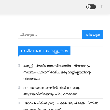
അനേഷിക്കുക
സമീപകാല പോസ്റ്റുകൾ
മമ്മൂട്ടി: പ്രതിഭ ജന്മസിദ്ധമല്ല… ദിവസവും
സ്വയം പുനർനിർമ്മിച്ച ഒരു മസ്തിഷ്കത്തിന്റെ
വിജയകഥ
ദാമ്പത്യബന്ധത്തിൽ വിശ്വാസവും
ആശയവിനിമയവും പ്രധാനമാണ്.
“അവൾ ചിരിക്കുന്നു… പക്ഷേ ആ ചിരിക്ക് പിന്നിൽ
ഒരു തകർന്ന മനസ്സുണ്ട്.”