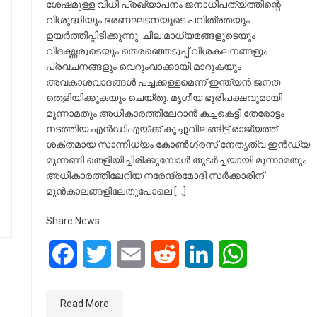
ശേഷമുള്ള വിധി പ്രഖ്യാപനം ജനാധിപത്യത്തിന്റെ
വിശുദ്ധിയും ഭരണഘടനയുടെ പവിത്രതയും
ഉയര്‍ത്തിപ്പിടിക്കുന്നു. ചില മാധ്യമങ്ങളുടെയും
വിദഗ്ദ്ധരുടെയും തെരഞ്ഞെടുപ്പ് വിശകലനങ്ങളും
പ്രവചനങ്ങളും വെറുംവാക്കായി മാറുകയും
അവകാശവാദങ്ങള്‍ പച്ചക്കള്ളമെന്ന് ഇന്ത്യന്‍ ജനത
തെളിയിക്കുകയും ചെയ്തു. മൃഗീയ ഭൂരിപക്ഷവുമായി
മൂന്നാമതും അധികാരത്തിലേറാന്‍ കച്ചകെട്ടി തേരോട്ടം
നടത്തിയ എന്‍ഡിഎയ്ക്ക് കൂച്ചുവിലങ്ങിട്ട് രാജ്യത്ത്
ശക്തമായ സാന്നിധ്യം കോണ്‍ഗ്രസ് നേതൃത്വ ഇന്‍ഡ്യ
മുന്നണി തെളിയിച്ചിരിക്കുമ്പോള്‍ തുടര്‍ച്ചയായി മൂന്നാമതും
അധികാരത്തിലേറിയ നരേന്ദ്രമോദി സര്‍ക്കാരിന്
മുന്‍കാലങ്ങളിലേതുപോലെ […]
Share News
Facebook
Twitter
Email
Reddit
LinkedIn
WhatsApp
Read More