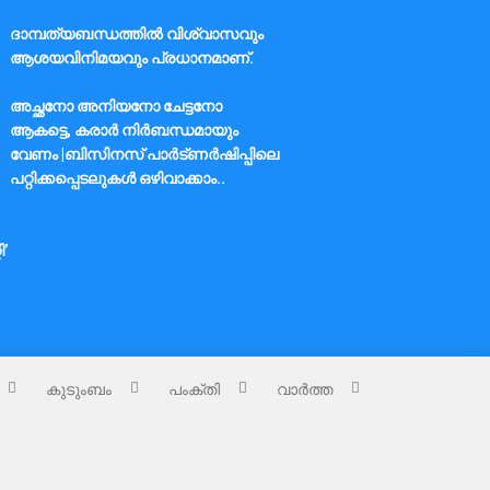
ദാമ്പത്യബന്ധത്തിൽ വിശ്വാസവും
ആശയവിനിമയവും പ്രധാനമാണ്.
അച്ഛനോ അനിയനോ ചേട്ടനോ
ആകട്ടെ, കരാർ നിർബന്ധമായും
വേണം |ബിസിനസ് പാർട്ണർഷിപ്പിലെ
പറ്റിക്കപ്പെടലുകൾ ഒഴിവാക്കാം..
ി’
കുടുംബം
പംക്തി
വാർത്ത