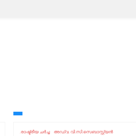
.രാഷ്ട്രീയ ചർച്ച
അഡ്വ. വി.സി.സെബാസ്റ്റ്യന്‍