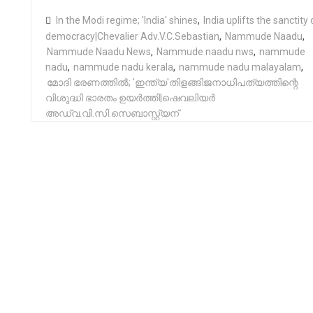
In the Modi regime; 'India' shines
,
India uplifts the sanctity 
democracy|Chevalier Adv.V.C.Sebastian
,
Nammude Naadu
,
Nammude Naadu News
,
Nammude naadu nws
,
nammude
nadu
,
nammude nadu kerala
,
nammude nadu malayalam
,
മോദി ഭരണത്തില്‍; 'ഇന്ത്യ'തിളങ്ങിജനാധിപത്യത്തിന്റെ
വിശുദ്ധി ഭാരതം ഉയര്‍ത്തി|ഷെവലിയര്‍
അഡ്വ.വി.സി.സെബാസ്റ്റ്യന്