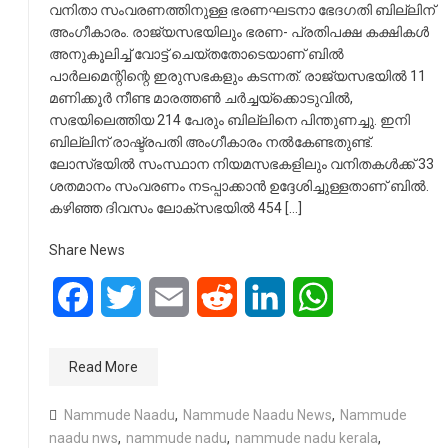
വനിതാ സംവരണത്തിനുള്ള ഭരണഘടനാ ഭേദഗതി ബില്ലിന്
അംഗീകാരം. രാജ്യസഭയിലും ഭരണ- പ്രതിപക്ഷ കക്ഷികള്‍
അനുകൂലിച്ച് വോട്ട് ചെയ്തതോടെയാണ് ബില്‍
പാര്‍ലമെന്റിന്റെ ഇരുസഭകളും കടന്നത്. രാജ്യസഭയില്‍ 11
മണിക്കൂര്‍ നീണ്ട മാരത്തണ്‍ ചര്‍ച്ചയ്‌ക്കൊടുവില്‍,
സഭയിലെത്തിയ 214 പേരും ബില്ലിനെ പിന്തുണച്ചു. ഇനി
ബില്ലിന് രാഷ്ട്രപതി അംഗീകാരം നല്‍കേണ്ടതുണ്ട്.
ലോസ്ഭയില്‍ സംസ്ഥാന നിയമസഭകളിലും വനിതകള്‍ക്ക് 33
ശതമാനം സംവരണം നടപ്പാക്കാന്‍ ഉദ്ദേശിച്ചുള്ളതാണ് ബില്‍.
കഴിഞ്ഞ ദിവസം ലോക്‌സഭയില്‍ 454 […]
Share News
Facebook
Twitter
Email
Reddit
LinkedIn
WhatsApp
Read More
Nammude Naadu
,
Nammude Naadu News
,
Nammude
naadu nws
,
nammude nadu
,
nammude nadu kerala
,