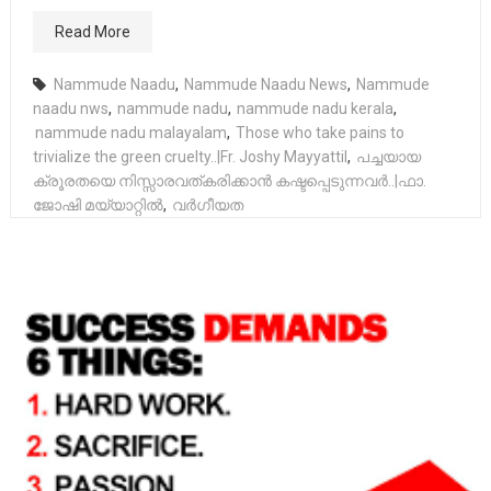
Read More
Nammude Naadu
,
Nammude Naadu News
,
Nammude
naadu nws
,
nammude nadu
,
nammude nadu kerala
,
nammude nadu malayalam
,
Those who take pains to
trivialize the green cruelty..|Fr. Joshy Mayyattil
,
പച്ചയായ
ക്രൂരതയെ നിസ്സാരവത്കരിക്കാൻ കഷ്ടപ്പെടുന്നവർ..|ഫാ.
ജോഷി മയ്യാറ്റിൽ
,
വർഗീയത