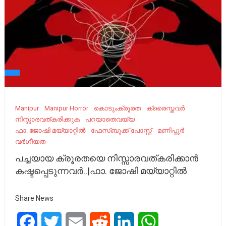
Manipur
Manipur Horror
കൊടുംക്രൂരത
ക്രൈസ്തവർ
നിസ്സാരവത്കരിക്കുക
പറയാതെവയ്യ
ഫാ. ജോഷി മയ്യാറ്റിൽ
ഫേസ്ബുക്ക് പോസ്റ്റ്
മണിപ്പൂർ
വർഗീയത
പച്ചയായ ക്രൂരതയെ നിസ്സാരവത്കരിക്കാൻ
കഷ്ടപ്പെടുന്നവർ..|ഫാ. ജോഷി മയ്യാറ്റിൽ
Share News
Facebook
Twitter
Email
Reddit
LinkedIn
WhatsApp