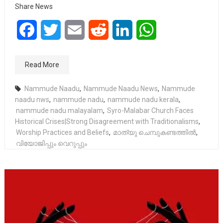
Share News
Facebook
Twitter
Email
Reddit
LinkedIn
WhatsApp
Read More
Nammude Naadu
,
Nammude Naadu News
,
Nammude
naadu nws
,
nammude nadu
,
nammude nadu kerala
,
nammude nadu malayalam
,
Syro-Malabar Church Faces
Historical Crises|Strong Disagreement with Traditionalisms
,
Worship Practices and Beliefs
,
മാത്യു ചെമ്പുകണ്ടത്തിൽ
,
വിയോജിപ്പും വെറുപ്പും