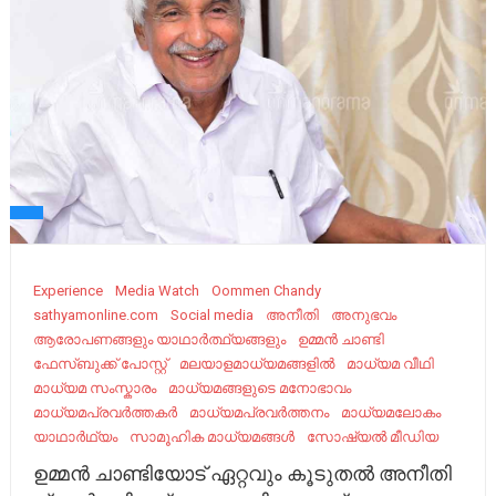
Experience
Media Watch
Oommen Chandy
sathyamonline.com
Social media
അനീതി
അനുഭവം
ആരോപണങ്ങളും യാഥാർത്ഥ്യങ്ങളും
ഉമ്മൻ ചാണ്ടി
ഫേസ്ബുക്ക് പോസ്റ്റ്
മലയാളമാധ്യമങ്ങളിൽ
മാധ്യമ വീഥി
മാധ്യമ സംസ്കാരം
മാധ്യമങ്ങളുടെ മനോഭാവം
മാധ്യമപ്രവർത്തകർ
മാധ്യമപ്രവർത്തനം
മാധ്യമലോകം
യാഥാർഥ്യം
സാമൂഹിക മാധ്യമങ്ങൾ
സോഷ്യൽ മീഡിയ
ഉമ്മൻ ചാണ്ടിയോട് ഏറ്റവും കൂടുതൽ അനീതി