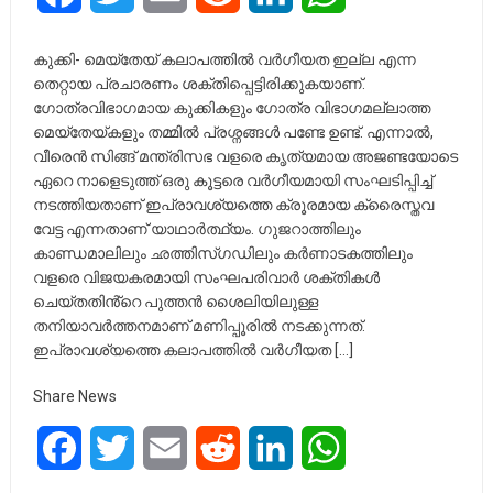
കുക്കി- മെയ്തേയ് കലാപത്തിൽ വർഗീയത ഇല്ല എന്ന
തെറ്റായ പ്രചാരണം ശക്തിപ്പെട്ടിരിക്കുകയാണ്.
ഗോത്രവിഭാഗമായ കുക്കികളും ഗോത്ര വിഭാഗമല്ലാത്ത
മെയ്തേയ്കളും തമ്മിൽ പ്രശ്നങ്ങൾ പണ്ടേ ഉണ്ട്. എന്നാൽ,
വീരെൻ സിങ്ങ് മന്ത്രിസഭ വളരെ കൃത്യമായ അജണ്ടയോടെ
ഏറെ നാളെടുത്ത് ഒരു കൂട്ടരെ വർഗീയമായി സംഘടിപ്പിച്ച്
നടത്തിയതാണ് ഇപ്രാവശ്യത്തെ ക്രൂരമായ ക്രൈസ്തവ
വേട്ട എന്നതാണ് യാഥാർത്ഥ്യം. ഗുജറാത്തിലും
കാണ്ഡമാലിലും ഛത്തിസ്ഗഡിലും കർണാടകത്തിലും
വളരെ വിജയകരമായി സംഘപരിവാർ ശക്തികൾ
ചെയ്തതിൻ്റെ പുത്തൻ ശൈലിയിലുള്ള
തനിയാവർത്തനമാണ് മണിപ്പൂരിൽ നടക്കുന്നത്.
ഇപ്രാവശ്യത്തെ കലാപത്തിൽ വർഗീയത […]
Share News
Facebook
Twitter
Email
Reddit
LinkedIn
WhatsApp