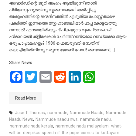
അവാർഡിന്റെ ജൂറി അംഗം ആയിരുന്ന് ഞാൻ
പ്രിയസുഹൃത്തിനു സ്മരണാഞ്ജലി അർപ്പിച്ചു.
അദ്ദേഹത്തിന്റെ ജന്മദിനത്തിൽ എഴുതിയ പോസ്റ്റ് താഴെ
പകർത്തി ഇന്നത്തെ സ്നേഹാഞ്ജലി മാർപാപ്പ കോട്ടയത്തു
വന്നാൽ എന്തായിരിക്കും ദീപികയുടെ മുഖപ്രസംഗം?
ഹിമാലയൻ ക്ളീഷേകൾ ചേർത്ത് വന്ദ്യമോ വന്ധ്യമോ ആയ
ഒരു പാപ്പാമംഗളം? 1986 ഫെബ്രുവരി ഒമ്പതിന്
കൊച്ചിയിൽനിന്നു വരുന്ന ജോൺ പോൾ രണ്ടാമനെ […]
Share News
Facebook
Twitter
Email
Reddit
LinkedIn
WhatsApp
Read More
Jose T Thomas
,
nammude
,
Nammude Naadu
,
Nammude
Naadu News
,
Nammude naadu nws
,
nammude nadu
,
nammude nadu kerala
,
nammude nadu malayalam
,
what-
will-be-deepikas-speech-if-the-pope-comes-to-kottayam-