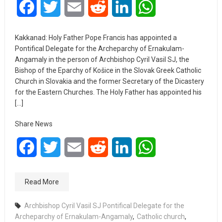
Facebook
Twitter
Email
Reddit
LinkedIn
WhatsApp
Kakkanad: Holy Father Pope Francis has appointed a
Pontifical Delegate for the Archeparchy of Ernakulam-
Angamaly in the person of Archbishop Cyril Vasil SJ, the
Bishop of the Eparchy of Košice in the Slovak Greek Catholic
Church in Slovakia and the former Secretary of the Dicastery
for the Eastern Churches. The Holy Father has appointed his
[…]
Share News
Facebook
Twitter
Email
Reddit
LinkedIn
WhatsApp
Read More
Archbishop Cyril Vasil SJ Pontifical Delegate for the
Archeparchy of Ernakulam-Angamaly
,
Catholic church
,