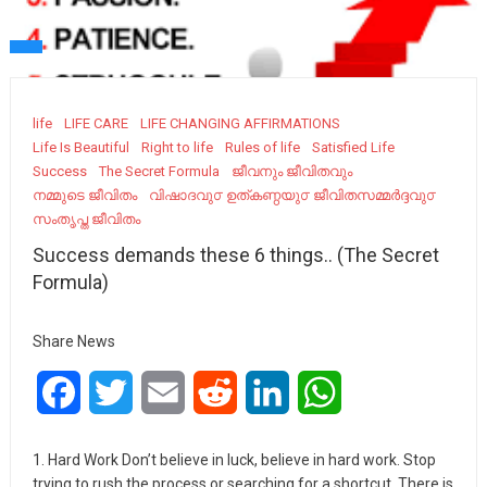
life
LIFE CARE
LIFE CHANGING AFFIRMATIONS
Life Is Beautiful
Right to life
Rules of life
Satisfied Life
Success
The Secret Formula
ജീവനും ജീവിതവും
നമ്മുടെ ജീവിതം
വിഷാദവു൦ ഉത്കണ്ഠയു൦ ജീവിതസമ്മർദ്ദവു൦
സംതൃപ്ത ജീവിതം
Success demands these 6 things.. (The Secret
Formula)
Share News
Facebook
Twitter
Email
Reddit
LinkedIn
WhatsApp
1. Hard Work Don’t believe in luck, believe in hard work. Stop
trying to rush the process or searching for a shortcut. There is