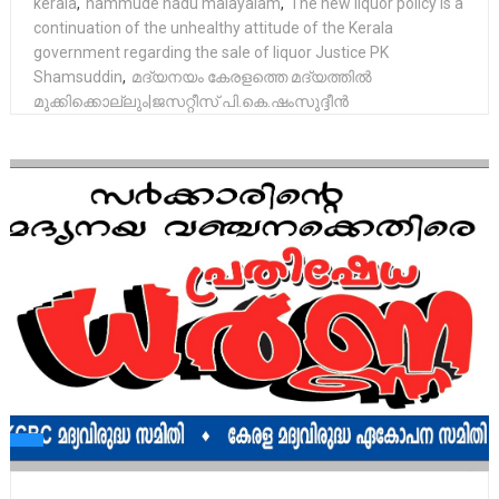
kerala
,
nammude nadu malayalam
,
The new liquor policy is a
continuation of the unhealthy attitude of the Kerala
government regarding the sale of liquor Justice PK
Shamsuddin
,
മദ്യനയം കേരളത്തെ മദ്യത്തിൽ
മുക്കിക്കൊല്ലും|ജസറ്റീസ് പി.കെ.ഷംസുദ്ദീൻ