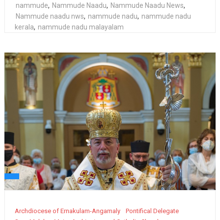
nammude
,
Nammude Naadu
,
Nammude Naadu News
,
Nammude naadu nws
,
nammude nadu
,
nammude nadu
kerala
,
nammude nadu malayalam
Archdiocese of Ernakulam-Angamaly
Pontifical Delegate