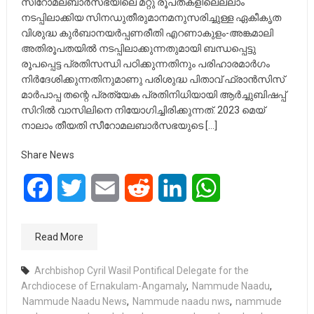
സീറോമലബാർസഭയിലെ മറ്റു രൂപതകളിലെല്ലാം
നടപ്പിലാക്കിയ സിനഡുതീരുമാനമനുസരിച്ചുള്ള ഏകീകൃത
വിശുദ്ധ കുർബാനയർപ്പണരീതി എറണാകുളം-അങ്കമാലി
അതിരൂപതയിൽ നടപ്പിലാക്കുന്നതുമായി ബന്ധപ്പെട്ടു
രൂപപ്പെട്ട പ്രതിസന്ധി പഠിക്കുന്നതിനും പരിഹാരമാർഗം
നിർദേശിക്കുന്നതിനുമാണു പരിശുദ്ധ പിതാവ് ഫ്രാൻസിസ്
മാർപാപ്പ തന്റെ പ്രത്യേക പ്രതിനിധിയായി ആർച്ചുബിഷപ്പ്
സിറിൽ വാസിലിനെ നിയോഗിച്ചിരിക്കുന്നത്. 2023 മെയ്
നാലാം തീയതി സീറോമലബാർസഭയുടെ […]
Share News
Facebook
Twitter
Email
Reddit
LinkedIn
WhatsApp
Read More
Archbishop Cyril Wasil Pontifical Delegate for the
Archdiocese of Ernakulam-Angamaly
,
Nammude Naadu
,
Nammude Naadu News
,
Nammude naadu nws
,
nammude