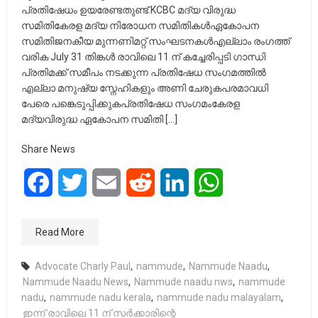
പ്രതിഷേധം ഉയരേണ്ടതുണ്ട്.KCBC മദ്യ വിരുദ്ധ
സമിതികേരള മദ്യ നിരോധന സമിതികൾഏകോപന
സമിതിജനകീയ മുന്നണിമറ്റ് സംഘടനകൾഎല്ലാം രംഗത്ത്
വരിക July 31 തിങ്കൾ രാവിലെ 11 ന് കച്ചേരിപ്പടി ഗാന്ധി
പ്രതിമക്ക് സമീപം നടക്കുന്ന പ്രതിഷേധ സംഗമത്തിൽ
എല്ലാ മനുഷ്യ സ്നേഹികളും അണി ചേരുകപരമാവധി
പേരെ പങ്കെടുപ്പിക്കുകപ്രതിഷേധ സംഗമംകേരള
മദ്യവിരുദ്ധ ഏകോപന സമിതി […]
Share News
Facebook
Twitter
Email
Reddit
LinkedIn
WhatsApp
Read More
Advocate Charly Paul
,
nammude
,
Nammude Naadu
,
Nammude Naadu News
,
Nammude naadu nws
,
nammude
nadu
,
nammude nadu kerala
,
nammude nadu malayalam
,
ഇന്ന് രാവിലെ 11 ന് സർക്കാരിന്റെ