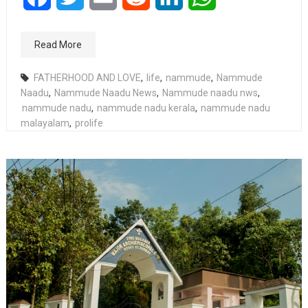
Read More
FATHERHOOD AND LOVE
,
life
,
nammude
,
Nammude
Naadu
,
Nammude Naadu News
,
Nammude naadu nws
,
nammude nadu
,
nammude nadu kerala
,
nammude nadu
malayalam
,
prolife