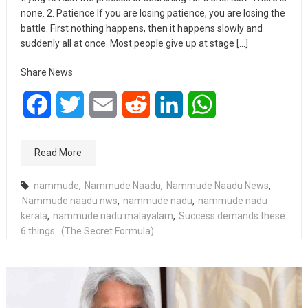
none. 2. Patience If you are losing patience, you are losing the
battle. First nothing happens, then it happens slowly and
suddenly all at once. Most people give up at stage […]
Share News
Facebook
Twitter
Email
Reddit
LinkedIn
WhatsApp
Read More
nammude
,
Nammude Naadu
,
Nammude Naadu News
,
Nammude naadu nws
,
nammude nadu
,
nammude nadu
kerala
,
nammude nadu malayalam
,
Success demands these
6 things.. (The Secret Formula)