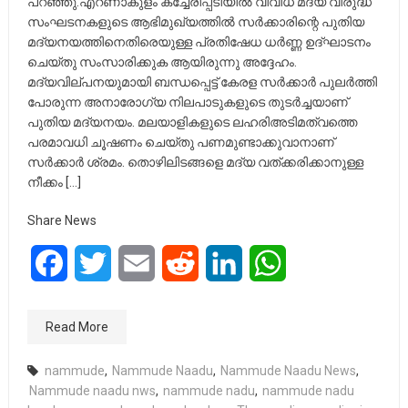
പറഞ്ഞു.എറണാകുളം കച്ചേരിപ്പടിയിൽ വിവിധ മദ്യ വിരുദ്ധ
സംഘടനകളുടെ ആഭിമുഖ്യത്തിൽ സർക്കാരിന്റെ പുതിയ
മദ്യനയത്തിനെതിരെയുള്ള പ്രതിഷേധ ധർണ്ണ ഉദ്ഘാടനം
ചെയ്തു സംസാരിക്കുക ആയിരുന്നു അദ്ദേഹം.
മദ്യവില്പനയുമായി ബന്ധപ്പെട്ട് കേരള സർക്കാർ പുലർത്തി
പോരുന്ന അനാരോഗ്യ നിലപാടുകളുടെ തുടർച്ചയാണ്
പുതിയ മദ്യനയം. മലയാളികളുടെ ലഹരിഅടിമത്വത്തെ
പരമാവധി ചൂഷണം ചെയ്തു പണമുണ്ടാക്കുവാനാണ്
സർക്കാർ ശ്രമം. തൊഴിലിടങ്ങളെ മദ്യ വത്ക്കരിക്കാനുള്ള
നീക്കം […]
Share News
Facebook
Twitter
Email
Reddit
LinkedIn
WhatsApp
Read More
nammude
,
Nammude Naadu
,
Nammude Naadu News
,
Nammude naadu nws
,
nammude nadu
,
nammude nadu