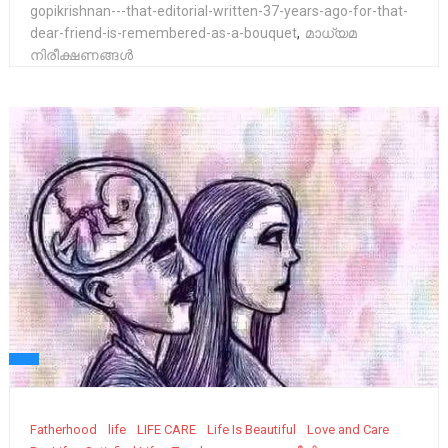
gopikrishnan---that-editorial-written-37-years-ago-for-that-
dear-friend-is-remembered-as-a-bouquet
,
മാധ്യമ
നിരീക്ഷണങ്ങൾ
Fatherhood
life
LIFE CARE
Life Is Beautiful
Love and Care