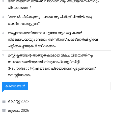
ദാമ്പത്യബന്ധത്തിൽ വിശ്വാസവും ആശയവിനിമയവും
പ്രധാനമാണ്.
“അവൾ ചിരിക്കുന്നു… പക്ഷേ ആ ചിരിക്ക് പിന്നിൽ ഒരു
തകർന്ന മനസ്സുണ്ട്.”
അച്ഛനോ അനിയനോ ചേട്ടനോ ആകട്ടെ, കരാർ
നിർബന്ധമായും വേണം |ബിസിനസ് പാർട്ണർഷിപ്പിലെ
പറ്റിക്കപ്പെടലുകൾ ഒഴിവാക്കാം..
മസ്തിഷ്കത്തിന്റെ അത്ഭുതകരമായ മികച്ച വിജയത്തിനും
സന്തോഷത്തിനുമായി’ന്യൂറോപ്ലാസ്റ്റിസിറ്റി’
(Neuroplasticity):എങ്ങനെ പ്രയോജനപ്പെടുത്താമെന്ന്
മനസ്സിലാക്കാം.
ശേഖരങ്ങൾ
ഓഗസ്റ്റ്‌ 2026
ജൂലൈ 2026