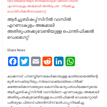
Syro-Malabar Major Archiepiscopal Catholic Church
എറണാകുളം-അങ്കമാലി അതിരൂപത
നിയമിച്ചു
പൊന്തിഫിക്കൽ ഡെലഗേറ്റ്
ആർച്ചുബിഷപ്പ് സിറിൽ വാസിൽ
എറണാകുളം-അങ്കമാലി
അതിരൂപതക്കുവേണ്ടിയുള്ള പൊന്തിഫിക്കൽ
ഡെലഗേറ്റ്
Share News
Facebook
Twitter
Email
Reddit
LinkedIn
WhatsApp
കാക്കനാട്: പൗരസ്ത്യസഭകൾക്കായുള്ള കാര്യാലയത്തിന്റെ
മുൻ സെക്രട്ടറിയും സ്ലൊവാക്യായിലെ ഗ്രീക്ക്
കത്തോലിക്കാസഭയുടെ കൊസിഷെ രൂപതാധ്യക്ഷനുമായ
ആർച്ചുബിഷപ്പ് സിറിൽ വാസിലിനെ എറണാകുളം-അങ്കമാലി
അതിരൂപതക്കുവേണ്ടിയുള്ള പൊന്തിഫിക്കൽ ഡെലഗേറ്റായി
പരിശുദ്ധ പിതാവ് ഫ്രാൻസിസ് മാർപാപ്പ നിയമിച്ചു.