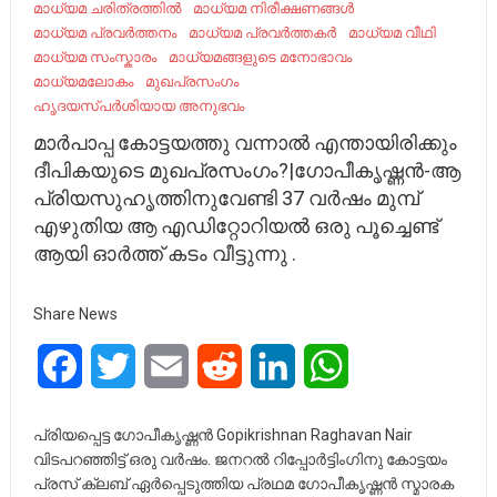
മാധ്യമ ചരിത്രത്തിൽ
മാധ്യമ നിരീക്ഷണങ്ങൾ
മാധ്യമ പ്രവര്‍ത്തനം
മാധ്യമ പ്രവർത്തകർ
മാധ്യമ വീഥി
മാധ്യമ സംസ്കാരം
മാധ്യമങ്ങളുടെ മനോഭാവം
മാധ്യമലോകം
മുഖപ്രസംഗം
ഹൃദയസ്പർശിയായ അനുഭവം
മാർപാപ്പ കോട്ടയത്തു വന്നാൽ എന്തായിരിക്കും
ദീപികയുടെ മുഖപ്രസംഗം?|ഗോപീകൃഷ്ണൻ-ആ
പ്രിയസുഹൃത്തിനുവേണ്ടി 37 വർഷം മുമ്പ്
എഴുതിയ ആ എഡിറ്റോറിയൽ ഒരു പൂച്ചെണ്ട്
ആയി ഓർത്ത് കടം വീട്ടുന്നു .
Share News
Facebook
Twitter
Email
Reddit
LinkedIn
WhatsApp
പ്രിയപ്പെട്ട ഗോപീകൃഷ്ണൻ Gopikrishnan Raghavan Nair
വിടപറഞ്ഞിട്ട് ഒരു വർഷം. ജനറൽ റിപ്പോർട്ടിംഗിനു കോട്ടയം
പ്രസ് ക്ലബ് ഏർപ്പെടുത്തിയ പ്രഥമ ഗോപീകൃഷ്ണൻ സ്മാരക