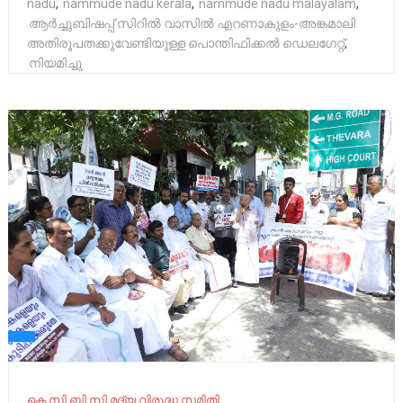
nadu
,
nammude nadu kerala
,
nammude nadu malayalam
,
ആർച്ചുബിഷപ്പ് സിറിൽ വാസിൽ എറണാകുളം-അങ്കമാലി
അതിരൂപതക്കുവേണ്ടിയുള്ള പൊന്തിഫിക്കൽ ഡെലഗേറ്റ്
,
നിയമിച്ചു
കെ സി ബി സി മദ്യ വിരുദ്ധ സമിതി