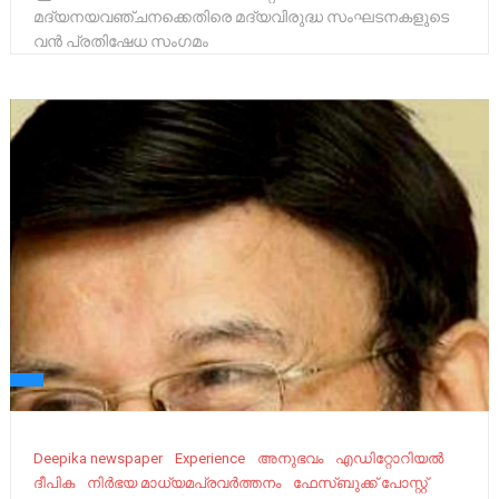
മദ്യനയവഞ്ചനക്കെതിരെ മദ്യവിരുദ്ധ സംഘടനകളുടെ
വൻ പ്രതിഷേധ സംഗമം
Deepika newspaper
Experience
അനുഭവം
എഡിറ്റോറിയൽ
ദീപിക
നിർഭയ മാധ്യമപ്രവർത്തനം
ഫേസ്ബുക്ക് പോസ്റ്റ്