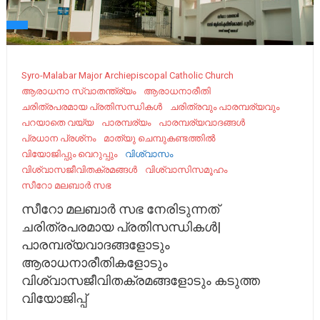
Syro-Malabar Major Archiepiscopal Catholic Church
ആരാധനാ സ്വാതന്ത്ര്യം
ആരാധനാരീതി
ചരിത്രപരമായ പ്രതിസന്ധികൾ
ചരിത്രവും പാരമ്പര്യവും
പറയാതെ വയ്യ
പാരമ്പര്യം
പാരമ്പര്യവാദങ്ങൾ
പ്രധാന പ്രശ്‌നം
മാത്യു ചെമ്പുകണ്ടത്തിൽ
വിയോജിപ്പും വെറുപ്പും
വിശ്വാസം
വിശ്വാസജീവിതക്രമങ്ങൾ
വിശ്വാസിസമൂഹം
സീറോ മലബാർ സഭ
സീറോ മലബാർ സഭ നേരിടുന്നത്
ചരിത്രപരമായ പ്രതിസന്ധികൾ|
പാരമ്പര്യവാദങ്ങളോടും
ആരാധനാരീതികളോടും
വിശ്വാസജീവിതക്രമങ്ങളോടും കടുത്ത
വിയോജിപ്പ്