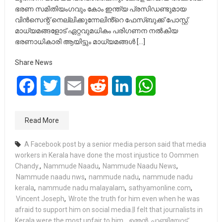
ഭരണ സമിതിയംഗവും കോം ഇന്ത്യ പ്രസിഡണ്ടുമായ
വിൻസെന്റ് നെല്ലിക്കുന്നേലിൻ്റെ ഫേസ്‌ബുക്ക് പോസ്റ്റ്.
മാധ്യമങ്ങളോട് ഏറ്റവുമധികം പരിഗണന നൽകിയ
ഭരണാധികാരി ആയിട്ടും മാധ്യമങ്ങൾ […]
Share News
Facebook
Twitter
Email
Reddit
LinkedIn
WhatsApp
Read More
A Facebook post by a senior media person said that media
workers in Kerala have done the most injustice to Oommen
Chandy.
,
Nammude Naadu
,
Nammude Naadu News
,
Nammude naadu nws
,
nammude nadu
,
nammude nadu
kerala
,
nammude nadu malayalam
,
sathyamonline.com
,
Vincent Joseph
,
Wrote the truth for him even when he was
afraid to support him on social media.|I felt that journalists in
Kerala were the most unfair to him.
,
ഉമ്മൻ ചാണ്ടിയോട്