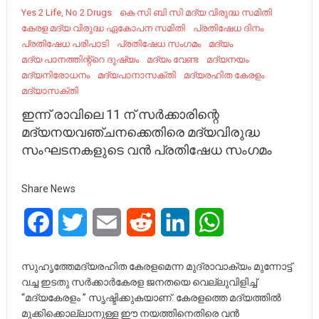
Yes 2 Life, No 2 Drugs
കെ സി ബി സി മദ്യ വിരുദ്ധ സമിതി
കേരള മദ്യ വിരുദ്ധ ഏകോപന സമിതി
പ്രതിഷേധ ദിനം
പ്രതിഷേധ പരിപാടി
പ്രതിഷേധ സംഗമം
മദ്യം
മദ്യ പാനത്തിന്റ്റെ ദൂഷ്യം
മദ്യം വേണ്ട
മദ്യനയം
മദ്യനിരോധനം
മദ്യപാനാസക്തി
മദ്യരഹിത കേരളം
മദ്യാസക്തി
ഇന്ന് രാവിലെ 11 ന് സർക്കാരിന്റെ
മദ്യനയവഞ്ചനക്കെതിരെ മദ്യവിരുദ്ധ
സംഘടനകളുടെ വൻ പ്രതിഷേധ സംഗമം
Share News
Facebook
Twitter
Email
Reddit
LinkedIn
WhatsApp
സുഹൃത്തേമദ്യരഹിത കേരളമെന്ന മുദ്രാവാക്യം മുന്നോട്ട്
വച്ച ഇടതു സർക്കാർകേരള ജനതയെ വെല്ലുവിളിച്ച്
“മദ്യകേരളം ” സൃഷ്ടിക്കുകയാണ്. കേരളത്തെ മദ്യത്തിൽ
മുക്കിക്കൊല്ലാനുള്ള ഈ നയത്തിനെതിരെ വൻ