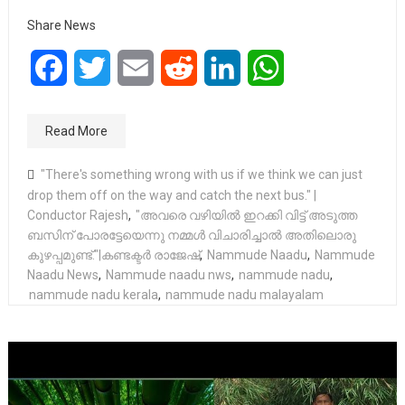
Share News
Facebook
Twitter
Email
Reddit
LinkedIn
WhatsApp
Read More
"There's something wrong with us if we think we can just
drop them off on the way and catch the next bus." |
Conductor Rajesh
,
"അവരെ വഴിയിൽ ഇറക്കി വിട്ട് അടുത്ത
ബസിന് പോരട്ടേയെന്നു നമ്മൾ വിചാരിച്ചാൽ അതിലൊരു
കുഴപ്പമുണ്ട്."|കണ്ടക്ടർ രാജേഷ്
,
Nammude Naadu
,
Nammude
Naadu News
,
Nammude naadu nws
,
nammude nadu
,
nammude nadu kerala
,
nammude nadu malayalam