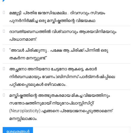
മമ്മൂട്ടി: പ്രതിഭ ജന്മസിദ്ധമല്ല… ദിവസവും സ്വയം
പുനർനിർമ്മിച്ച ഒരു മസ്തിഷ്കത്തിന്റെ വിജയകഥ
ദാമ്പത്യബന്ധത്തിൽ വിശ്വാസവും ആശയവിനിമയവും
പ്രധാനമാണ്.
“അവൾ ചിരിക്കുന്നു… പക്ഷേ ആ ചിരിക്ക് പിന്നിൽ ഒരു
തകർന്ന മനസ്സുണ്ട്.”
അച്ഛനോ അനിയനോ ചേട്ടനോ ആകട്ടെ, കരാർ
നിർബന്ധമായും വേണം |ബിസിനസ് പാർട്ണർഷിപ്പിലെ
പറ്റിക്കപ്പെടലുകൾ ഒഴിവാക്കാം..
മസ്തിഷ്കത്തിന്റെ അത്ഭുതകരമായ മികച്ച വിജയത്തിനും
സന്തോഷത്തിനുമായി’ന്യൂറോപ്ലാസ്റ്റിസിറ്റി’
(Neuroplasticity):എങ്ങനെ പ്രയോജനപ്പെടുത്താമെന്ന്
മനസ്സിലാക്കാം.
ശേഖരങ്ങൾ