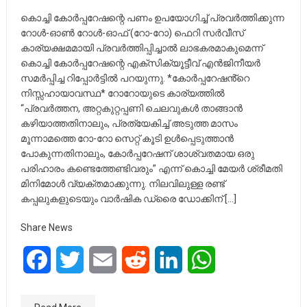
കൊച്ചി കോർപ്പറേഷന്റെ പണം ഉപയോഗിച്ച് പ്രവർത്തിക്കുന്ന
റോൾ-ഓൺ റോൾ-ഓഫ് (റോ-റോ) ഫെറി സർവീസ്
കാര്യക്ഷമമായി പ്രവർത്തിപ്പിച്ചാൽ ലാഭകരമാകുമെന്ന്
കൊച്ചി കോർപ്പറേഷന്റെ എക്സിക്യൂട്ടീവ് എൻജിനീയർ
സമർപ്പിച്ച റിപ്പോർട്ടിൽ പറയുന്നു. *കോർപ്പറേഷൻ്റെ
നിസ്സഹായാവസ്ഥ* റോറോയുടെ കാര്യത്തിൽ
“പ്രവർത്തന, അറ്റകുറ്റപ്പണി ചെലവുകൾ താങ്ങാൻ
കഴിയാത്തതിനാലും, പ്രത്യേകിച്ച് അടുത്ത മാസം
മൂന്നാമത്തെ റോ-റോ സെറ്റ് കൂടി ഉൾപ്പെടുത്താൻ
പോകുന്നതിനാലും, കോർപ്പറേഷന് ശാശ്വതമായ ഒരു
പരിഹാരം കണ്ടെത്തേണ്ടിവരും” എന്ന് കൊച്ചി മേയർ ശ്രീമതി
മിനിമോൾ വ്യക്തമാക്കുന്നു. നിലവിലുള്ള രണ്ട്
കപ്പലുകളുടെയും വാർഷിക ഡ്രൈ ഡോക്കിന് […]
Share News
Facebook
Twitter
Email
Reddit
LinkedIn
WhatsApp