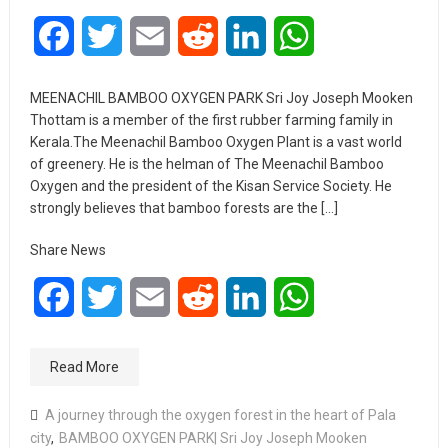
Facebook
Twitter
Email
Reddit
LinkedIn
WhatsApp
MEENACHIL BAMBOO OXYGEN PARK Sri Joy Joseph Mooken
Thottam is a member of the first rubber farming family in
Kerala.The Meenachil Bamboo Oxygen Plant is a vast world
of greenery. He is the helman of The Meenachil Bamboo
Oxygen and the president of the Kisan Service Society. He
strongly believes that bamboo forests are the […]
Share News
Facebook
Twitter
Email
Reddit
LinkedIn
WhatsApp
Read More
A journey through the oxygen forest in the heart of Pala
city
,
BAMBOO OXYGEN PARK| Sri Joy Joseph Mooken