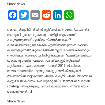
Share News
Facebook
Twitter
Email
Reddit
LinkedIn
WhatsApp
കെഎസ്ആർടിസിയിൽ സ്ത്രീകൾക്ക് സൗജന്യ യാത്ര
അനുവദിച്ചത് വെറുമൊരു ‘ചാരിറ്റി’ ആണെന്ന്
കരുതുന്നുണ്ടോ? എങ്കിൽ നിങ്ങൾക്ക് തെറ്റി!
കടക്കെണിയിലുള്ള കേരളം എന്തിനാണ് ഈ സാഹസം
കാണിക്കുന്നത്? ഒറ്റനോട്ടത്തിൽ സ്ത്രീ ശാക്തീകരണവും
തൊഴിലവസരങ്ങൾ വർധിപ്പിക്കലുമാണ് ലക്ഷ്യമെങ്കിലും,
ഇതൊരു ഗംഭീര ‘എക്കണോമിക് മാസ്റ്റർ സ്ട്രോക്ക്’
കൂടിയാണ്. എങ്ങനെയെന്നല്ലേ? 2016-ൽ ജിയോ
സൗജന്യമായി ഡാറ്റയും കോളും നൽകിയപ്പോൾ
അംബാനിക്ക് വട്ടായെന്ന് പലരും കരുതി. പക്ഷേ അതൊരു
കസ്റ്റമർ അക്വിസിഷൻ സ്ട്രാറ്റജി (Customer acquisition
strategy) ആയിരുന്നു. വമ്പൻ ലാഭമാണ് പിന്നീട് ജിയോ
ഉണ്ടാക്കിയത്. […]
Share News