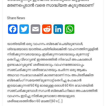
മരണപ്പെടാൻ വരെ സാദ്ധ്യത കൂടുതലാണ്
Share News
Facebook
Twitter
Email
Reddit
LinkedIn
WhatsApp
യാത്രയിൽ ഒരു വാഹനം ബ്രേക്ക് ചെയ്യുമ്പോൾ,
ശ്രദ്ധയോടെ യാത്രചെയ്തില്ലെങ്കിൽ വാഹനത്തിനുളളിൽ
നിൽക്കുന്നവരായാലും ഇരിക്കുന്നവരായാലും മുന്നോട്ട്
തെറിച്ചു വീഴാറുണ്ട്. ഇത്തരത്തിൽ നിരവധി അപകടങ്ങൾ
ഉണ്ടാകാറുമുണ്ട്. ശരീരഭാരവും വാഹനത്തോടൊപ്പം
സഞ്ചരിക്കുന്ന ശരീരവേഗതയും ചേർന്ന ഒരു ആക്കം
അഥവാ സംവേഗശക്തി കാരണമാണ് നാം അപ്രതീക്ഷിത
ബ്രേക്കിംഗ് സമയത്ത് മുന്നോട്ട് തെറിച്ചു പോകാൻ
ഇടയാക്കുന്നത് 60 Kg ഭാരമുള്ള ഒരാൾ 60 Km വേഗതയിൽ
സഞ്ചരിക്കുമ്പോൾ സഡൻ ബ്രേക്കിംഗിലോ അപകടത്തിൽ
വാഹനം ഇടിച്ചു നിൽക്കുമ്പോഴോ അയാളുടെ
ശരീരഭാരത്തിൻ്റെ 60 മടങ്ങ് (60 x […]