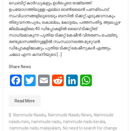
ഡെബിറ്റ് കാർഡുകളും ഉൾപ്പെടെ രാജ്യത്ത്
ഉപയോഗത്തിലുള്ള എല്ലാ ഓൺലൈൻ പണമിടപാട്
സംവിധാനങ്ങളിലൂടെയും ബസിൽ ടിക്കറ്റ് എടുക്കാനാകും.
തിരുവനന്തപുരം, കൊല്ലം, കോട്ടയം, പത്തനംതിട്ട, ആലപ്പുഴ
ജില്ലകളിലെ 40 ഡിപ്പോകളിൽ ലൈവ് ടിക്കറ്റിങ്
സാധ്യമാകുന്ന പുതിയ ടിക്കറ്റ് മെഷീൻ വിതരണം ചെയ്തു.
രണ്ടുമാസത്തിനുള്ളിൽ സംസ്ഥാനത്തെ മുഴുവൻ
ഡിപ്പോകളിലേക്കും പുതിയ ടിക്കറ്റ് മെഷീനുകൾ എത്തും.
ചലോ എന്ന കമ്പനിയുടെ […]
Share News
Facebook
Twitter
Email
Reddit
LinkedIn
WhatsApp
Read More
Nammude Naadu
,
Nammude Naadu News
,
Nammude
naadu nws
,
nammude nadu
,
nammude nadu kerala
,
nammude nadu malayalam
,
No need to search for change