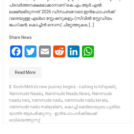
പ്രവർത്തനക്ഷമമാക്കാനാണ് കെ.എം.ആർ.എൽ
ലക്ഷ്യമിടുന്നത്. 2026 ഡിസംബറോടെ ഇൻഫോപാർക്ക്
വരെയുള്ള എല്ലാ സ്റ്റേഷനുകളും (സിവിൽ സ്റ്റേഡിയം
ജംഗ്ഷൻ, കൊച്ചിൻ സെസ്, ചിറ്റേത്തുകര, […]
Share News
Facebook
Twitter
Email
Reddit
LinkedIn
WhatsApp
Read More
Kochi Metro's new journey begins - rushing to Infopark!
,
Nammude Naadu
,
Nammude Naadu News
,
Nammude
naadu nws
,
nammude nadu
,
nammude nadu kerala
,
nammude nadu malayalam
,
കൊച്ചി മെട്രോയുടെ പുതിയ
യാത്ര ആരംഭിക്കുന്നു - ഇൻഫോപാർക്കിലേക്ക്
ഓടിയെത്തുന്നു!