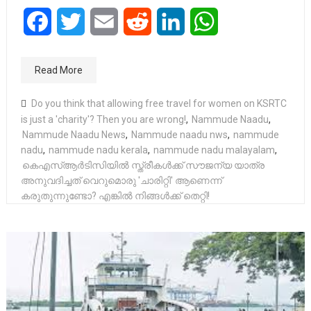
Facebook
Twitter
Email
Reddit
LinkedIn
WhatsApp
Read More
Do you think that allowing free travel for women on KSRTC
is just a 'charity'? Then you are wrong!
,
Nammude Naadu
,
Nammude Naadu News
,
Nammude naadu nws
,
nammude
nadu
,
nammude nadu kerala
,
nammude nadu malayalam
,
കെഎസ്ആർടിസിയിൽ സ്ത്രീകൾക്ക് സൗജന്യ യാത്ര
അനുവദിച്ചത് വെറുമൊരു 'ചാരിറ്റി' ആണെന്ന്
കരുതുന്നുണ്ടോ? എങ്കിൽ നിങ്ങൾക്ക് തെറ്റി!