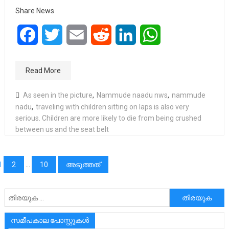
Share News
Facebook
Twitter
Email
Reddit
LinkedIn
WhatsApp
Read More
As seen in the picture
,
Nammude naadu nws
,
nammude
nadu
,
traveling with children sitting on laps is also very
serious. Children are more likely to die from being crushed
between us and the seat belt
പോസ്റ്റുക്കളിലൂടെ
1
2
…
10
അടുത്തത്
അനേഷിക്കുക
സമീപകാല പോസ്റ്റുകൾ