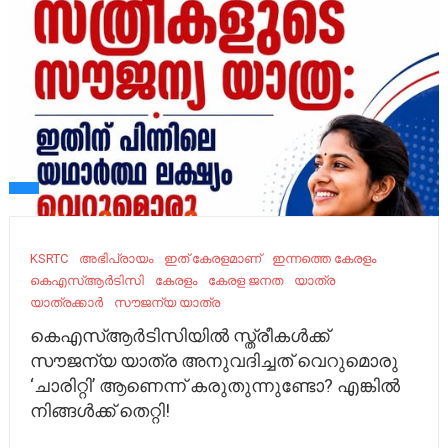
KSRTC
അഭിപ്രായം
ഇത് കേരളമാണ്
ഇന്നത്തെ കേരളം
കെഎസ്ആർടിസി
കേരളം
കേരള ജനത
യാത്ര
യാത്രക്കാർ
സൗജന്യ യാത്ര
കെഎസ്ആർടിസിയിൽ സ്ത്രീകൾക്ക്
സൗജന്യ യാത്ര അനുവദിച്ചത് വെറുമൊരു
‘ചാരിറ്റി’ ആണെന്ന് കരുതുന്നുണ്ടോ? എങ്കിൽ
നിങ്ങൾക്ക് തെറ്റി!