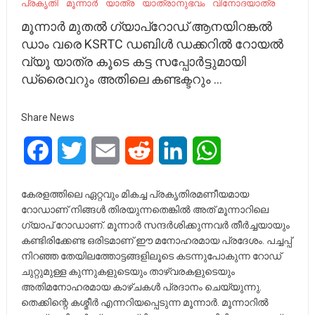
പ്രകൃതി
മൂന്നാർ
യാത്ര
യാത്രാനുഭവം
വിനോദയാത്ര
മൂന്നാർ മുതൽ ഗ്യാപ്‌റോഡ് ആനയിറങ്കൽ
ഡാം വരെ KSRTC ഡബിൾ ഡക്കറിൽ റോയൽ
വ്യൂ യാത്ര കൂടെ കട്ട സപ്പോർട്ടുമായി
ഡ്രൈവറും അതിലെ കണ്ടക്ടറും …
Share News
Facebook
Twitter
Email
Reddit
LinkedIn
WhatsApp
കേരളത്തിലെ ഏറ്റവും മികച്ച പ്രകൃതിരമണീയമായ
റോഡാണ് നിങ്ങൾ തിരയുന്നതെങ്കിൽ അത് മൂന്നാറിലെ
ഗ്യാപ് റോഡാണ്. മൂന്നാർ സന്ദർശിക്കുന്നവർ തീർച്ചയായും
കണ്ടിരിക്കേണ്ട ഒരിടമാണ് ഈ മനോഹരമായ പ്രദേശം. പച്ചപ്പ്
നിറഞ്ഞ തേയിലത്തോട്ടങ്ങളിലൂടെ കടന്നുപോകുന്ന റോഡ്
ചുറ്റുമുള്ള കുന്നുകളുടെയും താഴ്വരകളുടെയും
അതിമനോഹരമായ കാഴ്‌ചകൾ പ്രദാനം ചെയ്യുന്നു.
തെക്കിന്റെ കശ്മീർ എന്നറിയപ്പെടുന്ന മൂന്നാർ. മൂന്നാറിൽ