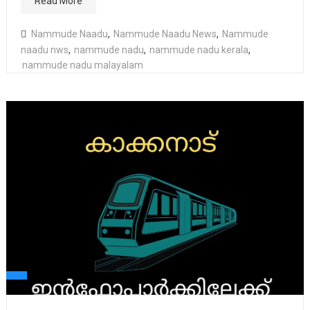
Read More
Nammude Naadu
,
Nammude Naadu News
,
Nammude
naadu nws
,
nammude nadu
,
nammude nadu kerala
,
nammude nadu malayalam