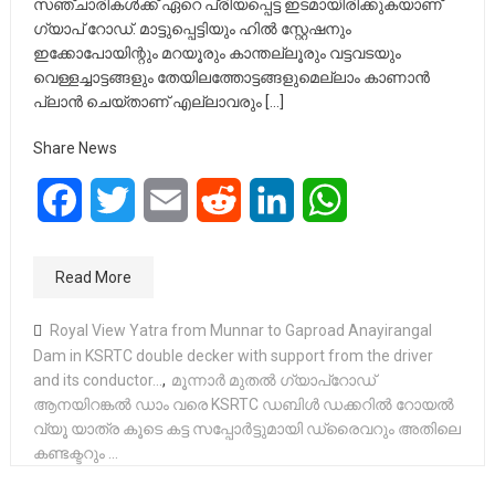
സഞ്ചാരികൾക്ക് ഏറെ പ്രിയപ്പെട്ട ഇടമായിരിക്കുകയാണ്
ഗ്യാപ് റോഡ്. മാട്ടുപ്പെട്ടിയും ഹിൽ സ്റ്റേഷനും
ഇക്കോപോയിന്റും മറയൂരും കാന്തല്ലൂരും വട്ടവടയും
വെള്ളച്ചാട്ടങ്ങളും തേയിലത്തോട്ടങ്ങളുമെല്ലാം കാണാൻ
പ്ലാൻ ചെയ്താണ് എല്ലാവരും […]
Share News
Facebook
Twitter
Email
Reddit
LinkedIn
WhatsApp
Read More
Royal View Yatra from Munnar to Gaproad Anayirangal
Dam in KSRTC double decker with support from the driver
and its conductor...
,
മൂന്നാർ മുതൽ ഗ്യാപ്‌റോഡ്
ആനയിറങ്കൽ ഡാം വരെ KSRTC ഡബിൾ ഡക്കറിൽ റോയൽ
വ്യൂ യാത്ര കൂടെ കട്ട സപ്പോർട്ടുമായി ഡ്രൈവറും അതിലെ
കണ്ടക്ടറും …