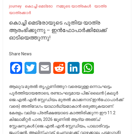
journey
കൊച്ചി മെട്രോ
നമ്മുടെ യാത്രകൾ
യാത്ര
യാത്രക്കാർ
കൊച്ചി മെട്രോയുടെ പുതിയ യാത്ര
ആരംഭിക്കുന്നു – ഇൻഫോപാർക്കിലേക്ക്
ഓടിയെത്തുന്നു!
Share News
Facebook
Twitter
Email
Reddit
LinkedIn
WhatsApp
ആലുവ മുതൽ തൃപ്പൂണിത്തുറ വരെയുള്ള ഒന്നാംഘട്ടം
പൂർത്തിയായതോടെ, രണ്ടാംഘട്ടമായ പിങ്ക് ലൈൻ (കലൂർ
ജെ.എൽ.എൻ സ്റ്റേഡിയം മുതൽ കാക്കനാട് ഇൻഫോപാർക്ക്
വരെ) അതിവേഗം യാഥാർഥ്യമാകാൻ ഒരുങ്ങുകയാണ്.
കേരളം വലിയ പ്രതീക്ഷയോടെ കാത്തിരിക്കുന്ന ഈ 11.2
കിലോമീറ്റർ പാത, 2026 ജൂണിൽ ആദ്യ അഞ്ച്
സ്റ്റേഷനുകൾ (ജെ.എൽ.എൻ സ്റ്റേഡിയം, പാലാരിവട്ടം
ജംഗ്ഷൻ, ആലിന്ചുവട്, ചെമ്പുമുക്ക്, വാഴക്കാല, പടമുഗൾ)