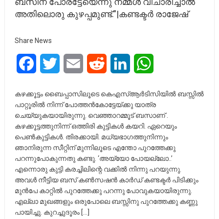
ബസിന് പോരട്ടേയെന്നു നമ്മൾ വിചാരിച്ചാൽ
അതിലൊരു കുഴപ്പമുണ്ട്.”|കണ്ടക്ടർ രാജേഷ്
Share News
Facebook
Twitter
Email
Reddit
LinkedIn
WhatsApp
കഴക്കൂട്ടം ബൈപ്പാസിലൂടെ കെഎസ്ആർടിസിയിൽ ബസ്സിൽ
പാറ്റൂരിൽ നിന്ന് പോത്തൻകോട്ടേയ്ക്കു യാത്ര
ചെയ്യുകയായിരുന്നു. വെഞ്ഞാറമ്മൂട് ബസാണ് .
കഴക്കൂട്ടത്തുനിന്ന് ഒത്തിരി കുട്ടികൾ കയറി. ഏറെയും
പെൺകുട്ടികൾ. തിരക്കായി. മധ്യഭാഗത്തുനിന്നും
‍ഞാനിരുന്ന സീറ്റിന് മുന്നിലൂടെ എന്തോ പുറത്തേക്കു
പറന്നുപോകുന്നതു കണ്ടു. ‘അയ്യോ പോയല്ലോ..’
എന്നൊരു കുട്ടി കരച്ചിലിന്റെ വക്കിൽ നിന്നു പറയുന്നു.
അവൾ നീട്ടിയ ബസ് കൺസഷൻ കാർഡ് കണ്ടക്ടർ പിടിക്കും
മുൻപേ കാറ്റിൽ പുറത്തേക്കു പറന്നു പോവുകയായിരുന്നു.
എല്ലാ മുഖങ്ങളും ഒരുപോലെ ബസ്സിനു പുറത്തേക്കു കണ്ണു
പായിച്ചു. കുറച്ചുദൂരം […]