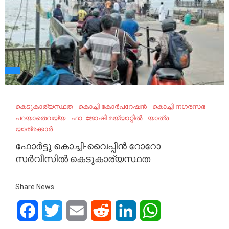
കെടുകാര്യസ്ഥത
കൊച്ചി കോർപറേഷൻ
കൊച്ചി നഗരസഭ
പറയാതെവയ്യ
ഫാ. ജോഷി മയ്യാറ്റിൽ
യാത്ര
യാത്രക്കാർ
ഫോർട്ടു കൊച്ചി-വൈപ്പിൻ റോറോ
സർവീസിൽ കെടുകാര്യസ്ഥത
Share News
Facebook
Twitter
Email
Reddit
LinkedIn
WhatsApp