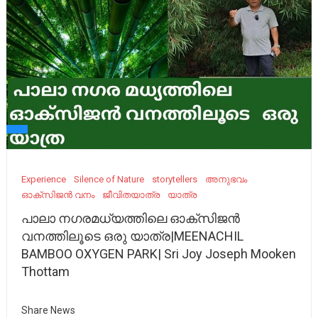
Experience
Silence of Nature
storytellers
അനുഭവം
ഓക്സിജൻ വനം
ജീവിതയാത്ര
യാത്ര
പാലാ നഗരമധ്യത്തിലെ ഓക്സിജൻ
വനത്തിലൂടെ ഒരു യാത്ര|MEENACHIL
BAMBOO OXYGEN PARK| Sri Joy Joseph Mooken
Thottam
Share News