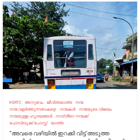
KSRTC
അനുഭവം
ജീവിതയാത്ര
നന്മ
നന്മ വളർത്തുന്നതാകട്ടെ!
നന്മകൾ
നന്മയുടെ വിജയം
നന്മയുള്ള ഹൃദയങ്ങൾ
നാടിൻ്റെ നന്മക്ക്
ഫേ​സ്ബു​ക്ക് പോ​സ്റ്റ്
യാത്ര
“അവരെ വഴിയിൽ ഇറക്കി വിട്ട് അടുത്ത