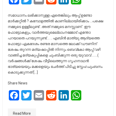
സമാധാനം ലഭിക്കാനുള്ള ഏതെങ്കിലും ആപ്പ് ഉണ്ടോ
മാർക്കറ്റിൽ ? കമ്പോളത്തിൽ കാണില്ലായിരിക്കാം …പക്ഷെ
നമ്മുടെ ഉള്ളിലുണ്ട് ..അത് നമ്മുടെ മനസ്സാണ് . ഈ
ഫോട്ടോകളും, വാർത്തയുമെല്ലാംനമ്മോട് എന്തോ
പറയാതെ പറയുന്നുണ്ട്…. .. എബിൻ മാത്യു ആദ്യത്തെ
ഫോട്ടോ ഏകദേശം രണ്ടര മാസത്തെ ലോക്ക് ഡൗണിന്
ശേഷം തുറന്ന മദ്യഷാപ്പിൽ നിന്നും ബെവ്‌കോ ആപ്പ് വഴി
വാങ്ങിച്ച മദ്യകുപ്പികളെ ചുംബിക്കുന്ന ഒരു യുവാവ് …….(
വർഷങ്ങൾക്ക് ശേഷം വീട്ടിലെത്തുന്ന ഗൃഹനാഥൻ
ഭാര്യയെയും മക്കളെയും ചേർത്ത് പിടിച്ചു സ്നേഹചുംബനം
കൊടുക്കുന്നത് […]
Share News
Facebook
Twitter
Email
Reddit
LinkedIn
WhatsApp
Read More