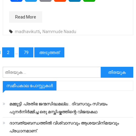
Read More
madhavikutti
,
Nammude Naadu
പോസ്റ്റുക്കളിലൂടെ
1
2
…
79
അടുത്തത്
അനേഷിക്കുക
സമീപകാല പോസ്റ്റുകൾ
മമ്മൂട്ടി: പ്രതിഭ ജന്മസിദ്ധമല്ല… ദിവസവും സ്വയം
പുനർനിർമ്മിച്ച ഒരു മസ്തിഷ്കത്തിന്റെ വിജയകഥ
ദാമ്പത്യബന്ധത്തിൽ വിശ്വാസവും ആശയവിനിമയവും
പ്രധാനമാണ്.