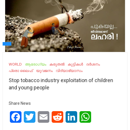
WORLD
ആരോഗ്യം
കരുതൽ
കുട്ടികൾ
ദർശനം
പ്രൊ ലൈഫ്
യുവജനം
വിദ്യാഭ്യാസം
Stop tobacco industry exploitation of children
and young people
Share News
Facebook
Twitter
Email
Reddit
LinkedIn
WhatsApp