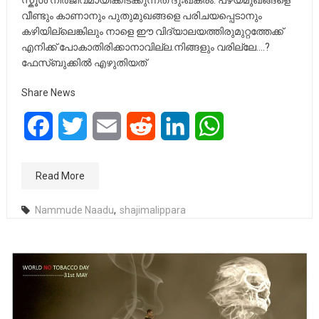
സ്കൂൾ നിർജീവമായിക്കിടക്കുന്നത് ദുഃഖകരം. പഴയമുഖങ്ങളെ
വീണ്ടും കാണാനും പുതുമുഖങ്ങളെ പരിചയപ്പെടാനും
കഴിയില്ലെങ്കിലും നാളെ ഈ വിദ്യാലയത്തിരുമുറ്റത്തേക്ക്
എനിക്ക് പോകാതിരിക്കാനാവില്ല.നിങ്ങളും വരില്ലേ….?
ഫേസ്ബുക്കിൽ എഴുതിയത്
Share News
Facebook
Twitter
Email
Reddit
LinkedIn
WhatsApp
Read More
Nammude Naadu
,
shajimalippara