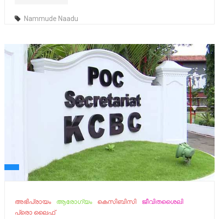
Nammude Naadu
അഭിപ്രായം
ആരോഗ്യം
കെസിബിസി
ജീവിതശൈലി
പ്രൊ ലൈഫ്