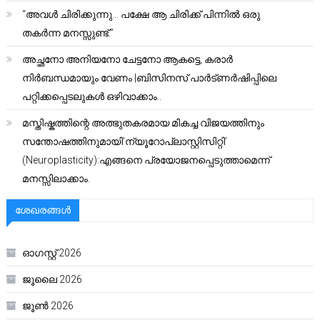
“അവൾ ചിരിക്കുന്നു… പക്ഷേ ആ ചിരിക്ക് പിന്നിൽ ഒരു
തകർന്ന മനസ്സുണ്ട്.”
അച്ഛനോ അനിയനോ ചേട്ടനോ ആകട്ടെ, കരാർ
നിർബന്ധമായും വേണം |ബിസിനസ് പാർട്ണർഷിപ്പിലെ
പറ്റിക്കപ്പെടലുകൾ ഒഴിവാക്കാം..
മസ്തിഷ്കത്തിന്റെ അത്ഭുതകരമായ മികച്ച വിജയത്തിനും
സന്തോഷത്തിനുമായി’ന്യൂറോപ്ലാസ്റ്റിസിറ്റി’
(Neuroplasticity):എങ്ങനെ പ്രയോജനപ്പെടുത്താമെന്ന്
മനസ്സിലാക്കാം.
ശേഖരങ്ങൾ
ഓഗസ്റ്റ്‌ 2026
ജൂലൈ 2026
ജൂൺ 2026