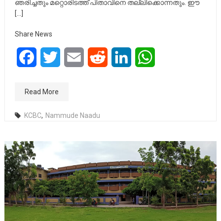
ഞരിച്ചതും മറ്റൊരിടത്ത് പിതാവിനെ തല്ലിക്കൊന്നതും. ഈ
[…]
Share News
Facebook
Twitter
Email
Reddit
LinkedIn
WhatsApp
Read More
KCBC
,
Nammude Naadu