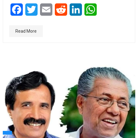
Facebook
Twitter
Email
Reddit
LinkedIn
WhatsApp
Read More