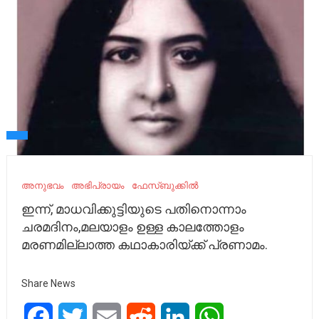
അനുഭവം
അഭിപ്രായം
ഫേസ്ബുക്കിൽ
ഇന്ന്, മാധവിക്കുട്ടിയുടെ പതിനൊന്നാം
ചരമദിനം,മലയാളം ഉള്ള കാലത്തോളം
മരണമില്ലാത്ത കഥാകാരിയ്ക്ക് പ്രണാമം.
Share News
Facebook
Twitter
Email
Reddit
LinkedIn
WhatsApp