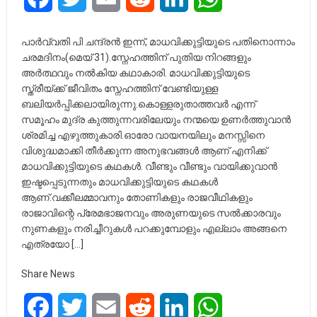
പാർവ്വതി പി ചന്ദ്രൻ ഇന്ന്, മാധവിക്കുട്ടിയുടെ പതിനൊന്നാം
ചരമദിനം(മെയ് 31).സ്നേഹത്തിന് പുതിയ നിറങ്ങളും
അർത്ഥവും നൽകിയ കഥാകാരി. മാധവിക്കുട്ടിയുടെ
സ്ത്രീയ്ക്ക് ജീവിതം സ്നേഹത്തിന് വേണ്ടിയുള്ള
ബലിയർപ്പിക്കലായിരുന്നു.കൊള്ളരുതാത്തവർ എന്ന്
സമൂഹം മുദ്ര കുത്തുന്നവരിലേയും നന്മയെ ഉണർത്തുവാൻ
ശ്രമിച്ച എഴുത്തുകാരി.ഓരോ വായനയിലും മനസ്സിനെ
വിശുദ്ധമാക്കി തീർക്കുന്ന അനുഭവങ്ങൾ ആണ് എനിക്ക്
മാധവിക്കുട്ടിയുടെ കഥകൾ. വീണ്ടും വീണ്ടും വായിക്കുവാൻ
ഇഷ്ടപ്പെടുന്നതും മാധവിക്കുട്ടിയുടെ കഥകൾ
ആണ്.വക്കീലമ്മാവനും തോണികളും രാജവീഥികളും
രാജാവിന്റെ പ്രേമഭാജനവും അരുണയുടെ സൽക്കാരവും
നുണകളും നരിച്ചീറുകൾ പറക്കുമ്പോളും എല്ലാം അങ്ങനെ
എത്രയോ […]
Share News
Facebook
Twitter
Email
Reddit
LinkedIn
WhatsApp