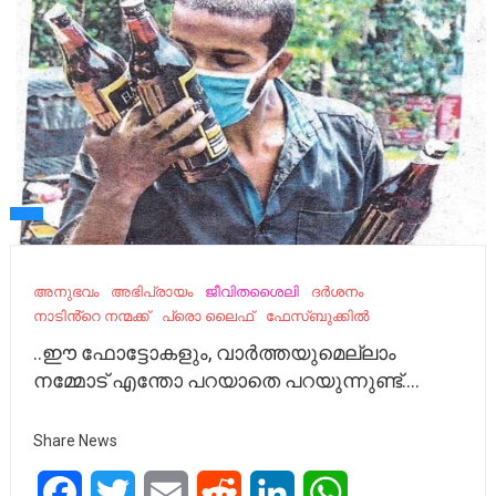
അനുഭവം
അഭിപ്രായം
ജീവിതശൈലി
ദർശനം
നാടിൻ്റെ നന്മക്ക്
പ്രൊ ലൈഫ്
ഫേസ്ബുക്കിൽ
..ഈ ഫോട്ടോകളും, വാർത്തയുമെല്ലാം
നമ്മോട് എന്തോ പറയാതെ പറയുന്നുണ്ട്….
Share News
Facebook
Twitter
Email
Reddit
LinkedIn
WhatsApp