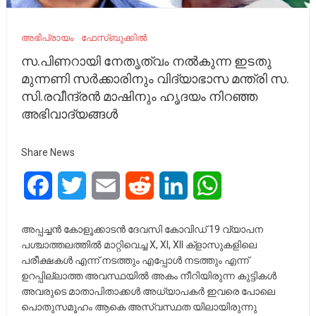
അഭിപ്രായം
ഫേസ്ബുക്കിൽ
സ.പിണറായി നേതൃത്വം നൽകുന്ന ഇടതു
മുന്നണി സർക്കാരിനും വിദ്യാഭാസ മന്ത്രി സ.
സി.രവീന്ദ്രൻ മാഷിനും ഹൃദയം നിറഞ്ഞ
അഭിവാദ്യങ്ങൾ
Share News
Facebook
Twitter
Email
Reddit
LinkedIn
WhatsApp
അപ്പച്ചൻ കോളൂക്കാടൻ ദേവസി കോവിഡ് 19 വ്യാപന
പശ്ചാത്തലത്തിൽ മാറ്റിവെച്ച X, Xl, XII ക്‌ളാസുകളിലെ
പരീക്ഷകൾ എന്ന് നടത്തും എപ്പോൾ നടത്തും എന്ന്
ഉറപ്പില്ലാത്ത അവസ്ഥയിൽ അകം നീറിയിരുന്ന കുട്ടികൾ
അവരുടെ മാതാപിതാക്കൾ അധ്യാപകർ ഇവരെ പോലെ
പൊതുസമൂഹം ആകെ അസ്വസ്ഥത യിലായിരുന്നു