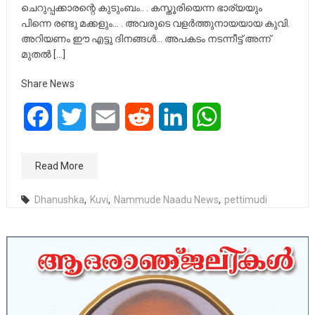
ചെറുപ്പക്കാരന്റെ കുടുംബം.. . കസ്തൂരിയെന്ന ഭാര്യയും
പിന്നെ രണ്ടു മക്കളും… . അവരുടെ വളർത്തുനായയായ കുവി.
അറിയണം ഈ എട്ടു ദിനങ്ങള്‍… അപകടം നടന്നീട്ട് അന്ന്
മുതൽ […]
Share News
Facebook
Twitter
Email
Reddit
LinkedIn
WhatsApp
Read More
Dhanushka
,
Kuvi
,
Nammude Naadu News
,
pettimudi