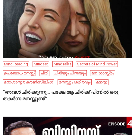
Mind Reading
Mindset
MindTalks
Secrets of Mind Power
ഉപബോധ മനസ്സ്
ചിരി
ചിരിയും ചിന്തയും
മനഃശാസ്ത്രം
മനഃശാസ്ത്ര കൗൺസിലിംഗ്
മനസ്സും ശരീരവും
മനസ്സ്
“അവൾ ചിരിക്കുന്നു… പക്ഷേ ആ ചിരിക്ക് പിന്നിൽ ഒരു
തകർന്ന മനസ്സുണ്ട്.”