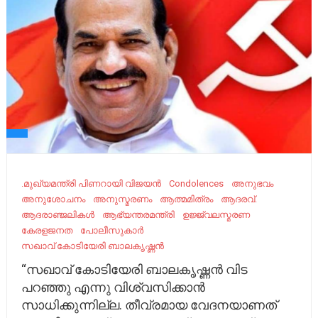
.മുഖ്യമന്ത്രി പിണറായി വിജയൻ
Condolences
അനുഭവം
അനുശോചനം
അനുസ്മരണം
ആത്മമിത്രം
ആദരവ്.
ആദരാഞ്ജലികൾ
ആഭ്യന്തരമന്ത്രി
ഉജ്ജ്വലസ്മരണ
കേരളജനത
പോലീസുകാർ
സഖാവ് കോടിയേരി ബാലകൃഷ്ണൻ
“സഖാവ് കോടിയേരി ബാലകൃഷ്ണൻ വിട
പറഞ്ഞു എന്നു വിശ്വസിക്കാൻ
സാധിക്കുന്നില്ല. തീവ്രമായ വേദനയാണത്