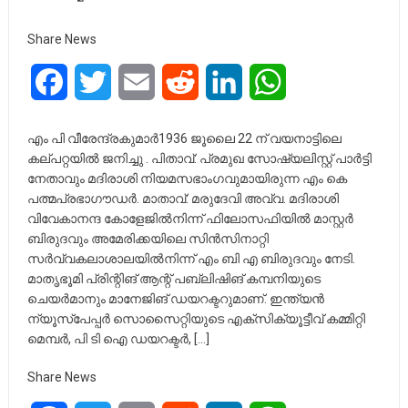
Share News
Facebook
Twitter
Email
Reddit
LinkedIn
WhatsApp
എം പി വീരേന്ദ്രകുമാര്‍1936 ജൂലൈ 22 ന് വയനാട്ടിലെ
കല്പറ്റയില്‍ ജനിച്ചു . പിതാവ്: പ്രമുഖ സോഷ്യലിസ്റ്റ് പാര്‍ട്ടി
നേതാവും മദിരാശി നിയമസഭാംഗവുമായിരുന്ന എം കെ
പത്മപ്രഭാഗൗഡര്‍. മാതാവ്: മരുദേവി അവ്വ. മദിരാശി
വിവേകാനന്ദ കോളേജില്‍നിന്ന് ഫിലോസഫിയില്‍ മാസ്റ്റര്‍
ബിരുദവും അമേരിക്കയിലെ സിന്‍സിനാറ്റി
സര്‍വ്വകലാശാലയില്‍നിന്ന് എം ബി എ ബിരുദവും നേടി.
മാതൃഭൂമി പ്രിന്റിങ് ആന്റ് പബ്ലിഷിങ് കമ്പനിയുടെ
ചെയര്‍മാനും മാനേജിങ് ഡയറക്ടറുമാണ്. ഇന്ത്യന്‍
ന്യൂസ്‌പേപ്പര്‍ സൊസൈറ്റിയുടെ എക്‌സിക്യൂട്ടീവ് കമ്മിറ്റി
മെമ്പര്‍, പി ടി ഐ ഡയറക്ടര്‍, […]
Share News