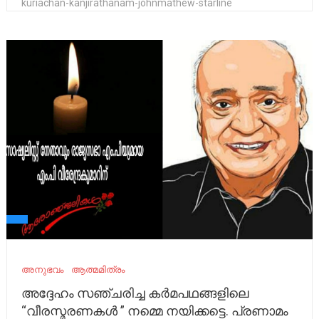
kuriachan-kanjirathanam-johnmathew-starline
അനുഭവം
ആത്മമിത്രം
അദ്ദേഹം സഞ്ചരിച്ച കർമപഥങ്ങളിലെ
“വീരസ്മരണകൾ ” നമ്മെ നയിക്കട്ടെ. പ്രണാമം