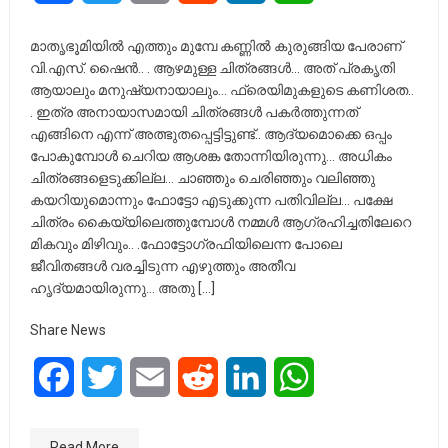
മാതൃഭൂമിയിൽ എത്തും മുമ്പേ കണ്ണിൽ കുരുങ്ങിയ പേരാണ്
വി.എസ്. ഷൈൻ.. . ആഴമുള്ള ചിത്രങ്ങൾ… അത് പ്രകൃതി
ആയാലും മനുഷ്യനായാലും… ഫ്രെയിമുകളുടെ കണിശത..
. ഇത്ര അനായാസമായി ചിത്രങ്ങൾ പകർത്തുന്നത്
എങ്ങിനെ എന്ന് അത്ഭുതപ്പെട്ടിട്ടുണ്ട്.. ആദ്യമൊക്കെ ഒപ്പം
പോകുമ്പോൾ ചെറിയ ആശങ്ക തോന്നിയിരുന്നു… അധികം
ചിത്രങ്ങളെടുക്കില്ല… ചാഞ്ഞും ചെരിഞ്ഞും വലിഞ്ഞു
കയറിയുമൊന്നും ഫോട്ടോ എടുക്കുന്ന പതിവില്ല… പക്ഷേ
ചിത്രം കൈയ്യിലെത്തുമ്പോൾ നമ്മൾ ആഗ്രഹിച്ചതിലേറെ
മികവും മിഴിവും.. .ഫോട്ടോഗ്രഫിയിലെന്ന പോലെ
ജീവിതങ്ങൾ വരച്ചിടുന്ന എഴുത്തും അതീവ
ഹൃദ്യമായിരുന്നു… അതു […]
Share News
Facebook
Twitter
Email
Reddit
LinkedIn
WhatsApp
Read More