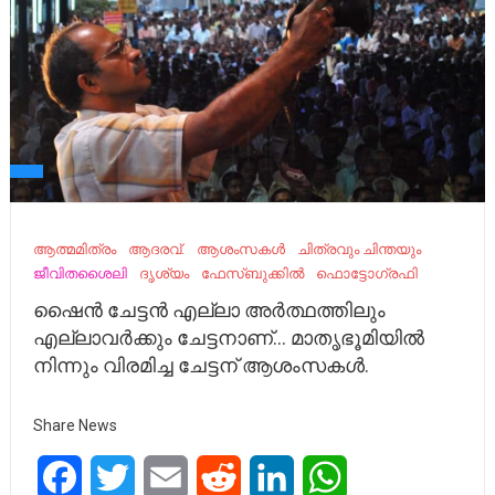
ആത്മമിത്രം
ആദരവ്.
ആശംസകൾ
ചിത്രവും ചിന്തയും
ജീവിതശൈലി
ദൃശ്യം
ഫേസ്ബുക്കിൽ
ഫൊട്ടോഗ്രഫി
ഷൈൻ ചേട്ടൻ എല്ലാ അർത്ഥത്തിലും
എല്ലാവർക്കും ചേട്ടനാണ്… മാതൃഭൂമിയിൽ
നിന്നും വിരമിച്ച ചേട്ടന് ആശംസകൾ.
Share News
Facebook
Twitter
Email
Reddit
LinkedIn
WhatsApp