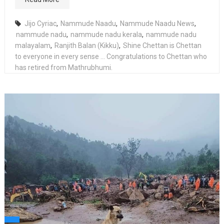
Jijo Cyriac
,
Nammude Naadu
,
Nammude Naadu News
,
nammude nadu
,
nammude nadu kerala
,
nammude nadu
malayalam
,
Ranjith Balan (Kikku)
,
Shine Chettan is Chettan
to everyone in every sense ... Congratulations to Chettan who
has retired from Mathrubhumi.