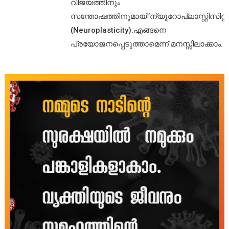
വിജയത്തിനും
സന്തോഷത്തിനുമായി’ന്യൂറോപ്ലാസ്റ്റിസിറ്റി’
(Neuroplasticity):എങ്ങനെ
പ്രയോജനപ്പെടുത്താമെന്ന് മനസ്സിലാക്കാം.