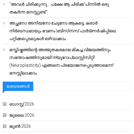
“അവൾ ചിരിക്കുന്നു… പക്ഷേ ആ ചിരിക്ക് പിന്നിൽ ഒരു
തകർന്ന മനസ്സുണ്ട്.”
അച്ഛനോ അനിയനോ ചേട്ടനോ ആകട്ടെ, കരാർ
നിർബന്ധമായും വേണം |ബിസിനസ് പാർട്ണർഷിപ്പിലെ
പറ്റിക്കപ്പെടലുകൾ ഒഴിവാക്കാം..
മസ്തിഷ്കത്തിന്റെ അത്ഭുതകരമായ മികച്ച വിജയത്തിനും
സന്തോഷത്തിനുമായി’ന്യൂറോപ്ലാസ്റ്റിസിറ്റി’
(Neuroplasticity):എങ്ങനെ പ്രയോജനപ്പെടുത്താമെന്ന്
മനസ്സിലാക്കാം.
ശേഖരങ്ങൾ
ഓഗസ്റ്റ്‌ 2026
ജൂലൈ 2026
ജൂൺ 2026