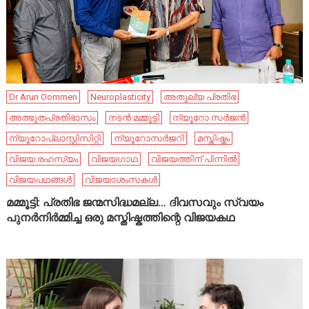
Dr Arun Oommen
Neuroplasticity
അതുല്യ പ്രതിഭ
അത്ഭുതപ്രതിഭാസം
നടൻ മമ്മൂട്ടി
ന്യൂറോ സർജൻ
ന്യൂറോപ്ലാസ്റ്റിസിറ്റി
ന്യൂറോസർജറി
മസ്തിഷ്കം
വിജയ രഹസ്യം
വിജയഗാഥ
വിജയത്തിന് പിന്നിൽ
വിജയപഥങ്ങൾ
വിജയാശംസകൾ
മമ്മൂട്ടി: പ്രതിഭ ജന്മസിദ്ധമല്ല… ദിവസവും സ്വയം
പുനർനിർമ്മിച്ച ഒരു മസ്തിഷ്കത്തിന്റെ വിജയകഥ