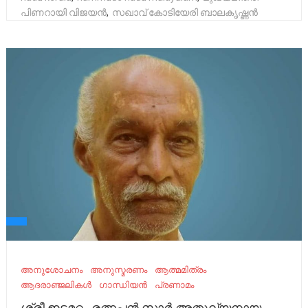
പിണറായി വിജയൻ
,
സഖാവ് കോടിയേരി ബാലകൃഷ്ണൻ
അനുശോചനം
അനുസ്മരണം
ആത്മമിത്രം
ആദരാഞ്ജലികൾ
ഗാന്ധിയൻ
പ്രണാമം
ശ്രീ ഇടമറ്റം രത്നപ്പൻ സാർ അതുല്യനായ