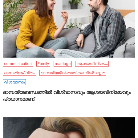
communication
Family
marriage
ആശയവിനിമയം
ദാമ്പത്യജീവിതം
ദാമ്പത്യജീവിതത്തിലെ വിശ്വസ്തത
വിശ്വാസം
ദാമ്പത്യബന്ധത്തിൽ വിശ്വാസവും ആശയവിനിമയവും
പ്രധാനമാണ്.