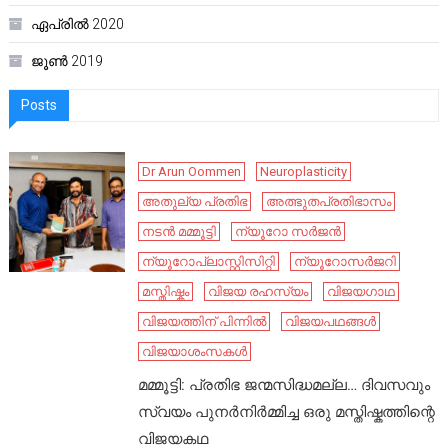
ഏപ്രിൽ 2020
ജൂൺ 2019
Posts
Dr Arun Oommen
Neuroplasticity
അതുല്യ പ്രതിഭ
അത്ഭുതപ്രതിഭാസം
നടൻ മമ്മൂട്ടി
ന്യൂറോ സർജൻ
ന്യൂറോപ്ലാസ്റ്റിസിറ്റി
ന്യൂറോസർജറി
മസ്തിഷ്കം
വിജയ രഹസ്യം
വിജയഗാഥ
വിജയത്തിന് പിന്നിൽ
വിജയപഥങ്ങൾ
വിജയാശംസകൾ
മമ്മൂട്ടി: പ്രതിഭ ജന്മസിദ്ധമല്ല… ദിവസവും
സ്വയം പുനർനിർമ്മിച്ച ഒരു മസ്തിഷ്കത്തിന്റെ
വിജയകഥ