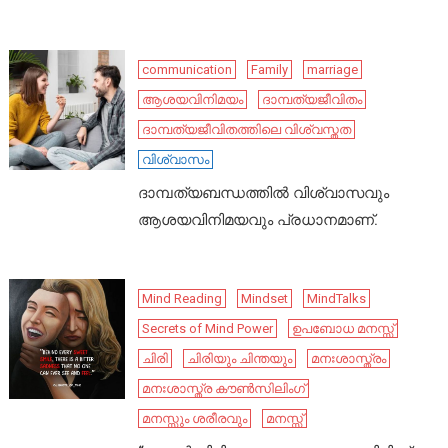
communication
Family
marriage
ആശയവിനിമയം
ദാമ്പത്യജീവിതം
ദാമ്പത്യജീവിതത്തിലെ വിശ്വസ്തത
വിശ്വാസം
ദാമ്പത്യബന്ധത്തിൽ വിശ്വാസവും
ആശയവിനിമയവും പ്രധാനമാണ്.
Mind Reading
Mindset
MindTalks
Secrets of Mind Power
ഉപബോധ മനസ്സ്
ചിരി
ചിരിയും ചിന്തയും
മനഃശാസ്ത്രം
മനഃശാസ്ത്ര കൗൺസിലിംഗ്
മനസ്സും ശരീരവും
മനസ്സ്