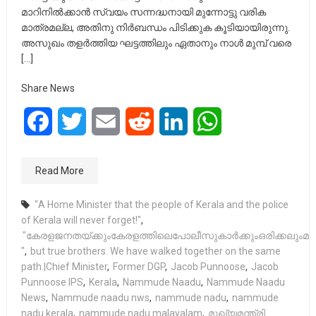
മാറിനിൽക്കാൻ സ്വയം സന്നദ്ധനായി മുന്നോട്ടു വരിക
മാത്രമല്ല, അതിനു നിർബന്ധം പിടിക്കുക കൂടിയായിരുന്നു.
അസുഖം തളർത്തിയ ഘട്ടത്തിലും ഏതാനും നാൾ മുമ്പ് വരെ
[…]
Share News
Facebook
Twitter
Email
Reddit
LinkedIn
WhatsApp
Read More
"A Home Minister that the people of Kerala and the police
of Kerala will never forget!"
,
"കേരളജനതയ്ക്കുംകേരളത്തിലെപോലീസുകാർക്കുംഒരിക്കലുംമറക
"
,
but true brothers. We have walked together on the same
path.|Chief Minister
,
Former DGP
,
Jacob Punnoose
,
Jacob
Punnoose IPS
,
Kerala
,
Nammude Naadu
,
Nammude Naadu
News
,
Nammude naadu nws
,
nammude nadu
,
nammude
nadu kerala
,
nammude nadu malayalam
,
മുഖ്യമന്ത്രി