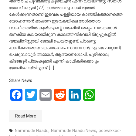
അന്തരിച്ച പൂവക്കോട്ട് കുര്യച്ചന്‍ എന്ന വയലിനിസ്റ്റ് സിറിള്‍
ജോസ് ചേട്ടന്‍ (77). ഓര്‍മ്മവെച്ച നാള്‍ മുതല്‍
കേള്‍ക്കുന്നതാണ് ഇടവക പള്ളിയായ കാഞ്ഞിരത്താനത്തെ
യോഹന്നാന്‍ മാംദാന ഇടവകയിലെ അള്‍ത്താര
സംഗീതത്തില്‍ കുര്യച്ചന്റെ വയലിന്‍ ശബ്ദം. നാടകങ്ങള്‍
ജനകീയ കലയായിരുന്ന കാലത്ത് നിരവധി ട്രൂപ്പുകളില്‍
വയലിനിസ്റ്റായി ജോലി ചെയ്തട്ടുണ്ട്. പ്രശസ്ത
കാഥികന്മാരായ കെടാമംഗലം സദാനന്ദന്‍, എ.ജെ പാറ്റാനി,
പെരുമ്പാവൂര്‍ അമ്മാള്‍, ആര്യാട് ഗോപി, പൂഴിക്കാല,
കിടങ്ങൂര്‍ പ്രേംകുമാര്‍ എന്നീ കാഥികര്‍ക്കൊപ്പം
ജോലിചെയ്തിട്ടുണ്ട്. […]
Share News
Facebook
Twitter
Email
Reddit
LinkedIn
WhatsApp
Read More
Nammude Naadu
,
Nammude Naadu News
,
poovakkod-