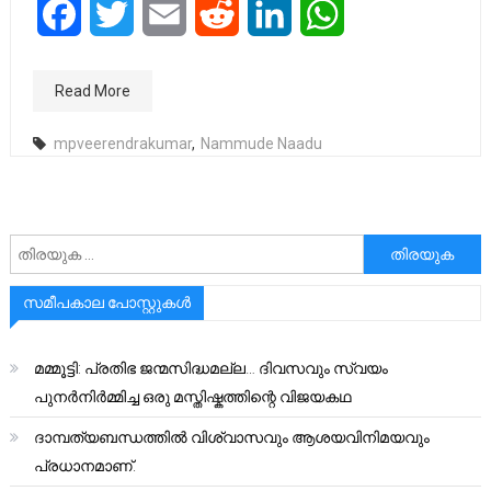
Facebook
Twitter
Email
Reddit
LinkedIn
WhatsApp
Read More
mpveerendrakumar
,
Nammude Naadu
അനേഷിക്കുക
സമീപകാല പോസ്റ്റുകൾ
മമ്മൂട്ടി: പ്രതിഭ ജന്മസിദ്ധമല്ല… ദിവസവും സ്വയം
പുനർനിർമ്മിച്ച ഒരു മസ്തിഷ്കത്തിന്റെ വിജയകഥ
ദാമ്പത്യബന്ധത്തിൽ വിശ്വാസവും ആശയവിനിമയവും
പ്രധാനമാണ്.