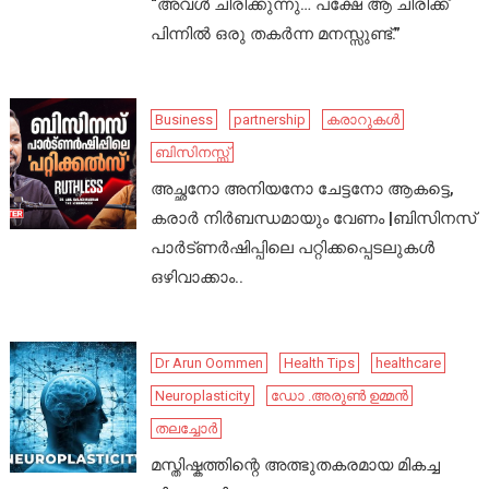
“അവൾ ചിരിക്കുന്നു… പക്ഷേ ആ ചിരിക്ക്
പിന്നിൽ ഒരു തകർന്ന മനസ്സുണ്ട്.”
Business
partnership
കരാറുകൾ
ബിസിനസ്സ്
അച്ഛനോ അനിയനോ ചേട്ടനോ ആകട്ടെ,
കരാർ നിർബന്ധമായും വേണം |ബിസിനസ്
പാർട്ണർഷിപ്പിലെ പറ്റിക്കപ്പെടലുകൾ
ഒഴിവാക്കാം..
Dr Arun Oommen
Health Tips
healthcare
Neuroplasticity
ഡോ .അരുൺ ഉമ്മൻ
തലച്ചോർ
മസ്തിഷ്കത്തിന്റെ അത്ഭുതകരമായ മികച്ച