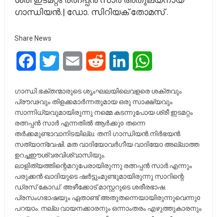
ഗാന്ധിയൻ.| ഡോ. സിറിയക് തോമസ് .
Share News
Facebook
Twitter
Email
Reddit
LinkedIn
WhatsApp
ഗാന്ധി ഭക്തന്മാരുടെ ശൃംഘലയിലെവളരെ ശക്തവും
പ്രൗഢവും തിളക്കമാർന്നതുമായ ഒരു സാക്ഷ്യവും
സാന്നിധ്യവുമായിരുന്നു നമ്മെ കടന്നുപോയ ശ്രീ ഇടമറ്റം
രത്നപ്പൻ സാർ എന്നതിൽ ആർക്കുo തന്നെ
തർക്കമുണ്ടാവാനിടയില്ല. തനി ഗാന്ധിയൻ.നിർഭയൻ.
സത്യാന്വേഷി. മത വാദിയോവർഗീയ വാദിയോ അല്ലാത്ത
ഉറച്ചഈശ്വരവിശ്വാസിയും.
ലാളിത്യത്തിന്റെമറുപേരായിരുന്നു രത്നപ്പൻ സാർ.എന്നും
പരുക്കൻ ഖാദിയുടെ ഷർട്ടുംമുണ്ടുമായിരുന്നു സാറിന്റെ
ഡ്രസ് കോഡ്. അഴീക്കോട് മാസ്റ്ററുടെ ശരീരഭാഷ.
പ്രസംഗഭാഷയും ഏതാണ്ട് അതുതന്നെയായിരുന്നുവെന്നുo
പറയാം. നല്ല വായനക്കാരനും ഒന്നാംതരം എഴുത്തുകാരനും