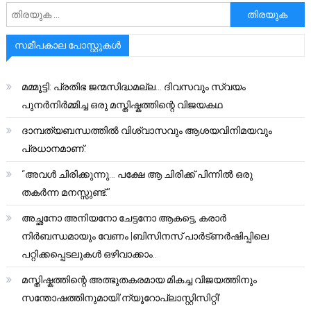
അനേഷിക്കുക
സമീപകാല പോസ്റ്റുകൾ
മമ്മൂട്ടി: പ്രതിഭ ജന്മസിദ്ധമല്ല… ദിവസവും സ്വയം
പുനർനിർമ്മിച്ച ഒരു മസ്തിഷ്കത്തിന്റെ വിജയകഥ
ദാമ്പത്യബന്ധത്തിൽ വിശ്വാസവും ആശയവിനിമയവും
പ്രധാനമാണ്.
“അവൾ ചിരിക്കുന്നു… പക്ഷേ ആ ചിരിക്ക് പിന്നിൽ ഒരു
തകർന്ന മനസ്സുണ്ട്.”
അച്ഛനോ അനിയനോ ചേട്ടനോ ആകട്ടെ, കരാർ
നിർബന്ധമായും വേണം |ബിസിനസ് പാർട്ണർഷിപ്പിലെ
പറ്റിക്കപ്പെടലുകൾ ഒഴിവാക്കാം..
മസ്തിഷ്കത്തിന്റെ അത്ഭുതകരമായ മികച്ച വിജയത്തിനും
സന്തോഷത്തിനുമായി’ന്യൂറോപ്ലാസ്റ്റിസിറ്റി’