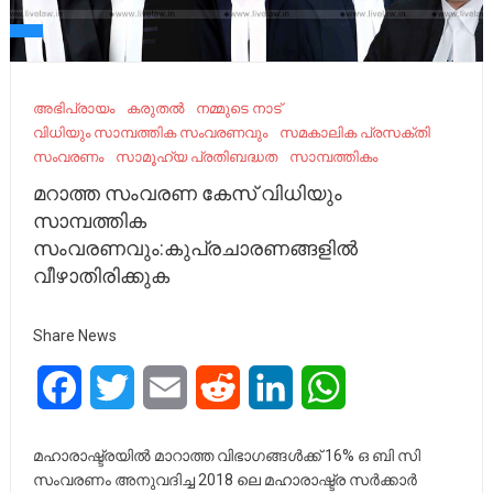
അഭിപ്രായം
കരുതൽ
നമ്മുടെ നാട്‌
വിധിയും സാമ്പത്തിക സംവരണവും
സമകാലിക പ്രസക്തി
സംവരണം
സാമൂഹ്യ പ്രതിബദ്ധത
സാമ്പത്തികം
മറാത്ത സംവരണ കേസ് വിധിയും
സാമ്പത്തിക
സംവരണവും:കുപ്രചാരണങ്ങളിൽ
വീഴാതിരിക്കുക
Share News
Facebook
Twitter
Email
Reddit
LinkedIn
WhatsApp
മഹാരാഷ്ട്രയിൽ മാറാത്ത വിഭാഗങ്ങൾക്ക് 16% ഒ ബി സി
സംവരണം അനുവദിച്ച 2018 ലെ മഹാരാഷ്ട്ര സർക്കാർ