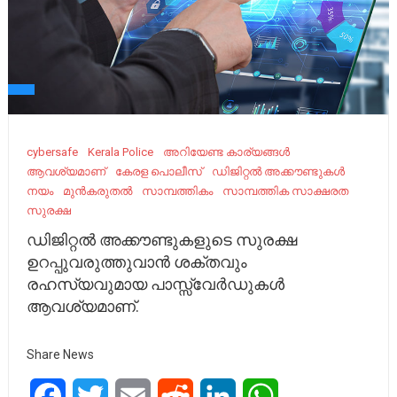
cybersafe
Kerala Police
അറിയേണ്ട കാര്യങ്ങൾ
ആവശ്യമാണ്
കേരള പൊലീസ്‌
ഡിജിറ്റൽ അക്കൗണ്ടുകൾ
നയം
മുൻകരുതൽ
സാമ്പത്തികം
സാമ്പത്തിക സാക്ഷരത
സുരക്ഷ
ഡിജിറ്റൽ അക്കൗണ്ടുകളുടെ സുരക്ഷ
ഉറപ്പുവരുത്തുവാൻ ശക്തവും
രഹസ്യവുമായ പാസ്സ്‌വേർഡുകൾ
ആവശ്യമാണ്.
Share News
Facebook
Twitter
Email
Reddit
LinkedIn
WhatsApp