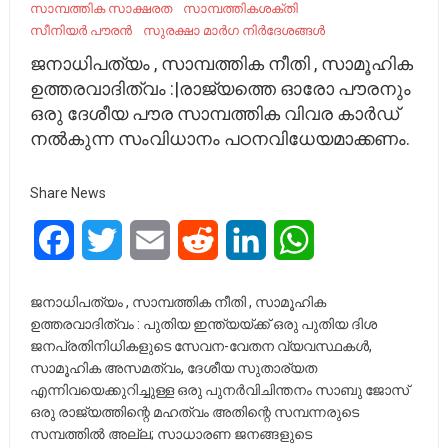
സാമ്പത്തിക സാക്ഷരത
സാമ്പത്തികശക്തി
സീനിയർ പൗരൻ
സുരക്ഷാ മാർഗ നിർദേശങ്ങൾ
ജനാധിപത്യം , സാമ്പത്തിക നീതി , സാമൂഹിക
ഉത്തരവാദിത്വം :|രാജ്യത്തെ ഓരോ പൗരനും
ഒരു ദേശീയ പൗര സാമ്പത്തിക വിവര കാർഡ്
നൽകുന്ന സംവിധാനം പഠനവിധേയമാക്കണം.
Share News
Facebook
Twitter
Email
Reddit
LinkedIn
WhatsApp
ജനാധിപത്യം , സാമ്പത്തിക നീതി , സാമൂഹിക
ഉത്തരവാദിത്വം : പുതിയ ഇന്ത്യയ്ക്ക് ഒരു പുതിയ ദിശ
ജനപ്രതിനിധികളുടെ സേവന-വേതന വ്യവസ്ഥകൾ,
സാമൂഹിക അസമത്വം, ദേശീയ സുതാര്യത
എന്നിവയെക്കുറിച്ചുള്ള ഒരു പുനർവിചിന്തനം സാബു ജോസ്
ഒരു രാജ്യത്തിന്റെ മഹത്വം അതിന്റെ സമ്പന്നരുടെ
സമ്പത്തിൽ അല്ല; സാധാരണ ജനങ്ങളുടെ