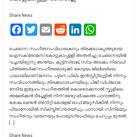
Share News
Facebook
Twitter
Email
Reddit
LinkedIn
WhatsApp
ചെന്നൈ: സംഗീതസംവിധായകനും തിരക്കഥാകൃത്തുമായ
ഐസക് തോമസ് കൊട്ടുകാപ്പള്ളി അന്തരിച്ചു. ചെന്നൈയില്‍
വച്ചായിരുന്നു അന്ത്യം. കുട്ടിസ്രാങ്ക്, സ്വം അടക്കം നിരവധി
ചിത്രങ്ങള്‍ക്ക് സംഗീതമൊരുക്കി. കോട്ടയം ജില്ലയിലെ
പാലായിലാണ് ജനനം. പൂനെ ഫിലിം ഇൻസ്റ്റിറ്റ്യൂട്ടിൽ നിന്നും
സംവിധാനത്തിലും തിരക്കഥാരചനയിലും പിജി ഡിപ്ലോമ
നേടിയ ഇദ്ദേഹം സംഗീതത്തിൽ കൊടൈക്കനാല്‍ സ്കൂളിലെ
അമേരിക്കന്‍ ടീച്ചേഴ്സില്‍ നിന്ന് രണ്ടുവര്‍ഷത്തെ പഠനത്തിനു
ശേഷം ലണ്ടൻ ട്രിനിറ്റി കോളേജ് ഓഫ് മ്യൂസിക്കിൽ നിന്നും
പിയാനോയില്‍ സിക്സ്ത്ത് ഗ്രെയ്ഡും പാസായി. സിനിമയും
സംഗീതവും വായനയും ഫോട്ടോഗ്രാഫിയും ചെറുപ്പം മുതൽ
[…]
Share News