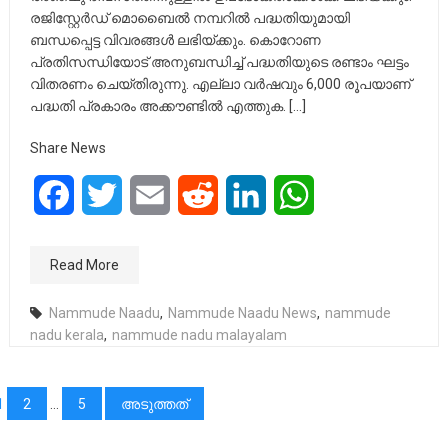
രജിസ്റ്റേ‍ര്‍ഡ് മൊബൈൽ നമ്പറിൽ പദ്ധതിയുമായി
ബന്ധപ്പെട്ട വിവരങ്ങൾ ലഭിയ്ക്കും. കൊറോണ
പ്രതിസന്ധിയോട് അനുബന്ധിച്ച് പദ്ധതിയുടെ രണ്ടാം ഘട്ടം
വിതരണം ചെയ്തിരുന്നു. എല്ലാ വർഷവും 6,000 രൂപയാണ്
പദ്ധതി പ്രകാരം അക്കൗണ്ടിൽ എത്തുക. […]
Share News
Facebook
Twitter
Email
Reddit
LinkedIn
WhatsApp
Read More
Nammude Naadu
,
Nammude Naadu News
,
nammude
nadu kerala
,
nammude nadu malayalam
പോസ്റ്റുക്കളിലൂടെ
1
2
…
5
അടുത്തത്