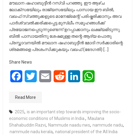
മൗലാന ഷഹാബുദ്ദീൻ റസ്വി പറഞ്ഞു. ഈ ആഴ്ച
ലോക്സഭയിലും രാജ്യസഭയിലും പാസായ ഈ ബിൽ,
വഖഫ് സ്വത്തുക്കളുടെ മാനേജ്മെന്റ് പരിഷ്കരിക്കാനും അവ
പാർശ്വവൽക്കരിക്കപ്പെട്ട മുസ്ലീം സമൂഹങ്ങൾക്ക്
പ്രയോജനപ്പെടുന്നുണ്ടെന്ന് ഉറപ്പാക്കാനും ലക്ഷ്യമിടുന്നു.
ബിൽ പാസായതിനു ശേഷമുള്ള തന്റെ ആദ്യ പൊതു
പ്രസ്താവനയിൽ മൗലാന ഷഹാബുദ്ദീൻ മോദി സർക്കാരിന്റെ
ശ്രമങ്ങളെ പ്രശംസിക്കുകയും വഖഫ് (ഭേദഗതി) […]
Share News
Facebook
Twitter
Email
Reddit
LinkedIn
WhatsApp
Read More
2025
,
is an important step towards improving the socio-
economic conditions of Muslims in India.
,
Maulana
Shahabuddin Razvi
,
Nammude naadu nws
,
nammude nadu
,
nammude nadu kerala
,
national president of the All India