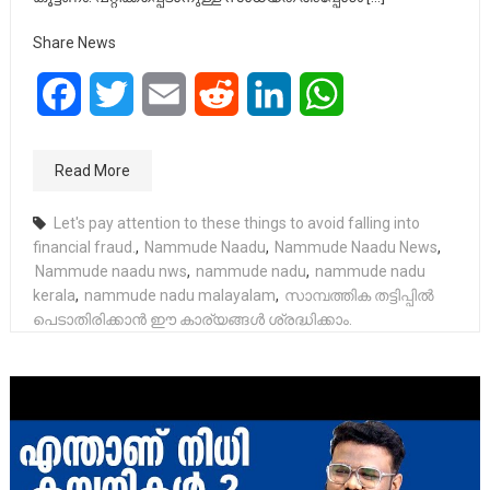
Share News
Facebook
Twitter
Email
Reddit
LinkedIn
WhatsApp
Read More
Let's pay attention to these things to avoid falling into
financial fraud.
,
Nammude Naadu
,
Nammude Naadu News
,
Nammude naadu nws
,
nammude nadu
,
nammude nadu
kerala
,
nammude nadu malayalam
,
സാമ്പത്തിക തട്ടിപ്പിൽ
പെടാതിരിക്കാൻ ഈ കാര്യങ്ങൾ ശ്രദ്ധിക്കാം.