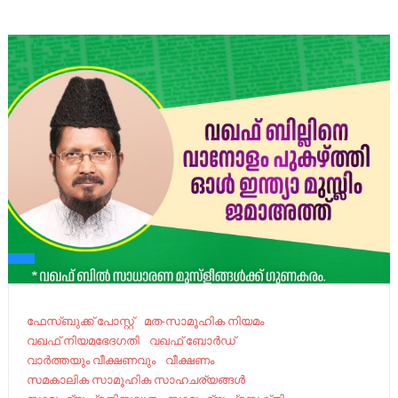
ഫേ​സ്ബു​ക്ക് പോ​സ്റ്റ്
മത-സാമൂഹിക നിയമം
വഖഫ് നിയമഭേദഗതി
വഖഫ് ബോർഡ്
വാർത്തയും വീക്ഷണവും
വീക്ഷണം
സമകാലിക സാമൂഹിക സാഹചര്യങ്ങൾ