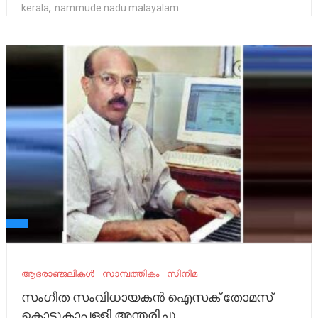
kerala
,
nammude nadu malayalam
ആദരാഞ്ജലികൾ
സാമ്പത്തികം
സിനിമ
സംഗീത സംവിധായകന്‍ ഐസക് തോമസ്
കൊട്ടുകാപ്പള്ളി അന്തരിച്ചു