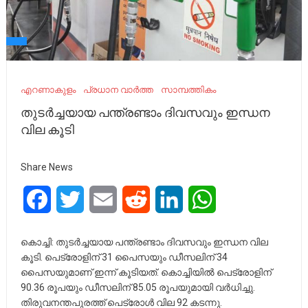
എറണാകുളം
പ്രധാന വാർത്ത
സാമ്പത്തികം
തുടര്‍ച്ചയായ പന്ത്രണ്ടാം ദിവസവും ഇന്ധന
വില കൂടി
Share News
Facebook
Twitter
Email
Reddit
LinkedIn
WhatsApp
കൊച്ചി: തുടര്‍ച്ചയായ പന്ത്രണ്ടാം ദിവസവും ഇന്ധന വില
കൂടി. പെട്രോളിന് 31 പൈസയും ഡീസലിന് 34
പൈസയുമാണ് ഇന്ന് കൂടിയത്. കൊച്ചിയില്‍ പെട്രോളിന്
90.36 രൂപയും ഡീസലിന് 85.05 രൂപയുമായി വര്‍ധിച്ചു.
തിരുവനന്തപുരത്ത് പെട്രോള്‍ വില 92 കടന്നു.