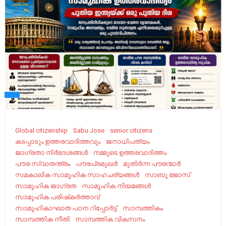
Global citizenship
Sabu Jose
senior citizens
കടപ്പാടും ഉത്തരവാദിത്തവും
ജനാധിപത്യം
ജാഗ്രതാ നിർദേശങ്ങൾ
നമ്മുടെ ഉത്തരവാദിത്തം
പൗര സ്വാതന്ത്രം
പൗരപ്രമുഖർ
മുതിർന്ന പൗരന്മാർ
സമകാലിക സാമൂഹിക സാഹചര്യങ്ങൾ
സാബു ജോസ്
സാമൂഹിക ജാഗ്രത
സാമൂഹിക നിയമങ്ങൾ
സാമൂഹിക പരിഷ്‌കര്‍ത്താവ്
സാമൂഹികാഘാത പഠന റിപ്പോർട്ട്
സാമ്പത്തികം
സാമ്പത്തിക നീതി
സാമ്പത്തിക വികസനം