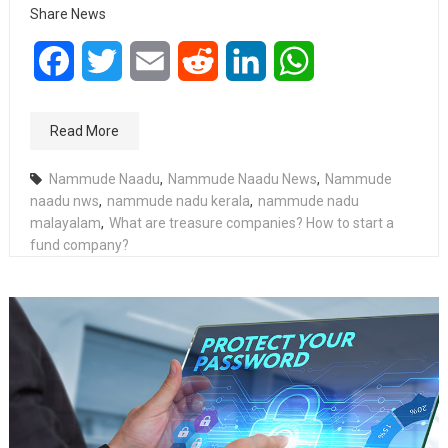
Share News
Facebook
Twitter
Email
Reddit
LinkedIn
WhatsApp
Read More
Nammude Naadu
,
Nammude Naadu News
,
Nammude
naadu nws
,
nammude nadu kerala
,
nammude nadu
malayalam
,
What are treasure companies? How to start a
fund company?