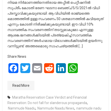
നിയമ നിർമാണത്തിനെതിരായ അപ്പീൽ പെറ്റീഷനിൽ
സുപ്രീം കോടതി ഭരണ ഘടനാ ബെഞ്ച് 5/5/2021ൽ വിധി
പ്രസ്താവിക്കുകയുണ്ടായി. ആ വിധിയിൽ രാജ്യത്തെ
മൊത്തത്തിൽ ഉള്ള സംവരണം 50 ശതമാനത്തിൽ കവിയരുത്
എന്നും കോടതി നിരീക്ഷിക്കുകയുണ്ടായി. ഈ വിധി 10%
സാമ്പത്തിക സംവരണത്തിന് തടസ്സമാകുമോ എന്നുള്ള
ആശങ്ക ജനങ്ങൾക്കിടയിൽ പ്രത്യേകിച്ച് സാമ്പത്തിക
സംവരണത്തിന് അർഹമായ വിഭാഗങ്ങൾക്കിടയിൽ ഉയർന്നു
വന്നിട്ടുണ്ട്. അത്തരമൊരു സാഹചര്യത്തിൽ […]
Share News
Facebook
Twitter
Email
Reddit
LinkedIn
WhatsApp
Read More
Maratha Reservation Case Verdict and Financial
Reservation: Do not fall for slanderous propaganda
,
Nammude Naadu
,
Nammude Naadu News
,
nammude nadu