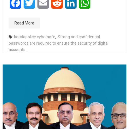
Facebook
Twitter
Email
Reddit
LinkedIn
WhatsApp
Read More
keralapolice cybersafe
,
Strong and confidential
passwords are required to ensure the security of digital
accounts.