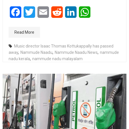
Facebook
Twitter
Email
Reddit
LinkedIn
WhatsApp
Read More
Music director Isaac Thomas Kottukappally has passed
away
,
Nammude Naadu
,
Nammude Naadu News
,
nammude
nadu kerala
,
nammude nadu malayalam