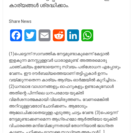
കാര്യങ്ങൾ ശ്രദ്ധിക്കാം.
Share News
Facebook
Twitter
Email
Reddit
LinkedIn
WhatsApp
(1)പെട്ടെന്ന് സാമ്പത്തിക നേട്ടമുണ്ടാകുമെന്ന് കേട്ടാൽ
ഇളകുന്ന മനസ്സുള്ളവർ ധാരാളമുണ്ട്. അത്തരമൊരു
ചാഞ്ചല്യം ഉണ്ടോയെന്നു സ്വയം പരിശോധന എപ്പോഴും
വേണം. ഈ ദൗർബല്യത്തെയാണ് തട്ടിപ്പുകാർ ഉന്നം
വയ്ക്കുന്നതെന്ന കാര്യം ആദ്യം ഓർമ്മയിൽ കുറിച്ചിടാം .
(2)ധനലാഭ വാഗ്ദാനങ്ങളും ഓഫറുകളും ഉണ്ടാകുമ്പോൾ
അതിന്റെ പിന്നിലെ ധനപരമായ യുക്തി
വിമർശനാത്മകമായി വിലയിരുത്തണം. വേണമെങ്കിൽ
അറിവുള്ളവരോട് ചോദിക്കണം .ആരോടും
ആലോചിക്കാതെയുള്ള എടുത്തു ചാട്ടം വേണ്ട. (3)പെട്ടെന്ന്
നേട്ടമുണ്ടാക്കണമെന്ന ആഗ്രഹമോ ആർത്തിയോ യുക്തി
വിചാരത്തെ മന്ദിഭവിക്കുന്നതായി തോന്നിയാൽ ജാഗ്രത
കൂട്ടണം. പറ്റിക്കപ്പെടാനുള്ള സാധ്യത അപ്പോൾ […]