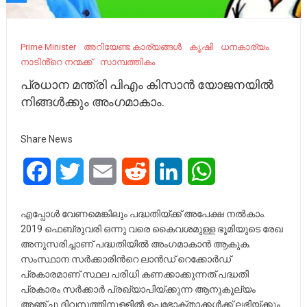
Prime Minister
അറിയേണ്ട കാര്യങ്ങൾ
കൃഷി
ധനകാര്യം
നാടിൻ്റെ നന്മക്ക്
സാമ്പത്തികം
പ്രധാന മന്ത്രി പിഎം കിസാൻ യോജനയിൽ
നിങ്ങൾക്കും അംഗമാകാം.
Share News
Facebook
Twitter
Email
Reddit
LinkedIn
WhatsApp
എപ്പോൾ വേണമെങ്കിലും പദ്ധതിയ്ക്ക് അപേക്ഷ നൽകാം.
2019 ഫെബ്രുവരി ഒന്നു വരെ കൈവശമുള്ള ഭൂമിയുടെ രേഖ
അനുസരിച്ചാണ് പദ്ധതിയിൽ അംഗമാകാൻ ആകുക.
സംസ്ഥാന സ‍ര്‍ക്കാരിൻറെ ലാൻഡ് റെക്കോ‍ര്‍ഡ്
പ്രകാരമാണ് സ്ഥല പരിധി കണക്കാക്കുന്നത്.പദ്ധതി
പ്രകാരം സ‍ര്‍ക്കാര്‍ പ്രഖ്യാപിയ്ക്കുന്ന ആനുകൂല്യം
അഞ്ചു ദിവസത്തിനുള്ളിൽ ഉപഭോക്താക്കൾക്ക് ലഭിയ്ക്കും.