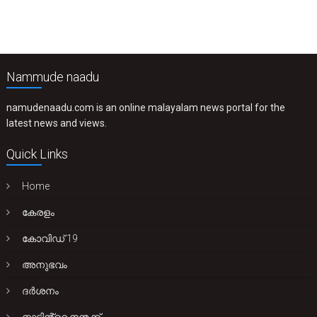
Nammude naadu
namudenaadu.com is an online malayalam news portal for the
latest news and views.
Quick Links
Home
കേരളം
കോവിഡ് 19
അനുഭവം
ദർശനം