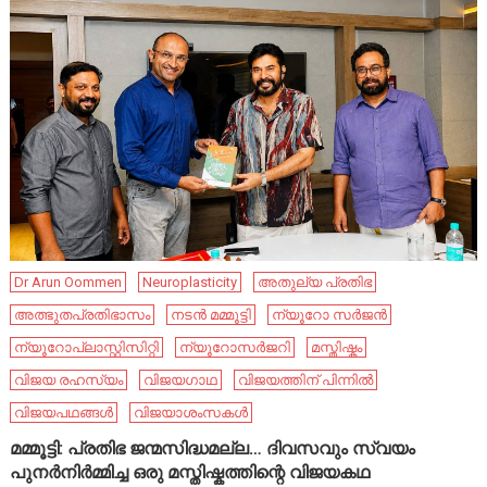
Dr Arun Oommen
Neuroplasticity
അതുല്യ പ്രതിഭ
അത്ഭുതപ്രതിഭാസം
നടൻ മമ്മൂട്ടി
ന്യൂറോ സർജൻ
ന്യൂറോപ്ലാസ്റ്റിസിറ്റി
ന്യൂറോസർജറി
മസ്തിഷ്കം
വിജയ രഹസ്യം
വിജയഗാഥ
വിജയത്തിന് പിന്നിൽ
വിജയപഥങ്ങൾ
വിജയാശംസകൾ
മമ്മൂട്ടി: പ്രതിഭ ജന്മസിദ്ധമല്ല… ദിവസവും സ്വയം
പുനർനിർമ്മിച്ച ഒരു മസ്തിഷ്കത്തിന്റെ വിജയകഥ