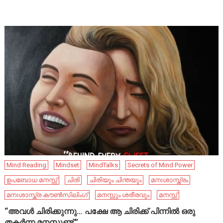
Mind Reading
Mindset
MindTalks
Secrets of Mind Power
ഉപബോധ മനസ്സ്
ചിരി
ചിരിയും ചിന്തയും
മനഃശാസ്ത്രം
മനഃശാസ്ത്ര കൗൺസിലിംഗ്
മനസ്സും ശരീരവും
മനസ്സ്
“അവൾ ചിരിക്കുന്നു… പക്ഷേ ആ ചിരിക്ക് പിന്നിൽ ഒരു
തകർന്ന മനസ്സുണ്ട്.”