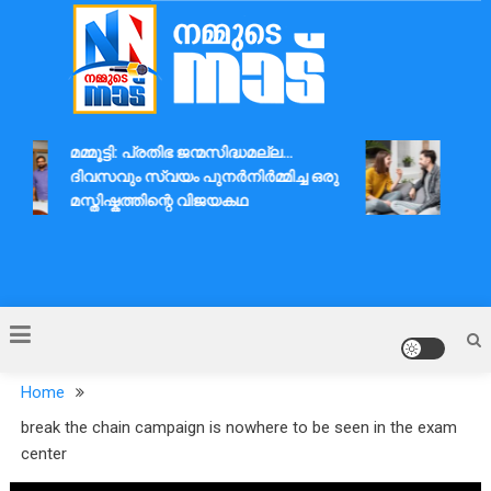
Skip
to
content
Nammude Naadu
മമ്മൂട്ടി: പ്രതിഭ ജന്മസിദ്ധമല്ല…
ദാമ്
ദിവസവും സ്വയം പുനർനിർമ്മിച്ച ഒരു
ആശയവ
മസ്തിഷ്കത്തിന്റെ വിജയകഥ
Home
break the chain campaign is nowhere to be seen in the exam
center