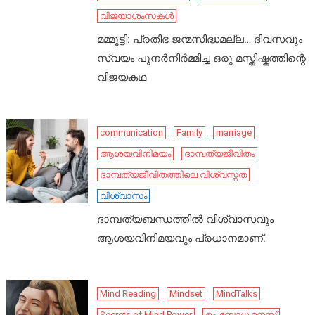
വിജയാശംസകൾ
മമ്മൂട്ടി: പ്രതിഭ ജന്മസിദ്ധമല്ല… ദിവസവും
സ്വയം പുനർനിർമ്മിച്ച ഒരു മസ്തിഷ്കത്തിന്റെ
വിജയകഥ
communication
Family
marriage
ആശയവിനിമയം
ദാമ്പത്യജീവിതം
ദാമ്പത്യജീവിതത്തിലെ വിശ്വസ്തത
വിശ്വാസം
ദാമ്പത്യബന്ധത്തിൽ വിശ്വാസവും
ആശയവിനിമയവും പ്രധാനമാണ്.
Mind Reading
Mindset
MindTalks
Secrets of Mind Power
ഉപബോധ മനസ്സ്