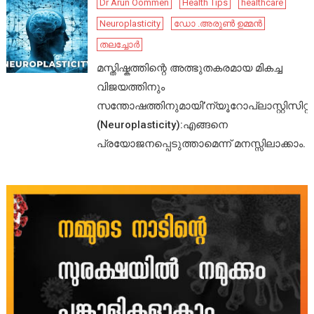
Dr Arun Oommen
Health Tips
healthcare
Neuroplasticity
ഡോ .അരുൺ ഉമ്മൻ
തലച്ചോർ
മസ്തിഷ്കത്തിന്റെ അത്ഭുതകരമായ മികച്ച
വിജയത്തിനും
സന്തോഷത്തിനുമായി’ന്യൂറോപ്ലാസ്റ്റിസിറ്റി’
(Neuroplasticity):എങ്ങനെ
പ്രയോജനപ്പെടുത്താമെന്ന് മനസ്സിലാക്കാം.