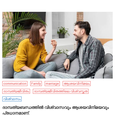
communication
Family
marriage
ആശയവിനിമയം
ദാമ്പത്യജീവിതം
ദാമ്പത്യജീവിതത്തിലെ വിശ്വസ്തത
വിശ്വാസം
ദാമ്പത്യബന്ധത്തിൽ വിശ്വാസവും ആശയവിനിമയവും
പ്രധാനമാണ്.