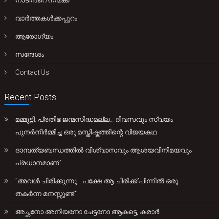
നാടിൻ്റെ നന്മക്ക്
വാർത്തകൾക്കപ്പുറം
ആരോഗ്യം
സന്ദേശം
Contact Us
Recent Posts
മമ്മൂട്ടി: പ്രതിഭ ജന്മസിദ്ധമല്ല… ദിവസവും സ്വയം
പുനർനിർമ്മിച്ച ഒരു മസ്തിഷ്കത്തിന്റെ വിജയകഥ
ദാമ്പത്യബന്ധത്തിൽ വിശ്വാസവും ആശയവിനിമയവും
പ്രധാനമാണ്.
“അവൾ ചിരിക്കുന്നു… പക്ഷേ ആ ചിരിക്ക് പിന്നിൽ ഒരു
തകർന്ന മനസ്സുണ്ട്.”
അച്ഛനോ അനിയനോ ചേട്ടനോ ആകട്ടെ, കരാർ