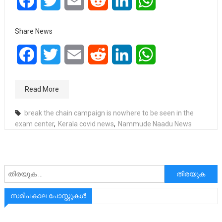
Facebook
Twitter
Email
Reddit
LinkedIn
WhatsApp
Share News
Facebook
Twitter
Email
Reddit
LinkedIn
WhatsApp
Read More
break the chain campaign is nowhere to be seen in the
exam center
,
Kerala covid news
,
Nammude Naadu News
അനേഷിക്കുക
സമീപകാല പോസ്റ്റുകൾ