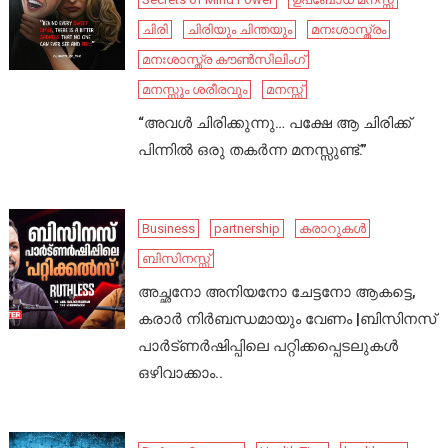
ചിരി
ചിരിയും ചിന്തയും
മനഃശാസ്ത്രം
മനഃശാസ്ത്ര കൗൺസിലിംഗ്
മനസ്സും ശരീരവും
മനസ്സ്
“അവൾ ചിരിക്കുന്നു… പക്ഷേ ആ ചിരിക്ക്
പിന്നിൽ ഒരു തകർന്ന മനസ്സുണ്ട്.”
Business
partnership
കരാറുകൾ
ബിസിനസ്സ്
അച്ഛനോ അനിയനോ ചേട്ടനോ ആകട്ടെ,
കരാർ നിർബന്ധമായും വേണം |ബിസിനസ്
പാർട്ണർഷിപ്പിലെ പറ്റിക്കപ്പെടലുകൾ
ഒഴിവാക്കാം..