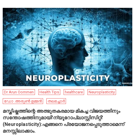
Dr Arun Oommen
Health Tips
healthcare
Neuroplasticity
ഡോ .അരുൺ ഉമ്മൻ
തലച്ചോർ
മസ്തിഷ്കത്തിന്റെ അത്ഭുതകരമായ മികച്ച വിജയത്തിനും
സന്തോഷത്തിനുമായി’ന്യൂറോപ്ലാസ്റ്റിസിറ്റി’
(Neuroplasticity):എങ്ങനെ പ്രയോജനപ്പെടുത്താമെന്ന്
മനസ്സിലാക്കാം.