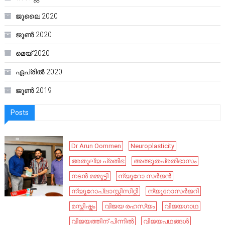
ജൂലൈ 2020
ജൂൺ 2020
മെയ്‌ 2020
ഏപ്രിൽ 2020
ജൂൺ 2019
Posts
Dr Arun Oommen
Neuroplasticity
അതുല്യ പ്രതിഭ
അത്ഭുതപ്രതിഭാസം
നടൻ മമ്മൂട്ടി
ന്യൂറോ സർജൻ
ന്യൂറോപ്ലാസ്റ്റിസിറ്റി
ന്യൂറോസർജറി
മസ്തിഷ്കം
വിജയ രഹസ്യം
വിജയഗാഥ
വിജയത്തിന് പിന്നിൽ
വിജയപഥങ്ങൾ