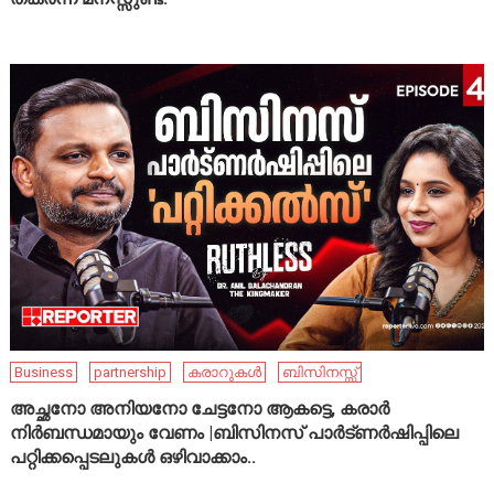
Business
partnership
കരാറുകൾ
ബിസിനസ്സ്
അച്ഛനോ അനിയനോ ചേട്ടനോ ആകട്ടെ, കരാർ
നിർബന്ധമായും വേണം |ബിസിനസ് പാർട്ണർഷിപ്പിലെ
പറ്റിക്കപ്പെടലുകൾ ഒഴിവാക്കാം..