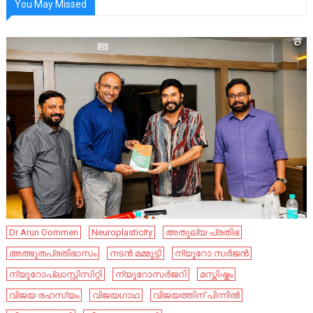
You May Missed
Dr Arun Oommen
Neuroplasticity
അതുല്യ പ്രതിഭ
അത്ഭുതപ്രതിഭാസം
നടൻ മമ്മൂട്ടി
ന്യൂറോ സർജൻ
ന്യൂറോപ്ലാസ്റ്റിസിറ്റി
ന്യൂറോസർജറി
മസ്തിഷ്കം
വിജയ രഹസ്യം
വിജയഗാഥ
വിജയത്തിന് പിന്നിൽ