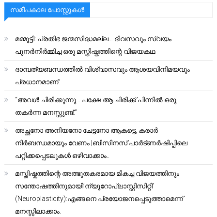
സമീപകാല പോസ്റ്റുകൾ
മമ്മൂട്ടി: പ്രതിഭ ജന്മസിദ്ധമല്ല… ദിവസവും സ്വയം
പുനർനിർമ്മിച്ച ഒരു മസ്തിഷ്കത്തിന്റെ വിജയകഥ
ദാമ്പത്യബന്ധത്തിൽ വിശ്വാസവും ആശയവിനിമയവും
പ്രധാനമാണ്.
“അവൾ ചിരിക്കുന്നു… പക്ഷേ ആ ചിരിക്ക് പിന്നിൽ ഒരു
തകർന്ന മനസ്സുണ്ട്.”
അച്ഛനോ അനിയനോ ചേട്ടനോ ആകട്ടെ, കരാർ
നിർബന്ധമായും വേണം |ബിസിനസ് പാർട്ണർഷിപ്പിലെ
പറ്റിക്കപ്പെടലുകൾ ഒഴിവാക്കാം..
മസ്തിഷ്കത്തിന്റെ അത്ഭുതകരമായ മികച്ച വിജയത്തിനും
സന്തോഷത്തിനുമായി’ന്യൂറോപ്ലാസ്റ്റിസിറ്റി’
(Neuroplasticity):എങ്ങനെ പ്രയോജനപ്പെടുത്താമെന്ന്
മനസ്സിലാക്കാം.