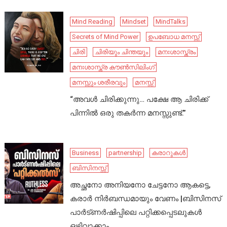
Mind Reading
Mindset
MindTalks
Secrets of Mind Power
ഉപബോധ മനസ്സ്
ചിരി
ചിരിയും ചിന്തയും
മനഃശാസ്ത്രം
മനഃശാസ്ത്ര കൗൺസിലിംഗ്
മനസ്സും ശരീരവും
മനസ്സ്
“അവൾ ചിരിക്കുന്നു… പക്ഷേ ആ ചിരിക്ക്
പിന്നിൽ ഒരു തകർന്ന മനസ്സുണ്ട്.”
Business
partnership
കരാറുകൾ
ബിസിനസ്സ്
അച്ഛനോ അനിയനോ ചേട്ടനോ ആകട്ടെ,
കരാർ നിർബന്ധമായും വേണം |ബിസിനസ്
പാർട്ണർഷിപ്പിലെ പറ്റിക്കപ്പെടലുകൾ
ഒഴിവാക്കാം..