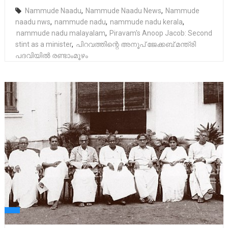
Nammude Naadu
,
Nammude Naadu News
,
Nammude
naadu nws
,
nammude nadu
,
nammude nadu kerala
,
nammude nadu malayalam
,
Piravam's Anoop Jacob: Second
stint as a minister
,
പിറവത്തിന്റെ അനൂപ് ജേക്കബ്:മന്ത്രി
പദവിയിൽ രണ്ടാംമൂഴം