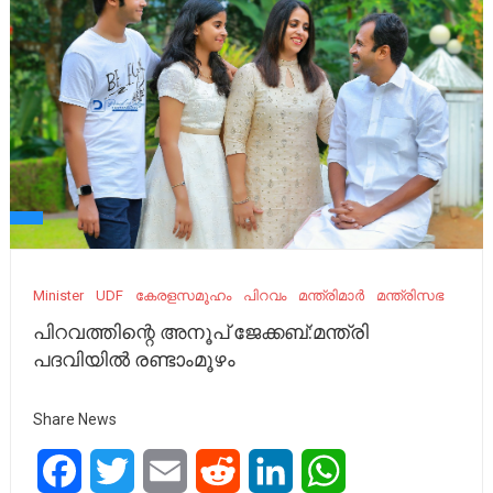
Minister
UDF
കേരളസമൂഹം
പിറവം
മന്ത്രിമാർ
മന്ത്രിസഭ
പിറവത്തിന്റെ അനൂപ് ജേക്കബ്:മന്ത്രി
പദവിയിൽ രണ്ടാംമൂഴം
Share News
Facebook
Twitter
Email
Reddit
LinkedIn
WhatsApp