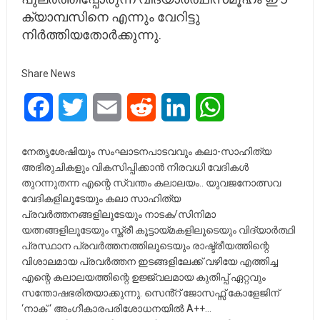
ക്യാമ്പസിനെ എന്നും വേറിട്ടു
നിർത്തിയതോർക്കുന്നു.
Share News
Facebook
Twitter
Email
Reddit
LinkedIn
WhatsApp
നേതൃശേഷിയും സംഘാടനപാടവവും കലാ-സാഹിത്യ
അഭിരുചികളും വികസിപ്പിക്കാൻ നിരവധി വേദികൾ
തുറന്നുതന്ന എന്റെ സ്വന്തം കലാലയം.. യുവജനോത്സവ
വേദികളിലൂടേയും കലാ സാഹിത്യ
പ്രവർത്തനങ്ങളിലൂടേയും നാടക/സിനിമാ
യത്നങ്ങളിലൂടേയും സ്ത്രീ കൂട്ടായ്മകളിലൂടെയും വിദ്യാർത്ഥി
പ്രസ്ഥാന പ്രവർത്തനത്തിലൂടെയും രാഷ്ട്രീയത്തിന്റെ
വിശാലമായ പ്രവർത്തന ഇടങ്ങളിലേക്ക് വഴിയേ എത്തിച്ച
എന്റെ കലാലയത്തിന്റെ ഉജ്ജ്വലമായ കുതിപ്പ് ഏറ്റവും
സന്തോഷഭരിതയാക്കുന്നു. സെൻ്റ് ജോസഫ്സ് കോളേജിന്
‘നാക് ‘ അംഗീകാരപരിശോധനയിൽ A++…