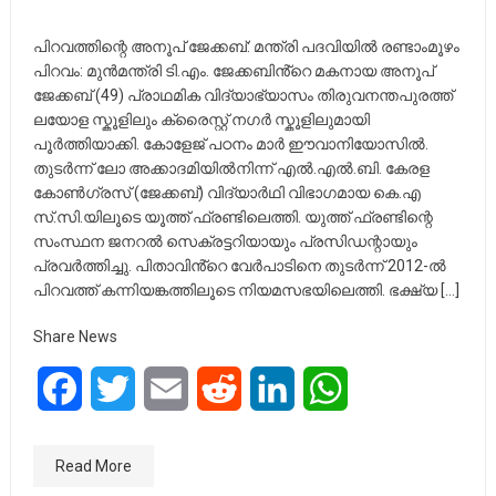
പിറവത്തിന്റെ അനൂപ് ജേക്കബ്: മന്ത്രി പദവിയിൽ രണ്ടാംമൂഴം
പിറവം: മുൻമന്ത്രി ടി.എം. ജേക്കബിൻ്റെ മകനായ അനൂപ്
ജേക്കബ് (49) പ്രാഥമിക വിദ്യാഭ്യാസം തിരുവനന്തപുരത്ത്
ലയോള സ്കൂളിലും ക്രൈസ്റ്റ് നഗർ സ്കൂളിലുമായി
പൂർത്തിയാക്കി. കോളേജ് പഠനം മാർ ഈവാനിയോസിൽ.
തുടർന്ന് ലോ അക്കാദമിയിൽനിന്ന് എൽ.എൽ.ബി. കേരള
കോൺഗ്രസ് (ജേക്കബ്) വിദ്യാർഥി വിഭാഗമായ കെ.എ
സ്.സി.യിലൂടെ യൂത്ത് ഫ്രണ്ടിലെത്തി. യുത്ത് ഫ്രണ്ടിന്റെ
സംസ്ഥന ജനറൽ സെക്രട്ടറിയായും പ്രസിഡന്റായും
പ്രവർത്തിച്ചു. പിതാവിൻ്റെ വേർപാടിനെ തുടർന്ന് 2012-ൽ
പിറവത്ത് കന്നിയങ്കത്തിലൂടെ നിയമസഭയിലെത്തി. ഭക്ഷ്യ […]
Share News
Facebook
Twitter
Email
Reddit
LinkedIn
WhatsApp
Read More