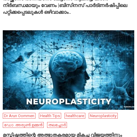
നിർബന്ധമായും വേണം |ബിസിനസ് പാർട്ണർഷിപ്പിലെ
പറ്റിക്കപ്പെടലുകൾ ഒഴിവാക്കാം..
Dr Arun Oommen
Health Tips
healthcare
Neuroplasticity
ഡോ .അരുൺ ഉമ്മൻ
തലച്ചോർ
മസ്തിഷ്കത്തിന്റെ അത്ഭുതകരമായ മികച്ച വിജയത്തിനും