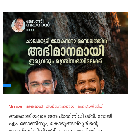
Minister
അങ്കമാലി
അഭിനന്ദനങ്ങൾ
ജനപ്രതിനിധി
അങ്കമാലിയുടെ ജനപ്രതിനിധി ശ്രീ. റോജി
എം. ജോണിനും, കൊടുങ്ങല്ലൂരിന്റെ
ജനപ്രതിനിധി ശ്രീ. ഒ.ജെ. ജെനീഷിനും