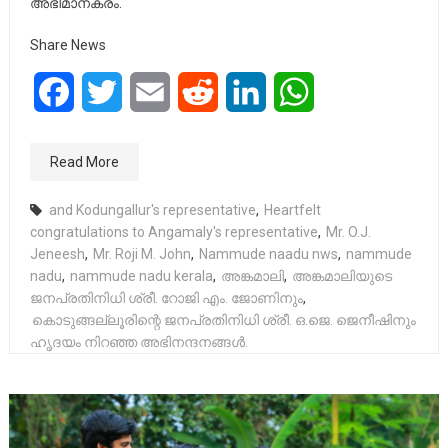
അഭിമാനകരം.
Share News
Facebook
Twitter
Email
Reddit
LinkedIn
WhatsApp
Read More
and Kodungallur's representative
,
Heartfelt
congratulations to Angamaly's representative
,
Mr. O.J.
Jeneesh
,
Mr. Roji M. John
,
Nammude naadu nws
,
nammude
nadu
,
nammude nadu kerala
,
അങ്കമാലി
,
അങ്കമാലിയുടെ
ജനപ്രതിനിധി ശ്രീ. റോജി എം. ജോണിനും
,
കൊടുങ്ങല്ലൂരിന്റെ ജനപ്രതിനിധി ശ്രീ. ഒ.ജെ. ജെനീഷിനും
ഹൃദയം നിറഞ്ഞ അഭിനന്ദനങ്ങൾ.