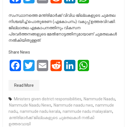
സംസ്ഥാനത്തെ മന്ത്രിമാർക്ക് വിവിധ ജില്ലകളുടെ ചുമതല
നിശ്ചയിച്ച് പൊതുഭരണ (ഏകോപനം) വകുപ്പ് ഉത്തരവിറക്കി.
ജില്ലാതല ഏകോപനത്തിനും വികസന
പ്രവർത്തനങ്ങളുടെ മേൽനോട്ടത്തിനുമായാണ് ചുമതലകൾ
നൽകിയിതുള്ളത്.
Share News
Facebook
Twitter
Email
Reddit
LinkedIn
WhatsApp
Read More
Ministers given district responsibilities
,
Nammude Naadu
,
Nammude Naadu News
,
Nammude naadu nws
,
nammude
nadu
,
nammude nadu kerala
,
nammude nadu malayalam
,
മന്ത്രിമാർക്ക് ജില്ലകളുടെ ചുമതലകൾ നൽകി
ഉത്തരവായി