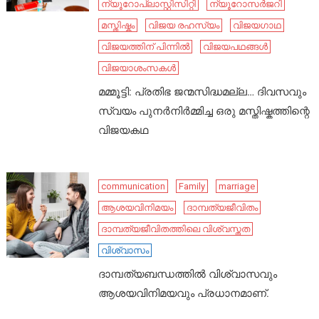
ന്യൂറോപ്ലാസ്റ്റിസിറ്റി
ന്യൂറോസർജറി
മസ്തിഷ്കം
വിജയ രഹസ്യം
വിജയഗാഥ
വിജയത്തിന് പിന്നിൽ
വിജയപഥങ്ങൾ
വിജയാശംസകൾ
മമ്മൂട്ടി: പ്രതിഭ ജന്മസിദ്ധമല്ല… ദിവസവും
സ്വയം പുനർനിർമ്മിച്ച ഒരു മസ്തിഷ്കത്തിന്റെ
വിജയകഥ
communication
Family
marriage
ആശയവിനിമയം
ദാമ്പത്യജീവിതം
ദാമ്പത്യജീവിതത്തിലെ വിശ്വസ്തത
വിശ്വാസം
ദാമ്പത്യബന്ധത്തിൽ വിശ്വാസവും
ആശയവിനിമയവും പ്രധാനമാണ്.