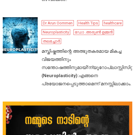
Dr Arun Oommen
Health Tips
healthcare
Neuroplasticity
ഡോ .അരുൺ ഉമ്മൻ
തലച്ചോർ
മസ്തിഷ്കത്തിന്റെ അത്ഭുതകരമായ മികച്ച
വിജയത്തിനും
സന്തോഷത്തിനുമായി’ന്യൂറോപ്ലാസ്റ്റിസിറ്റി’
(Neuroplasticity):എങ്ങനെ
പ്രയോജനപ്പെടുത്താമെന്ന് മനസ്സിലാക്കാം.