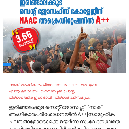
'നാക് ' അംഗീകാരപരിശോധന
Minister
അനുഭവം
എന്റെ കലാലയം
ഫേസ്ബുക്ക് പോസ്റ്റ്
വിദ്യാർത്ഥികളുടെ ഭാവി
വിദ്യാർത്ഥിസമൂഹം
ഇരിങ്ങാലക്കുട സെന്റ് ജോസഫ്സ്.. ‘നാക് ‘
അംഗീകാരപരിശോധനയിൽ A++|സാമൂഹിക
ചലനങ്ങളോടൊക്കെ ഉയർന്ന സംവേദനക്ഷമത
പുലർത്തിപ്പോരുന്ന വിദ്യാർത്ഥിസമൂഹം ഈ