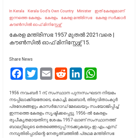
In Kerala
Kerala God's Own Country
Minister
ഇത് കേരളമാണ്
ഇന്നത്തെ കേരളം
കേരളം
കേരള മന്ത്രിസഭ
കേരള സർക്കാർ
കൗൺസിൽ ഓഫ് മിനിസ്റ്റേഴ്സ്
കേരള മന്ത്രിസഭ 1957 മുതൽ 2021വരെ |
കൗൺസിൽ ഓഫ് മിനിസ്റ്റേഴ്സ് 15.
Share News
Facebook
Twitter
Email
Reddit
LinkedIn
WhatsApp
1956 നവംബർ 1 ന്, സംസ്ഥാന പുനഃസംഘടന നിയമം
നടപ്പിലാക്കിയതോടെ, കൊച്ചി, മലബാർ, തിരുവിതാംകൂർ
പ്രദേശങ്ങളും കാസർഗോഡ് മേഖലയും സംയോജിപ്പിച്ച്
ഇന്നത്തെ കേരളം സൃഷ്ടിക്കപ്പെട്ടു. 1956-ൽ കേരളം
രൂപീകൃതമായതിനു ശേഷം 1957-ലാണ് സംസ്ഥാനത്ത്
ബാലറ്റിലൂടെ തെരഞ്ഞെടുപ്പ് നടക്കുകയും ഇ.എം.എസ്.
നമ്പൂതിരിപ്പാടിന്റെ നേതൃത്വത്തിൽ പ്രഥമ മന്ത്രിസഭ