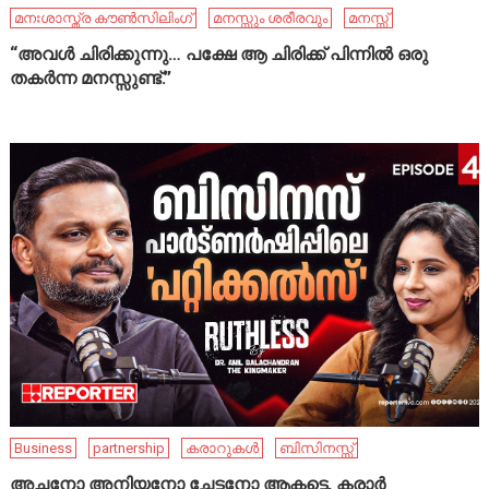
മനഃശാസ്ത്ര കൗൺസിലിംഗ്
മനസ്സും ശരീരവും
മനസ്സ്
“അവൾ ചിരിക്കുന്നു… പക്ഷേ ആ ചിരിക്ക് പിന്നിൽ ഒരു
തകർന്ന മനസ്സുണ്ട്.”
Business
partnership
കരാറുകൾ
ബിസിനസ്സ്
അച്ഛനോ അനിയനോ ചേട്ടനോ ആകട്ടെ, കരാർ