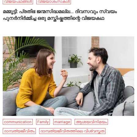
വിജയപഥങ്ങൾ
വിജയാശംസകൾ
മമ്മൂട്ടി: പ്രതിഭ ജന്മസിദ്ധമല്ല… ദിവസവും സ്വയം
പുനർനിർമ്മിച്ച ഒരു മസ്തിഷ്കത്തിന്റെ വിജയകഥ
communication
Family
marriage
ആശയവിനിമയം
ദാമ്പത്യജീവിതം
ദാമ്പത്യജീവിതത്തിലെ വിശ്വസ്തത