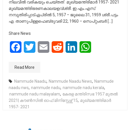
നിലവിൽ വരികയും ചെയ്തത്. ​ മുഖ്യമന്ത്രിമാർ 1957- 2021
മുഖ്യമന്ത്രിഭരണകാലയളവ്ശ്രീ. ഇ.എം.എസ്.
നമ്പൂതിരിപ്പാട്ഏപ്രിൽ 5, 1957 – ജൂലൈ 31, 1959 ശ്രീ.പട്ടം
എ. താണുപിള്ളഫെബ്രുവരി 22, 1960 – സെപ്റ്റംബർ […]
Share News
Facebook
Twitter
Email
Reddit
LinkedIn
WhatsApp
Read More
Nammude Naadu
,
Nammude Naadu News
,
Nammude
naadu nws
,
nammude nadu
,
nammude nadu kerala
,
nammude nadu malayalam
,
കേരള മന്ത്രിസഭ 1957 മുതൽ
2021| കൗൺസിൽ ഓഫ് മിനിസ്റ്റേഴ്സ് 15
,
മുഖ്യമന്ത്രിമാർ
1957- 2021