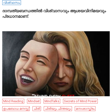
വിശ്വാസം
ദാമ്പത്യബന്ധത്തിൽ വിശ്വാസവും ആശയവിനിമയവും
പ്രധാനമാണ്.
Mind Reading
Mindset
MindTalks
Secrets of Mind Power
ഉപബോധ മനസ്സ്
ചിരി
ചിരിയും ചിന്തയും
മനഃശാസ്ത്രം