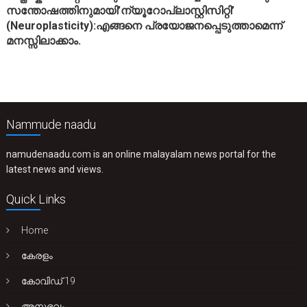
സന്തോഷത്തിനുമായി’ന്യൂറോപ്ലാസ്റ്റിസിറ്റി’
(Neuroplasticity):എങ്ങനെ പ്രയോജനപ്പെടുത്താമെന്ന്
മനസ്സിലാക്കാം.
Nammude naadu
namudenaadu.com is an online malayalam news portal for the
latest news and views.
Quick Links
Home
കേരളം
കോവിഡ് 19
അനുഭവം