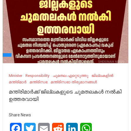
Minister
Responsibility
ചുമതല ഏറ്റെടുത്തു
ജില്ലകളില്‍
മന്ത്രിമാർ
മന്ത്രിസഭ
മന്ത്രിസഭാ തിരുമാനങ്ങൾ
മന്ത്രിമാർക്ക് ജില്ലകളുടെ ചുമതലകൾ നൽകി
ഉത്തരവായി
Share News
Facebook
Twitter
Email
Reddit
LinkedIn
WhatsApp