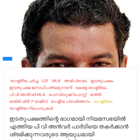
.രാഷ്ട്രീയ ചർച്ച
LDF
MLA
അഭിപ്രായം
ഇടതുപക്ഷം
ഇടതുപക്ഷ ജനാധിപത്യമുന്നണി
കേ​രള രാഷ്ട്രീയം ​
പി വി അൻവർ MLA
ഫേ​സ്ബു​ക്ക് പോ​സ്റ്റ്
മന്ത്രി
മന്ത്രി ശ്രീ. P രാജീവ്
രാഷ്ടീയ പ്രവര്‍ത്തനം
രാഷ്ട്രീയം
രാഷ്ട്രീയ നിലപാടുകൾ
ഇടതുപക്ഷത്തിന്റെ ഭാഗമായി നിയമസഭയിൽ
എത്തിയ പി വി അൻവർ പാർടിയെ തകർക്കാൻ
ശ്രമിക്കുന്നവരുടെ ആയുധമായി