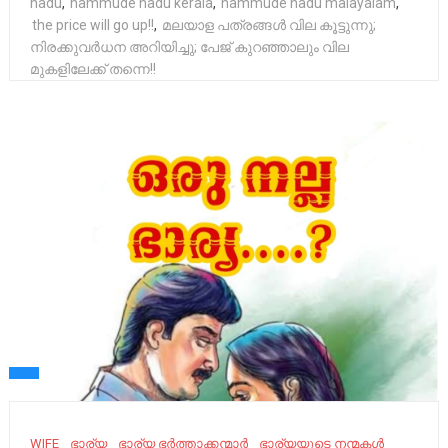
nadu
,
nammude nadu kerala
,
nammude nadu malayalam
,
the price will go up!!
,
മലയാള പത്രങ്ങള്‍ വില കൂട്ടുന്നു;
നിരക്കുവർധന അറിയിച്ചു; പേജ് കുറഞ്ഞാലും വില
മുകളിലേക്ക് തന്നെ!!
WIFE
ഭാര്യ
ഭാര്യ ഭർത്താക്കന്മാർ
ഭാര്യയുടെ നന്മകൾ