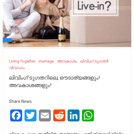
Living Together
marriage
അവകാശം
ലിവിംഗ് ടുഗതർ
വിവാഹം
ലിവിംഗ് ടുഗതറിലെ, ഔദാര്യങ്ങളും!
അവകാശങ്ങളും!
Share News
Facebook
Twitter
Email
Reddit
LinkedIn
WhatsApp