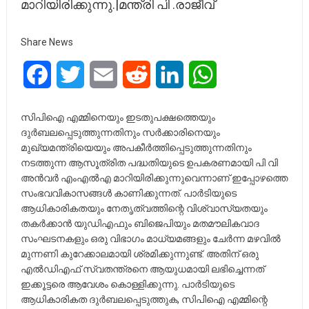
മാറിയിരിക്കുന്നു.|മന്ത്രി പി .രാജീവ്
Share News
Facebook
Twitter
Email
Reddit
LinkedIn
WhatsApp
സിപിഐ എമ്മിനെയും ഇടതുപക്ഷത്തെയും
ദുർബലപ്പെടുത്തുന്നതിനും സർക്കാരിനെയും
മുഖ്യമന്ത്രിയെയും അപകീർത്തിപ്പെടുത്തുന്നതിനും
നടത്തുന്ന ആസൂത്രിത പദ്ധതിയുടെ ഉപകരണമായി പി വി
അൻവർ എംഎൽഎ മാറിയിരിക്കുന്നുവെന്നാണ് ഇപ്പോഴത്തെ
സംഭവവികാസങ്ങൾ കാണിക്കുന്നത്. പാർടിയുടെ
ആധികാരികതയും നേതൃത്വത്തിന്റെ വിശ്വാസ്യതയും
തകർക്കാൻ യുഡിഎഫും ബിജെപിയും മതമൗലികവാദ
സംഘടനകളും ഒരു വിഭാഗം മാധ്യമങ്ങളും ചേർന്ന മഴവിൽ
മുന്നണി കുറേക്കാലമായി ശ്രമിക്കുന്നുണ്ട്. അതിന് ഒരു
എൽഡിഎഫ് സ്വതന്ത്രനെ ആയുധമായി ലഭിച്ചെന്നത്
ഇക്കൂട്ടരെ ആവേശം കൊള്ളിക്കുന്നു. പാർടിയുടെ
ആധികാരികത ദുർബലപ്പെടുത്തുക, സിപിഐ എമ്മിന്റെ