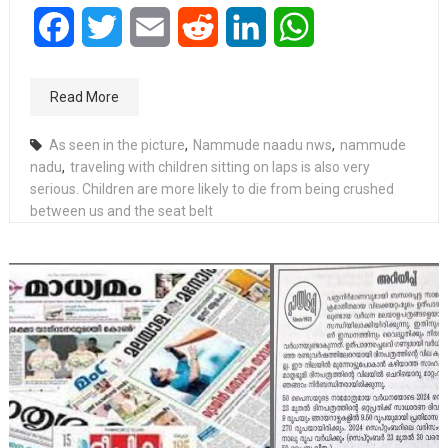
Facebook
Twitter
Email
Reddit
LinkedIn
WhatsApp
Read More
As seen in the picture
,
Nammude naadu nws
,
nammude
nadu
,
traveling with children sitting on laps is also very
serious. Children are more likely to die from being crushed
between us and the seat belt