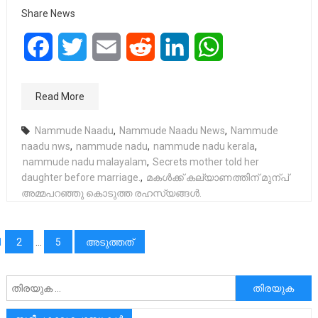
Share News
Facebook
Twitter
Email
Reddit
LinkedIn
WhatsApp
Read More
Nammude Naadu
,
Nammude Naadu News
,
Nammude
naadu nws
,
nammude nadu
,
nammude nadu kerala
,
nammude nadu malayalam
,
Secrets mother told her
daughter before marriage.
,
മകള്‍ക്ക് കല്യാണത്തിന് മുന്പ്
അമ്മപറഞ്ഞു കൊടുത്ത രഹസ്യങ്ങള്‍.
പോസ്റ്റുക്കളിലൂടെ
1
2
…
5
അടുത്തത്
അനേഷിക്കുക