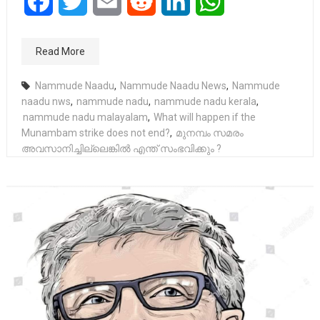
Facebook
Twitter
Email
Reddit
LinkedIn
WhatsApp
Read More
Nammude Naadu
,
Nammude Naadu News
,
Nammude
naadu nws
,
nammude nadu
,
nammude nadu kerala
,
nammude nadu malayalam
,
What will happen if the
Munambam strike does not end?
,
മുനമ്പം സമരം
അവസാനിച്ചില്ലെങ്കിൽ എന്ത് സംഭവിക്കും ?