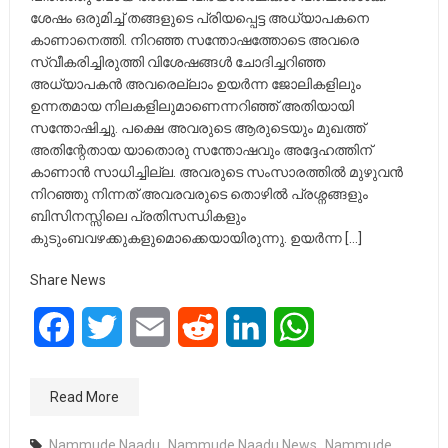
ശേഷം ഒരുമിച്ച്‌ തങ്ങളുടെ പ്രിയപ്പെട്ട അധ്യാപകനെ
കാണാനെത്തി. നിറഞ്ഞ സന്തോഷത്തോടെ അവരെ
സ്വീകരിച്ചിരുത്തി വിശേഷങ്ങൾ ചോദിച്ചറിഞ്ഞ
അധ്യാപകൻ അവരെല്ലാം ഉയർന്ന ജോലികളിലും
ഉന്നതമായ നിലകളിലുമാണെന്നറിഞ്ഞ്‌ അതിയായി
സന്തോഷിച്ചു. പക്ഷെ അവരുടെ ആരുടെയും മുഖത്ത്‌
അതിന്റേതായ യാതൊരു സന്തോഷവും അദ്ദേഹത്തിന്‌
കാണാൻ സാധിച്ചില്ല. അവരുടെ സംസാരത്തിൽ മുഴുവൻ
നിറഞ്ഞു നിന്നത്‌ അവരവരുടെ തൊഴിൽ പ്രശ്നങ്ങളും
ബിസിനസ്സിലെ പ്രതിസന്ധികളും
കുടുംബവഴക്കുകളുമൊക്കെയായിരുന്നു. ഉയർന്ന […]
Share News
Facebook
Twitter
Email
Reddit
LinkedIn
WhatsApp
Read More
Nammude Naadu
,
Nammude Naadu News
,
Nammude