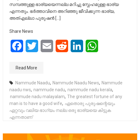
സമ്പത്തുള്ള ഭാര്യയെന്നല്ല മറിച്ചു സ്നേഹമുള്ള ഭാര്യ
എന്നതും. ഭർത്താവിനെ അറിഞ്ഞു ജീവിക്കുന്ന ഭാര്യ,
അത്എല്ലാ പുരുഷൻ […]
Share News
Facebook
Twitter
Email
Reddit
LinkedIn
WhatsApp
Read More
Nammude Naadu
,
Nammude Naadu News
,
Nammude
naadu nws
,
nammude nadu
,
nammude nadu kerala
,
nammude nadu malayalam
,
The greatest fortune of any
man is to have a good wife
,
ഏതൊരു പുരുഷന്റെയും
ഏറ്റവും വലിയ ഭാഗ്യം നല്ല ഒരു ഭാര്യയെ കിട്ടുക
എന്നതാണ്