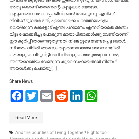
വിവാഹം കുടുംബ ജീവിതം ഇതൊന്നും എനിക്ക് സാധിക്കില്ല,
അതു കൊണ്ട് ഞാനെന്റെ കൂട്ടുകാരിയോടോ,
കൂട്ടുകാരനോടോ ഒപ്പം ജീവിക്കാൻ പോകുന്നു. എനിക്ക്
ലിവിംഗ് ടുഗതർ മതി, എന്നൊക്കെ പറഞ്ഞ് ബഹളം
വെയ്ക്കുന്ന മക്കളോട് എന്തു പറയണം എന്നറിയാതെ അന്തം
വിട്ടു ഷോക്കടിച്ചു പോകുന്ന മാതാപിതാക്കൾക്കു വേണ്ടിയാണ്
ഈ കുറിപ്പ് ഞാനെഴുതുന്നത്. നിങ്ങളുടെ വേണ്ടപ്പെട്ട ഒരാൾ,
സ്വന്തം വീട്ടിൽ താമസം തുടരാനാവാത്ത ഒരവസ്ഥയിൽ
അയാളുടെ വീടുവിട്ടിറങ്ങി നിങ്ങളുടെ അടുത്തു വന്നാൽ,
അത്യാവശ്യം വേണ്ടുന്ന കുറെ സഹായങ്ങൾ നിങ്ങൾ
അയാൾക്കു ചെയ്തു […]
Share News
Facebook
Twitter
Email
Reddit
LinkedIn
WhatsApp
Read More
And the bounties of Living Together! Rights too!
,