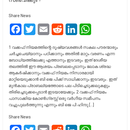
Share News
Facebook
Twitter
Email
Reddit
LinkedIn
WhatsApp
1 വക്കഫ് നിയമത്തിന്റെ ദൂഷ്യവശങ്ങൾ സകല പൗരന്മാരും
ചർച്ചചെയ്യാനും പഠിക്കാനും അതിൽ മാറ്റം വരണം എന്ന
ബോധ്യത്തിലേക്കു എത്താനും ഇടവരും. ഇത് ദേശീയ
തലത്തിൽ ഈ ആശയം പ്രബലപ്പെടാനും ലോക ശ്രദ്ധ
ആകർഷിക്കാനും വക്കഫ് നിയമം നിസാരമായി
മാറ്റിയെടുക്കാൻ ബി ജെ പിക്ക് സാധിക്കാനും ഇടവരും . ഇത്
മുൻകാല പ്രാബല്യത്തോടെ പല പിടിച്ചെടുക്കലുകളും
തിരിച്ചെടുക്കപ്പെടാൻ ഇടയായേക്കും. 2 വക്കഫ് നിയമം
പാസാക്കിയ കോൺഗ്രസ്സ് ഒരു വർഗീയ സമീപനം
വച്ചുപുലർത്തുന്നു എന്നും ബി ജെ പി ഹിന്ദു […]
Share News