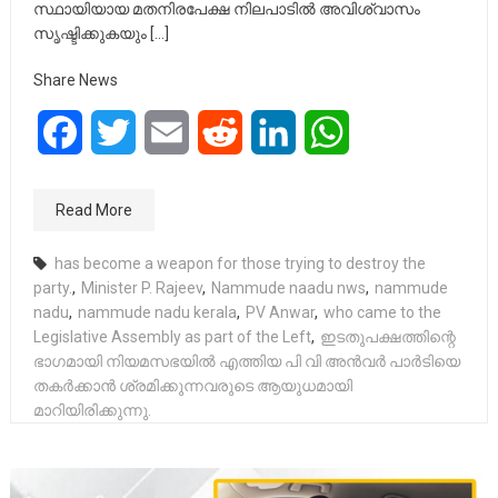
സ്ഥായിയായ മതനിരപേക്ഷ നിലപാടിൽ അവിശ്വാസം
സൃഷ്ടിക്കുകയും […]
Share News
Facebook
Twitter
Email
Reddit
LinkedIn
WhatsApp
Read More
has become a weapon for those trying to destroy the
party.
,
Minister P. Rajeev
,
Nammude naadu nws
,
nammude
nadu
,
nammude nadu kerala
,
PV Anwar
,
who came to the
Legislative Assembly as part of the Left
,
ഇടതുപക്ഷത്തിന്റെ
ഭാഗമായി നിയമസഭയിൽ എത്തിയ പി വി അൻവർ പാർടിയെ
തകർക്കാൻ ശ്രമിക്കുന്നവരുടെ ആയുധമായി
മാറിയിരിക്കുന്നു.