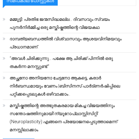
സമീപകാല പോസ്റ്റുകൾ
മമ്മൂട്ടി: പ്രതിഭ ജന്മസിദ്ധമല്ല… ദിവസവും സ്വയം
പുനർനിർമ്മിച്ച ഒരു മസ്തിഷ്കത്തിന്റെ വിജയകഥ
ദാമ്പത്യബന്ധത്തിൽ വിശ്വാസവും ആശയവിനിമയവും
പ്രധാനമാണ്.
“അവൾ ചിരിക്കുന്നു… പക്ഷേ ആ ചിരിക്ക് പിന്നിൽ ഒരു
തകർന്ന മനസ്സുണ്ട്.”
അച്ഛനോ അനിയനോ ചേട്ടനോ ആകട്ടെ, കരാർ
നിർബന്ധമായും വേണം |ബിസിനസ് പാർട്ണർഷിപ്പിലെ
പറ്റിക്കപ്പെടലുകൾ ഒഴിവാക്കാം..
മസ്തിഷ്കത്തിന്റെ അത്ഭുതകരമായ മികച്ച വിജയത്തിനും
സന്തോഷത്തിനുമായി’ന്യൂറോപ്ലാസ്റ്റിസിറ്റി’
(Neuroplasticity):എങ്ങനെ പ്രയോജനപ്പെടുത്താമെന്ന്
മനസ്സിലാക്കാം.