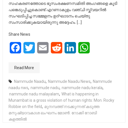
സഹകരണത്തോടെ ഭൂസംരക്ഷണസമിതി അംഗങ്ങളെ കൂടി
പങ്കെടുപ്പിച്ചുകൊണ്ട് എറണാകുളം വഞ്ചി സ്ക്വയറില്‍
സംഘടിപ്പിച്ച സമ്മേളനം ഉദ്ഘാടനം ചെയ്തു
സംസാരിക്കുകയായിരുന്നു അദ്ദേഹം. […]
Share News
Facebook
Twitter
Email
Reddit
LinkedIn
WhatsApp
Read More
Nammude Naadu
,
Nammude Naadu News
,
Nammude
naadu nws
,
nammude nadu
,
nammude nadu kerala
,
nammude nadu malayalam
,
What is happening in
Munambat is a gross violation of human rights: Mon. Rocky
Robbie on the field
,
മുനമ്പത്ത് നടക്കുന്നത് കടുത്ത
മനുഷ്യാവകാശ ലംഘനം:മോണ്‍. റോക്കി റോബി
കളത്തില്‍