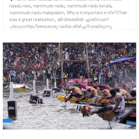
naadu nws
,
nammude nadu
,
nammude nadu kerala
,
nammude nadu malayalam
,
Why is it important in life?|That
was a great realization.
,
ജീവിതത്തിൽ എന്തിനാണ്‌
പ്രാധാന്യം?|അതൊരു വലിയ തിരിച്ചറിവായിരുന്നു.