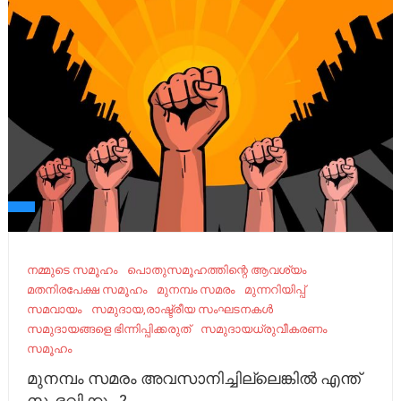
നമ്മുടെ സമൂഹം
പൊതുസമൂഹത്തിന്റെ ആവശ്യം
മതനിരപേക്ഷ സമൂഹം
മുനമ്പം സമരം
മുന്നറിയിപ്പ്
സമവായം
സമുദായ,രാഷ്ട്രീയ സംഘടനകൾ
സമുദായങ്ങളെ ഭിന്നിപ്പിക്കരുത്
സമുദായധ്രുവീകരണം
സമൂഹം
മുനമ്പം സമരം അവസാനിച്ചില്ലെങ്കിൽ എന്ത്
സംഭവിക്കും ?