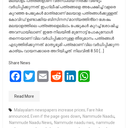
മലയാളം പത്രങ്ങളാണ് വരിസംഖ്യ നിരക്ക് വീണ്ടും
വര്‍ധിപ്പിക്കുന്നത്. ഇംഗ്ലീഷ് പത്രങ്ങളെ അപേക്ഷിച്ച് വളരെ
കുറഞ്ഞ പേജുകള്‍ മാത്രമാണ് മലയാള പത്രങ്ങള്‍ക്കുള്ളത്.
കോവിഡ് ഉണ്ടാക്കിയ ബിസിനസ് മാന്ദ്യത്തിൻ്റെ ശേഷം
മലയാളത്തിലെ പത്രങ്ങളെല്ലാം പേജുകൾ കുറച്ച് ശോഷിച്ച
അവസ്ഥയിലാണ്. ഇതേ നിലയിൽ മുന്നോട്ട് പോകുമ്പോള്‍
തന്നെയാണ് വില വര്‍ധിപ്പിക്കാനുള്ള തീരുമാനം പത്രങ്ങള്‍
എടുത്തിരിക്കുന്നത്. മാതൃഭൂമി പത്രമാണ്‌ വില വര്‍ധിപ്പിക്കുന്ന
കാര്യം വായനക്കാരെ അറിയിച്ചത്. നിലവില്‍ 8.50 […]
Share News
Facebook
Twitter
Email
Reddit
LinkedIn
WhatsApp
Read More
Malayalam newspapers increase prices; Fare hike
announced; Even if the page goes down
,
Nammude Naadu
,
Nammude Naadu News
,
Nammude naadu nws
,
nammude