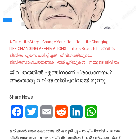
A True Life Story
Change Your life
life
Life Changing
LIFE CHANGING AFFIRMATIONS
Life Is Beautiful
ജീവിതം
ജീവിതം എന്നെ പഠിപ്പിച്ചത്
ജീവിതത്തിലൂടെ..
ജീവിതസാഹചര്യങ്ങൾ
തിരിച്ചറിവുകൾ
നമ്മുടെ ജീവിതം
ജീവിതത്തിൽ എന്തിനാണ്‌ പ്രാധാന്യം?|
അതൊരു വലിയ തിരിച്ചറിവായിരുന്നു.
Share News
Facebook
Twitter
Email
Reddit
LinkedIn
WhatsApp
ഒരിക്കൽ ഒരേ കോളേജിൽ ഒരുമിച്ചു പഠിച്ച്‌ പിന്നീട്‌ പല വഴി
പിരിഞ്ഞു പോയ അഞ്ച്‌ വിദ്യാർത്ഥികൾ വർഷങ്ങൾക്ക്‌