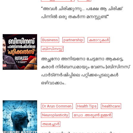
“അവൾ ചിരിക്കുന്നു… പക്ഷേ ആ ചിരിക്ക്
പിന്നിൽ ഒരു തകർന്ന മനസ്സുണ്ട്.”
Business
partnership
കരാറുകൾ
ബിസിനസ്സ്
അച്ഛനോ അനിയനോ ചേട്ടനോ ആകട്ടെ,
കരാർ നിർബന്ധമായും വേണം |ബിസിനസ്
പാർട്ണർഷിപ്പിലെ പറ്റിക്കപ്പെടലുകൾ
ഒഴിവാക്കാം..
Dr Arun Oommen
Health Tips
healthcare
Neuroplasticity
ഡോ .അരുൺ ഉമ്മൻ
തലച്ചോർ