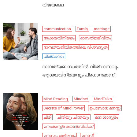
വിജയകഥ
communication
Family
marriage
ആശയവിനിമയം
ദാമ്പത്യജീവിതം
ദാമ്പത്യജീവിതത്തിലെ വിശ്വസ്തത
വിശ്വാസം
ദാമ്പത്യബന്ധത്തിൽ വിശ്വാസവും
ആശയവിനിമയവും പ്രധാനമാണ്.
Mind Reading
Mindset
MindTalks
Secrets of Mind Power
ഉപബോധ മനസ്സ്
ചിരി
ചിരിയും ചിന്തയും
മനഃശാസ്ത്രം
മനഃശാസ്ത്ര കൗൺസിലിംഗ്
മനസ്സും ശരീരവും
മനസ്സ്