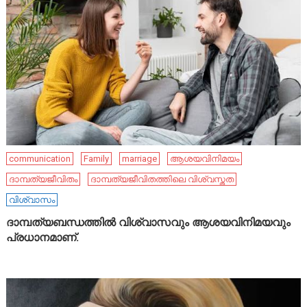
communication
Family
marriage
ആശയവിനിമയം
ദാമ്പത്യജീവിതം
ദാമ്പത്യജീവിതത്തിലെ വിശ്വസ്തത
വിശ്വാസം
ദാമ്പത്യബന്ധത്തിൽ വിശ്വാസവും ആശയവിനിമയവും
പ്രധാനമാണ്.