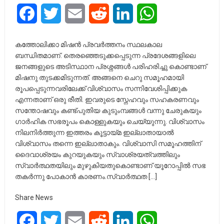
Facebook
Twitter
Email
Reddit
LinkedIn
WhatsApp
കത്തോലിക്കാ മിഷൻ പ്രവർത്തനം സ്ഥലകാല
ബന്ധിതമാണ്. തെരഞ്ഞെടുക്കപ്പെടുന്ന പ്രദേശങ്ങളിലെ
ജനങ്ങളുടെ അടിസ്ഥാന പ്രശ്നങ്ങൾ പരിഹരിച്ചു കൊണ്ടാണ്
മിഷനു തുടക്കമിടുന്നത്. അങ്ങനെ ചെറു സമൂഹമായി
രൂപപ്പെടുന്നവരിലേക്ക് വിശ്വാസം സന്നിവേശിപ്പിക്കുക
എന്നതാണ് ഒരു രീതി. ഇവരുടെ സ്നേഹവും സഹകരണവും
സന്തോഷവും കണ്ട്പുതിയ കുടുംമ്പങ്ങൾ വന്നു ചേരുകയും
ഗാർഹിക സഭരൂപം കൊള്ളുകയും ചെയ്യുന്നു. വിശ്വാസം
നിലനിർത്തുന്ന ഇത്തരം കൂട്ടായ്മ ഇല്ലാതായാൽ
വിശ്വാസം തന്നെ ഇല്ലാതാകും. വിശ്വാസി സമൂഹത്തിന്
ദൈവാശ്രയം കുറയുകയും സ്വാശ്രയത്വത്തിലും
സ്വാർത്ഥതയിലും മുഴുകിയതുകൊണ്ടാണ് യൂറോപ്പിൽ സഭ
തകർന്നു പോകാൻ കാരണം.സ്വാർത്ഥത […]
Share News
Facebook
Twitter
Email
Reddit
LinkedIn
WhatsApp