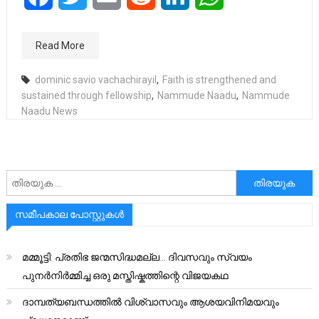
Read More
dominic savio vachachirayil
,
Faith is strengthened and
sustained through fellowship
,
Nammude Naadu
,
Nammude
Naadu News
അനേഷിക്കുക
സമീപകാല പോസ്റ്റുകൾ
മമ്മൂട്ടി: പ്രതിഭ ജന്മസിദ്ധമല്ല… ദിവസവും സ്വയം
പുനർനിർമ്മിച്ച ഒരു മസ്തിഷ്കത്തിന്റെ വിജയകഥ
ദാമ്പത്യബന്ധത്തിൽ വിശ്വാസവും ആശയവിനിമയവും