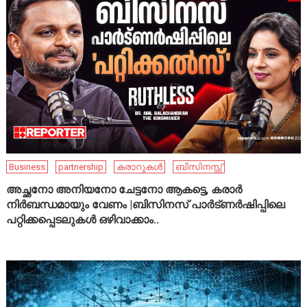
Business
partnership
കരാറുകൾ
ബിസിനസ്സ്
അച്ഛനോ അനിയനോ ചേട്ടനോ ആകട്ടെ, കരാർ
നിർബന്ധമായും വേണം |ബിസിനസ് പാർട്ണർഷിപ്പിലെ
പറ്റിക്കപ്പെടലുകൾ ഒഴിവാക്കാം..