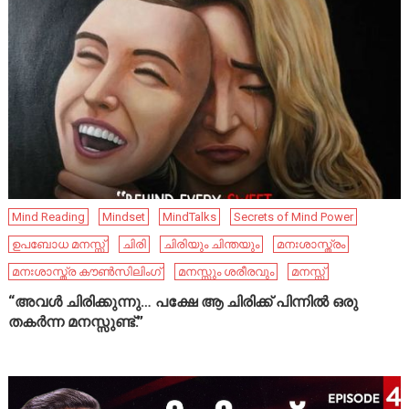
Mind Reading
Mindset
MindTalks
Secrets of Mind Power
ഉപബോധ മനസ്സ്
ചിരി
ചിരിയും ചിന്തയും
മനഃശാസ്ത്രം
മനഃശാസ്ത്ര കൗൺസിലിംഗ്
മനസ്സും ശരീരവും
മനസ്സ്
“അവൾ ചിരിക്കുന്നു… പക്ഷേ ആ ചിരിക്ക് പിന്നിൽ ഒരു
തകർന്ന മനസ്സുണ്ട്.”