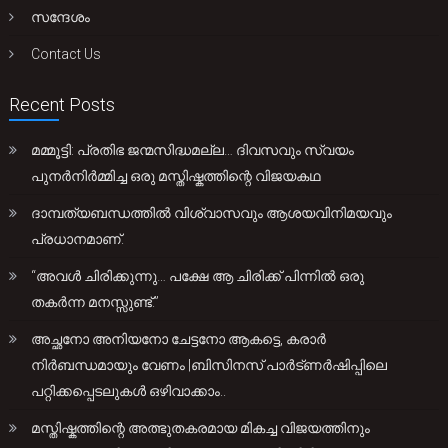
സന്ദേശം
Contact Us
Recent Posts
മമ്മൂട്ടി: പ്രതിഭ ജന്മസിദ്ധമല്ല… ദിവസവും സ്വയം
പുനർനിർമ്മിച്ച ഒരു മസ്തിഷ്കത്തിന്റെ വിജയകഥ
ദാമ്പത്യബന്ധത്തിൽ വിശ്വാസവും ആശയവിനിമയവും
പ്രധാനമാണ്.
“അവൾ ചിരിക്കുന്നു… പക്ഷേ ആ ചിരിക്ക് പിന്നിൽ ഒരു
തകർന്ന മനസ്സുണ്ട്.”
അച്ഛനോ അനിയനോ ചേട്ടനോ ആകട്ടെ, കരാർ
നിർബന്ധമായും വേണം |ബിസിനസ് പാർട്ണർഷിപ്പിലെ
പറ്റിക്കപ്പെടലുകൾ ഒഴിവാക്കാം..
മസ്തിഷ്കത്തിന്റെ അത്ഭുതകരമായ മികച്ച വിജയത്തിനും