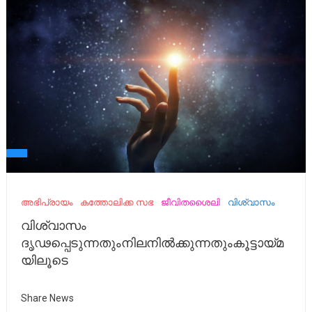
അഭിപ്രായം
കത്തോലിക്ക സഭ
ജീവിതശൈലി
വിശ്വാസം
വിശ്വാസം
ദൃഢപ്പെടുന്നതുംനിലനിൽക്കുന്നതുംകൂട്ടായ്മ
യിലൂടെ
Share News