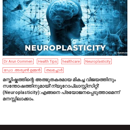
Dr Arun Oommen
Health Tips
healthcare
Neuroplasticity
ഡോ .അരുൺ ഉമ്മൻ
തലച്ചോർ
മസ്തിഷ്കത്തിന്റെ അത്ഭുതകരമായ മികച്ച വിജയത്തിനും
സന്തോഷത്തിനുമായി’ന്യൂറോപ്ലാസ്റ്റിസിറ്റി’
(Neuroplasticity):എങ്ങനെ പ്രയോജനപ്പെടുത്താമെന്ന്
മനസ്സിലാക്കാം.