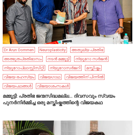
Dr Arun Oommen
Neuroplasticity
അതുല്യ പ്രതിഭ
അത്ഭുതപ്രതിഭാസം
നടൻ മമ്മൂട്ടി
ന്യൂറോ സർജൻ
ന്യൂറോപ്ലാസ്റ്റിസിറ്റി
ന്യൂറോസർജറി
മസ്തിഷ്കം
വിജയ രഹസ്യം
വിജയഗാഥ
വിജയത്തിന് പിന്നിൽ
വിജയപഥങ്ങൾ
വിജയാശംസകൾ
മമ്മൂട്ടി: പ്രതിഭ ജന്മസിദ്ധമല്ല… ദിവസവും സ്വയം
പുനർനിർമ്മിച്ച ഒരു മസ്തിഷ്കത്തിന്റെ വിജയകഥ