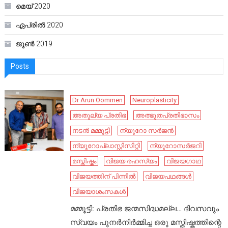
മെയ്‌ 2020
ഏപ്രിൽ 2020
ജൂൺ 2019
Posts
Dr Arun Oommen
Neuroplasticity
അതുല്യ പ്രതിഭ
അത്ഭുതപ്രതിഭാസം
നടൻ മമ്മൂട്ടി
ന്യൂറോ സർജൻ
ന്യൂറോപ്ലാസ്റ്റിസിറ്റി
ന്യൂറോസർജറി
മസ്തിഷ്കം
വിജയ രഹസ്യം
വിജയഗാഥ
വിജയത്തിന് പിന്നിൽ
വിജയപഥങ്ങൾ
വിജയാശംസകൾ
മമ്മൂട്ടി: പ്രതിഭ ജന്മസിദ്ധമല്ല… ദിവസവും
സ്വയം പുനർനിർമ്മിച്ച ഒരു മസ്തിഷ്കത്തിന്റെ