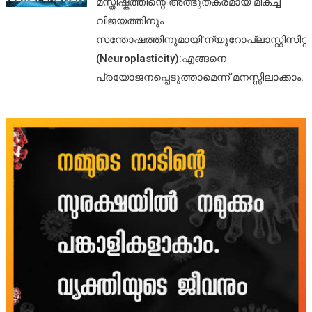
മസ്തിഷ്കത്തിന്റെ അത്ഭുതകരമായ മികച്ച
വിജയത്തിനും
സന്തോഷത്തിനുമായി’ന്യൂറോപ്ലാസ്റ്റിസിറ്റി’
(Neuroplasticity):എങ്ങനെ
പ്രയോജനപ്പെടുത്താമെന്ന് മനസ്സിലാക്കാം.