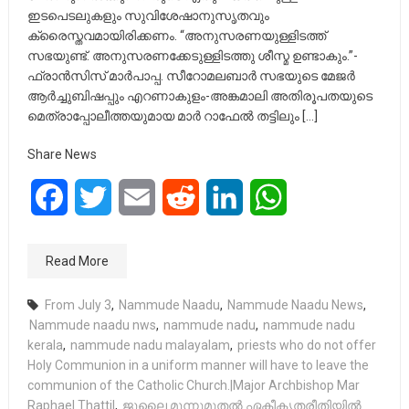
ഇടപെടലുകളും സുവിശേഷാനുസൃതവും
ക്രൈസ്തവമായിരിക്കണം. “അനുസരണയുള്ളിടത്ത്
സഭയുണ്ട്. അനുസരണക്കേടുള്ളിടത്തു ശീസ്മ ഉണ്ടാകും.”-
ഫ്രാൻസിസ് മാർപാപ്പ. സീറോമലബാർ സഭയുടെ മേജർ
ആർച്ചുബിഷപ്പും എറണാകുളം-അങ്കമാലി അതിരൂപതയുടെ
മെത്രാപ്പോലീത്തയുമായ മാർ റാഫേൽ തട്ടിലും […]
Share News
Facebook
Twitter
Email
Reddit
LinkedIn
WhatsApp
Read More
From July 3
,
Nammude Naadu
,
Nammude Naadu News
,
Nammude naadu nws
,
nammude nadu
,
nammude nadu
kerala
,
nammude nadu malayalam
,
priests who do not offer
Holy Communion in a uniform manner will have to leave the
communion of the Catholic Church.|Major Archbishop Mar
Raphael Thattil
,
ജൂലൈ മൂന്നുമുതൽ ഏകീകൃതരീതിയിൽ