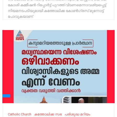
കോശി കമ്മീഷൻ റിപ്പോർട്ട് പുറത്ത് വിടണമെന്നാവശ്യപ്പെട്ട്
നിയമനടപടിയുമായി കത്തോലിക്ക കോൺഗ്രസ്‌ മുന്നോട്ട്
പോവുകയാണ്.
Catholic Church
കത്തോലിക്ക സഭ
പരിശുദ്ധ മറിയം