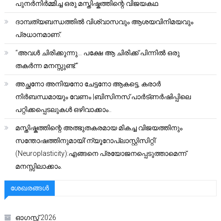
പുനർനിർമ്മിച്ച ഒരു മസ്തിഷ്കത്തിന്റെ വിജയകഥ
ദാമ്പത്യബന്ധത്തിൽ വിശ്വാസവും ആശയവിനിമയവും
പ്രധാനമാണ്.
“അവൾ ചിരിക്കുന്നു… പക്ഷേ ആ ചിരിക്ക് പിന്നിൽ ഒരു
തകർന്ന മനസ്സുണ്ട്.”
അച്ഛനോ അനിയനോ ചേട്ടനോ ആകട്ടെ, കരാർ
നിർബന്ധമായും വേണം |ബിസിനസ് പാർട്ണർഷിപ്പിലെ
പറ്റിക്കപ്പെടലുകൾ ഒഴിവാക്കാം..
മസ്തിഷ്കത്തിന്റെ അത്ഭുതകരമായ മികച്ച വിജയത്തിനും
സന്തോഷത്തിനുമായി’ന്യൂറോപ്ലാസ്റ്റിസിറ്റി’
(Neuroplasticity):എങ്ങനെ പ്രയോജനപ്പെടുത്താമെന്ന്
മനസ്സിലാക്കാം.
ശേഖരങ്ങൾ
ഓഗസ്റ്റ്‌ 2026