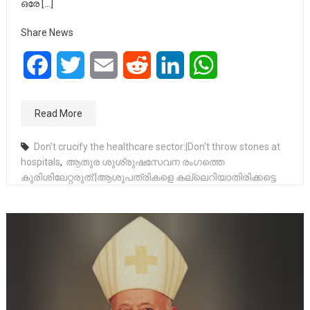
ഒരേ […]
Share News
Facebook
Twitter
Email
Reddit
LinkedIn
WhatsApp
Read More
Don't crucify the healthcare sector:|Don't throw stones at
hospitals
,
ആതുര ശുശ്രുഷസേവന രംഗത്തെ
കുരിശിലേറ്റരുത്:|ആശുപത്രികളെ കല്ലെറിയാതിരിക്കട്ടെ.