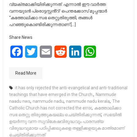
വ്യക്തമാക്കിയിരിക്കുന്നത്. എന്നാൽ ഈ വാർത്ത
വന്നയുടൻ പ്രൊട്ടസ്റ്റൻ്റ്/ പെന്തക്കോസ് മൂപ്പന്മാർ
“കത്തോലിക്കാ സഭ തെറ്റുതിരുത്തി, തങ്ങൾ
പറഞ്ഞുകൊണ്ടിരിക്കുന്നതാണ് […]
Share News
Facebook
Twitter
Email
Reddit
LinkedIn
WhatsApp
Read More
it has only rejected the anti-evangelical and anti-traditional
teachings that have emerged in the Church.
,
Nammude
naadu nws
,
nammude nadu
,
nammude nadu kerala
,
The
Catholic Church has not corrected the error
,
കത്തോലിക്കാ
സഭ തെറ്റു തിരുത്തുകയല്ല ചെയ്തിരിക്കുന്നത്
,
സഭയിൽ
ഉയർന്നു വന്ന സുവിശേഷവിരുദ്ധവും പാരമ്പര്യ
വിരുദ്ധവുമായ പഠിപ്പിക്കലുകളെ തള്ളിക്കളയുക മാത്രമാണ്
ചെയ്തിരിക്കുന്നത്