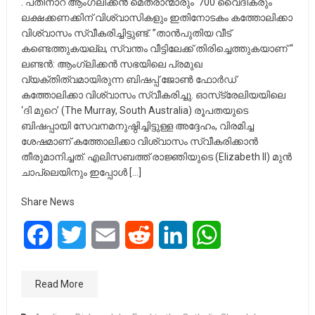
. പതിനാറ് ആംഗ്ലിക്കൻ മെത്രാന്മാരും ​ 700 വൈദികരും
ലക്ഷക്കണക്കിന് വിശ്വാസികളും ഇതിനോടകം കത്തോലിക്കാ
വിശ്വാസം സ്വീകരിച്ചിട്ടുണ്ട്. ”താൻപുതിയ വീട്
കണ്ടെത്തുകയല്ല, സ്വന്തം വീട്ടിലേക്ക് തിരിച്ചെത്തുകയാണ് “
ലണ്ടൻ: ​ആംഗ്ലിക്കൻ സഭയിലെ പ്രമുഖ
വ്യക്തിത്വമായിരുന്ന ബിഷപ്പ് ജോൺ ഫോർഡ്
കത്തോലിക്കാ വിശ്വാസം സ്വീകരിച്ചു. ഓസ്‌ട്രേലിയയിലെ
‘ദി മുറെ’ (The Murray, South Australia) രൂപതയുടെ
ബിഷപ്പായി സേവനമനുഷ്ഠിച്ചിട്ടുള്ള അദ്ദേഹം, വിരമിച്ച
ശേഷമാണ് കത്തോലിക്കാ വിശ്വാസം സ്വീകരിക്കാൻ
തീരുമാനിച്ചത്.​ എലിസബത്ത് രാജ്ഞിയുടെ (Elizabeth II) മുൻ
ചാപ്ലെയിനും ഇപ്പോൾ […]
Share News
Facebook
Twitter
Email
Reddit
LinkedIn
WhatsApp
Read More