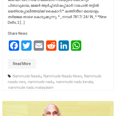
പിതാവുമായ, മേജർ ആർച്ച് ബിഷപ്പ് മാർ റാഫേൽ തട്ടിൽ
മെത്രാപ്പോലീത്തയ്ക്ക് കൈമാറി.* കത്തിൻ്റെ മലയാളം
തർജ്ജമ താഴെ കൊടുക്കുന്നു. *_നമ്പർ 7817/ 24/ IN_* *New
Delhi, 2 […]
Share News
Facebook
Twitter
Email
Reddit
LinkedIn
WhatsApp
Read More
Nammude Naadu
,
Nammude Naadu News
,
Nammude
naadu nws
,
nammude nadu
,
nammude nadu kerala
,
nammude nadu malayalam