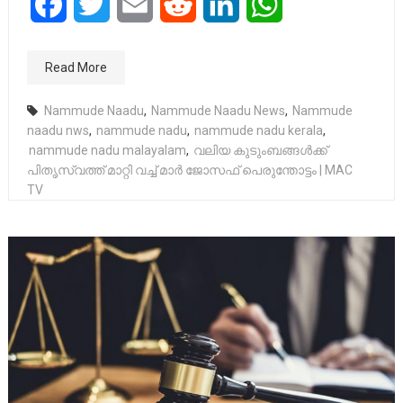
Facebook
Twitter
Email
Reddit
LinkedIn
WhatsApp
Read More
Nammude Naadu
,
Nammude Naadu News
,
Nammude
naadu nws
,
nammude nadu
,
nammude nadu kerala
,
nammude nadu malayalam
,
വലിയ കുടുംബങ്ങൾക്ക്
പിതൃസ്വത്ത് മാറ്റി വച്ച് മാർ ജോസഫ് പെരുന്തോട്ടം | MAC
TV