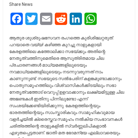
Share News
Facebook
Twitter
Email
Reddit
LinkedIn
WhatsApp
ആതുര ശുശ്രുഷസേവന രംഗത്തെ കുരിശിലേറ്റരുത്:
പറയാതെ വയ്യ! ​കഴിഞ്ഞ കുറച്ചു നാളുകളായി
കേരളത്തിലെ കത്തോലിക്കാ സഭയ്ക്കും അതിന്റെ
നേതൃത്വത്തിനുമെതിരെ ആസൂത്രിതമായ ചില
പ്രചാരണങ്ങൾ മാധ്യമങ്ങളിലൂടെയും
നവമാധ്യമങ്ങളിലൂടെയും നടന്നുവരുന്നത് നാം
കാണുന്നുണ്ട്. സഭയുടെ സൽപേരിന് കളങ്കമുണ്ടാക്കാനും
പൊതുസമൂഹത്തിലും വിശ്വാസികൾക്കിടയിലും സഭാ
നേതൃത്വത്തോട് വെറുപ്പ് ഉളവാക്കാനും ലക്ഷ്യമിട്ടുള്ള ചില
അജണ്ടകൾ ഇതിനു പിന്നിലുണ്ടോ എന്ന്
സംശയിക്കേണ്ടിയിരിക്കുന്നു. ​കേരളത്തിന്റെയും
ഭാരതത്തിന്റെയും സാംസ്കാരികവും സാമൂഹികവുമായ
വളർച്ചയിൽ ക്രൈസ്തവ സമൂഹം നൽകിയ സംഭാവനകൾ
ചരിത്രത്തിന്റെ താളുകളിൽ സ്വർണ്ണലിപികളാൽ
എഴുതപ്പെട്ടതാണ്. ജാതി-മത ഭേദമന്യേ എല്ലാവരെയും