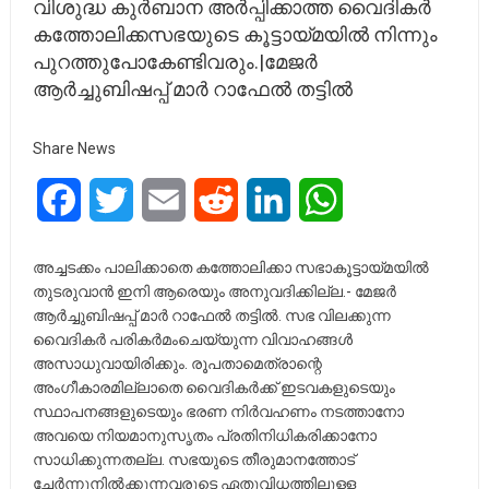
വിശുദ്ധ കുർബാന അർപ്പിക്കാത്ത വൈദികർ
കത്തോലിക്കസഭയുടെ കൂട്ടായ്മയിൽ നിന്നും
പുറത്തുപോകേണ്ടിവരും.|മേജർ
ആർച്ചുബിഷപ്പ് മാർ റാഫേൽ തട്ടിൽ
Share News
Facebook
Twitter
Email
Reddit
LinkedIn
WhatsApp
അച്ചടക്കം പാലിക്കാതെ കത്തോലിക്കാ സഭാകൂട്ടായ്മയിൽ
തുടരുവാൻ ഇനി ആരെയും അനുവദിക്കില്ല.- മേജർ
ആർച്ചുബിഷപ്പ് മാർ റാഫേൽ തട്ടിൽ. സഭ വിലക്കുന്ന
വൈദികർ പരികർമംചെയ്യുന്ന വിവാഹങ്ങൾ
അസാധുവായിരിക്കും. രൂപതാമെത്രാന്റെ
അംഗീകാരമില്ലാതെ വൈദികർക്ക് ഇടവകളുടെയും
സ്ഥാപനങ്ങളുടെയും ഭരണ നിർവഹണം നടത്താനോ
അവയെ നിയമാനുസൃതം പ്രതിനിധികരിക്കാനോ
സാധിക്കുന്നതല്ല. സഭയുടെ തീരുമാനത്തോട്
ചേർന്നുനിൽക്കുന്നവരുടെ ഏതുവിധത്തിലുള്ള