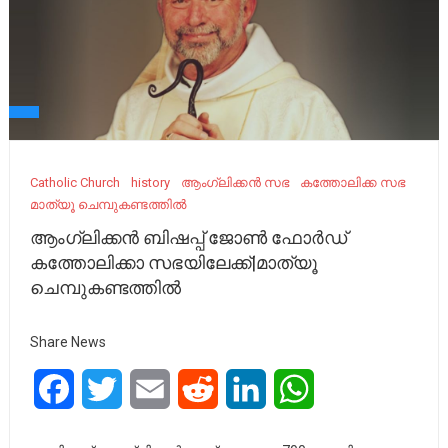
Catholic Church
history
ആംഗ്ലിക്കൻ സഭ
കത്തോലിക്ക സഭ
മാത്യൂ ചെമ്പുകണ്ടത്തിൽ
ആംഗ്ലിക്കൻ ബിഷപ്പ് ജോൺ ഫോർഡ്
കത്തോലിക്കാ സഭയിലേക്ക്|മാത്യൂ
ചെമ്പുകണ്ടത്തിൽ
Share News
Facebook
Twitter
Email
Reddit
LinkedIn
WhatsApp