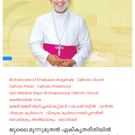
Archdiocese of Ernakulam-Angamaly
Catholic Church
Catholic Priest
Catholic Priesthood
Syro-Malabar Major Archiepiscopal Catholic Church
കത്തോലിക്ക സഭ
മേജർ മേജർ ആർച്ചുബിഷപ്പ് മാർ റാഫേൽ തട്ടിൽ
വാർത്ത
വിശുദ്ധ കുർബാന
വിശുദ്ധ കുർബാനയർപ്പണരീതി
വൈദികരും അല്‍മായരും
വൈദികർ
ജൂലൈ മൂന്നുമുതൽ ഏകീകൃതരീതിയിൽ