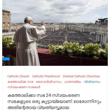
Catholic Church
Catholic Priesthood
Oriental Catholic Churches
കത്തോലിക്ക സഭ
ദൈവവിശ്വാസം
പാരമ്പര്യം
വിശ്വാസം
സ്വയംഭരണ സഭകൾ
കത്തോലിക്കാ സഭ 24 സ്വയംഭരണ
സഭകളുടെ ഒരു കൂട്ടായ്മയാണ്. ഓരോന്നിനും
അതിന്റേതായ വ്യത്യസ്തമായ