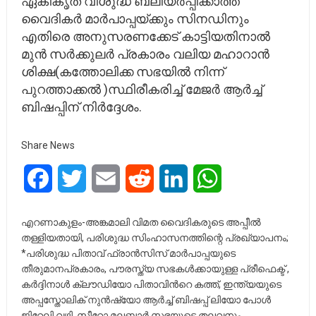
ഏകീകൃത വിശുദ്ധ ബലിയർപ്പിക്കാത്ത
വൈദികർ മാർപാപ്പയ്ക്കും സിനഡിനും
എതിരെ അനുസരണക്കേട് കാട്ടിയതിനാൽ
മുൻ സർക്കുലർ പ്രകാരം വലിയ മഹാറാൻ
ശിക്ഷ(കത്തോലിക്ക സഭയിൽ നിന്ന്
പുറത്താക്കൽ )സ്ഥിരീകരിച്ച് മേജർ ആർച്ച്
ബിഷപ്പിന് നിർദ്ദേശം.
Share News
Facebook
Twitter
Email
Reddit
LinkedIn
WhatsApp
എറണാകുളം-അങ്കമാലി വിമത വൈദികരുടെ അപ്പീൽ
തള്ളിയതായി, പരിശുദ്ധ സിംഹാസനത്തിന്റെ പ്രഖ്യാപനം;
*പരിശുദ്ധ പിതാവ് ഫ്രാൻസിസ് മാർപാപ്പയുടെ
തീരുമാനപ്രകാരം, പൗരസ്ത്യ സഭകൾക്കായുള്ള പ്രീഫെക്ട് ,
കർദ്ദിനാൾ ക്ലൗഡിയോ പിതാവിൻറെ കത്ത്, ഇന്ത്യയുടെ
അപ്പസ്തോലിക് നുൻഷ്യോ ആർച്ച് ബിഷപ്പ് ലിയോ പോൾ
ജിറേലി വഴി, സീറോ മലബാർ സഭയുടെ തലവനും