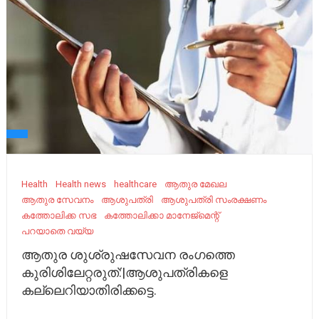
Health
Health news
healthcare
ആതുര മേഖല
ആതുര സേവനം
ആശുപത്രി
ആശുപത്രി സംരക്ഷണം
കത്തോലിക്ക സഭ
കത്തോലിക്കാ മാനേജ്മെന്റ്
പറയാതെ വയ്യ
ആതുര ശുശ്രുഷസേവന രംഗത്തെ
കുരിശിലേറ്റരുത്:|ആശുപത്രികളെ
കല്ലെറിയാതിരിക്കട്ടെ.