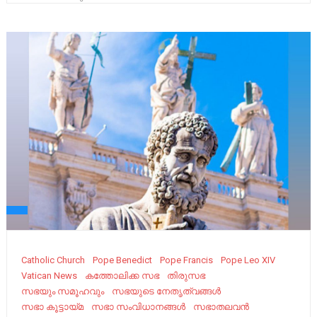
Catholic Church
Pope Benedict
Pope Francis
Pope Leo XIV
Vatican News
കത്തോലിക്ക സഭ
തിരുസഭ
സഭയും സമൂഹവും
സഭയുടെ നേതൃത്വങ്ങള്‍
സഭാ കൂട്ടായ്മ
സഭാ സംവിധാനങ്ങൾ
സഭാതലവൻ