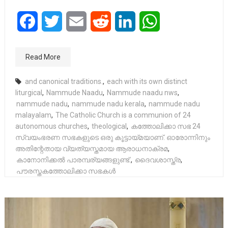
Facebook
Twitter
Email
Reddit
LinkedIn
WhatsApp
Read More
and canonical traditions.
,
each with its own distinct
liturgical
,
Nammude Naadu
,
Nammude naadu nws
,
nammude nadu
,
nammude nadu kerala
,
nammude nadu
malayalam
,
The Catholic Church is a communion of 24
autonomous churches
,
theological
,
കത്തോലിക്കാ സഭ 24
സ്വയംഭരണ സഭകളുടെ ഒരു കൂട്ടായ്മയാണ്. ഓരോന്നിനും
അതിന്റേതായ വ്യത്യസ്തമായ ആരാധനാക്രമ
,
കാനോനിക്കൽ പാരമ്പര്യങ്ങളുണ്ട്.
,
ദൈവശാസ്ത്ര
,
പൗരസ്തകത്തോലിക്കാ സഭകൾ