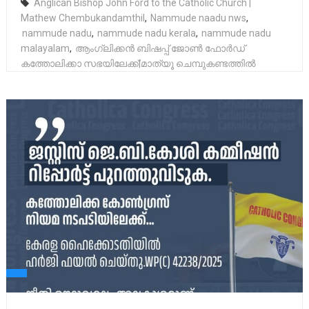
Anglican Bishop John Ford to the Catholic Church |
Mathew Chembukandamthil
,
Nammude naadu nws
,
nammude nadu
,
nammude nadu kerala
,
nammude nadu
malayalam
,
ആംഗ്ലിക്കൻ ബിഷപ്പ് ജോൺ ഫോർഡ്
കത്തോലിക്കാ സഭയിലേക്ക്|മാത്യൂ ചെമ്പുകണ്ടത്തിൽ