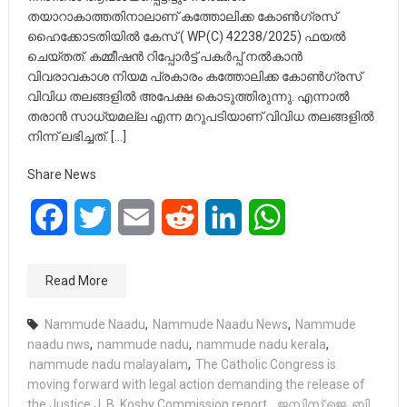
തയാറാകാത്തതിനാലാണ് കത്തോലിക്ക കോൺഗ്രസ്‌
ഹൈക്കോടതിയിൽ കേസ് ( WP(C) 42238/2025) ഫയൽ
ചെയ്തത്. കമ്മീഷൻ റിപ്പോർട്ട് പകർപ്പ് നൽകാൻ
വിവരാവകാശ നിയമ പ്രകാരം കത്തോലിക്ക കോൺഗ്രസ്
വിവിധ തലങ്ങളിൽ അപേക്ഷ കൊടുത്തിരുന്നു. എന്നാൽ
തരാൻ സാധ്യമല്ല എന്ന മറുപടിയാണ് വിവിധ തലങ്ങളിൽ
നിന്ന് ലഭിച്ചത്. […]
Share News
Facebook
Twitter
Email
Reddit
LinkedIn
WhatsApp
Read More
Nammude Naadu
,
Nammude Naadu News
,
Nammude
naadu nws
,
nammude nadu
,
nammude nadu kerala
,
nammude nadu malayalam
,
The Catholic Congress is
moving forward with legal action demanding the release of
the Justice J. B. Koshy Commission report.
,
ജസ്റ്റിസ് ജെ. ബി