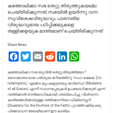
കത്തോലിക്കാ സഭ തെറ്റു തിരുത്തുകയല്ല
ചെയ്തിരിക്കുന്നത്, സഭയിൽ ഉയർന്നു വന്ന
സുവിശേഷവിരുദ്ധവും പാരമ്പര്യ
വിരുദ്ധവുമായ പഠിപ്പിക്കലുകളെ
തള്ളിക്കളയുക മാത്രമാണ് ചെയ്തിരിക്കുന്നത്
Share News
Facebook
Twitter
Email
Reddit
LinkedIn
WhatsApp
കത്തോലിക്കാ സഭ ഒടുവിൽ തെറ്റു തിരുത്തിയോ ?
ദൈവമാതാവായ പരിശുദ്ധ മറിയത്തിനു ‘സഹ-രക്ഷക’ (Co-
redemptrix), ‘എല്ലാ കൃപകളുടെയും മധ്യസ്ഥ’ (Mediatrix
of all Graces) എന്നീ സ്ഥാനപ്പേരുകൾ ഉപയോഗിക്കരുത് എന്ന്
വത്തിക്കാൻ ഔദ്യോഗികമായി പ്രഖ്യാപിച്ചു. വിശ്വാസ
കാര്യങ്ങൾക്കായുള്ള വത്തിക്കാനിലെ ഡിക്യാസ്റ്ററി
(Dicastery for the Doctrine of the Faith) പുറത്തിറക്കിയ ഒരു
പ്രബോധന രേഖയിലാണ് ഈ കാര്യം