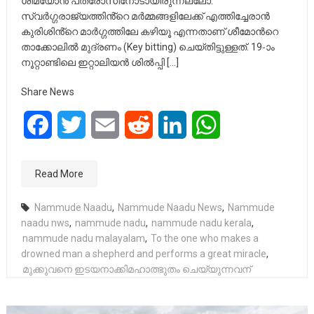
ശിമയോന്‍ പത്രോസിനോടായിരുന്നല്ലോ.
സ്വര്‍ഗ്ഗരാജ്യത്തിൻ്റെ മർമ്മങ്ങളിലേക്ക് എത്തിച്ചേരാൻ
കുരിശിൻ്റെ മാർഗ്ഗത്തിലേ കഴിയൂ എന്നതാണ് ശീമോന്‍റെ
താക്കോലില്‍ മുദ്രണം (Key bitting) ചെയ്തിട്ടുള്ളത്. 19-ാം
നൂറ്റാണ്ടിലെ ഇറ്റാലിയന്‍ ശില്‍പ്പി […]
Share News
Facebook
Twitter
Email
Reddit
LinkedIn
WhatsApp
Read More
Nammude Naadu
,
Nammude Naadu News
,
Nammude
naadu nws
,
nammude nadu
,
nammude nadu kerala
,
nammude nadu malayalam
,
To the one who makes a
drowned man a shepherd and performs a great miracle
,
മുക്കുവനെ ഇടയനാക്കിമഹാത്ഭുതം ചെയ്യുന്നവന്