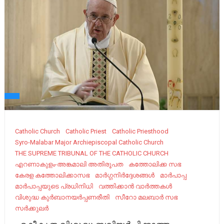
Catholic Church
Catholic Priest
Catholic Priesthood
Syro-Malabar Major Archiepiscopal Catholic Church
THE SUPREME TRIBUNAL OF THE CATHOLIC CHURCH
എറണാകുളം-അങ്കമാലി അതിരൂപത
കത്തോലിക്ക സഭ
കേരള കത്തോലിക്കാസഭ
മാർഗ്ഗനിർദ്ദേശങ്ങൾ
മാർപാപ്പ
മാർപാപ്പയുടെ പ്രധിനിധി
വത്തിക്കാൻ വാർത്തകൾ
വിശുദ്ധ കുർബാനയർപ്പണരീതി
സീറോ മലബാർ സഭ
സർക്കുലർ