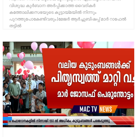
വിശുദ്ധ കുർബാന അർപ്പിക്കാത്ത വൈദികർ
കത്തോലിക്കസഭയുടെ കൂട്ടായ്മയിൽ നിന്നും
പുറത്തുപോകേണ്ടിവരും.|മേജർ ആർച്ചുബിഷപ്പ് മാർ റാഫേൽ
തട്ടിൽ