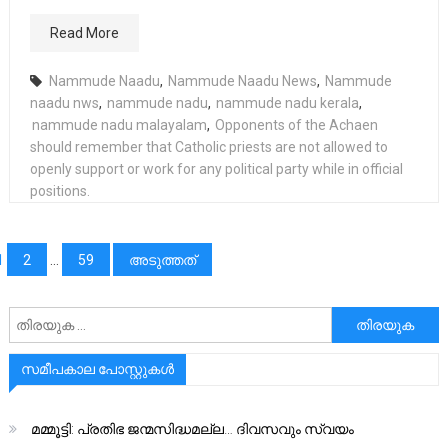
Read More
Nammude Naadu
,
Nammude Naadu News
,
Nammude
naadu nws
,
nammude nadu
,
nammude nadu kerala
,
nammude nadu malayalam
,
Opponents of the Achaen
should remember that Catholic priests are not allowed to
openly support or work for any political party while in official
positions.
പോസ്റ്റുക്കളിലൂടെ
1
2
…
59
അടുത്തത്
അനേഷിക്കുക
സമീപകാല പോസ്റ്റുകൾ
മമ്മൂട്ടി: പ്രതിഭ ജന്മസിദ്ധമല്ല… ദിവസവും സ്വയം