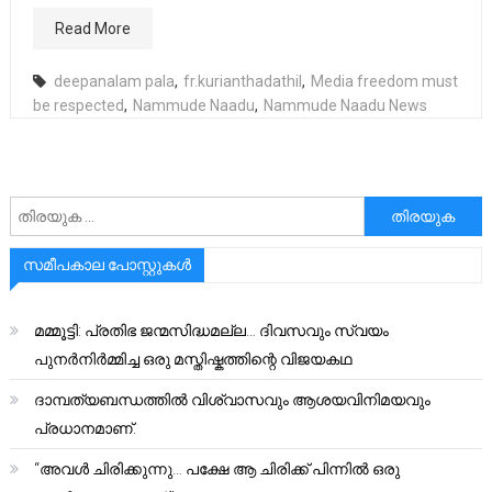
Read More
deepanalam pala
,
fr.kurianthadathil
,
Media freedom must
be respected
,
Nammude Naadu
,
Nammude Naadu News
അനേഷിക്കുക
സമീപകാല പോസ്റ്റുകൾ
മമ്മൂട്ടി: പ്രതിഭ ജന്മസിദ്ധമല്ല… ദിവസവും സ്വയം
പുനർനിർമ്മിച്ച ഒരു മസ്തിഷ്കത്തിന്റെ വിജയകഥ
ദാമ്പത്യബന്ധത്തിൽ വിശ്വാസവും ആശയവിനിമയവും
പ്രധാനമാണ്.
“അവൾ ചിരിക്കുന്നു… പക്ഷേ ആ ചിരിക്ക് പിന്നിൽ ഒരു