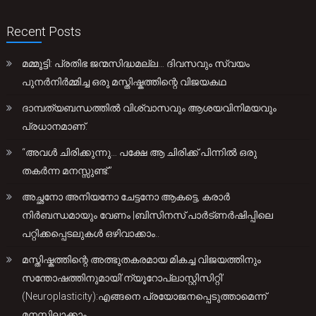
Recent Posts
മമ്മൂട്ടി: പ്രതിഭ ജന്മസിദ്ധമല്ല… ദിവസവും സ്വയം
പുനർനിർമ്മിച്ച ഒരു മസ്തിഷ്കത്തിന്റെ വിജയകഥ
ദാമ്പത്യബന്ധത്തിൽ വിശ്വാസവും ആശയവിനിമയവും
പ്രധാനമാണ്.
“അവൾ ചിരിക്കുന്നു… പക്ഷേ ആ ചിരിക്ക് പിന്നിൽ ഒരു
തകർന്ന മനസ്സുണ്ട്.”
അച്ഛനോ അനിയനോ ചേട്ടനോ ആകട്ടെ, കരാർ
നിർബന്ധമായും വേണം |ബിസിനസ് പാർട്ണർഷിപ്പിലെ
പറ്റിക്കപ്പെടലുകൾ ഒഴിവാക്കാം..
മസ്തിഷ്കത്തിന്റെ അത്ഭുതകരമായ മികച്ച വിജയത്തിനും
സന്തോഷത്തിനുമായി’ന്യൂറോപ്ലാസ്റ്റിസിറ്റി’
(Neuroplasticity):എങ്ങനെ പ്രയോജനപ്പെടുത്താമെന്ന്
മനസ്സിലാക്കാം.