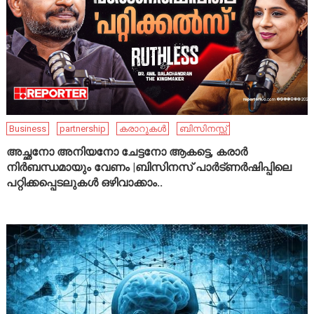
Business
partnership
കരാറുകൾ
ബിസിനസ്സ്
അച്ഛനോ അനിയനോ ചേട്ടനോ ആകട്ടെ, കരാർ
നിർബന്ധമായും വേണം |ബിസിനസ് പാർട്ണർഷിപ്പിലെ
പറ്റിക്കപ്പെടലുകൾ ഒഴിവാക്കാം..