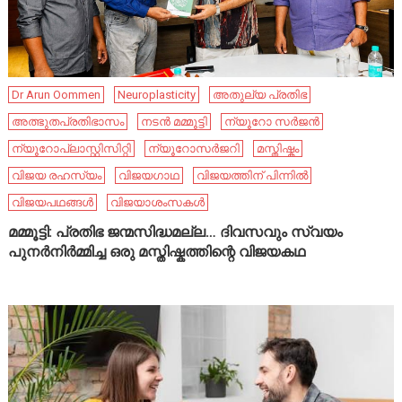
Dr Arun Oommen
Neuroplasticity
അതുല്യ പ്രതിഭ
അത്ഭുതപ്രതിഭാസം
നടൻ മമ്മൂട്ടി
ന്യൂറോ സർജൻ
ന്യൂറോപ്ലാസ്റ്റിസിറ്റി
ന്യൂറോസർജറി
മസ്തിഷ്കം
വിജയ രഹസ്യം
വിജയഗാഥ
വിജയത്തിന് പിന്നിൽ
വിജയപഥങ്ങൾ
വിജയാശംസകൾ
മമ്മൂട്ടി: പ്രതിഭ ജന്മസിദ്ധമല്ല… ദിവസവും സ്വയം
പുനർനിർമ്മിച്ച ഒരു മസ്തിഷ്കത്തിന്റെ വിജയകഥ