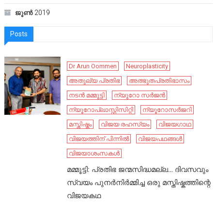
ജൂൺ 2019
Posts
Dr Arun Oommen
Neuroplasticity
അതുല്യ പ്രതിഭ
അത്ഭുതപ്രതിഭാസം
നടൻ മമ്മൂട്ടി
ന്യൂറോ സർജൻ
ന്യൂറോപ്ലാസ്റ്റിസിറ്റി
ന്യൂറോസർജറി
മസ്തിഷ്കം
വിജയ രഹസ്യം
വിജയഗാഥ
വിജയത്തിന് പിന്നിൽ
വിജയപഥങ്ങൾ
വിജയാശംസകൾ
മമ്മൂട്ടി: പ്രതിഭ ജന്മസിദ്ധമല്ല… ദിവസവും
സ്വയം പുനർനിർമ്മിച്ച ഒരു മസ്തിഷ്കത്തിന്റെ
വിജയകഥ