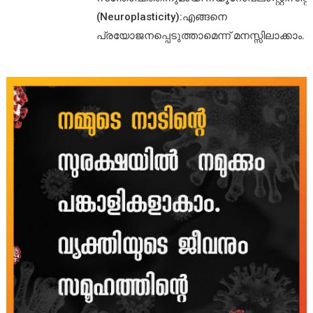
(Neuroplasticity):എങ്ങനെ
പ്രയോജനപ്പെടുത്താമെന്ന് മനസ്സിലാക്കാം.