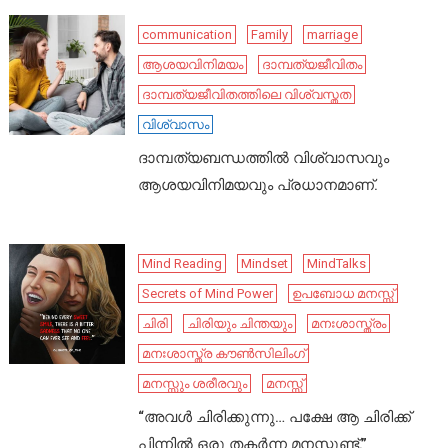
communication
Family
marriage
ആശയവിനിമയം
ദാമ്പത്യജീവിതം
ദാമ്പത്യജീവിതത്തിലെ വിശ്വസ്തത
വിശ്വാസം
ദാമ്പത്യബന്ധത്തിൽ വിശ്വാസവും
ആശയവിനിമയവും പ്രധാനമാണ്.
Mind Reading
Mindset
MindTalks
Secrets of Mind Power
ഉപബോധ മനസ്സ്
ചിരി
ചിരിയും ചിന്തയും
മനഃശാസ്ത്രം
മനഃശാസ്ത്ര കൗൺസിലിംഗ്
മനസ്സും ശരീരവും
മനസ്സ്
“അവൾ ചിരിക്കുന്നു… പക്ഷേ ആ ചിരിക്ക്
പിന്നിൽ ഒരു തകർന്ന മനസ്സുണ്ട്.”