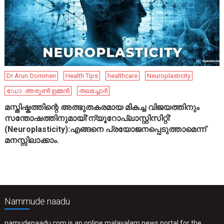
Dr Arun Oommen
Health Tips
healthcare
Neuroplasticity
ഡോ .അരുൺ ഉമ്മൻ
തലച്ചോർ
മസ്തിഷ്കത്തിന്റെ അത്ഭുതകരമായ മികച്ച വിജയത്തിനും
സന്തോഷത്തിനുമായി’ന്യൂറോപ്ലാസ്റ്റിസിറ്റി’
(Neuroplasticity):എങ്ങനെ പ്രയോജനപ്പെടുത്താമെന്ന്
മനസ്സിലാക്കാം.
Nammude naadu
namudenaadu.com is an online malayalam news portal for the