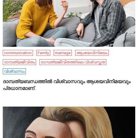
communication
Family
marriage
ആശയവിനിമയം
ദാമ്പത്യജീവിതം
ദാമ്പത്യജീവിതത്തിലെ വിശ്വസ്തത
വിശ്വാസം
ദാമ്പത്യബന്ധത്തിൽ വിശ്വാസവും ആശയവിനിമയവും
പ്രധാനമാണ്.