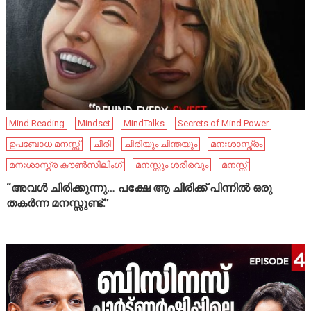
Mind Reading
Mindset
MindTalks
Secrets of Mind Power
ഉപബോധ മനസ്സ്
ചിരി
ചിരിയും ചിന്തയും
മനഃശാസ്ത്രം
മനഃശാസ്ത്ര കൗൺസിലിംഗ്
മനസ്സും ശരീരവും
മനസ്സ്
“അവൾ ചിരിക്കുന്നു… പക്ഷേ ആ ചിരിക്ക് പിന്നിൽ ഒരു
തകർന്ന മനസ്സുണ്ട്.”