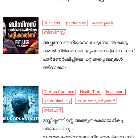
Business
partnership
കരാറുകൾ
ബിസിനസ്സ്
അച്ഛനോ അനിയനോ ചേട്ടനോ ആകട്ടെ,
കരാർ നിർബന്ധമായും വേണം |ബിസിനസ്
പാർട്ണർഷിപ്പിലെ പറ്റിക്കപ്പെടലുകൾ
ഒഴിവാക്കാം..
Dr Arun Oommen
Health Tips
healthcare
Neuroplasticity
ഡോ .അരുൺ ഉമ്മൻ
തലച്ചോർ
മസ്തിഷ്കത്തിന്റെ അത്ഭുതകരമായ മികച്ച
വിജയത്തിനും
സന്തോഷത്തിനുമായി’ന്യൂറോപ്ലാസ്റ്റിസിറ്റി’