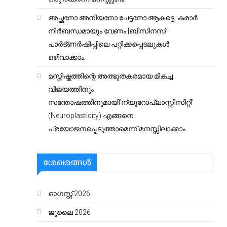
അച്ഛനോ അനിയനോ ചേട്ടനോ ആകട്ടെ, കരാർ
നിർബന്ധമായും വേണം |ബിസിനസ്
പാർട്ണർഷിപ്പിലെ പറ്റിക്കപ്പെടലുകൾ
ഒഴിവാക്കാം..
മസ്തിഷ്കത്തിന്റെ അത്ഭുതകരമായ മികച്ച
വിജയത്തിനും
സന്തോഷത്തിനുമായി’ന്യൂറോപ്ലാസ്റ്റിസിറ്റി’
(Neuroplasticity):എങ്ങനെ
പ്രയോജനപ്പെടുത്താമെന്ന് മനസ്സിലാക്കാം.
ശേഖരങ്ങൾ
ഓഗസ്റ്റ്‌ 2026
ജൂലൈ 2026