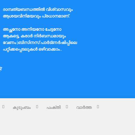
ദാമ്പത്യബന്ധത്തിൽ വിശ്വാസവും
ആശയവിനിമയവും പ്രധാനമാണ്.
അച്ഛനോ അനിയനോ ചേട്ടനോ
ആകട്ടെ, കരാർ നിർബന്ധമായും
വേണം |ബിസിനസ് പാർട്ണർഷിപ്പിലെ
പറ്റിക്കപ്പെടലുകൾ ഒഴിവാക്കാം..
ി’
കുടുംബം
പംക്തി
വാർത്ത