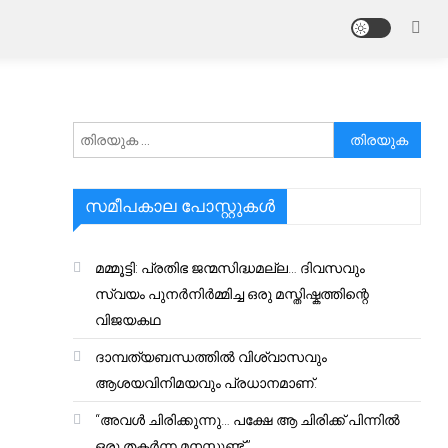
അനേഷിക്കുക
സമീപകാല പോസ്റ്റുകൾ
മമ്മൂട്ടി: പ്രതിഭ ജന്മസിദ്ധമല്ല… ദിവസവും
സ്വയം പുനർനിർമ്മിച്ച ഒരു മസ്തിഷ്കത്തിന്റെ
വിജയകഥ
ദാമ്പത്യബന്ധത്തിൽ വിശ്വാസവും
ആശയവിനിമയവും പ്രധാനമാണ്.
“അവൾ ചിരിക്കുന്നു… പക്ഷേ ആ ചിരിക്ക് പിന്നിൽ
ഒരു തകർന്ന മനസ്സുണ്ട്.”