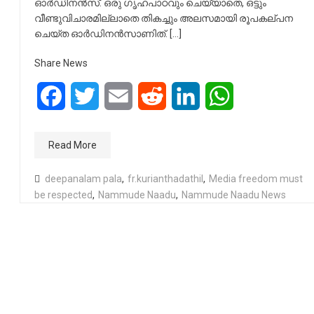
ഓര്‍ഡിനന്‍സ്. ഒരു ഗൃഹപാഠവും ചെയ്യാതെ, ഒട്ടും
വീണ്ടുവിചാരമില്ലാതെ തികച്ചും അലസമായി രൂപകല്പന
ചെയ്ത ഓര്‍ഡിനന്‍സാണിത്. […]
Share News
Facebook
Twitter
Email
Reddit
LinkedIn
WhatsApp
Read More
deepanalam pala
,
fr.kurianthadathil
,
Media freedom must
be respected
,
Nammude Naadu
,
Nammude Naadu News