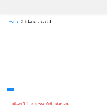
Home
fr.kurianthadathil
നിയമവീഥി
മാധ്യമ വീഥി
വീക്ഷണം