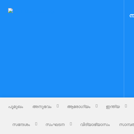
Skip
to
Nammude Naadu
ന
നമ്മുടെ നാട്
content
പൂമുഖം
അനുഭവം
ആരോഗ്യം
ഇന്ത്യ
സന്ദേശം
സംഘടന
വിദ്യാഭ്യാസം
സാമ്പത