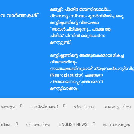
മമ്മൂട്ടി: പ്രതിഭ ജന്മസിദ്ധമല്ല…
വ വാർത്തകൾ
ദിവസവും സ്വയം പുനർനിർമ്മിച്ച ഒരു
മസ്തിഷ്കത്തിന്റെ വിജയകഥ
“അവൾ ചിരിക്കുന്നു… പക്ഷേ ആ
ചിരിക്ക് പിന്നിൽ ഒരു തകർന്ന
മനസ്സുണ്ട്.”
മസ്തിഷ്കത്തിന്റെ അത്ഭുതകരമായ മികച്ച
വിജയത്തിനും
സന്തോഷത്തിനുമായി’ന്യൂറോപ്ലാസ്റ്റിസിറ്റ
(Neuroplasticity):എങ്ങനെ
പ്രയോജനപ്പെടുത്താമെന്ന്
മനസ്സിലാക്കാം.
കേരളം
അറിയിപ്പുകൾ
പ്രാർത്ഥന
സാംസ്കാരികം
്തികം
സാങ്കേതികം
ENGLISH NEWS
ബന്ധപെടുക