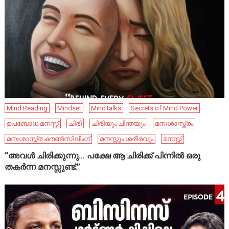
Mind Reading
Mindset
MindTalks
Secrets of Mind Power
ഉപബോധ മനസ്സ്
ചിരി
ചിരിയും ചിന്തയും
മനഃശാസ്ത്രം
മനഃശാസ്ത്ര കൗൺസിലിംഗ്
മനസ്സും ശരീരവും
മനസ്സ്
“അവൾ ചിരിക്കുന്നു… പക്ഷേ ആ ചിരിക്ക് പിന്നിൽ ഒരു
തകർന്ന മനസ്സുണ്ട്.”