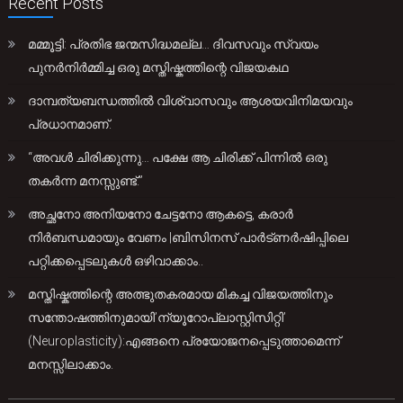
Recent Posts
മമ്മൂട്ടി: പ്രതിഭ ജന്മസിദ്ധമല്ല… ദിവസവും സ്വയം
പുനർനിർമ്മിച്ച ഒരു മസ്തിഷ്കത്തിന്റെ വിജയകഥ
ദാമ്പത്യബന്ധത്തിൽ വിശ്വാസവും ആശയവിനിമയവും
പ്രധാനമാണ്.
“അവൾ ചിരിക്കുന്നു… പക്ഷേ ആ ചിരിക്ക് പിന്നിൽ ഒരു
തകർന്ന മനസ്സുണ്ട്.”
അച്ഛനോ അനിയനോ ചേട്ടനോ ആകട്ടെ, കരാർ
നിർബന്ധമായും വേണം |ബിസിനസ് പാർട്ണർഷിപ്പിലെ
പറ്റിക്കപ്പെടലുകൾ ഒഴിവാക്കാം..
മസ്തിഷ്കത്തിന്റെ അത്ഭുതകരമായ മികച്ച വിജയത്തിനും
സന്തോഷത്തിനുമായി’ന്യൂറോപ്ലാസ്റ്റിസിറ്റി’
(Neuroplasticity):എങ്ങനെ പ്രയോജനപ്പെടുത്താമെന്ന്
മനസ്സിലാക്കാം.