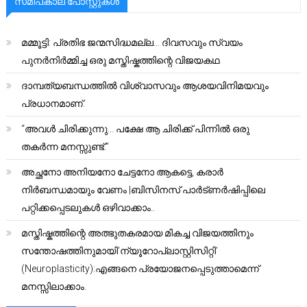
സമീപകാല പോസ്റ്റുകൾ
മമ്മൂട്ടി: പ്രതിഭ ജന്മസിദ്ധമല്ല… ദിവസവും സ്വയം
പുനർനിർമ്മിച്ച ഒരു മസ്തിഷ്കത്തിന്റെ വിജയകഥ
ദാമ്പത്യബന്ധത്തിൽ വിശ്വാസവും ആശയവിനിമയവും
പ്രധാനമാണ്.
“അവൾ ചിരിക്കുന്നു… പക്ഷേ ആ ചിരിക്ക് പിന്നിൽ ഒരു
തകർന്ന മനസ്സുണ്ട്.”
അച്ഛനോ അനിയനോ ചേട്ടനോ ആകട്ടെ, കരാർ
നിർബന്ധമായും വേണം |ബിസിനസ് പാർട്ണർഷിപ്പിലെ
പറ്റിക്കപ്പെടലുകൾ ഒഴിവാക്കാം..
മസ്തിഷ്കത്തിന്റെ അത്ഭുതകരമായ മികച്ച വിജയത്തിനും
സന്തോഷത്തിനുമായി’ന്യൂറോപ്ലാസ്റ്റിസിറ്റി’
(Neuroplasticity):എങ്ങനെ പ്രയോജനപ്പെടുത്താമെന്ന്
മനസ്സിലാക്കാം.