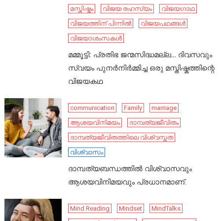
മസ്തിഷ്കം
വിജയ രഹസ്യം
വിജയഗാഥ
വിജയത്തിന് പിന്നിൽ
വിജയപഥങ്ങൾ
വിജയാശംസകൾ
മമ്മൂട്ടി: പ്രതിഭ ജന്മസിദ്ധമല്ല… ദിവസവും
സ്വയം പുനർനിർമ്മിച്ച ഒരു മസ്തിഷ്കത്തിന്റെ
വിജയകഥ
communication
Family
marriage
ആശയവിനിമയം
ദാമ്പത്യജീവിതം
ദാമ്പത്യജീവിതത്തിലെ വിശ്വസ്തത
വിശ്വാസം
ദാമ്പത്യബന്ധത്തിൽ വിശ്വാസവും
ആശയവിനിമയവും പ്രധാനമാണ്.
Mind Reading
Mindset
MindTalks