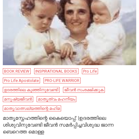
BOOK REVIEW
INSPIRATIONAL BOOKS
Pro Life
Pro Life Apostolate
PRO-LIFE WARRIOR
ഉദരത്തിലെ കുഞ്ഞിനുവേണ്ടി
ജീവൻ സംരക്ഷിക്കുക
മനുഷ്യജീവൻ
മാതൃത്വം മഹനീയം
മാതൃവാത്സല്യത്തിന്റെ മഹിമ
മാതൃസ്നേഹത്തിന്റെ കൈയൊപ്പ്: |ഉദരത്തിലെ
ശിശുവിനുവേണ്ടി ജീവൻ സമർപ്പിച്ചവിശുദ്ധ ജാന്ന
ബെറെത്ത മൊള്ള