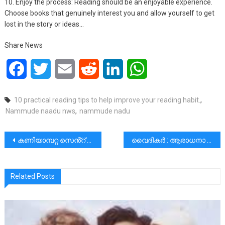
10. Enjoy the process: Reading should be an enjoyable experience.
Choose books that genuinely interest you and allow yourself to get
lost in the story or ideas…
Share News
Facebook
Twitter
Email
Reddit
LinkedIn
WhatsApp
10 practical reading tips to help improve your reading habit.
,
Nammude naadu nws
,
nammude nadu
പോസ്റ്റുകളിലൂടെ
കണിയാമ്പറ്റ സെൻ്റ് മേരീസ് ഇടവകസുവർണ്ണ ജൂബിലി തിരുനാളിന് കൊടിയേറി
വൈദികർ : ആരാധനാ സമൂഹത്തെ വിനയത്തോടെ നയിക്കേണ്ടവർ|വിവാദത്തിന്റെ അടയാളത്തിൽ നിന്നും സ്നേഹത്തിന്റെ കൂദാശയിലേക്ക്
Related Posts