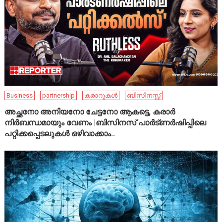
Business
partnership
കരാറുകൾ
ബിസിനസ്സ്
അച്ഛനോ അനിയനോ ചേട്ടനോ ആകട്ടെ, കരാർ
നിർബന്ധമായും വേണം |ബിസിനസ് പാർട്ണർഷിപ്പിലെ
പറ്റിക്കപ്പെടലുകൾ ഒഴിവാക്കാം..