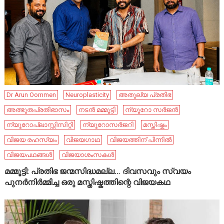
Dr Arun Oommen
Neuroplasticity
അതുല്യ പ്രതിഭ
അത്ഭുതപ്രതിഭാസം
നടൻ മമ്മൂട്ടി
ന്യൂറോ സർജൻ
ന്യൂറോപ്ലാസ്റ്റിസിറ്റി
ന്യൂറോസർജറി
മസ്തിഷ്കം
വിജയ രഹസ്യം
വിജയഗാഥ
വിജയത്തിന് പിന്നിൽ
വിജയപഥങ്ങൾ
വിജയാശംസകൾ
മമ്മൂട്ടി: പ്രതിഭ ജന്മസിദ്ധമല്ല… ദിവസവും സ്വയം
പുനർനിർമ്മിച്ച ഒരു മസ്തിഷ്കത്തിന്റെ വിജയകഥ