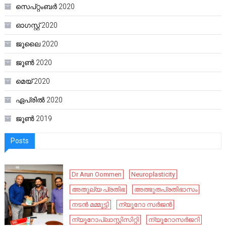
സെപ്റ്റംബർ 2020
ഓഗസ്റ്റ്‌ 2020
ജൂലൈ 2020
ജൂൺ 2020
മെയ്‌ 2020
ഏപ്രിൽ 2020
ജൂൺ 2019
Posts
Dr Arun Oommen
Neuroplasticity
അതുല്യ പ്രതിഭ
അത്ഭുതപ്രതിഭാസം
നടൻ മമ്മൂട്ടി
ന്യൂറോ സർജൻ
ന്യൂറോപ്ലാസ്റ്റിസിറ്റി
ന്യൂറോസർജറി