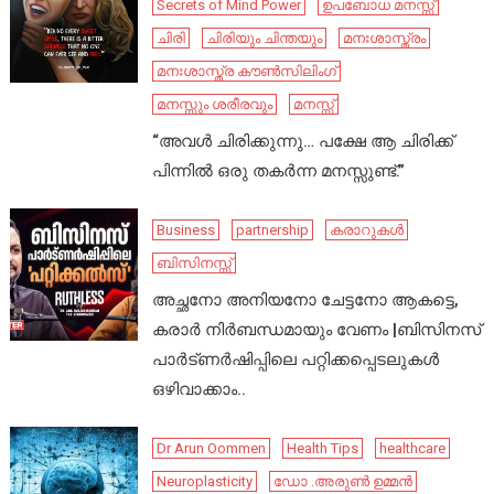
Secrets of Mind Power
ഉപബോധ മനസ്സ്
ചിരി
ചിരിയും ചിന്തയും
മനഃശാസ്ത്രം
മനഃശാസ്ത്ര കൗൺസിലിംഗ്
മനസ്സും ശരീരവും
മനസ്സ്
“അവൾ ചിരിക്കുന്നു… പക്ഷേ ആ ചിരിക്ക്
പിന്നിൽ ഒരു തകർന്ന മനസ്സുണ്ട്.”
Business
partnership
കരാറുകൾ
ബിസിനസ്സ്
അച്ഛനോ അനിയനോ ചേട്ടനോ ആകട്ടെ,
കരാർ നിർബന്ധമായും വേണം |ബിസിനസ്
പാർട്ണർഷിപ്പിലെ പറ്റിക്കപ്പെടലുകൾ
ഒഴിവാക്കാം..
Dr Arun Oommen
Health Tips
healthcare
Neuroplasticity
ഡോ .അരുൺ ഉമ്മൻ