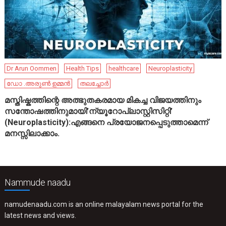
Dr Arun Oommen
Health Tips
healthcare
Neuroplasticity
ഡോ .അരുൺ ഉമ്മൻ
തലച്ചോർ
മസ്തിഷ്കത്തിന്റെ അത്ഭുതകരമായ മികച്ച വിജയത്തിനും
സന്തോഷത്തിനുമായി’ന്യൂറോപ്ലാസ്റ്റിസിറ്റി’
(Neuroplasticity):എങ്ങനെ പ്രയോജനപ്പെടുത്താമെന്ന്
മനസ്സിലാക്കാം.
Nammude naadu
namudenaadu.com is an online malayalam news portal for the
latest news and views.