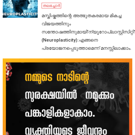
തലച്ചോർ
മസ്തിഷ്കത്തിന്റെ അത്ഭുതകരമായ മികച്ച
വിജയത്തിനും
സന്തോഷത്തിനുമായി’ന്യൂറോപ്ലാസ്റ്റിസിറ്റി’
(Neuroplasticity):എങ്ങനെ
പ്രയോജനപ്പെടുത്താമെന്ന് മനസ്സിലാക്കാം.