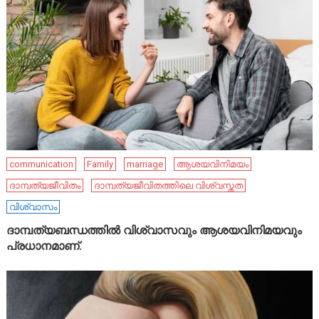
communication
Family
marriage
ആശയവിനിമയം
ദാമ്പത്യജീവിതം
ദാമ്പത്യജീവിതത്തിലെ വിശ്വസ്തത
വിശ്വാസം
ദാമ്പത്യബന്ധത്തിൽ വിശ്വാസവും ആശയവിനിമയവും
പ്രധാനമാണ്.