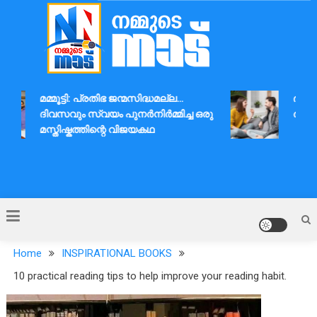
Skip
to
content
Nammude Naadu
മമ്മൂട്ടി: പ്രതിഭ ജന്മസിദ്ധമല്ല…
ദാമ്പത
ദിവസവും സ്വയം പുനർനിർമ്മിച്ച ഒരു
ആശയവി
മസ്തിഷ്കത്തിന്റെ വിജയകഥ
Home
INSPIRATIONAL BOOKS
10 practical reading tips to help improve your reading habit.