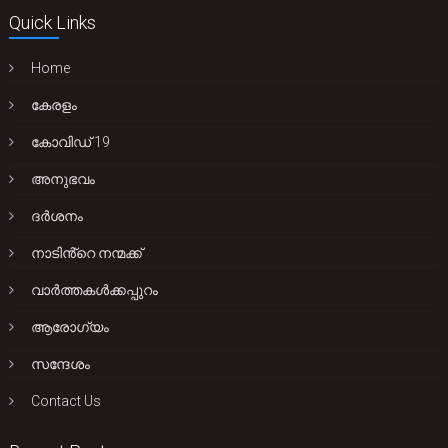
Quick Links
Home
കേരളം
കോവിഡ് 19
അനുഭവം
ദർശനം
നാടിൻ്റെ നന്മക്ക്
വാർത്തകൾക്കപ്പുറം
ആരോഗ്യം
സന്ദേശം
Contact Us