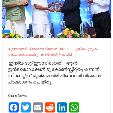
.മുഖ്യമന്ത്രി പിണറായി വിജയൻ
BOOKS
പുതിയ പുസ്തകം
പ്രകാശനം ചെയ്തു
മന്ത്രി ശ്രീ. P രാജീവ്
‘ഇന്ത്യ ദാറ്റ് ഈസ് ഭാരത് – ആൻ
ഇൻട്രൊഡക്ഷൻ ടു കോൺസ്റ്റിറ്റ്യൂഷണൽ
ഡിബേറ്റ്സ്’ മുഖ്യമന്ത്രി പിണറായി വിജയൻ
പ്രകാശനം ചെയ്തു.
Share News
Facebook
Twitter
Email
Reddit
LinkedIn
WhatsApp