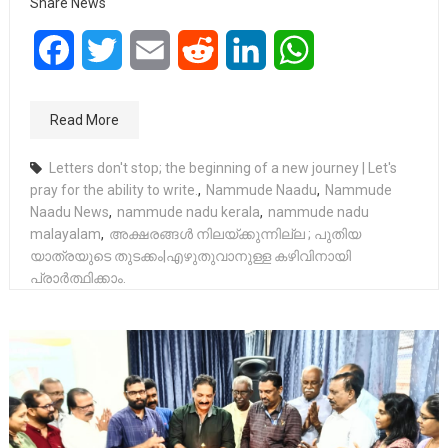
Share News
Facebook
Twitter
Email
Reddit
LinkedIn
WhatsApp
Read More
Letters don't stop; the beginning of a new journey | Let's
pray for the ability to write.
,
Nammude Naadu
,
Nammude
Naadu News
,
nammude nadu kerala
,
nammude nadu
malayalam
,
അക്ഷരങ്ങൾ നിലയ്ക്കുന്നില്ല ; പുതിയ
യാത്രയുടെ തുടക്കം|എഴുതുവാനുള്ള കഴിവിനായി
പ്രാർത്ഥിക്കാം.