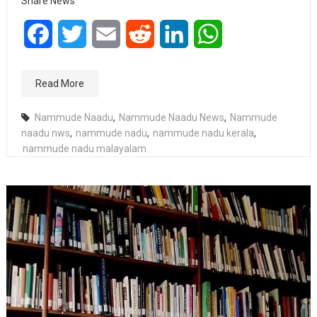
Share News
Facebook
Twitter
Email
Reddit
LinkedIn
WhatsApp
Read More
Nammude Naadu
,
Nammude Naadu News
,
Nammude
naadu nws
,
nammude nadu
,
nammude nadu kerala
,
nammude nadu malayalam