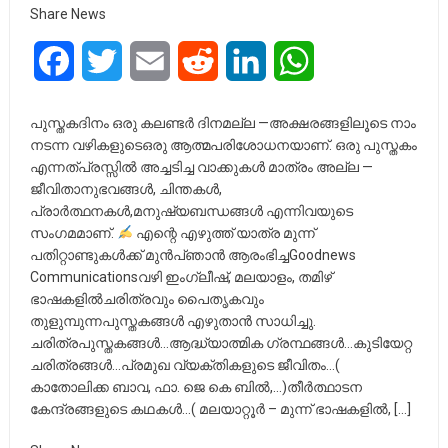
Share News
Facebook
Twitter
Email
Reddit
LinkedIn
WhatsApp
പുസ്തകദിനം ഒരു കലണ്ടർ ദിനമല്ല —അക്ഷരങ്ങളിലൂടെ നാം
നടന്ന വഴികളുടെഒരു ആത്മപരിശോധനയാണ്. ഒരു പുസ്തകം
എന്നത്പ്രസ്സിൽ അച്ചടിച്ച വാക്കുകൾ മാത്രം അല്ല —
ജീവിതാനുഭവങ്ങൾ, ചിന്തകൾ,
പ്രാർത്ഥനകൾ,മനുഷ്യബന്ധങ്ങൾ എന്നിവയുടെ
സംഗമമാണ്.
എന്റെ എഴുത്ത് യാത്ര മുന്ന്
പതിറ്റാണ്ടുകൾക്ക് മുൻപ്ഞാൻ ആരംഭിച്ചGoodnews
Communicationsവഴി ഇംഗ്ലീഷ്, മലയാളം, തമിഴ്
ഭാഷകളിൽചരിത്രവും പൈതൃകവും
തുളുമ്പുന്നപുസ്തകങ്ങൾ എഴുതാൻ സാധിച്ചു.
ചരിത്രപുസ്തകങ്ങൾ…ആദ്ധ്യാത്മിക ഗ്രന്ഥങ്ങൾ…കുടിയേറ്റ
ചരിത്രങ്ങൾ…പ്രമുഖ വ്യക്തികളുടെ ജീവിതം…(
കാതോലിക്ക ബാവ, ഫാ. ജെ കെ ബിൽ,…)തീർത്ഥാടന
കേന്ദ്രങ്ങളുടെ കഥകൾ…( മലയാറ്റൂർ – മുന്ന് ഭാഷകളിൽ, […]