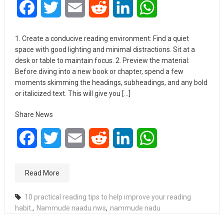
Facebook
Twitter
Email
Reddit
LinkedIn
WhatsApp
1. Create a conducive reading environment: Find a quiet
space with good lighting and minimal distractions. Sit at a
desk or table to maintain focus. 2. Preview the material:
Before diving into a new book or chapter, spend a few
moments skimming the headings, subheadings, and any bold
or italicized text. This will give you […]
Share News
Facebook
Twitter
Email
Reddit
LinkedIn
WhatsApp
Read More
10 practical reading tips to help improve your reading
habit.
,
Nammude naadu nws
,
nammude nadu