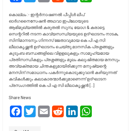
കൊല്ലം :- ഇന്റർനാഷണൽ പീപ്പിൾ ലീപ്
ഓർഗനൈസേഷൻ അഥവാ ഇപ്ലോയുടെ
ആഭിമുഖ്യത്തിൽ കരുതൽ സുമ്പ, യോഗ & കരാട്ടെ
സെന്ററിൽ നടന്ന കാവ്യസന്ധ്യയുടെ ഉദ്ഘാടനം നാടക,
സിനിമാനടനും ഗിന്നസ് ജേതാവുമായ കെ പി എ സി
ലീലാകൃഷ്ണൻ ഉദ്ഘാടനം ചെയ്തു.മാനസിക പ്രശ്നങ്ങളും
കുടുംബ ബന്ധങ്ങളിലെ വിളളലുകളും സാമൂഹ്യമായ
പ്രതിസന്ധികളും പ്രശ്നങ്ങളും മൂലം കലുഷിതമായ മനസും
അവ്യക്തമായ ചിന്തകളുമായിരിക്കുന്ന മനുഷ്യന്റെ
മനസിന്‌ സമാധാനം പകർന്നുകൊടുക്കുവാൻ കഴിയുന്നത്
കവികൾക്കും കലാകാരന്മാർക്കുമാണെന്ന് ഉദ്ഘാടന
പ്രസംഗത്തിൽ കെ പി എ സി ലീലാകൃഷ്ണൻ […]
Share News
Facebook
Twitter
Email
Reddit
LinkedIn
WhatsApp