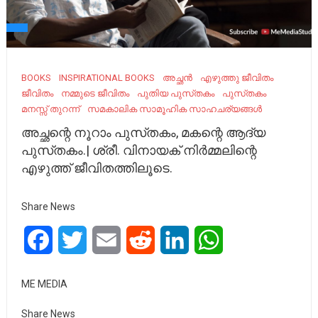
BOOKS
INSPIRATIONAL BOOKS
അച്ഛൻ
എഴുത്തു ജീവിതം
ജീവിതം
നമ്മുടെ ജീവിതം
പുതിയ പുസ്‌തകം
പുസ്‌തകം
മനസ്സ് തുറന്ന്
സമകാലിക സാമൂഹിക സാഹചര്യങ്ങൾ
അച്ഛന്റെ നൂറാം പുസ്‌തകം, മകന്റെ ആദ്യ
പുസ്‌തകം.| ശ്രീ. വിനായക് നിർമ്മലിന്റെ
എഴുത്ത് ജീവിതത്തിലൂടെ.
Share News
Facebook
Twitter
Email
Reddit
LinkedIn
WhatsApp
ME MEDIA
Share News