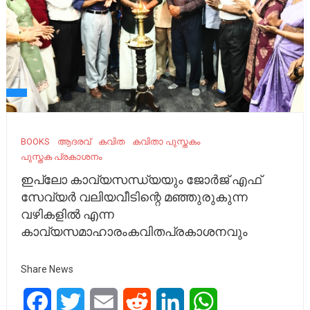
BOOKS
ആദരവ്‌
കവിത
കവിതാ പുസ്തകം
പുസ്തക പ്രകാശനം
ഇപ്ലോ കാവ്യസന്ധ്യയും ജോർജ് എഫ്
സേവ്യർ വലിയവീടിന്റെ മഞ്ഞുരുകുന്ന
വഴികളിൽ എന്ന
കാവ്യസമാഹാരംകവിതപ്രകാശനവും
Share News
Facebook
Twitter
Email
Reddit
LinkedIn
WhatsApp