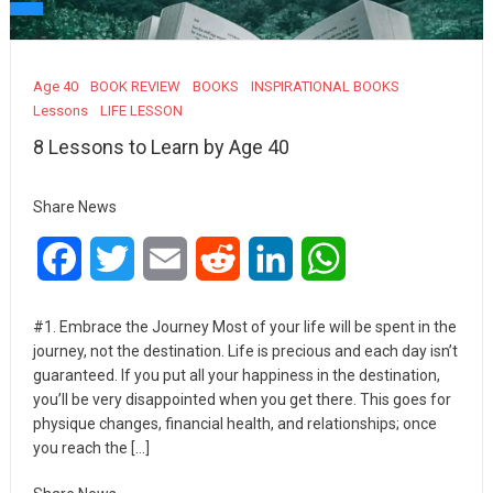
Age 40
BOOK REVIEW
BOOKS
INSPIRATIONAL BOOKS
Lessons
LIFE LESSON
8 Lessons to Learn by Age 40
Share News
Facebook
Twitter
Email
Reddit
LinkedIn
WhatsApp
#1. Embrace the Journey Most of your life will be spent in the
journey, not the destination. Life is precious and each day isn’t
guaranteed. If you put all your happiness in the destination,
you’ll be very disappointed when you get there. This goes for
physique changes, financial health, and relationships; once
you reach the […]