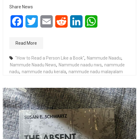
Share News
Facebook
Twitter
Email
Reddit
LinkedIn
WhatsApp
Read More
"How to Read a Person Like a Book"
,
Nammude Naadu
,
Nammude Naadu News
,
Nammude naadu nws
,
nammude
nadu
,
nammude nadu kerala
,
nammude nadu malayalam