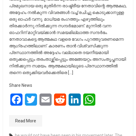
പ്രമുഖനായ ഒരു മുതിർന്ന രാഷ്ട്രീയ നേതാവിന്റെ ആത്മകഥ,
അദ്ദേഹം നൽകുന്ന വിവരങ്ങൾ വച്ച് രചിച്ചു കൊടുക്കാനുള്ള
ഒരു ഓഫർ വന്നു. മാധ്യമ രംഗത്തും എഴുത്തിലും
തിരക്കാർന്നു നിൽക്കുന്ന സന്ദർഭമാണ്. മുന്നിൽ വന്ന
ഓഫറിന് മാറ്റിവയ്ക്കാൻ സമയമില്ലാത്ത സന്ദർഭം.
നേതാവാകട്ടെ ആത്മകഥ വളരെ വേഗം പുറത്തുവരണമെന്ന
ആഗ്രഹത്തിലാണ്. കാരണം താൻ വിശ്വസിക്കുന്ന
പ്രസ്ഥാനത്തിൽ അദ്ദേഹം വല്ലാതെ ദയനീയമായി
ഒതുക്കപ്പെട്ടും തരംതാഴ്ത്തിപ്പെട്ടും അങ്ങേയറ്റം അസംതൃപ്തനായി
നിൽക്കുന്ന സമയം. ആത്മകഥയിലൂടെ പ്രസ്ഥാനത്തിൽ
തന്നെ ഒതുക്കിയവർക്കെതിരെ […]
Share News
Facebook
Twitter
Email
Reddit
LinkedIn
WhatsApp
Read More
he would not have been seen in his movement later. The