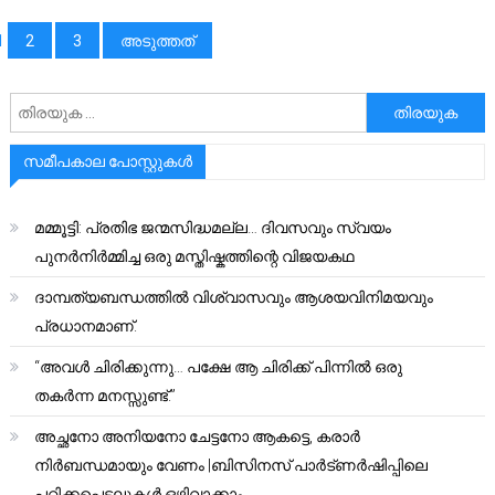
പോസ്റ്റുക്കളിലൂടെ
1
2
3
അടുത്തത്
അനേഷിക്കുക
സമീപകാല പോസ്റ്റുകൾ
മമ്മൂട്ടി: പ്രതിഭ ജന്മസിദ്ധമല്ല… ദിവസവും സ്വയം
പുനർനിർമ്മിച്ച ഒരു മസ്തിഷ്കത്തിന്റെ വിജയകഥ
ദാമ്പത്യബന്ധത്തിൽ വിശ്വാസവും ആശയവിനിമയവും
പ്രധാനമാണ്.
“അവൾ ചിരിക്കുന്നു… പക്ഷേ ആ ചിരിക്ക് പിന്നിൽ ഒരു
തകർന്ന മനസ്സുണ്ട്.”
അച്ഛനോ അനിയനോ ചേട്ടനോ ആകട്ടെ, കരാർ
നിർബന്ധമായും വേണം |ബിസിനസ് പാർട്ണർഷിപ്പിലെ
പറ്റിക്കപ്പെടലുകൾ ഒഴിവാക്കാം..