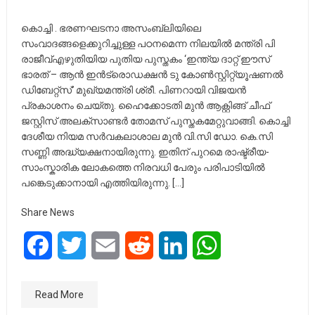
കൊച്ചി . ഭരണഘടനാ അസംബ്ലിയിലെ
സംവാദങ്ങളെക്കുറിച്ചുള്ള പഠനമെന്ന നിലയിൽ മന്ത്രി പി
രാജീവ്എഴുതിയിയ പുതിയ പുസ്തകം ‘ഇന്ത്യ ദാറ്റ് ഈസ്
ഭാരത് – ആൻ ഇൻട്രൊഡക്ഷൻ ടു കോൺസ്റ്റിറ്റ്യൂഷണൽ
ഡിബേറ്റ്സ്’ മുഖ്യമന്ത്രി ശ്രീ. പിണറായി വിജയൻ
പ്രകാശനം ചെയ്തു. ഹൈക്കോടതി മുൻ ആക്റ്റിങ്ങ് ചീഫ്
ജസ്റ്റിസ് അലക്സാണ്ടർ തോമസ് പുസ്തകമേറ്റുവാങ്ങി. കൊച്ചി
ദേശീയ നിയമ സർവകലാശാല മുൻ വി.സി ഡോ. കെ.സി
സണ്ണി അദ്ധ്യക്ഷനായിരുന്നു. ഇതിന് പുറമെ രാഷ്ട്രീയ-
സാംസ്കാരിക ലോകത്തെ നിരവധി പേരും പരിപാടിയിൽ
പങ്കെടുക്കാനായി എത്തിയിരുന്നു. […]
Share News
Facebook
Twitter
Email
Reddit
LinkedIn
WhatsApp
Read More