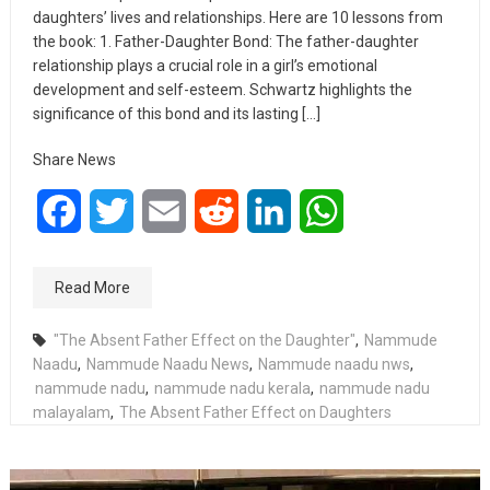
daughters’ lives and relationships. Here are 10 lessons from
the book: 1. Father-Daughter Bond: The father-daughter
relationship plays a crucial role in a girl’s emotional
development and self-esteem. Schwartz highlights the
significance of this bond and its lasting […]
Share News
Facebook
Twitter
Email
Reddit
LinkedIn
WhatsApp
Read More
"The Absent Father Effect on the Daughter"
,
Nammude
Naadu
,
Nammude Naadu News
,
Nammude naadu nws
,
nammude nadu
,
nammude nadu kerala
,
nammude nadu
malayalam
,
The Absent Father Effect on Daughters