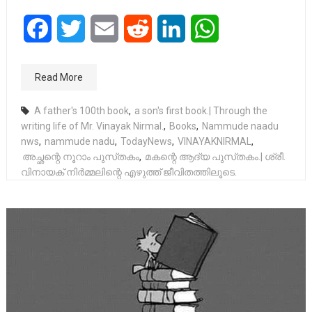
Facebook
Twitter
Email
Reddit
LinkedIn
WhatsApp
Read More
A father's 100th book
,
a son's first book.| Through the
writing life of Mr. Vinayak Nirmal.
,
Books
,
Nammude naadu
nws
,
nammude nadu
,
TodayNews
,
VINAYAKNIRMAL
,
അച്ഛന്റെ നൂറാം പുസ്‌തകം
,
മകന്റെ ആദ്യ പുസ്‌തകം.| ശ്രീ.
വിനായക് നിർമ്മലിന്റെ എഴുത്ത് ജീവിതത്തിലൂടെ.