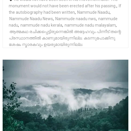
monument would not have been erected after his passing.
,
If
the autobiography had been written
,
Nammude Naadu
,
Nammude Naadu News
,
Nammude naadu nws
,
nammude
nadu
,
nammude nadu kerala
,
nammude nadu malayalam
,
ആത്മകഥ രചിക്കപ്പെട്ടിരുന്നെങ്കിൽ അദ്ദേഹവും പിന്നീട് തന്റെ
പ്രസ്ഥാനത്തിൽ കാണുമായിരുന്നില്ല. കടന്നുപോക്കിനു
ശേഷം സ്മാരകവും ഉയരുമായിരുന്നില്ല.