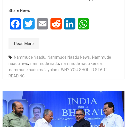
Share News
Facebook
Twitter
Email
Reddit
LinkedIn
WhatsApp
Read More
Nammude Naadu
,
Nammude Naadu News
,
Nammude
naadu nws
,
nammude nadu
,
nammude nadu kerala
,
nammude nadu malayalam
,
WHY YOU SHOULD START
READING