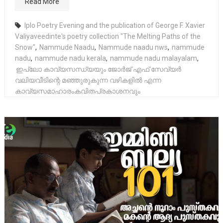
Read More
Iplo Poetry Evening and the publication of George F. Xavier
Valiyaveedinte's poetry collection "The Melting Paths of the
Snow"
,
Nammude Naadu
,
Nammude naadu nws
,
nammude
nadu
,
nammude nadu kerala
,
nammude nadu malayalam
,
ഇപ്ലോ കാവ്യസന്ധ്യയും ജോർജ് എഫ് സേവ്യർ
വലിയവീടിന്റെ മഞ്ഞുരുകുന്ന വഴികളിൽ എന്ന
കാവ്യസമാഹാരംകവിതപ്രകാശനവും