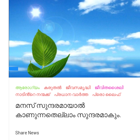
ആരോഗ്യം
കരുതൽ
ജീവസമൃദ്ധി
ജീവിതശൈലി
നാടിൻ്റെ നന്മക്ക്
പ്രധാന വാർത്ത
പ്രൊ ലൈഫ്
മനസ്‌ സുന്ദരമായാല്‍
കാണുന്നതെല്ലാം സുന്ദരമാകും.
Share News