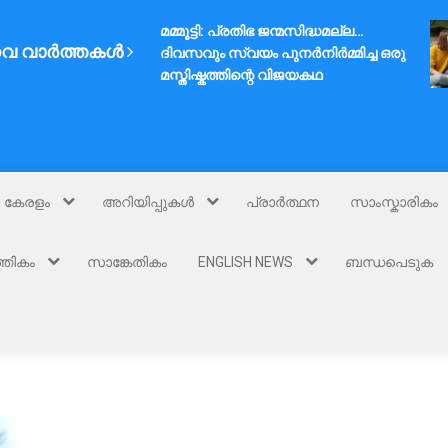
മമ്മൂട്ടി: പ്രതിഭ ജന്മസിദ്ധമല്ല…
വ വാർത്തകൾ
ദിവസവും സ്വയം പുനർനിർമ്മിച്ച ഒരു
മസ്തിഷ്കത്തിന്റെ വിജയകഥ
കേരളം
അറിയിപ്പുകൾ
പ്രാർത്ഥന
സാംസ്കാരികം
്തികം
സാങ്കേതികം
ENGLISH NEWS
ബന്ധപെടുക