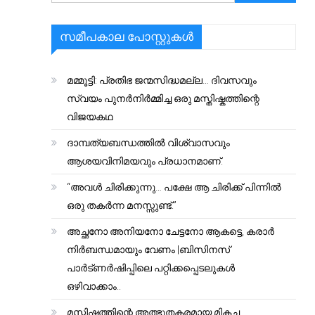
സമീപകാല പോസ്റ്റുകൾ
മമ്മൂട്ടി: പ്രതിഭ ജന്മസിദ്ധമല്ല… ദിവസവും
സ്വയം പുനർനിർമ്മിച്ച ഒരു മസ്തിഷ്കത്തിന്റെ
വിജയകഥ
ദാമ്പത്യബന്ധത്തിൽ വിശ്വാസവും
ആശയവിനിമയവും പ്രധാനമാണ്.
“അവൾ ചിരിക്കുന്നു… പക്ഷേ ആ ചിരിക്ക് പിന്നിൽ
ഒരു തകർന്ന മനസ്സുണ്ട്.”
അച്ഛനോ അനിയനോ ചേട്ടനോ ആകട്ടെ, കരാർ
നിർബന്ധമായും വേണം |ബിസിനസ്
പാർട്ണർഷിപ്പിലെ പറ്റിക്കപ്പെടലുകൾ
ഒഴിവാക്കാം..
മസ്തിഷ്കത്തിന്റെ അത്ഭുതകരമായ മികച്ച