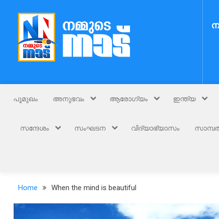
Skip
to
ന
content
Nammude Naadu
നമ്മുടെ നാട്
പൂമുഖം
അനുഭവം
ആരോഗ്യം
ഇന്ത്യ
സന്ദേശം
സംഘടന
വിദ്യാഭ്യാസം
സാമ്പത
Home
When the mind is beautiful