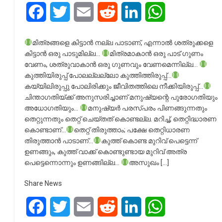
Facebook
Twitter
Email
Reddit
LinkedIn
WhatsApp
മിത്രങ്ങളെ കിട്ടാൻ നല്ല പാടാണ്, എന്നാല്‍ ശത്രുക്കളെ
കിട്ടാൻ ഒരു പാടുമില്ല…
മിത്രമാകാൻ ഒരു പാട് ഗുണം
വേണം, ശത്രുവാകാൻ ഒരു ഗുണവും വേണമെന്നില്ല…
കുത്തിയിരുപ്പ് പോലല്ലല്ലോ കുത്തിത്തിരുപ്പ്…
കയ്യിലിരുപ്പു പോലിരിക്കും ജീവിതത്തിലെ നീക്കിയിരുപ്പ്…
ചിന്താഗതിയ്ക്ക് അനുസരിച്ചാണ് മനുഷ്യന്റെ പുരോഗതിയും
അധോഗതിയും…
മനുഷ്യർ പരസ്പരം പിണങ്ങുന്നതും
തെറ്റുന്നതും തെറ്റ് ചെയ്തത് കൊണ്ടല്ല. മറിച്ച്, തെറ്റിദ്ധാരണ
കൊണ്ടാണ്…
തെറ്റ് തിരുത്താം; പക്ഷേ തെറ്റിധാരണ
തിരുത്താൻ പാടാണ്…
കുത്ത് കൊണ്ട മുറിവ് പെട്ടെന്ന്
ഉണങ്ങും, കുത്ത് വാക്ക് കൊണ്ടുണ്ടായ മുറിവ് അത്ര
പെട്ടെന്നൊന്നും ഉണങ്ങില്ല…
അസുഖം […]
Share News
Facebook
Twitter
Email
Reddit
LinkedIn
WhatsApp