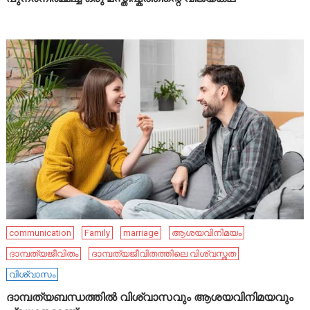
communication
Family
marriage
ആശയവിനിമയം
ദാമ്പത്യജീവിതം
ദാമ്പത്യജീവിതത്തിലെ വിശ്വസ്തത
വിശ്വാസം
ദാമ്പത്യബന്ധത്തിൽ വിശ്വാസവും ആശയവിനിമയവും