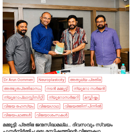
Dr Arun Oommen
Neuroplasticity
അതുല്യ പ്രതിഭ
അത്ഭുതപ്രതിഭാസം
നടൻ മമ്മൂട്ടി
ന്യൂറോ സർജൻ
ന്യൂറോപ്ലാസ്റ്റിസിറ്റി
ന്യൂറോസർജറി
മസ്തിഷ്കം
വിജയ രഹസ്യം
വിജയഗാഥ
വിജയത്തിന് പിന്നിൽ
വിജയപഥങ്ങൾ
വിജയാശംസകൾ
മമ്മൂട്ടി: പ്രതിഭ ജന്മസിദ്ധമല്ല… ദിവസവും സ്വയം
പുനർനിർമ്മിച്ച ഒരു മസ്തിഷ്കത്തിന്റെ വിജയകഥ