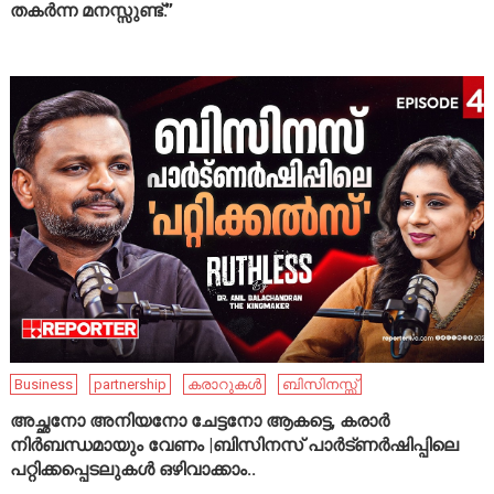
തകർന്ന മനസ്സുണ്ട്.”
Business
partnership
കരാറുകൾ
ബിസിനസ്സ്
അച്ഛനോ അനിയനോ ചേട്ടനോ ആകട്ടെ, കരാർ
നിർബന്ധമായും വേണം |ബിസിനസ് പാർട്ണർഷിപ്പിലെ
പറ്റിക്കപ്പെടലുകൾ ഒഴിവാക്കാം..