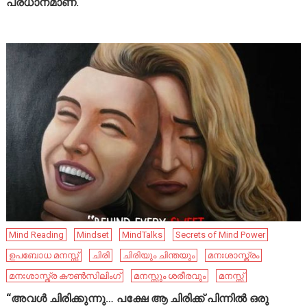
പ്രധാനമാണ്.
Mind Reading
Mindset
MindTalks
Secrets of Mind Power
ഉപബോധ മനസ്സ്
ചിരി
ചിരിയും ചിന്തയും
മനഃശാസ്ത്രം
മനഃശാസ്ത്ര കൗൺസിലിംഗ്
മനസ്സും ശരീരവും
മനസ്സ്
“അവൾ ചിരിക്കുന്നു… പക്ഷേ ആ ചിരിക്ക് പിന്നിൽ ഒരു