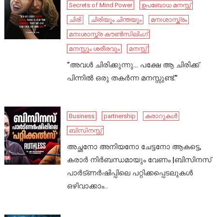
Secrets of Mind Power
ഉപബോധ മനസ്സ്
ചിരി
ചിരിയും ചിന്തയും
മനഃശാസ്ത്രം
മനഃശാസ്ത്ര കൗൺസിലിംഗ്
മനസ്സും ശരീരവും
മനസ്സ്
“അവൾ ചിരിക്കുന്നു… പക്ഷേ ആ ചിരിക്ക്
പിന്നിൽ ഒരു തകർന്ന മനസ്സുണ്ട്.”
Business
partnership
കരാറുകൾ
ബിസിനസ്സ്
അച്ഛനോ അനിയനോ ചേട്ടനോ ആകട്ടെ,
കരാർ നിർബന്ധമായും വേണം |ബിസിനസ്
പാർട്ണർഷിപ്പിലെ പറ്റിക്കപ്പെടലുകൾ
ഒഴിവാക്കാം..