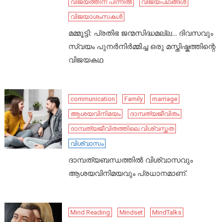
വിജയത്തിന് പിന്നിൽ
വിജയപഥങ്ങൾ
വിജയാശംസകൾ
മമ്മൂട്ടി: പ്രതിഭ ജന്മസിദ്ധമല്ല… ദിവസവും
സ്വയം പുനർനിർമ്മിച്ച ഒരു മസ്തിഷ്കത്തിന്റെ
വിജയകഥ
communication
Family
marriage
ആശയവിനിമയം
ദാമ്പത്യജീവിതം
ദാമ്പത്യജീവിതത്തിലെ വിശ്വസ്തത
വിശ്വാസം
ദാമ്പത്യബന്ധത്തിൽ വിശ്വാസവും
ആശയവിനിമയവും പ്രധാനമാണ്.
Mind Reading
Mindset
MindTalks