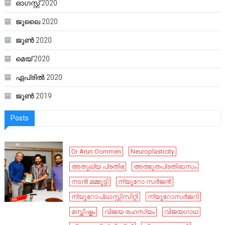
ഓഗസ്റ്റ്‌ 2020
ജൂലൈ 2020
ജൂൺ 2020
മെയ്‌ 2020
ഏപ്രിൽ 2020
ജൂൺ 2019
Posts
Dr Arun Oommen
Neuroplasticity
അതുല്യ പ്രതിഭ
അത്ഭുതപ്രതിഭാസം
നടൻ മമ്മൂട്ടി
ന്യൂറോ സർജൻ
ന്യൂറോപ്ലാസ്റ്റിസിറ്റി
ന്യൂറോസർജറി
മസ്തിഷ്കം
വിജയ രഹസ്യം
വിജയഗാഥ