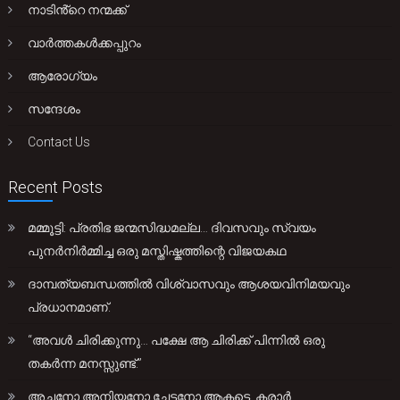
നാടിൻ്റെ നന്മക്ക്
വാർത്തകൾക്കപ്പുറം
ആരോഗ്യം
സന്ദേശം
Contact Us
Recent Posts
മമ്മൂട്ടി: പ്രതിഭ ജന്മസിദ്ധമല്ല… ദിവസവും സ്വയം
പുനർനിർമ്മിച്ച ഒരു മസ്തിഷ്കത്തിന്റെ വിജയകഥ
ദാമ്പത്യബന്ധത്തിൽ വിശ്വാസവും ആശയവിനിമയവും
പ്രധാനമാണ്.
“അവൾ ചിരിക്കുന്നു… പക്ഷേ ആ ചിരിക്ക് പിന്നിൽ ഒരു
തകർന്ന മനസ്സുണ്ട്.”
അച്ഛനോ അനിയനോ ചേട്ടനോ ആകട്ടെ, കരാർ