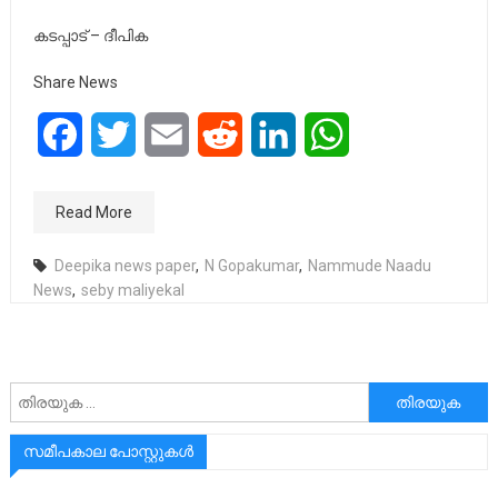
കടപ്പാട് – ദീപിക
Share News
Facebook
Twitter
Email
Reddit
LinkedIn
WhatsApp
Read More
Deepika news paper
,
N Gopakumar
,
Nammude Naadu
News
,
seby maliyekal
അനേഷിക്കുക
സമീപകാല പോസ്റ്റുകൾ