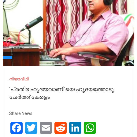
നിയമവീഥി
‘പ്രതിഭ ഹൃദയവാണി’യെ ഹൃദയത്തോടു
ചേർത്ത് കേരളം
Share News
Facebook
Twitter
Email
Reddit
LinkedIn
WhatsApp