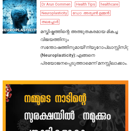
Dr Arun Oommen
Health Tips
healthcare
Neuroplasticity
ഡോ .അരുൺ ഉമ്മൻ
തലച്ചോർ
മസ്തിഷ്കത്തിന്റെ അത്ഭുതകരമായ മികച്ച
വിജയത്തിനും
സന്തോഷത്തിനുമായി’ന്യൂറോപ്ലാസ്റ്റിസിറ്റി’
(Neuroplasticity):എങ്ങനെ
പ്രയോജനപ്പെടുത്താമെന്ന് മനസ്സിലാക്കാം.