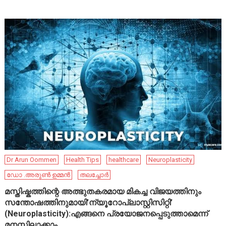
Dr Arun Oommen
Health Tips
healthcare
Neuroplasticity
ഡോ .അരുൺ ഉമ്മൻ
തലച്ചോർ
മസ്തിഷ്കത്തിന്റെ അത്ഭുതകരമായ മികച്ച വിജയത്തിനും
സന്തോഷത്തിനുമായി’ന്യൂറോപ്ലാസ്റ്റിസിറ്റി’
(Neuroplasticity):എങ്ങനെ പ്രയോജനപ്പെടുത്താമെന്ന്
മനസ്സിലാക്കാം.