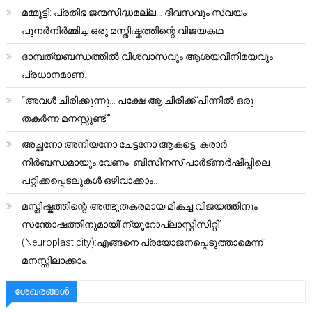
മമ്മൂട്ടി: പ്രതിഭ ജന്മസിദ്ധമല്ല… ദിവസവും സ്വയം
പുനർനിർമ്മിച്ച ഒരു മസ്തിഷ്കത്തിന്റെ വിജയകഥ
ദാമ്പത്യബന്ധത്തിൽ വിശ്വാസവും ആശയവിനിമയവും
പ്രധാനമാണ്.
“അവൾ ചിരിക്കുന്നു… പക്ഷേ ആ ചിരിക്ക് പിന്നിൽ ഒരു
തകർന്ന മനസ്സുണ്ട്.”
അച്ഛനോ അനിയനോ ചേട്ടനോ ആകട്ടെ, കരാർ
നിർബന്ധമായും വേണം |ബിസിനസ് പാർട്ണർഷിപ്പിലെ
പറ്റിക്കപ്പെടലുകൾ ഒഴിവാക്കാം..
മസ്തിഷ്കത്തിന്റെ അത്ഭുതകരമായ മികച്ച വിജയത്തിനും
സന്തോഷത്തിനുമായി’ന്യൂറോപ്ലാസ്റ്റിസിറ്റി’
(Neuroplasticity):എങ്ങനെ പ്രയോജനപ്പെടുത്താമെന്ന്
മനസ്സിലാക്കാം.
ശേഖരങ്ങൾ