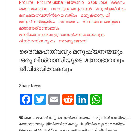
Pro Life
Pro Life Global Fellowship
Sabu Jose
ദൈവം
ദൈവമഹത്വം
നന്മയുള്ള മനുഷ്യൻ
മനുഷ്യജീവിതം
മനുഷ്യത്വത്തിൻ്റെ മഹത്വം
മനുഷ്യസ്നേഹി
മനുഷ്യാഭിമുഖ്യം
മനോഭാവം
മനോഭാവം മാറുമോ
മാറേണ്ടത് മനോഭാവം
മൗലികാവകാശങ്ങളും മനുഷ്യാവകാശങ്ങളും
വിശ്വാസിസമൂഹം
സാബു ജോസ്
ദൈവമഹത്വവും മനുഷ്യനന്മയും
:ഒരു വിശ്വാസിയുടെ മനോഭാവവും
ജീവിതവിവേകവും
Share News
Facebook
Twitter
Email
Reddit
LinkedIn
WhatsApp
🕊️ ദൈവമഹത്വവും മനുഷ്യനന്മയും : ഒരു വിശ്വാസിയുട
മനോഭാവവും ജീവിതവിവേകവും 🎯 ജീവിത മുദ്രാവാക്യം
(Personal Motto):“ദൈവമഹത്വത്തിനായി ജീവിക്കുക;