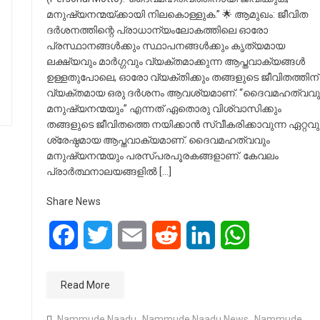
മനുഷ്യനന്മയ്ക്കായി നിലകൊള്ളുക.” 🌟 ആമുഖം: ജീവിത
ദർശനത്തിന്റെ പ്രാധാന്യംലോകത്തിലെ ഓരോ
പ്രസ്ഥാനങ്ങൾക്കും സ്ഥാപനങ്ങൾക്കും കൃത്യമായ
ലക്ഷ്യവും മാർഗ്ഗവും വ്യക്തമാക്കുന്ന ആപ്തവാക്യങ്ങൾ
ഉള്ളതുപോലെ, ഓരോ വ്യക്തിക്കും തങ്ങളുടെ ജീവിതത്തിന്
വ്യക്തമായ ഒരു ദർശനം ആവശ്യമാണ്. “ദൈവമഹത്വവു
മനുഷ്യനന്മയും” എന്നത് ഏതൊരു വിശ്വാസിക്കും
തങ്ങളുടെ ജീവിതത്തെ നയിക്കാൻ സ്വീകരിക്കാവുന്ന ഏറ്റവു
ശ്രേഷ്ഠമായ ആപ്തവാക്യമാണ്. ദൈവമഹത്വവും
മനുഷ്യനന്മയും പരസ്പരപൂരകങ്ങളാണ്. കേവലം
പ്രാർത്ഥനാലയങ്ങളിൽ […]
Share News
Facebook
Twitter
Email
Reddit
LinkedIn
WhatsApp
Read More
Nammude Naadu
,
Nammude Naadu News
,
Nammude