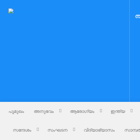
Skip
to
ന
Nammude Naadu
നമ്മുടെ നാട്
content
പൂമുഖം
അനുഭവം
ആരോഗ്യം
ഇന്ത്യ
സന്ദേശം
സംഘടന
വിദ്യാഭ്യാസം
സാമ്പത