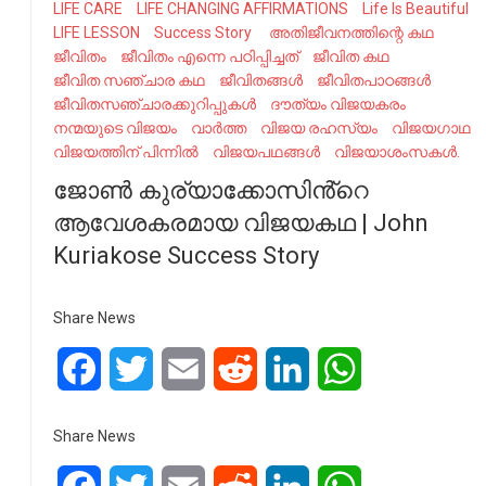
LIFE CARE
LIFE CHANGING AFFIRMATIONS
Life Is Beautiful
LIFE LESSON
Success Story
അതിജീവനത്തിന്റെ കഥ
ജീവിതം
ജീവിതം എന്നെ പഠിപ്പിച്ചത്
ജീവിത കഥ
ജീവിത സഞ്ചാര കഥ
ജീവിതങ്ങൾ
ജീവിതപാഠങ്ങൾ
ജീവിതസഞ്ചാരക്കുറിപ്പുകൾ
ദൗത്യം വിജയകരം
നന്മയുടെ വിജയം
വാർത്ത
വിജയ രഹസ്യം
വിജയഗാഥ
വിജയത്തിന് പിന്നിൽ
വിജയപഥങ്ങൾ
വിജയാശംസകൾ.
ജോൺ കുര്യാക്കോസിൻ്റെ
ആവേശകരമായ വിജയകഥ | John
Kuriakose Success Story
Share News
Facebook
Twitter
Email
Reddit
LinkedIn
WhatsApp
Share News