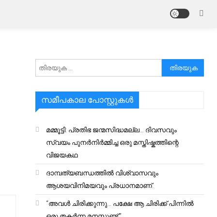
അനേഷിക്കുക
സമീപകാല പോസ്റ്റുകൾ
മമ്മൂട്ടി: പ്രതിഭ ജന്മസിദ്ധമല്ല… ദിവസവും
സ്വയം പുനർനിർമ്മിച്ച ഒരു മസ്തിഷ്കത്തിന്റെ
വിജയകഥ
ദാമ്പത്യബന്ധത്തിൽ വിശ്വാസവും
ആശയവിനിമയവും പ്രധാനമാണ്.
“അവൾ ചിരിക്കുന്നു… പക്ഷേ ആ ചിരിക്ക് പിന്നിൽ
ഒരു തകർന്ന മനസ്സുണ്ട്.”