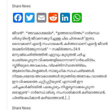
Share News
Facebook
Twitter
Email
Reddit
LinkedIn
WhatsApp
ജീവൻ* : *അവകാശമല്ല* , *ഉത്തരവാദിത്തം* ഗർഭസ്ഥ
ശിശുവിന്റെ ജീവനെക്കുറിച്ചുള്ള ചില ചിന്തകൾ “ഇതാ,
ദൈവമാണ് എന്റെ സഹായകൻ; കർത്താവാണ് എന്റെ ജീവൻ
താങ്ങിനിർത്തുന്നവൻ.” – സങ്കീർത്തനം 54:4
മനുഷ്യചരിത്രത്തിൽ ഏറ്റവും കൂടുതൽ ചർച്ച
ചെയ്യപ്പെടുന്ന വിഷയങ്ങളിലൊന്നാണ് ഗർഭഛിദ്രം.
സ്ത്രീയുടെ അവകാശം, വ്യക്തിസ്വാതന്ത്ര്യം,
ആരോഗ്യപ്രശ്നങ്ങൾ, സാമൂഹിക സാഹചര്യങ്ങൾ,
നിയമപരമായ അവകാശങ്ങൾ തുടങ്ങിയ അനേകം വാദങ്ങൾ
ഈ വിഷയത്തെ ചുറ്റിപ്പറ്റിയുണ്ട്. എന്നാൽ ഈ
ചർച്ചകൾക്കിടയിൽ പലപ്പോഴും നിശ്ശബ്ദനാക്കപ്പെടുന്ന
ഒരാളുണ്ട് – ഗർഭസ്ഥ ശിശു. സംസാരിക്കാൻ കഴിയാത്തവൻ,
പ്രതിഷേധിക്കാൻ കഴിയാത്തവൻ, […]
Share News