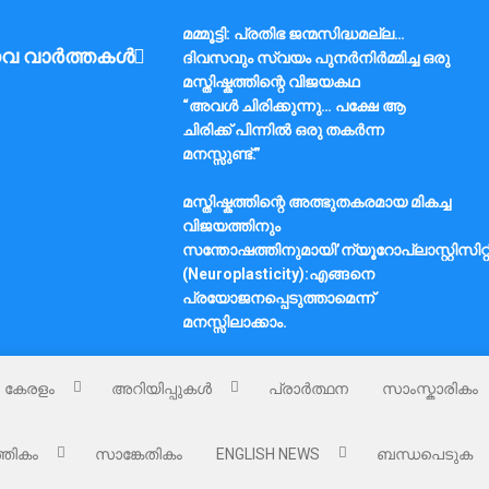
മമ്മൂട്ടി: പ്രതിഭ ജന്മസിദ്ധമല്ല…
വ വാർത്തകൾ
ദിവസവും സ്വയം പുനർനിർമ്മിച്ച ഒരു
മസ്തിഷ്കത്തിന്റെ വിജയകഥ
“അവൾ ചിരിക്കുന്നു… പക്ഷേ ആ
ചിരിക്ക് പിന്നിൽ ഒരു തകർന്ന
മനസ്സുണ്ട്.”
മസ്തിഷ്കത്തിന്റെ അത്ഭുതകരമായ മികച്ച
വിജയത്തിനും
സന്തോഷത്തിനുമായി’ന്യൂറോപ്ലാസ്റ്റിസിറ്റ
(Neuroplasticity):എങ്ങനെ
പ്രയോജനപ്പെടുത്താമെന്ന്
മനസ്സിലാക്കാം.
കേരളം
അറിയിപ്പുകൾ
പ്രാർത്ഥന
സാംസ്കാരികം
്തികം
സാങ്കേതികം
ENGLISH NEWS
ബന്ധപെടുക