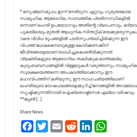
* മനുഷ്യസമൂഹം ഇന്ന് നേരിടുന്ന ഏറ്റവും ഗുരുതരമായ
സാമൂഹിക, ആരോഗ്യ, സാമ്പത്തിക പ്രതിസന്ധികളിൽ
ഒന്നാണ് ലഹരി ഉപയോഗവും അതിന്റെ വ്യാപനവും. മദ്യവ
പുകയിലയും മുതൽ ആധുനിക സിന്തറ്റിക് മയക്കുമരുന്നുക
വരെ വിവിധ രൂപങ്ങളിൽ പടർന്നുപന്തലിച്ചിരിക്കുന്ന ഈ
വിപത്ത് ലോകമെമ്പാടുമുള്ള കോടിക്കണക്കിന്
ജീവിതങ്ങളെയാണ് ബാധിച്ചുകൊണ്ടിരിക്കുന്നത്.
വ്യക്തികളുടെ ആരോഗ്യം തകർക്കുക മാത്രമല്ല,
കുടുംബബന്ധങ്ങളിൽ വിള്ളലുകൾ വരുത്താനും, സാമൂഹി
സുരക്ഷയെത്തന്നെ അപകടത്തിലാക്കാനും ഈ
മഹാവിപത്തിന് കഴിയുന്നു. ഈ സാഹചര്യത്തിലാണ്
ലഹരിയുടെ ദോഷഫലങ്ങളെക്കുറിച്ച് ജനങ്ങളിൽ അവബോ
സൃഷ്ടിക്കുന്നതിനായി ഐക്യരാഷ്ട്രസഭ എല്ലാ വർഷവും
**ജൂൺ […]
Share News
Facebook
Twitter
Email
Reddit
LinkedIn
WhatsApp