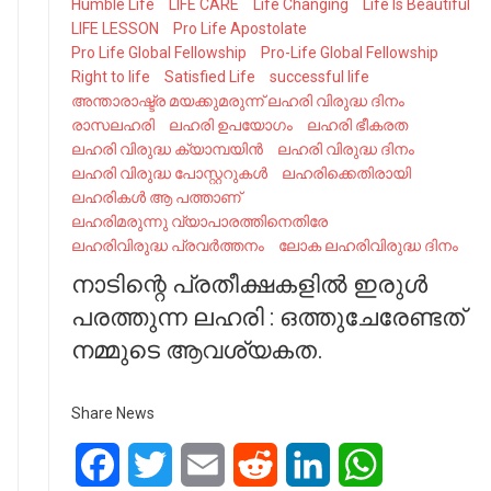
Humble Life
LIFE CARE
Life Changing
Life Is Beautiful
LIFE LESSON
Pro Life Apostolate
Pro Life Global Fellowship
Pro-Life Global Fellowship
Right to life
Satisfied Life
successful life
അന്താരാഷ്ട്ര മയക്കുമരുന്ന് ലഹരി വിരുദ്ധ ദിനം
രാസലഹരി
ലഹരി ഉപയോഗം
ലഹരി ഭീകരത
ലഹരി വിരുദ്ധ ക്യാമ്പയിൻ
ലഹരി വിരുദ്ധ ദിനം
ലഹരി വിരുദ്ധ പോസ്റ്ററുകള്‍
ലഹരിക്കെതിരായി
ലഹരികൾ ആ പത്താണ്
ലഹരിമരുന്നു വ്യാപാരത്തിനെതിരേ
ലഹരിവിരുദ്ധ പ്രവര്‍ത്തനം
ലോക ലഹരിവിരുദ്ധ ദിനം
നാടിന്റെ പ്രതീക്ഷകളിൽ ഇരുൾ
പരത്തുന്ന ലഹരി : ഒത്തുചേരേണ്ടത്
നമ്മുടെ ആവശ്യകത.
Share News
Facebook
Twitter
Email
Reddit
LinkedIn
WhatsApp