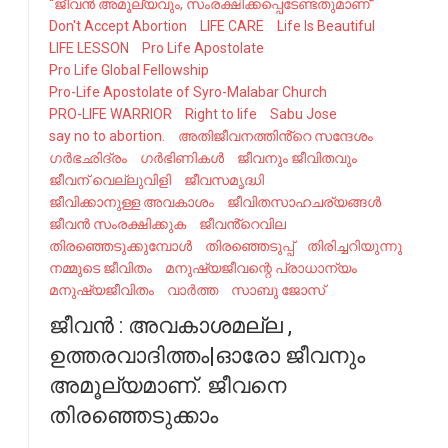
“ജീവന്‍ അമൂല്യവും, സംരക്ഷിക്കപ്പെടേണ്ടതുമാണ്”
Don't Accept Abortion
LIFE CARE
Life Is Beautiful
LIFE LESSON
Pro Life Apostolate
Pro Life Global Fellowship
Pro-Life Apostolate of Syro-Malabar Church
PRO-LIFE WARRIOR
Right to life
Sabu Jose
say no to abortion.
അതിജീവനത്തിൻ്റെ സന്ദേശം
ഗർഭഛിദ്രം
ഗർഭിണികൾ
ജീവനും ജീവിതവും
ജീവന് വെല്ലുവിളി
ജീവസമൃദ്ധി
ജീവിക്കാനുള്ള അവകാശം
ജീവിതസാഹചര്യങ്ങൾ
ജീവൻ സംരക്ഷിക്കുക
ജീവൻ്റെവില
തിരഞ്ഞെടുക്കുമ്പോൾ
തിരഞ്ഞെടുപ്പ്
തിരിച്ചറിയുന്നു
നമ്മുടെ ജീവിതം
മനുഷ്യജീവന്റെ പ്രാധാന്യം
മനുഷ്യജീവിതം
വാർത്ത
സാബു ജോസ്
ജീവൻ : അവകാശമല്ല ,
ഉത്തരവാദിത്തം|ഓരോ ജീവനും
അമൂല്യമാണ്. ജീവനെ
തിരഞ്ഞെടുക്കാം