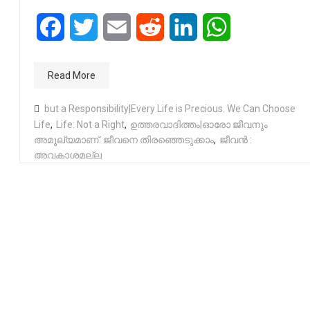
Facebook
Twitter
Email
Reddit
LinkedIn
WhatsApp
Read More
but a Responsibility|Every Life is Precious. We Can Choose
Life
,
Life: Not a Right
,
ഉത്തരവാദിത്തം|ഓരോ ജീവനും
അമൂല്യമാണ്. ജീവനെ തിരഞ്ഞെടുക്കാം
,
ജീവൻ :
അവകാശമല്ല