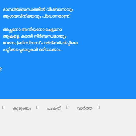
ദാമ്പത്യബന്ധത്തിൽ വിശ്വാസവും
ആശയവിനിമയവും പ്രധാനമാണ്.
അച്ഛനോ അനിയനോ ചേട്ടനോ
ആകട്ടെ, കരാർ നിർബന്ധമായും
വേണം |ബിസിനസ് പാർട്ണർഷിപ്പിലെ
പറ്റിക്കപ്പെടലുകൾ ഒഴിവാക്കാം..
ി’
കുടുംബം
പംക്തി
വാർത്ത