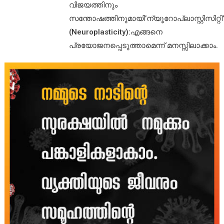
വിജയത്തിനും
സന്തോഷത്തിനുമായി’ന്യൂറോപ്ലാസ്റ്റിസിറ്റി’
(Neuroplasticity):എങ്ങനെ
പ്രയോജനപ്പെടുത്താമെന്ന് മനസ്സിലാക്കാം.