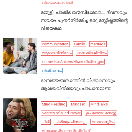
വിജയാശംസകൾ
മമ്മൂട്ടി: പ്രതിഭ ജന്മസിദ്ധമല്ല… ദിവസവും
സ്വയം പുനർനിർമ്മിച്ച ഒരു മസ്തിഷ്കത്തിന്റെ
വിജയകഥ
communication
Family
marriage
ആശയവിനിമയം
ദാമ്പത്യജീവിതം
ദാമ്പത്യജീവിതത്തിലെ വിശ്വസ്തത
വിശ്വാസം
ദാമ്പത്യബന്ധത്തിൽ വിശ്വാസവും
ആശയവിനിമയവും പ്രധാനമാണ്.
Mind Reading
Mindset
MindTalks
Secrets of Mind Power
ഉപബോധ മനസ്സ്
ചിരി
ചിരിയും ചിന്തയും
മനഃശാസ്ത്രം
മനഃശാസ്ത്ര കൗൺസിലിംഗ്