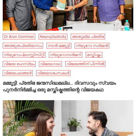
Dr Arun Oommen
Neuroplasticity
അതുല്യ പ്രതിഭ
അത്ഭുതപ്രതിഭാസം
നടൻ മമ്മൂട്ടി
ന്യൂറോ സർജൻ
ന്യൂറോപ്ലാസ്റ്റിസിറ്റി
ന്യൂറോസർജറി
മസ്തിഷ്കം
വിജയ രഹസ്യം
വിജയഗാഥ
വിജയത്തിന് പിന്നിൽ
വിജയപഥങ്ങൾ
വിജയാശംസകൾ
മമ്മൂട്ടി: പ്രതിഭ ജന്മസിദ്ധമല്ല… ദിവസവും സ്വയം
പുനർനിർമ്മിച്ച ഒരു മസ്തിഷ്കത്തിന്റെ വിജയകഥ