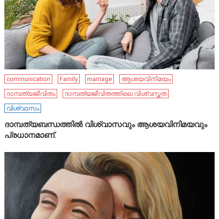
communication
Family
marriage
ആശയവിനിമയം
ദാമ്പത്യജീവിതം
ദാമ്പത്യജീവിതത്തിലെ വിശ്വസ്തത
വിശ്വാസം
ദാമ്പത്യബന്ധത്തിൽ വിശ്വാസവും ആശയവിനിമയവും
പ്രധാനമാണ്.