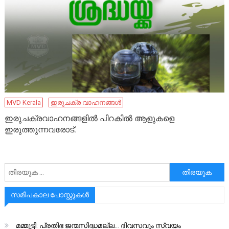
MVD Kerala
ഇരുചക്ര വാഹനങ്ങൾ
ഇരുചക്രവാഹനങ്ങളിൽ പിറകിൽ ആളുകളെ
ഇരുത്തുന്നവരോട്.
അനേഷിക്കുക
സമീപകാല പോസ്റ്റുകൾ
മമ്മൂട്ടി: പ്രതിഭ ജന്മസിദ്ധമല്ല… ദിവസവും സ്വയം