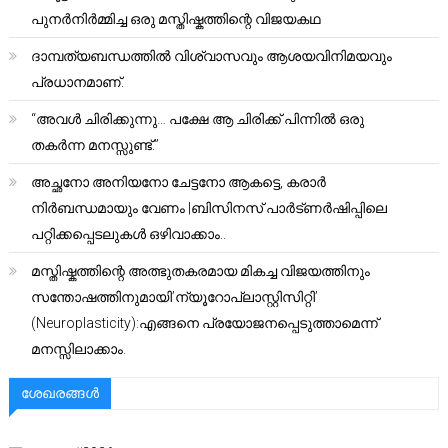
പുനർനിർമ്മിച്ച ഒരു മസ്തിഷ്കത്തിന്റെ വിജയകഥ
ദാമ്പത്യബന്ധത്തിൽ വിശ്വാസവും ആശയവിനിമയവും
പ്രധാനമാണ്.
“അവൾ ചിരിക്കുന്നു… പക്ഷേ ആ ചിരിക്ക് പിന്നിൽ ഒരു
തകർന്ന മനസ്സുണ്ട്.”
അച്ഛനോ അനിയനോ ചേട്ടനോ ആകട്ടെ, കരാർ
നിർബന്ധമായും വേണം |ബിസിനസ് പാർട്ണർഷിപ്പിലെ
പറ്റിക്കപ്പെടലുകൾ ഒഴിവാക്കാം..
മസ്തിഷ്കത്തിന്റെ അത്ഭുതകരമായ മികച്ച വിജയത്തിനും
സന്തോഷത്തിനുമായി’ന്യൂറോപ്ലാസ്റ്റിസിറ്റി’
(Neuroplasticity):എങ്ങനെ പ്രയോജനപ്പെടുത്താമെന്ന്
മനസ്സിലാക്കാം.
ശേഖരങ്ങൾ