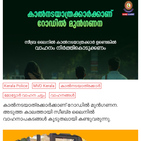
Kerala Police
MVD Kerala
കാൽനടയാത്രക്കാർ
മോട്ടോർ വാഹന ചട്ടം
വാഹനങ്ങള്‍
കാൽനടയാത്രക്കാർക്കാണ് റോഡിൽ മുൻഗണന.
അടുത്ത കാലത്തായി സീബ്ര ലൈനിൽ
വാഹനാപകടങ്ങൾ കൂടുതലായി കണ്ടുവരുന്നു.