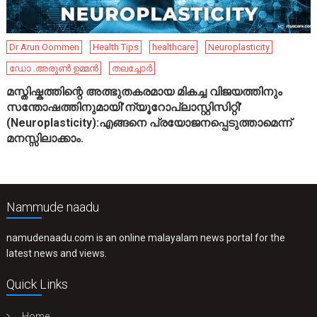
Dr Arun Oommen
Health Tips
healthcare
Neuroplasticity
ഡോ .അരുൺ ഉമ്മൻ
തലച്ചോർ
മസ്തിഷ്കത്തിന്റെ അത്ഭുതകരമായ മികച്ച വിജയത്തിനും
സന്തോഷത്തിനുമായി’ന്യൂറോപ്ലാസ്റ്റിസിറ്റി’
(Neuroplasticity):എങ്ങനെ പ്രയോജനപ്പെടുത്താമെന്ന്
മനസ്സിലാക്കാം.
Nammude naadu
namudenaadu.com is an online malayalam news portal for the
latest news and views.
Quick Links
Home