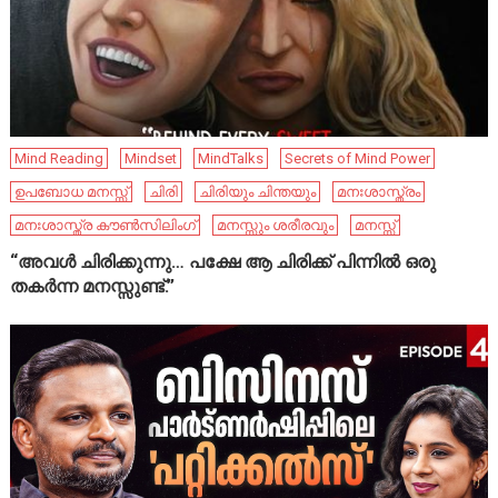
Mind Reading
Mindset
MindTalks
Secrets of Mind Power
ഉപബോധ മനസ്സ്
ചിരി
ചിരിയും ചിന്തയും
മനഃശാസ്ത്രം
മനഃശാസ്ത്ര കൗൺസിലിംഗ്
മനസ്സും ശരീരവും
മനസ്സ്
“അവൾ ചിരിക്കുന്നു… പക്ഷേ ആ ചിരിക്ക് പിന്നിൽ ഒരു
തകർന്ന മനസ്സുണ്ട്.”