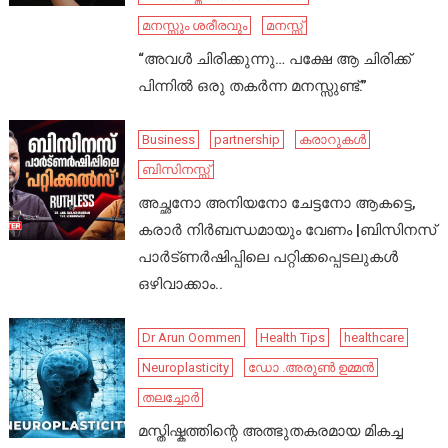
മനസ്സും ശരീരവും
മനസ്സ്
“അവൾ ചിരിക്കുന്നു… പക്ഷേ ആ ചിരിക്ക്
പിന്നിൽ ഒരു തകർന്ന മനസ്സുണ്ട്.”
Business
partnership
കരാറുകൾ
ബിസിനസ്സ്
അച്ഛനോ അനിയനോ ചേട്ടനോ ആകട്ടെ,
കരാർ നിർബന്ധമായും വേണം |ബിസിനസ്
പാർട്ണർഷിപ്പിലെ പറ്റിക്കപ്പെടലുകൾ
ഒഴിവാക്കാം..
Dr Arun Oommen
Health Tips
healthcare
Neuroplasticity
ഡോ .അരുൺ ഉമ്മൻ
തലച്ചോർ
മസ്തിഷ്കത്തിന്റെ അത്ഭുതകരമായ മികച്ച