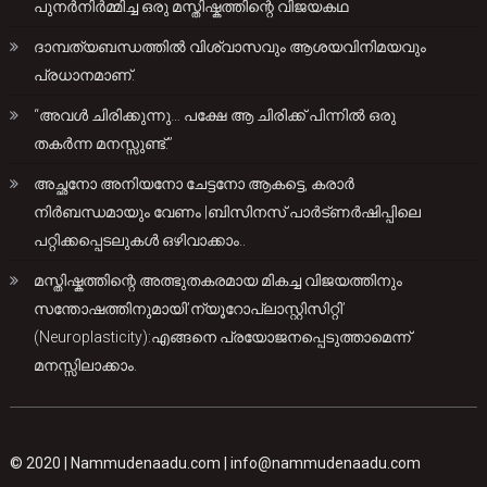
പുനർനിർമ്മിച്ച ഒരു മസ്തിഷ്കത്തിന്റെ വിജയകഥ
ദാമ്പത്യബന്ധത്തിൽ വിശ്വാസവും ആശയവിനിമയവും
പ്രധാനമാണ്.
“അവൾ ചിരിക്കുന്നു… പക്ഷേ ആ ചിരിക്ക് പിന്നിൽ ഒരു
തകർന്ന മനസ്സുണ്ട്.”
അച്ഛനോ അനിയനോ ചേട്ടനോ ആകട്ടെ, കരാർ
നിർബന്ധമായും വേണം |ബിസിനസ് പാർട്ണർഷിപ്പിലെ
പറ്റിക്കപ്പെടലുകൾ ഒഴിവാക്കാം..
മസ്തിഷ്കത്തിന്റെ അത്ഭുതകരമായ മികച്ച വിജയത്തിനും
സന്തോഷത്തിനുമായി’ന്യൂറോപ്ലാസ്റ്റിസിറ്റി’
(Neuroplasticity):എങ്ങനെ പ്രയോജനപ്പെടുത്താമെന്ന്
മനസ്സിലാക്കാം.
© 2020 |
Nammudenaadu.com
|
info@nammudenaadu.com