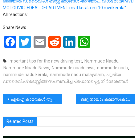
All reactions:
Share News
Facebook
Twitter
Email
Reddit
LinkedIn
WhatsApp
Important tips for the new driving test
,
Nammude Naadu
,
Nammude Naadu News
,
Nammude naadu nws
,
nammude nadu
,
nammude nadu kerala
,
nammude nadu malayalam
,
പുതിയ
ഡ്രൈവിംഗ് ടെസ്റ്റിങ്ങ് സംബന്ധിച്ച പ്രധാനപ്പെട്ട നിർദേശങ്ങൾ
പോസ്റ്റുകളിലൂടെ
എഐ കാമറകള്‍ തുണച്ചില്ല,2023ല്‍ കേരളത്തിലെ റോഡില്‍പിടഞ്ഞുമരിച്ചത് 4,010 ജീവിതങ്ങള്‍
ഒരു നാലാം ക്ലാസുകാരന്റെ അഭിമാനം കാത്തുസൂക്ഷിച്ച ടീച്ചറും അമ്മയെപോലെയല്ല അമ്മ തന്നെയാണ്…
Related Posts