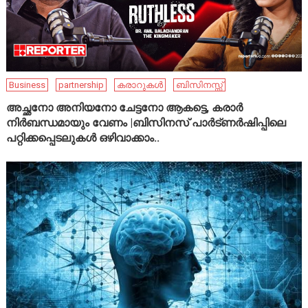
Business
partnership
കരാറുകൾ
ബിസിനസ്സ്
അച്ഛനോ അനിയനോ ചേട്ടനോ ആകട്ടെ, കരാർ
നിർബന്ധമായും വേണം |ബിസിനസ് പാർട്ണർഷിപ്പിലെ
പറ്റിക്കപ്പെടലുകൾ ഒഴിവാക്കാം..