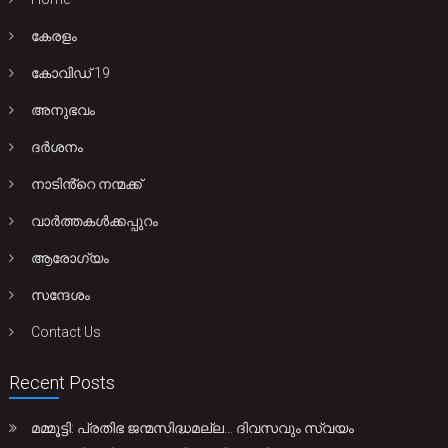
കേരളം
കോവിഡ് 19
അനുഭവം
ദർശനം
നാടിൻ്റെ നന്മക്ക്
വാർത്തകൾക്കപ്പുറം
ആരോഗ്യം
സന്ദേശം
Contact Us
Recent Posts
മമ്മൂട്ടി: പ്രതിഭ ജന്മസിദ്ധമല്ല… ദിവസവും സ്വയം