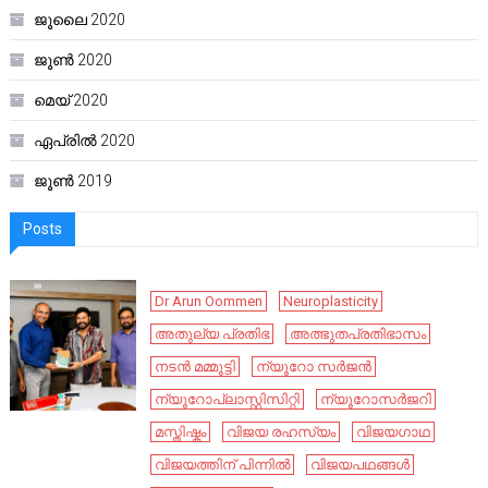
ജൂലൈ 2020
ജൂൺ 2020
മെയ്‌ 2020
ഏപ്രിൽ 2020
ജൂൺ 2019
Posts
Dr Arun Oommen
Neuroplasticity
അതുല്യ പ്രതിഭ
അത്ഭുതപ്രതിഭാസം
നടൻ മമ്മൂട്ടി
ന്യൂറോ സർജൻ
ന്യൂറോപ്ലാസ്റ്റിസിറ്റി
ന്യൂറോസർജറി
മസ്തിഷ്കം
വിജയ രഹസ്യം
വിജയഗാഥ
വിജയത്തിന് പിന്നിൽ
വിജയപഥങ്ങൾ