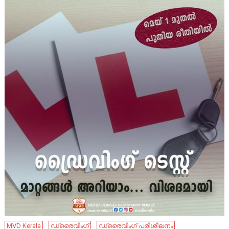
MVD Kerala
ഡ്രൈവിംഗ്
ഡ്രൈവിംഗ് പരിശീലനം