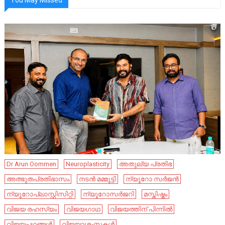
Dr Arun Oommen
Neuroplasticity
അതുല്യ പ്രതിഭ
അത്ഭുതപ്രതിഭാസം
നടൻ മമ്മൂട്ടി
ന്യൂറോ സർജൻ
ന്യൂറോപ്ലാസ്റ്റിസിറ്റി
ന്യൂറോസർജറി
മസ്തിഷ്കം
വിജയ രഹസ്യം
വിജയഗാഥ
വിജയത്തിന് പിന്നിൽ
വിജയപഥങ്ങൾ
വിജയാശംസകൾ