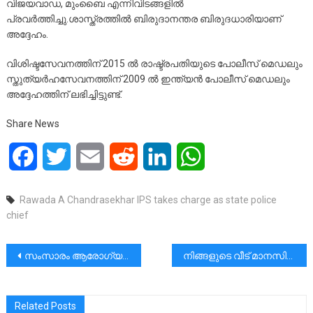
വിജയവാഡ, മുംബൈ എന്നിവിടങ്ങളിൽ
പ്രവർത്തിച്ചു.ശാസ്ത്രത്തിൽ ബിരുദാനന്തര ബിരുദധാരിയാണ്
അദ്ദേഹം.
വിശിഷ്ടസേവനത്തിന് 2015 ൽ രാഷ്ട്രപതിയുടെ പോലീസ് മെഡലും
സ്തുത്യർഹസേവനത്തിന് 2009 ൽ ഇന്ത്യൻ പോലീസ് മെഡലും
അദ്ദേഹത്തിന് ലഭിച്ചിട്ടുണ്ട്.
Share News
Facebook
Twitter
Email
Reddit
LinkedIn
WhatsApp
Rawada A Chandrasekhar IPS takes charge as state police
chief
പോസ്റ്റുകളിലൂടെ
സംസാരം ആരോഗ്യത്തിന് ഹാനികരമാകുന്നത് എങ്ങിനെ | Rev Dr Vincent Variath
നിങ്ങളുടെ വീട് മാനസിക ആരോഗ്യത്തെ സ്വാധീനിക്കുന്നത് എങ്ങനെ?
Related Posts