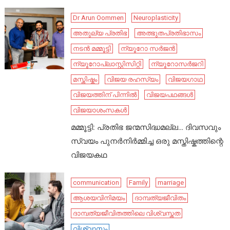
Dr Arun Oommen
Neuroplasticity
അതുല്യ പ്രതിഭ
അത്ഭുതപ്രതിഭാസം
നടൻ മമ്മൂട്ടി
ന്യൂറോ സർജൻ
ന്യൂറോപ്ലാസ്റ്റിസിറ്റി
ന്യൂറോസർജറി
മസ്തിഷ്കം
വിജയ രഹസ്യം
വിജയഗാഥ
വിജയത്തിന് പിന്നിൽ
വിജയപഥങ്ങൾ
വിജയാശംസകൾ
മമ്മൂട്ടി: പ്രതിഭ ജന്മസിദ്ധമല്ല… ദിവസവും
സ്വയം പുനർനിർമ്മിച്ച ഒരു മസ്തിഷ്കത്തിന്റെ
വിജയകഥ
communication
Family
marriage
ആശയവിനിമയം
ദാമ്പത്യജീവിതം
ദാമ്പത്യജീവിതത്തിലെ വിശ്വസ്തത
വിശ്വാസം