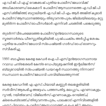
എ.ഡി.ജി.പി എച്ച്. വെങ്കടേഷ് പുതിയ പോലീസ് മേധാവിക്ക്
അധികാരദണ്ഡ് കൈമാറി. പോലീസ് ആസ്ഥാനത്തെ എ.ഡി.ജി.പി
എസ് ശ്രീജിത്ത്, ബറ്റാലിയൻ എ.ഡി.ജി.പി എം ആർ അജിത് കുമാർ
പോലീസ് ആസ്ഥാനത്തേയും തിരുവനന്തപുരം ജില്ലയിലെയും മറ്റു
മുതിര്‍ന്ന പോലീസ് ഓഫീസർമാർ എന്നിവർ ചടങ്ങില്‍ പങ്കെടുത്തു.
തുടർന്ന് വീരചരമമടഞ്ഞ പോലീസ് ഉദ്യോഗസ്ഥരുടെ
സ്മരണാർത്ഥം ധീരസ്മൃതിഭൂമിയില്‍ പുഷ്പചക്രം അർപ്പിച്ച ശേഷം
പുതിയ പോലീസ് മേധാവി സ്പെഷ്യൽ ഗാർഡ് ഓഫ് ഓണറും
സ്വീകരിച്ചു.
1991 ബാച്ചിലെ കേരള കേഡർ ഐ.പി.എസ് ഉദ്യോഗസ്ഥനായ
റവാഡ ചന്ദ്രശേഖർ കേന്ദ്ര ഡെപ്യൂട്ടേഷനിൽ ഇന്റലിജൻസ്
ബ്യൂറോയിൽ സ്പെഷ്യൽ ഡയറക്ടർ സ്ഥാനത്തു നിന്നാണ്
സംസ്ഥാന പോലീസ് മേധാവി പദവിയിലെത്തുന്നത്.
കേരള കേഡറിൽ എ.എസ്.പിയായി കണ്ണൂർ തലശ്ശേരിയിൽ
സർവീസ് ആരംഭിച്ച അദ്ദേഹം പത്തനംതിട്ട, മലപ്പുറം, എറണാകുളം
റൂറൽ, റയിൽവേസ്, വിജിലൻസ് എറണാകുളം റെയ്ഞ്ച്,
ക്രൈംബ്രാഞ്ച് തിരുവനന്തപുരം, പാലക്കാട് എന്നിവിടങ്ങളിൽ
എസ്.പിയായും പോലീസ് ആസ്ഥാനത്ത് എ.ഐ.ജി 1 ആയും