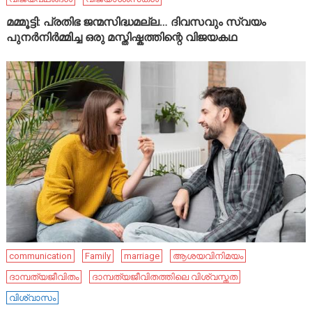
മമ്മൂട്ടി: പ്രതിഭ ജന്മസിദ്ധമല്ല… ദിവസവും സ്വയം
പുനർനിർമ്മിച്ച ഒരു മസ്തിഷ്കത്തിന്റെ വിജയകഥ
communication
Family
marriage
ആശയവിനിമയം
ദാമ്പത്യജീവിതം
ദാമ്പത്യജീവിതത്തിലെ വിശ്വസ്തത
വിശ്വാസം