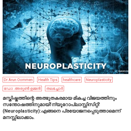
Dr Arun Oommen
Health Tips
healthcare
Neuroplasticity
ഡോ .അരുൺ ഉമ്മൻ
തലച്ചോർ
മസ്തിഷ്കത്തിന്റെ അത്ഭുതകരമായ മികച്ച വിജയത്തിനും
സന്തോഷത്തിനുമായി’ന്യൂറോപ്ലാസ്റ്റിസിറ്റി’
(Neuroplasticity):എങ്ങനെ പ്രയോജനപ്പെടുത്താമെന്ന്
മനസ്സിലാക്കാം.