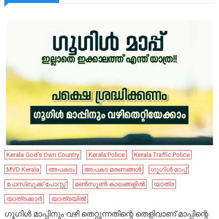
Kerala God's Own Country
Kerala Police
Kerala Traffic Police
MVD Kerala
അപകടം
അപകട മരണങ്ങൾ
ഗൂഗിൾ മാപ്പ്
ഫേ​സ്ബു​ക്ക് പോ​സ്റ്റ്
മൺസൂൺ കാലങ്ങളിൽ
യാത്ര
യാത്രക്കാർ
യാത്രയിൽ
ഗൂഗിൾ മാപ്പിനും വഴി തെറ്റുന്നതിന്റെ തെളിവാണ് മാപ്പിന്റെ