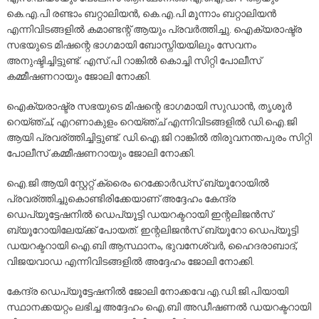
കെ.എ.പി രണ്ടാം ബറ്റാലിയൻ, കെ.എ.പി മൂന്നാം ബറ്റാലിയൻ
എന്നിവിടങ്ങളിൽ കമാണ്ടന്റ് ആയും പ്രവർത്തിച്ചു. ഐക്യരാഷ്ട്ര
സഭയുടെ മിഷന്റെ ഭാഗമായി ബോസ്നിയയിലും സേവനം
അനുഷ്ടിച്ചിട്ടുണ്ട്. എസ്.പി റാങ്കിൽ കൊച്ചി സിറ്റി പോലീസ്
കമ്മീഷണറായും ജോലി നോക്കി.
ഐക്യരാഷ്ട്ര സഭയുടെ മിഷന്റെ ഭാഗമായി സുഡാൻ, തൃശൂർ
റെയ്ഞ്ച്, എറണാകുളം റെയ്ഞ്ച് എന്നിവിടങ്ങളിൽ ഡി.ഐ.ജി
ആയി പ്രവര്ത്തിച്ചിട്ടുണ്ട്. ഡി.ഐ.ജി റാങ്കിൽ തിരുവനന്തപുരം സിറ്റി
പോലീസ് കമ്മീഷണറായും ജോലി നോക്കി.
ഐ.ജി ആയി സ്റ്റേറ്റ് ക്രൈം റെക്കോർഡ്സ് ബ്യൂറോയിൽ
പ്രവര്ത്തിച്ചുകൊണ്ടിരിക്കേയാണ് അദ്ദേഹം കേന്ദ്ര
ഡെപ്യൂട്ടേഷനിൽ ഡെപ്യൂട്ടി ഡയറക്ടറായി ഇന്റലിജൻസ്
ബ്യൂറോയിലേയ്ക്ക് പോയത്. ഇന്റലിജൻസ് ബ്യൂറോ ഡെപ്യൂട്ടി
ഡയറക്ടറായി ഐ.ബി ആസ്ഥാനം, ഭുവനേശ്വർ, ഹൈദരാബാദ്,
വിജയവാഡ എന്നിവിടങ്ങളിൽ അദ്ദേഹം ജോലി നോക്കി.
കേന്ദ്ര ഡെപ്യൂട്ടേഷനിൽ ജോലി നോക്കവേ എ.ഡി.ജി.പിയായി
സ്ഥാനക്കയറ്റം ലഭിച്ച അദ്ദേഹം ഐ.ബി അഡീഷണൽ ഡയറക്ടറായി