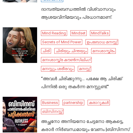
ദാമ്പത്യബന്ധത്തിൽ വിശ്വാസവും
ആശയവിനിമയവും പ്രധാനമാണ്.
Mind Reading
Mindset
MindTalks
Secrets of Mind Power
ഉപബോധ മനസ്സ്
ചിരി
ചിരിയും ചിന്തയും
മനഃശാസ്ത്രം
മനഃശാസ്ത്ര കൗൺസിലിംഗ്
മനസ്സും ശരീരവും
മനസ്സ്
“അവൾ ചിരിക്കുന്നു… പക്ഷേ ആ ചിരിക്ക്
പിന്നിൽ ഒരു തകർന്ന മനസ്സുണ്ട്.”
Business
partnership
കരാറുകൾ
ബിസിനസ്സ്
അച്ഛനോ അനിയനോ ചേട്ടനോ ആകട്ടെ,
കരാർ നിർബന്ധമായും വേണം |ബിസിനസ്