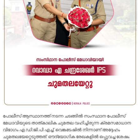
പോലീസ് ആസ്ഥാനത്ത് നടന്ന ചടങ്ങില്‍ സംസ്ഥാന പോലീസ്
മേധാവിയുടെ താത്കാലിക ചുമതല വഹിച്ചിരുന്ന ക്രമസമാധാന
വിഭാഗം എ.ഡി.ജി.പി എച്ച്. വെങ്കടേഷിൽ നിന്നാണ് അദ്ദേഹം
ചുമതലയേറ്റെടുത്തത്. ഔദ്യോഗിക രേഖകളിൽ ഒപ്പുവച്ച ശേഷം