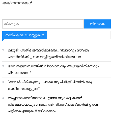
അഭിനന്ദനങ്ങൾ.
അനേഷിക്കുക
സമീപകാല പോസ്റ്റുകൾ
മമ്മൂട്ടി: പ്രതിഭ ജന്മസിദ്ധമല്ല… ദിവസവും സ്വയം
പുനർനിർമ്മിച്ച ഒരു മസ്തിഷ്കത്തിന്റെ വിജയകഥ
ദാമ്പത്യബന്ധത്തിൽ വിശ്വാസവും ആശയവിനിമയവും
പ്രധാനമാണ്.
“അവൾ ചിരിക്കുന്നു… പക്ഷേ ആ ചിരിക്ക് പിന്നിൽ ഒരു
തകർന്ന മനസ്സുണ്ട്.”
അച്ഛനോ അനിയനോ ചേട്ടനോ ആകട്ടെ, കരാർ
നിർബന്ധമായും വേണം |ബിസിനസ് പാർട്ണർഷിപ്പിലെ
പറ്റിക്കപ്പെടലുകൾ ഒഴിവാക്കാം..