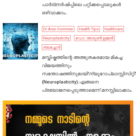
പാർട്ണർഷിപ്പിലെ പറ്റിക്കപ്പെടലുകൾ
ഒഴിവാക്കാം..
Dr Arun Oommen
Health Tips
healthcare
Neuroplasticity
ഡോ .അരുൺ ഉമ്മൻ
തലച്ചോർ
മസ്തിഷ്കത്തിന്റെ അത്ഭുതകരമായ മികച്ച
വിജയത്തിനും
സന്തോഷത്തിനുമായി’ന്യൂറോപ്ലാസ്റ്റിസിറ്റി’
(Neuroplasticity):എങ്ങനെ
പ്രയോജനപ്പെടുത്താമെന്ന് മനസ്സിലാക്കാം.