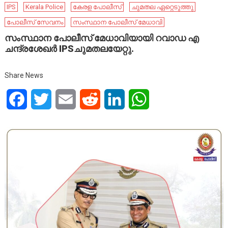
IPS
Kerala Police
കേരള പോലീസ്
ചുമതല ഏറ്റെടുത്തു
പോലീസ് സേവനം
സംസ്ഥാന പോലീസ് മേധാവി
സംസ്ഥാന പോലീസ് മേധാവിയായി റവാഡ എ
ചന്ദ്രശേഖർ IPSചുമതലയേറ്റു.
Share News
Facebook
Twitter
Email
Reddit
LinkedIn
WhatsApp