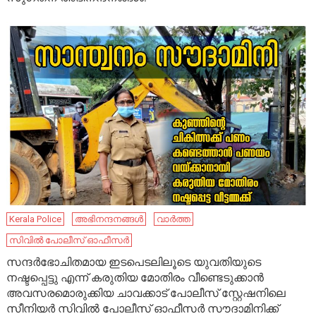
Kerala Police
അഭിനന്ദനങ്ങൾ
വാർത്ത
സിവിൽ പോലീസ് ഓഫീസർ
സന്ദർഭോചിതമായ ഇടപെടലിലൂടെ യുവതിയുടെ
നഷ്ടപ്പെട്ടു എന്ന് കരുതിയ മോതിരം വീണ്ടെടുക്കാൻ
അവസരമൊരുക്കിയ ചാവക്കാട് പോലീസ് സ്റ്റേഷനിലെ
സീനിയർ സിവിൽ പോലീസ് ഓഫീസർ സൗദാമിനിക്ക്