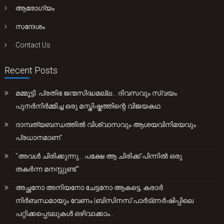
ആരോഗ്യം
സന്ദേശം
Contact Us
Recent Posts
മമ്മൂട്ടി: പ്രതിഭ ജന്മസിദ്ധമല്ല… ദിവസവും സ്വയം
പുനർനിർമ്മിച്ച ഒരു മസ്തിഷ്കത്തിന്റെ വിജയകഥ
ദാമ്പത്യബന്ധത്തിൽ വിശ്വാസവും ആശയവിനിമയവും
പ്രധാനമാണ്.
“അവൾ ചിരിക്കുന്നു… പക്ഷേ ആ ചിരിക്ക് പിന്നിൽ ഒരു
തകർന്ന മനസ്സുണ്ട്.”
അച്ഛനോ അനിയനോ ചേട്ടനോ ആകട്ടെ, കരാർ
നിർബന്ധമായും വേണം |ബിസിനസ് പാർട്ണർഷിപ്പിലെ
പറ്റിക്കപ്പെടലുകൾ ഒഴിവാക്കാം..