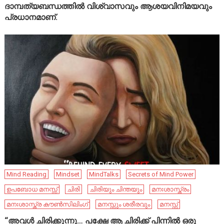
ദാമ്പത്യബന്ധത്തിൽ വിശ്വാസവും ആശയവിനിമയവും
പ്രധാനമാണ്.
Mind Reading
Mindset
MindTalks
Secrets of Mind Power
ഉപബോധ മനസ്സ്
ചിരി
ചിരിയും ചിന്തയും
മനഃശാസ്ത്രം
മനഃശാസ്ത്ര കൗൺസിലിംഗ്
മനസ്സും ശരീരവും
മനസ്സ്
“അവൾ ചിരിക്കുന്നു… പക്ഷേ ആ ചിരിക്ക് പിന്നിൽ ഒരു