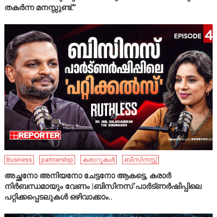
തകർന്ന മനസ്സുണ്ട്.”
Business
partnership
കരാറുകൾ
ബിസിനസ്സ്
അച്ഛനോ അനിയനോ ചേട്ടനോ ആകട്ടെ, കരാർ
നിർബന്ധമായും വേണം |ബിസിനസ് പാർട്ണർഷിപ്പിലെ
പറ്റിക്കപ്പെടലുകൾ ഒഴിവാക്കാം..