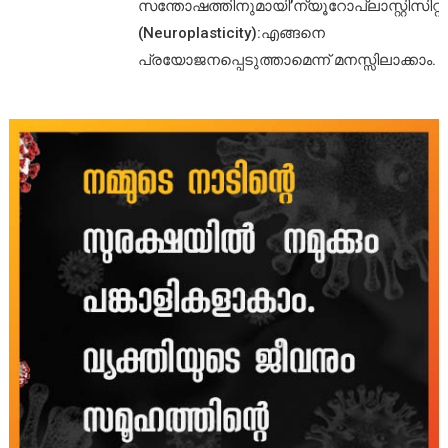
സന്തോഷത്തിനുമായി’ന്യൂറോപ്ലാസ്റ്റിസിറ്റി’
(Neuroplasticity):എങ്ങനെ
പ്രയോജനപ്പെടുത്താമെന്ന് മനസ്സിലാക്കാം.