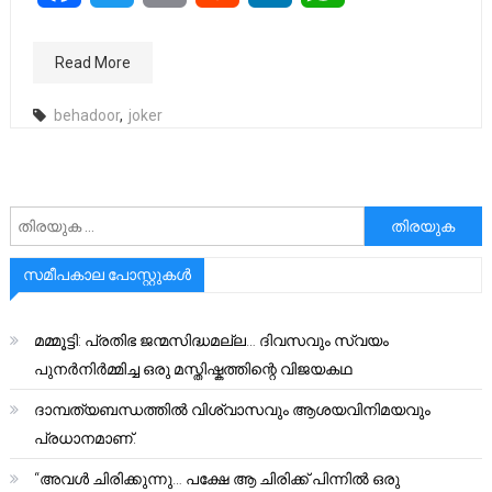
Read More
behadoor
,
joker
അനേഷിക്കുക
സമീപകാല പോസ്റ്റുകൾ
മമ്മൂട്ടി: പ്രതിഭ ജന്മസിദ്ധമല്ല… ദിവസവും സ്വയം
പുനർനിർമ്മിച്ച ഒരു മസ്തിഷ്കത്തിന്റെ വിജയകഥ
ദാമ്പത്യബന്ധത്തിൽ വിശ്വാസവും ആശയവിനിമയവും
പ്രധാനമാണ്.
“അവൾ ചിരിക്കുന്നു… പക്ഷേ ആ ചിരിക്ക് പിന്നിൽ ഒരു