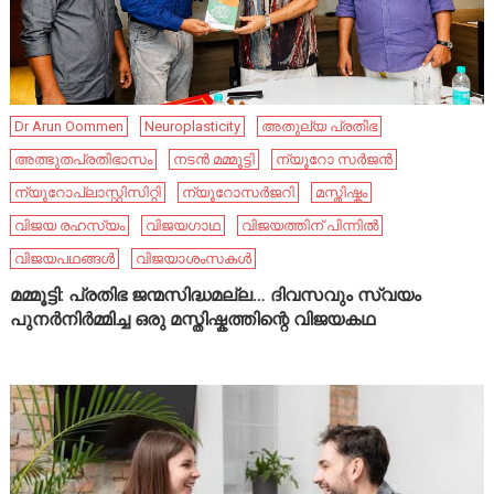
Dr Arun Oommen
Neuroplasticity
അതുല്യ പ്രതിഭ
അത്ഭുതപ്രതിഭാസം
നടൻ മമ്മൂട്ടി
ന്യൂറോ സർജൻ
ന്യൂറോപ്ലാസ്റ്റിസിറ്റി
ന്യൂറോസർജറി
മസ്തിഷ്കം
വിജയ രഹസ്യം
വിജയഗാഥ
വിജയത്തിന് പിന്നിൽ
വിജയപഥങ്ങൾ
വിജയാശംസകൾ
മമ്മൂട്ടി: പ്രതിഭ ജന്മസിദ്ധമല്ല… ദിവസവും സ്വയം
പുനർനിർമ്മിച്ച ഒരു മസ്തിഷ്കത്തിന്റെ വിജയകഥ