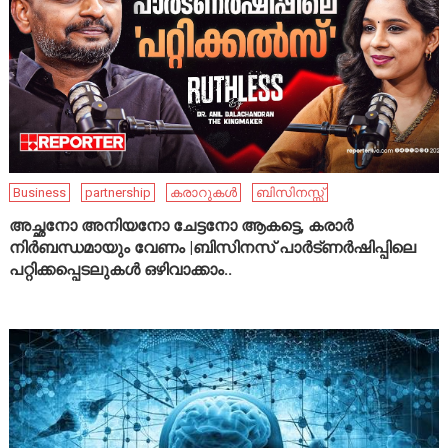
Business
partnership
കരാറുകൾ
ബിസിനസ്സ്
അച്ഛനോ അനിയനോ ചേട്ടനോ ആകട്ടെ, കരാർ
നിർബന്ധമായും വേണം |ബിസിനസ് പാർട്ണർഷിപ്പിലെ
പറ്റിക്കപ്പെടലുകൾ ഒഴിവാക്കാം..