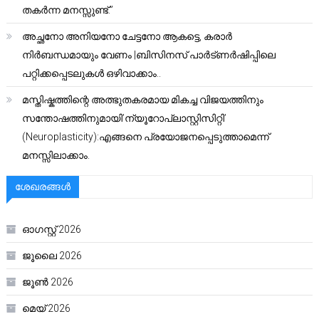
തകർന്ന മനസ്സുണ്ട്.”
അച്ഛനോ അനിയനോ ചേട്ടനോ ആകട്ടെ, കരാർ
നിർബന്ധമായും വേണം |ബിസിനസ് പാർട്ണർഷിപ്പിലെ
പറ്റിക്കപ്പെടലുകൾ ഒഴിവാക്കാം..
മസ്തിഷ്കത്തിന്റെ അത്ഭുതകരമായ മികച്ച വിജയത്തിനും
സന്തോഷത്തിനുമായി’ന്യൂറോപ്ലാസ്റ്റിസിറ്റി’
(Neuroplasticity):എങ്ങനെ പ്രയോജനപ്പെടുത്താമെന്ന്
മനസ്സിലാക്കാം.
ശേഖരങ്ങൾ
ഓഗസ്റ്റ്‌ 2026
ജൂലൈ 2026
ജൂൺ 2026
മെയ്‌ 2026