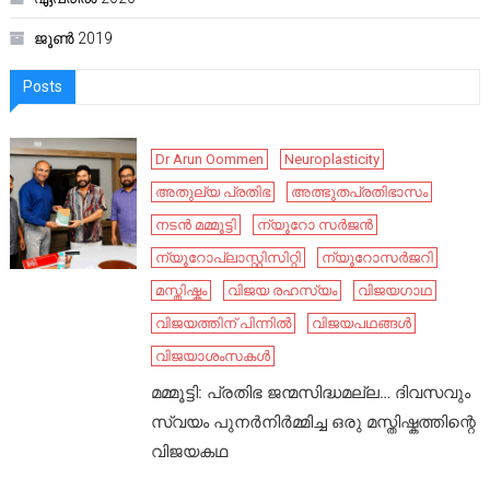
ജൂൺ 2019
Posts
Dr Arun Oommen
Neuroplasticity
അതുല്യ പ്രതിഭ
അത്ഭുതപ്രതിഭാസം
നടൻ മമ്മൂട്ടി
ന്യൂറോ സർജൻ
ന്യൂറോപ്ലാസ്റ്റിസിറ്റി
ന്യൂറോസർജറി
മസ്തിഷ്കം
വിജയ രഹസ്യം
വിജയഗാഥ
വിജയത്തിന് പിന്നിൽ
വിജയപഥങ്ങൾ
വിജയാശംസകൾ
മമ്മൂട്ടി: പ്രതിഭ ജന്മസിദ്ധമല്ല… ദിവസവും
സ്വയം പുനർനിർമ്മിച്ച ഒരു മസ്തിഷ്കത്തിന്റെ
വിജയകഥ