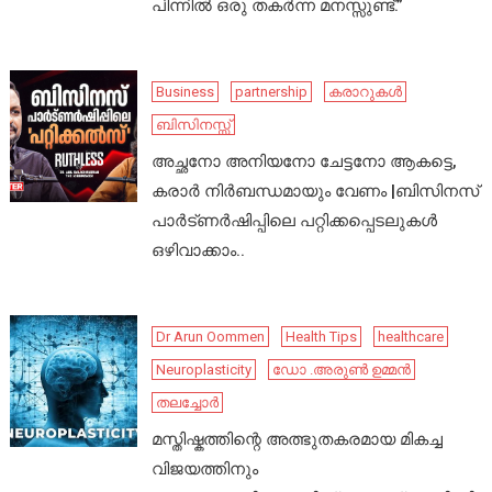
പിന്നിൽ ഒരു തകർന്ന മനസ്സുണ്ട്.”
Business
partnership
കരാറുകൾ
ബിസിനസ്സ്
അച്ഛനോ അനിയനോ ചേട്ടനോ ആകട്ടെ,
കരാർ നിർബന്ധമായും വേണം |ബിസിനസ്
പാർട്ണർഷിപ്പിലെ പറ്റിക്കപ്പെടലുകൾ
ഒഴിവാക്കാം..
Dr Arun Oommen
Health Tips
healthcare
Neuroplasticity
ഡോ .അരുൺ ഉമ്മൻ
തലച്ചോർ
മസ്തിഷ്കത്തിന്റെ അത്ഭുതകരമായ മികച്ച
വിജയത്തിനും