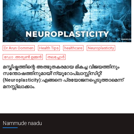
Dr Arun Oommen
Health Tips
healthcare
Neuroplasticity
ഡോ .അരുൺ ഉമ്മൻ
തലച്ചോർ
മസ്തിഷ്കത്തിന്റെ അത്ഭുതകരമായ മികച്ച വിജയത്തിനും
സന്തോഷത്തിനുമായി’ന്യൂറോപ്ലാസ്റ്റിസിറ്റി’
(Neuroplasticity):എങ്ങനെ പ്രയോജനപ്പെടുത്താമെന്ന്
മനസ്സിലാക്കാം.
Nammude naadu