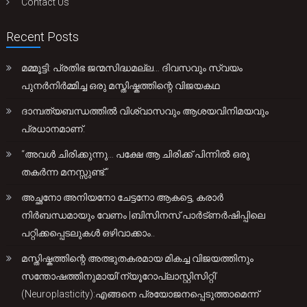
Contact Us
Recent Posts
മമ്മൂട്ടി: പ്രതിഭ ജന്മസിദ്ധമല്ല… ദിവസവും സ്വയം
പുനർനിർമ്മിച്ച ഒരു മസ്തിഷ്കത്തിന്റെ വിജയകഥ
ദാമ്പത്യബന്ധത്തിൽ വിശ്വാസവും ആശയവിനിമയവും
പ്രധാനമാണ്.
“അവൾ ചിരിക്കുന്നു… പക്ഷേ ആ ചിരിക്ക് പിന്നിൽ ഒരു
തകർന്ന മനസ്സുണ്ട്.”
അച്ഛനോ അനിയനോ ചേട്ടനോ ആകട്ടെ, കരാർ
നിർബന്ധമായും വേണം |ബിസിനസ് പാർട്ണർഷിപ്പിലെ
പറ്റിക്കപ്പെടലുകൾ ഒഴിവാക്കാം..
മസ്തിഷ്കത്തിന്റെ അത്ഭുതകരമായ മികച്ച വിജയത്തിനും
സന്തോഷത്തിനുമായി’ന്യൂറോപ്ലാസ്റ്റിസിറ്റി’
(Neuroplasticity):എങ്ങനെ പ്രയോജനപ്പെടുത്താമെന്ന്