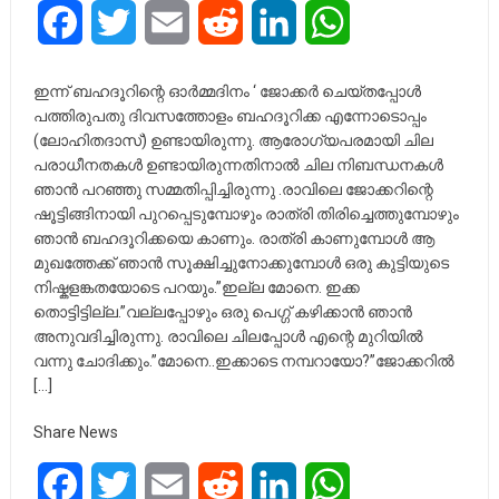
Facebook
Twitter
Email
Reddit
LinkedIn
WhatsApp
ഇന്ന് ബഹദൂറിന്റെ ഓർമ്മദിനം ‘ ജോക്കർ ചെയ്തപ്പോൾ
പത്തിരുപതു ദിവസത്തോളം ബഹദൂറിക്ക എന്നോടൊപ്പം
(ലോഹിതദാസ്) ഉണ്ടായിരുന്നു. ആരോഗ്യപരമായി ചില
പരാധീനതകൾ ഉണ്ടായിരുന്നതിനാൽ ചില നിബന്ധനകൾ
ഞാൻ പറഞ്ഞു സമ്മതിപ്പിച്ചിരുന്നു .രാവിലെ ജോക്കറിന്റെ
ഷൂട്ടിങ്ങിനായി പുറപ്പെടുമ്പോഴും രാത്രി തിരിച്ചെത്തുമ്പോഴും
ഞാൻ ബഹദൂറിക്കയെ കാണും. രാത്രി കാണുമ്പോൾ ആ
മുഖത്തേക്ക് ഞാൻ സൂക്ഷിച്ചുനോക്കുമ്പോൾ ഒരു കുട്ടിയുടെ
നിഷ്കളങ്കതയോടെ പറയും.”ഇല്ല മോനെ. ഇക്ക
തൊട്ടിട്ടില്ല.”വല്ലപ്പോഴും ഒരു പെഗ്ഗ് കഴിക്കാൻ ഞാൻ
അനുവദിച്ചിരുന്നു. രാവിലെ ചിലപ്പോൾ എന്റെ മുറിയിൽ
വന്നു ചോദിക്കും.”മോനെ..ഇക്കാടെ നമ്പറായോ?”ജോക്കറിൽ
[…]
Share News
Facebook
Twitter
Email
Reddit
LinkedIn
WhatsApp