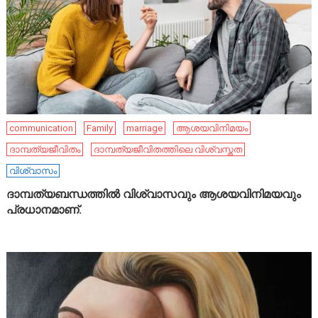
communication
Family
marriage
ആശയവിനിമയം
ദാമ്പത്യജീവിതം
ദാമ്പത്യജീവിതത്തിലെ വിശ്വസ്തത
വിശ്വാസം
ദാമ്പത്യബന്ധത്തിൽ വിശ്വാസവും ആശയവിനിമയവും
പ്രധാനമാണ്.