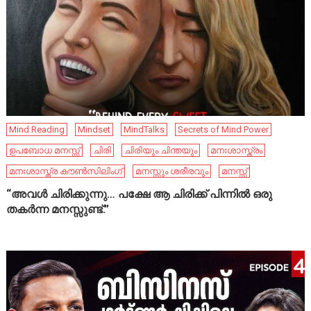
Mind Reading
Mindset
MindTalks
Secrets of Mind Power
ഉപബോധ മനസ്സ്
ചിരി
ചിരിയും ചിന്തയും
മനഃശാസ്ത്രം
മനഃശാസ്ത്ര കൗൺസിലിംഗ്
മനസ്സും ശരീരവും
മനസ്സ്
“അവൾ ചിരിക്കുന്നു… പക്ഷേ ആ ചിരിക്ക് പിന്നിൽ ഒരു
തകർന്ന മനസ്സുണ്ട്.”