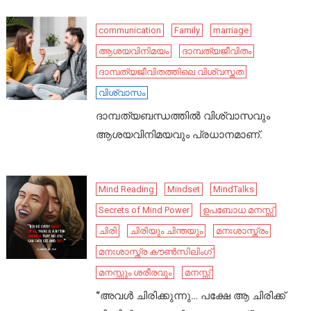
communication
Family
marriage
ആശയവിനിമയം
ദാമ്പത്യജീവിതം
ദാമ്പത്യജീവിതത്തിലെ വിശ്വസ്തത
വിശ്വാസം
ദാമ്പത്യബന്ധത്തിൽ വിശ്വാസവും
ആശയവിനിമയവും പ്രധാനമാണ്.
Mind Reading
Mindset
MindTalks
Secrets of Mind Power
ഉപബോധ മനസ്സ്
ചിരി
ചിരിയും ചിന്തയും
മനഃശാസ്ത്രം
മനഃശാസ്ത്ര കൗൺസിലിംഗ്
മനസ്സും ശരീരവും
മനസ്സ്
“അവൾ ചിരിക്കുന്നു… പക്ഷേ ആ ചിരിക്ക്