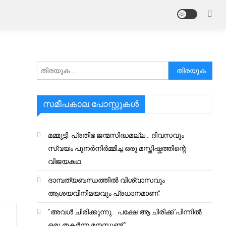
അനേഷിക്കുക
സമീപകാല പോസ്റ്റുകൾ
മമ്മൂട്ടി: പ്രതിഭ ജന്മസിദ്ധമല്ല… ദിവസവും
സ്വയം പുനർനിർമ്മിച്ച ഒരു മസ്തിഷ്കത്തിന്റെ
വിജയകഥ
ദാമ്പത്യബന്ധത്തിൽ വിശ്വാസവും
ആശയവിനിമയവും പ്രധാനമാണ്.
“അവൾ ചിരിക്കുന്നു… പക്ഷേ ആ ചിരിക്ക് പിന്നിൽ
ഒരു തകർന്ന മനസ്സുണ്ട്.”