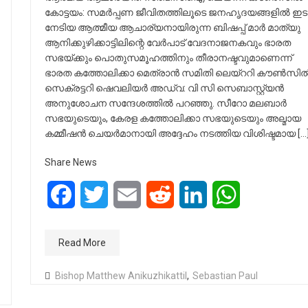
കോട്ടയം: സമർപ്പണ ജീവിതത്തിലൂടെ ജനഹൃദയങ്ങളിൽ ഇട
നേടിയ ആത്മീയ ആചാര്യനായിരുന്ന ബിഷപ്പ് മാർ മാത്യു
ആനിക്കുഴിക്കാട്ടിലിന്റെ വേർപാട് വേദനാജനകവും ഭാരത
സഭയ്ക്കും പൊതുസമൂഹത്തിനും തീരാനഷ്ടവുമാണെന്ന്
ഭാരത കത്തോലിക്കാ മെത്രാൻ സമിതി ലെയ്ററി കൗൺസി
സെക്രട്ടറി ഷെവലിയർ അഡ്വ: വി സി സെബാസ്റ്റ്യൻ
അനുശോചന സന്ദേശത്തിൽ പറഞ്ഞു. സീറോ മലബാർ
സഭയുടെയും, കേരള കത്തോലിക്കാ സഭയുടെയും അല്മായ
കമ്മീഷൻ ചെയർമാനായി അദ്ദേഹം നടത്തിയ വിശിഷ്ടമായ […
Share News
Facebook
Twitter
Email
Reddit
LinkedIn
WhatsApp
Read More
Bishop Matthew Anikuzhikattil
,
Sebastian Paul