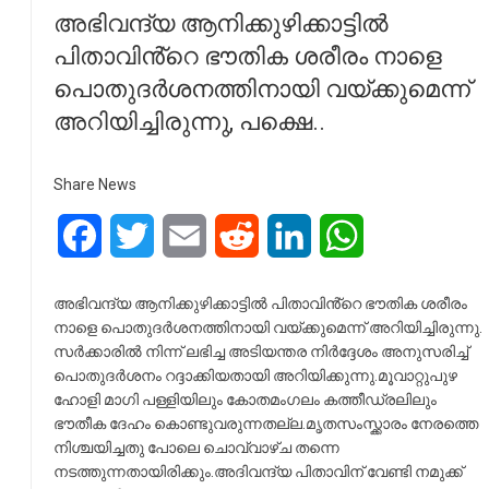
അഭിവന്ദ്യ ആനിക്കുഴിക്കാട്ടിൽ
പിതാവിൻ്റെ ഭൗതിക ശരീരം നാളെ
പൊതുദർശനത്തിനായി വയ്ക്കുമെന്ന്
അറിയിച്ചിരുന്നു, പക്ഷെ..
Share News
Facebook
Twitter
Email
Reddit
LinkedIn
WhatsApp
അഭിവന്ദ്യ ആനിക്കുഴിക്കാട്ടിൽ പിതാവിൻ്റെ ഭൗതിക ശരീരം
നാളെ പൊതുദർശനത്തിനായി വയ്ക്കുമെന്ന് അറിയിച്ചിരുന്നു.
സർക്കാരിൽ നിന്ന് ലഭിച്ച അടിയന്തര നിർദ്ദേശം അനുസരിച്ച്
പൊതുദർശനം റദ്ദാക്കിയതായി അറിയിക്കുന്നു.മൂവാറ്റുപുഴ
ഹോളി മാഗി പള്ളിയിലും കോതമംഗലം കത്തീഡ്രലിലും
ഭൗതീക ദേഹം കൊണ്ടുവരുന്നതല്ല.മൃതസംസ്ക്കാരം നേരത്തെ
നിശ്ചയിച്ചതു പോലെ ചൊവ്വാഴ്ച തന്നെ
നടത്തുന്നതായിരിക്കും.അദിവന്ദ്യ പിതാവിന് വേണ്ടി നമുക്ക്