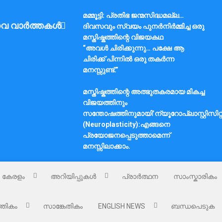
മമ്മൂട്ടി: പ്രതിഭ ജന്മസിദ്ധമല്ല…
വ വാർത്തകൾ
ദിവസവും സ്വയം പുനർനിർമ്മിച്ച ഒരു
മസ്തിഷ്കത്തിന്റെ വിജയകഥ
“അവൾ ചിരിക്കുന്നു… പക്ഷേ ആ
ചിരിക്ക് പിന്നിൽ ഒരു തകർന്ന
മനസ്സുണ്ട്.”
മസ്തിഷ്കത്തിന്റെ അത്ഭുതകരമായ മികച്ച
വിജയത്തിനും
സന്തോഷത്തിനുമായി’ന്യൂറോപ്ലാസ്റ്റിസിറ്റ
(Neuroplasticity):എങ്ങനെ
പ്രയോജനപ്പെടുത്താമെന്ന്
മനസ്സിലാക്കാം.
കേരളം
അറിയിപ്പുകൾ
പ്രാർത്ഥന
സാംസ്കാരികം
്തികം
സാങ്കേതികം
ENGLISH NEWS
ബന്ധപെടുക