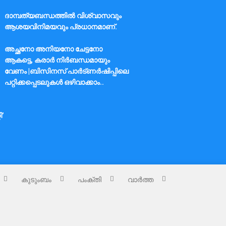
ദാമ്പത്യബന്ധത്തിൽ വിശ്വാസവും
ആശയവിനിമയവും പ്രധാനമാണ്.
അച്ഛനോ അനിയനോ ചേട്ടനോ
ആകട്ടെ, കരാർ നിർബന്ധമായും
വേണം |ബിസിനസ് പാർട്ണർഷിപ്പിലെ
പറ്റിക്കപ്പെടലുകൾ ഒഴിവാക്കാം..
ി’
കുടുംബം
പംക്തി
വാർത്ത