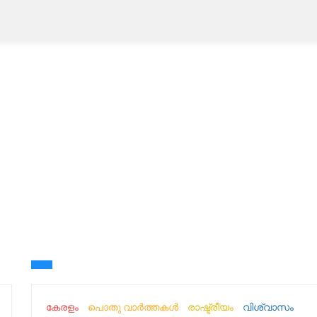
കേരളം
പൊതു വാർത്തകൾ
രാഷ്ട്രീയം
വിശ്വാസം