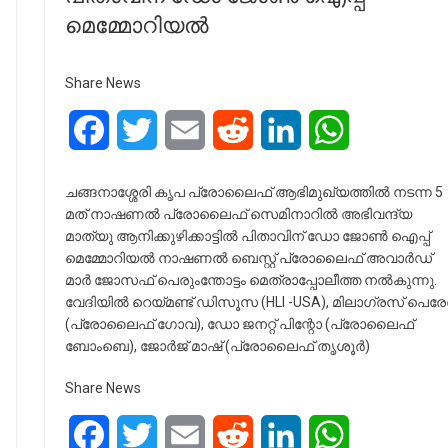
മെമ്മോറിയൽ
Share News
Facebook
Twitter
Email
Reddit
LinkedIn
WhatsApp
ചങ്ങനാശ്ശേരി കൃപ പ്രോലൈഫ് ആഭിമുഖ്യത്തിൽ നടന്ന 5
മത് നാഷണൽ പ്രോലൈഫ് സെമിനാറിൽ അഭിവന്ദ്യ
മാത്യു ആനിക്കുഴിക്കാട്ടിൽ പിതാവിന് ഡോ ജോൺ ഐപ്പ്
മെമ്മോറിയൽ നാഷണൽ ബെസ്റ്റ് പ്രോലൈഫ് അവാർഡ്
മാർ ജോസഫ് പെരുംന്തോട്ടം മെത്രാപ്പോലീത്ത നൽകുന്നു.
വേദിയിൽ റെയ്മണ്ട് ഡിസൂസ (HLI -USA), മിലാഗ്രസ് പെര
(പ്രോലൈഫ് ഗോവ), ഡോ ജനറ്റ് പിന്റോ (പ്രോലൈഫ്
ബോംബെ), ജോർജ് മാഷ് (പ്രോലൈഫ് തൃശൂർ)
Share News
Facebook
Twitter
Email
Reddit
LinkedIn
WhatsApp