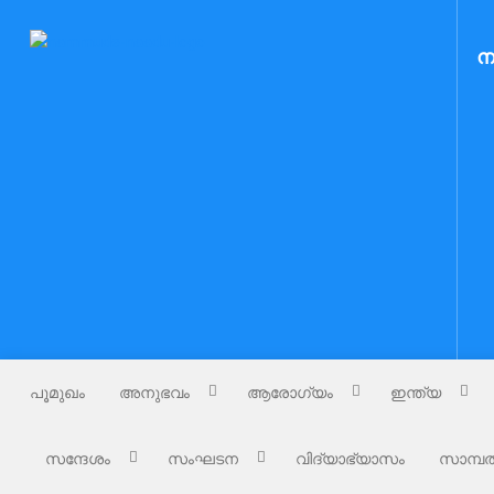
Skip
to
Nammude Naadu
ന
നമ്മുടെ നാട്
content
പൂമുഖം
അനുഭവം
ആരോഗ്യം
ഇന്ത്യ
സന്ദേശം
സംഘടന
വിദ്യാഭ്യാസം
സാമ്പത