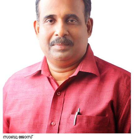
സാബു ജോസ്