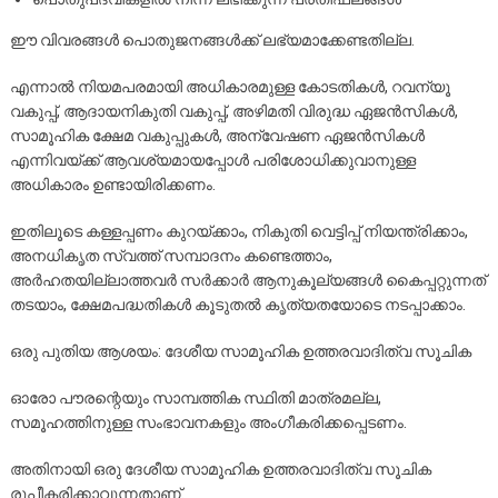
ഈ വിവരങ്ങൾ പൊതുജനങ്ങൾക്ക് ലഭ്യമാക്കേണ്ടതില്ല.
എന്നാൽ നിയമപരമായി അധികാരമുള്ള കോടതികൾ, റവന്യൂ
വകുപ്പ്, ആദായനികുതി വകുപ്പ്, അഴിമതി വിരുദ്ധ ഏജൻസികൾ,
സാമൂഹിക ക്ഷേമ വകുപ്പുകൾ, അന്വേഷണ ഏജൻസികൾ
എന്നിവയ്ക്ക് ആവശ്യമായപ്പോൾ പരിശോധിക്കുവാനുള്ള
അധികാരം ഉണ്ടായിരിക്കണം.
ഇതിലൂടെ കള്ളപ്പണം കുറയ്ക്കാം, നികുതി വെട്ടിപ്പ് നിയന്ത്രിക്കാം,
അനധികൃത സ്വത്ത് സമ്പാദനം കണ്ടെത്താം,
അർഹതയില്ലാത്തവർ സർക്കാർ ആനുകൂല്യങ്ങൾ കൈപ്പറ്റുന്നത്
തടയാം, ക്ഷേമപദ്ധതികൾ കൂടുതൽ കൃത്യതയോടെ നടപ്പാക്കാം.
ഒരു പുതിയ ആശയം: ദേശീയ സാമൂഹിക ഉത്തരവാദിത്വ സൂചിക
ഓരോ പൗരന്റെയും സാമ്പത്തിക സ്ഥിതി മാത്രമല്ല,
സമൂഹത്തിനുള്ള സംഭാവനകളും അംഗീകരിക്കപ്പെടണം.
അതിനായി ഒരു ദേശീയ സാമൂഹിക ഉത്തരവാദിത്വ സൂചിക
രൂപീകരിക്കാവുന്നതാണ്.