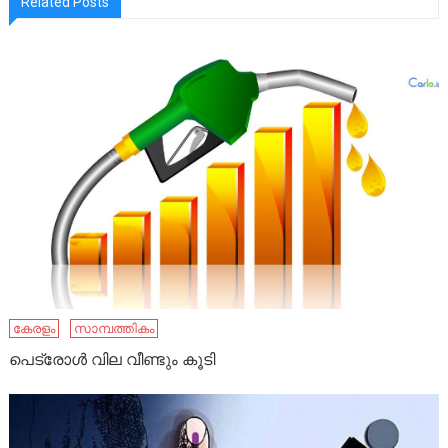
Related Posts
കേരളം
സാമ്പത്തികം
പെട്രോൾ വില വീണ്ടും കൂടി