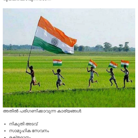
അതിൽ പരിഗണിക്കാവുന്ന കാര്യങ്ങൾ:
നികുതി അടവ്
സാമൂഹിക സേവനം
രക്തദാനം