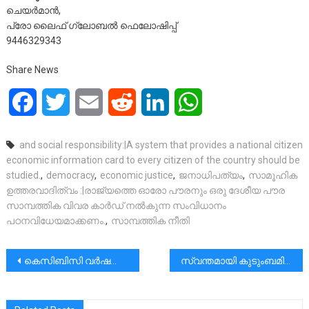
ചെയർമാൻ,
പ്രോ ലൈഫ് ഗ്ലോബൽ ഫെലോഷിപ്പ്
9446329343
Share News
Facebook
Twitter
Email
Reddit
LinkedIn
WhatsApp
and social responsibility:|A system that provides a national citizen
economic information card to every citizen of the country should be
studied.
,
democracy
,
economic justice
,
ജനാധിപത്യം
,
സാമൂഹിക
ഉത്തരവാദിത്വം :|രാജ്യത്തെ ഓരോ പൗരനും ഒരു ദേശീയ പൗര
സാമ്പത്തിക വിവര കാർഡ് നൽകുന്ന സംവിധാനം
പഠനവിധേയമാക്കണം.
,
സാമ്പത്തിക നീതി
പോസ്റ്റുകളിലൂടെ
കെസിബിസി വർഷകാല സമ്മേളനം നാളെ മുതൽ|പ്രസിഡൻ്റ് ആർച്ച് ബിഷപ്പ് ഡോ. വർഗീസ് ചക്കാലയ്ക്കൽ ഉദ്ഘാടനം ചെയ്യും.
സ്വന്തമായി കുടുംബമില്ലാത്ത എനിക്ക് ഇപ്പോൾ സ്നേഹം പകരുന്നത് ഇവരെപ്പോലെയുള്ള അനേകം അരുമ മക്കളാണ്. |ചെറിയാൻ ഫിലിപ്പ്