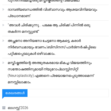
പുനർനിർമ്മിച്ച ഒരു മസ്തിഷ്കത്തിന്റെ വിജയകഥ
ദാമ്പത്യബന്ധത്തിൽ വിശ്വാസവും ആശയവിനിമയവും
പ്രധാനമാണ്.
“അവൾ ചിരിക്കുന്നു… പക്ഷേ ആ ചിരിക്ക് പിന്നിൽ ഒരു
തകർന്ന മനസ്സുണ്ട്.”
അച്ഛനോ അനിയനോ ചേട്ടനോ ആകട്ടെ, കരാർ
നിർബന്ധമായും വേണം |ബിസിനസ് പാർട്ണർഷിപ്പിലെ
പറ്റിക്കപ്പെടലുകൾ ഒഴിവാക്കാം..
മസ്തിഷ്കത്തിന്റെ അത്ഭുതകരമായ മികച്ച വിജയത്തിനും
സന്തോഷത്തിനുമായി’ന്യൂറോപ്ലാസ്റ്റിസിറ്റി’
(Neuroplasticity):എങ്ങനെ പ്രയോജനപ്പെടുത്താമെന്ന്
മനസ്സിലാക്കാം.
ശേഖരങ്ങൾ
ഓഗസ്റ്റ്‌ 2026