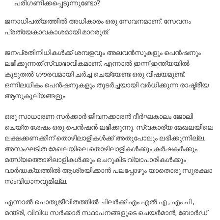
പരിഗണിക്കപ്പെടുന്നുണ്ടോ?
ജനാധിപത്യത്തിൽ അധികാരം ഒരു സേവനമാണ്. സേവനം
പ്രത്യേകാവകാശമായി മാറരുത്.
ജനപ്രതിനിധികൾക്ക് ശമ്പളവും അലവൻസുകളും പെൻഷനും
ലഭിക്കുന്നത് സ്വാഭാവികമാണ്. എന്നാൽ ഇന്ന് ഇന്ത്യയിൽ
കൂടുതൽ ഗൗരവമായി ചർച്ച ചെയ്യേണ്ട ഒരു വിഷയമുണ്ട്:
ഒന്നിലധികം പെൻഷനുകളും തുടർച്ചയായി വർധിക്കുന്ന രാഷ്ട്രീയ
ആനുകൂല്യങ്ങളും.
ഒരു സാധാരണ സർക്കാർ ജീവനക്കാരൻ ദീർഘകാലം ജോലി
ചെയ്ത ശേഷം ഒരു പെൻഷൻ ലഭിക്കുന്നു. സ്വകാര്യ മേഖലയിലെ
ലക്ഷക്കണക്കിന് തൊഴിലാളികൾക്ക് അതുപോലും ലഭിക്കുന്നില്ല.
അസംഘടിത മേഖലയിലെ തൊഴിലാളികൾക്കും കർഷകർക്കും
മത്സ്യത്തൊഴിലാളികൾക്കും ചെറുകിട വ്യാപാരികൾക്കും
വാർദ്ധക്യത്തിൽ ആശ്രയിക്കാൻ പലപ്പോഴും യാതൊരു സുരക്ഷാ
സംവിധാനവുമില്ല.
എന്നാൽ പൊതുജീവിതത്തിൽ ചിലർക്ക് എം.എൽ.എ., എം.പി.,
മന്ത്രി, വിവിധ സർക്കാർ സ്ഥാപനങ്ങളുടെ ചെയർമാൻ, ബോർഡ്