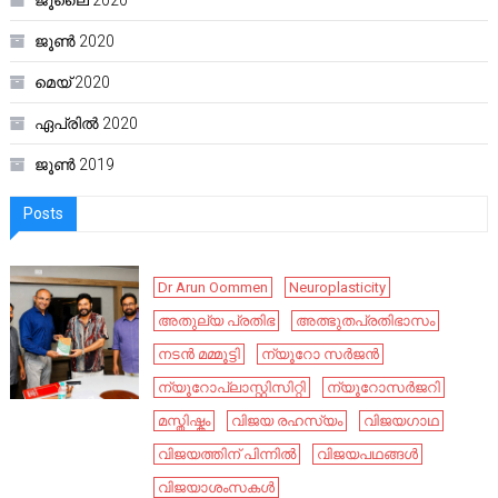
ജൂലൈ 2020
ജൂൺ 2020
മെയ്‌ 2020
ഏപ്രിൽ 2020
ജൂൺ 2019
Posts
Dr Arun Oommen
Neuroplasticity
അതുല്യ പ്രതിഭ
അത്ഭുതപ്രതിഭാസം
നടൻ മമ്മൂട്ടി
ന്യൂറോ സർജൻ
ന്യൂറോപ്ലാസ്റ്റിസിറ്റി
ന്യൂറോസർജറി
മസ്തിഷ്കം
വിജയ രഹസ്യം
വിജയഗാഥ
വിജയത്തിന് പിന്നിൽ
വിജയപഥങ്ങൾ
വിജയാശംസകൾ