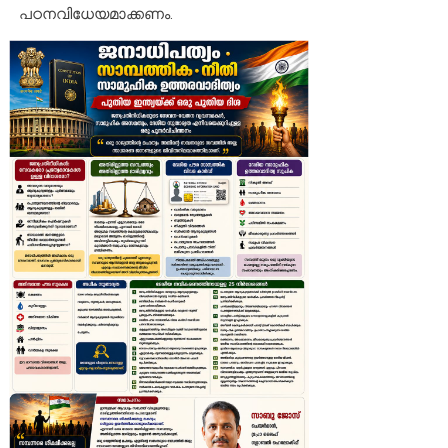
പഠനവിധേയമാക്കണം.