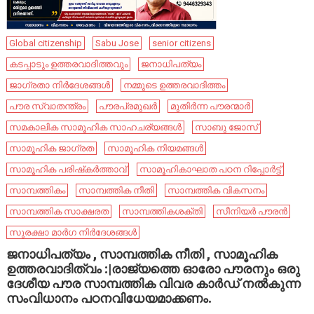
Global citizenship
Sabu Jose
senior citizens
കടപ്പാടും ഉത്തരവാദിത്തവും
ജനാധിപത്യം
ജാഗ്രതാ നിർദേശങ്ങൾ
നമ്മുടെ ഉത്തരവാദിത്തം
പൗര സ്വാതന്ത്രം
പൗരപ്രമുഖർ
മുതിർന്ന പൗരന്മാർ
സമകാലിക സാമൂഹിക സാഹചര്യങ്ങൾ
സാബു ജോസ്
സാമൂഹിക ജാഗ്രത
സാമൂഹിക നിയമങ്ങൾ
സാമൂഹിക പരിഷ്‌കര്‍ത്താവ്
സാമൂഹികാഘാത പഠന റിപ്പോർട്ട്
സാമ്പത്തികം
സാമ്പത്തിക നീതി
സാമ്പത്തിക വികസനം
സാമ്പത്തിക സാക്ഷരത
സാമ്പത്തികശക്തി
സീനിയർ പൗരൻ
സുരക്ഷാ മാർഗ നിർദേശങ്ങൾ
ജനാധിപത്യം , സാമ്പത്തിക നീതി , സാമൂഹിക
ഉത്തരവാദിത്വം :|രാജ്യത്തെ ഓരോ പൗരനും ഒരു
ദേശീയ പൗര സാമ്പത്തിക വിവര കാർഡ് നൽകുന്ന
സംവിധാനം പഠനവിധേയമാക്കണം.