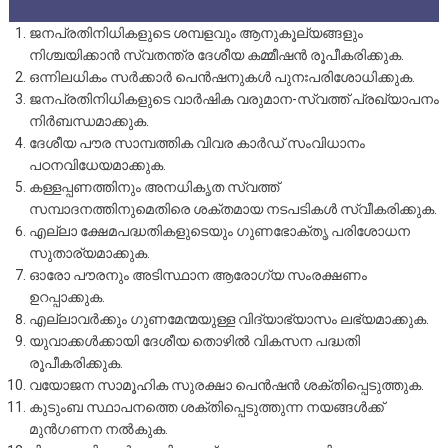
ജനപ്രതിനിധികളുടെ ശമ്പളവും ആനുകൂല്യങ്ങളും
നിശ്ചയിക്കാൻ സ്വതന്ത്ര ദേശീയ കമ്മീഷൻ രൂപീകരിക്കുക.
ഒന്നിലധികം സർക്കാർ പെൻഷനുകൾ പുനഃപരിശോധിക്കുക.
ജനപ്രതിനിധികളുടെ വാർഷിക വരുമാന-സ്വത്ത് പ്രഖ്യാപനം
നിർബന്ധമാക്കുക.
ദേശീയ പൗര സാമ്പത്തിക വിവര കാർഡ് സംവിധാനം
പഠനവിധേയമാക്കുക.
കള്ളപ്പണത്തിനും അനധികൃത സ്വത്ത്
സമ്പാദനത്തിനുമെതിരെ ശക്തമായ നടപടികൾ സ്വീകരിക്കുക.
എല്ലാ ക്ഷേമപദ്ധതികളുടെയും ഗുണഭോക്തൃ പരിശോധന
സുതാര്യമാക്കുക.
ഓരോ പൗരനും അടിസ്ഥാന ആരോഗ്യ സംരക്ഷണം
ഉറപ്പാക്കുക.
എല്ലാവർക്കും ഗുണമേന്മയുള്ള വിദ്യാഭ്യാസം ലഭ്യമാക്കുക.
യുവാക്കൾക്കായി ദേശീയ തൊഴിൽ വികസന പദ്ധതി
രൂപീകരിക്കുക.
വയോജന സാമൂഹിക സുരക്ഷാ പെൻഷൻ ശക്തിപ്പെടുത്തുക.
കുടുംബ സ്ഥാപനത്തെ ശക്തിപ്പെടുത്തുന്ന നയങ്ങൾക്ക്
മുൻഗണന നൽകുക.