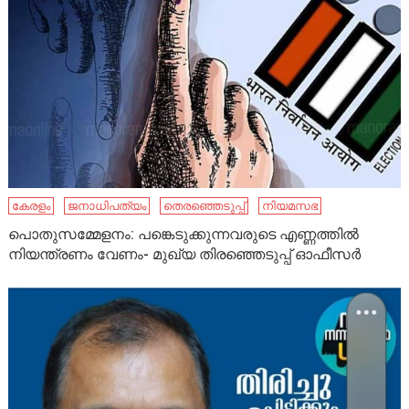
കേരളം
ജനാധിപത്യം
തെരഞ്ഞെടുപ്പ്
നി​യ​മസഭ
പൊതുസമ്മേളനം: പങ്കെടുക്കുന്നവരുടെ എണ്ണത്തിൽ
നിയന്ത്രണം വേണം- മുഖ്യ തിരഞ്ഞെടുപ്പ് ഓഫീസർ