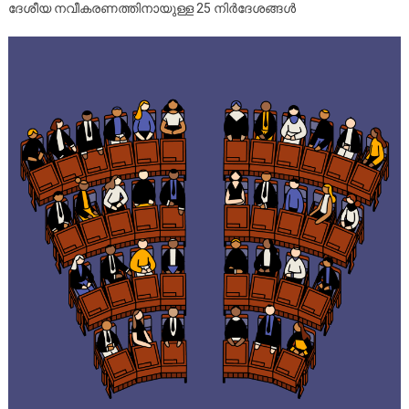
ദേശീയ നവീകരണത്തിനായുള്ള 25 നിർദേശങ്ങൾ