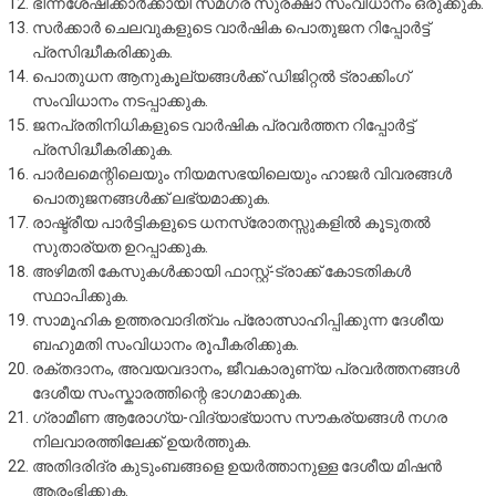
ഭിന്നശേഷിക്കാർക്കായി സമഗ്ര സുരക്ഷാ സംവിധാനം ഒരുക്കുക.
സർക്കാർ ചെലവുകളുടെ വാർഷിക പൊതുജന റിപ്പോർട്ട്
പ്രസിദ്ധീകരിക്കുക.
പൊതുധന ആനുകൂല്യങ്ങൾക്ക് ഡിജിറ്റൽ ട്രാക്കിംഗ്
സംവിധാനം നടപ്പാക്കുക.
ജനപ്രതിനിധികളുടെ വാർഷിക പ്രവർത്തന റിപ്പോർട്ട്
പ്രസിദ്ധീകരിക്കുക.
പാർലമെന്റിലെയും നിയമസഭയിലെയും ഹാജർ വിവരങ്ങൾ
പൊതുജനങ്ങൾക്ക് ലഭ്യമാക്കുക.
രാഷ്ട്രീയ പാർട്ടികളുടെ ധനസ്രോതസ്സുകളിൽ കൂടുതൽ
സുതാര്യത ഉറപ്പാക്കുക.
അഴിമതി കേസുകൾക്കായി ഫാസ്റ്റ്-ട്രാക്ക് കോടതികൾ
സ്ഥാപിക്കുക.
സാമൂഹിക ഉത്തരവാദിത്വം പ്രോത്സാഹിപ്പിക്കുന്ന ദേശീയ
ബഹുമതി സംവിധാനം രൂപീകരിക്കുക.
രക്തദാനം, അവയവദാനം, ജീവകാരുണ്യ പ്രവർത്തനങ്ങൾ
ദേശീയ സംസ്കാരത്തിന്റെ ഭാഗമാക്കുക.
ഗ്രാമീണ ആരോഗ്യ-വിദ്യാഭ്യാസ സൗകര്യങ്ങൾ നഗര
നിലവാരത്തിലേക്ക് ഉയർത്തുക.
അതിദരിദ്ര കുടുംബങ്ങളെ ഉയർത്താനുള്ള ദേശീയ മിഷൻ
ആരംഭിക്കുക.