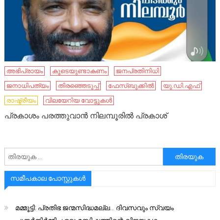
അഭിപ്രായം
കൂടെയുണ്ടാകണം
ജനപ്രതിനിധി
ജനാധിപത്യം
തിരഞ്ഞെടുപ്പ്
ഫേസ്ബുക്കിൽ
യു.ഡി.എഫ്
രാഷ്ട്രീയം
വിലയേറിയ വോട്ടുകൾ
പ്രകാശം പരത്തുവാൻ നിലമ്പൂരിൽ പ്രകാശ്
അനേഷിക്കുക
സമീപകാല പോസ്റ്റുകൾ
മമ്മൂട്ടി: പ്രതിഭ ജന്മസിദ്ധമല്ല… ദിവസവും സ്വയം