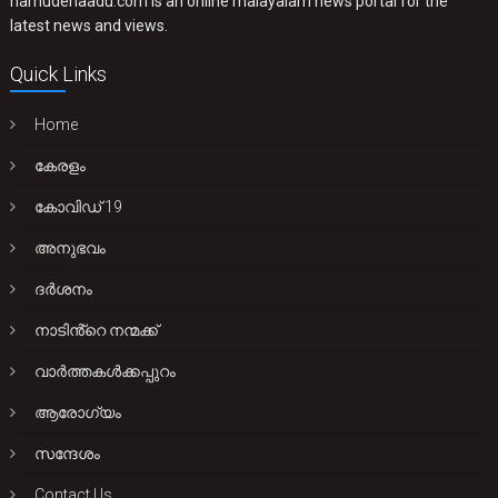
namudenaadu.com is an online malayalam news portal for the
latest news and views.
Quick Links
Home
കേരളം
കോവിഡ് 19
അനുഭവം
ദർശനം
നാടിൻ്റെ നന്മക്ക്
വാർത്തകൾക്കപ്പുറം
ആരോഗ്യം
സന്ദേശം
Contact Us