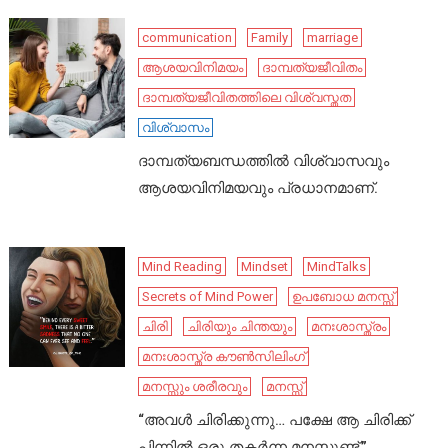
communication
Family
marriage
ആശയവിനിമയം
ദാമ്പത്യജീവിതം
ദാമ്പത്യജീവിതത്തിലെ വിശ്വസ്തത
വിശ്വാസം
ദാമ്പത്യബന്ധത്തിൽ വിശ്വാസവും
ആശയവിനിമയവും പ്രധാനമാണ്.
Mind Reading
Mindset
MindTalks
Secrets of Mind Power
ഉപബോധ മനസ്സ്
ചിരി
ചിരിയും ചിന്തയും
മനഃശാസ്ത്രം
മനഃശാസ്ത്ര കൗൺസിലിംഗ്
മനസ്സും ശരീരവും
മനസ്സ്
“അവൾ ചിരിക്കുന്നു… പക്ഷേ ആ ചിരിക്ക്
പിന്നിൽ ഒരു തകർന്ന മനസ്സുണ്ട്.”