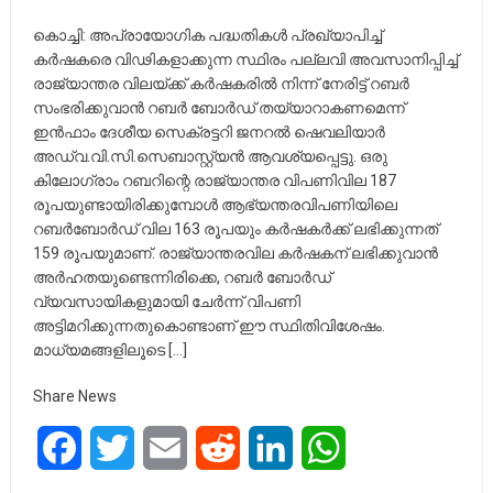
കൊച്ചി: അപ്രായോഗിക പദ്ധതികള്‍ പ്രഖ്യാപിച്ച്
കര്‍ഷകരെ വിഢികളാക്കുന്ന സ്ഥിരം പല്ലവി അവസാനിപ്പിച്ച്
രാജ്യാന്തര വിലയ്ക്ക് കര്‍ഷകരില്‍ നിന്ന് നേരിട്ട് റബര്‍
സംഭരിക്കുവാന്‍ റബര്‍ ബോര്‍ഡ് തയ്യാറാകണമെന്ന്
ഇന്‍ഫാം ദേശീയ സെക്രട്ടറി ജനറല്‍ ഷെവലിയാര്‍
അഡ്വ.വി.സി.സെബാസ്റ്റ്യന്‍ ആവശ്യപ്പെട്ടു. ഒരു
കിലോഗ്രാം റബറിന്റെ രാജ്യാന്തര വിപണിവില 187
രൂപയുണ്ടായിരിക്കുമ്പോള്‍ ആഭ്യന്തരവിപണിയിലെ
റബര്‍ബോര്‍ഡ് വില 163 രൂപയും കര്‍ഷകര്‍ക്ക് ലഭിക്കുന്നത്
159 രൂപയുമാണ്. രാജ്യാന്തരവില കര്‍ഷകന് ലഭിക്കുവാന്‍
അര്‍ഹതയുണ്ടെന്നിരിക്കെ, റബര്‍ ബോര്‍ഡ്
വ്യവസായികളുമായി ചേര്‍ന്ന് വിപണി
അട്ടിമറിക്കുന്നതുകൊണ്ടാണ് ഈ സ്ഥിതിവിശേഷം.
മാധ്യമങ്ങളിലൂടെ […]
Share News
Facebook
Twitter
Email
Reddit
LinkedIn
WhatsApp