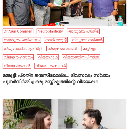
Dr Arun Oommen
Neuroplasticity
അതുല്യ പ്രതിഭ
അത്ഭുതപ്രതിഭാസം
നടൻ മമ്മൂട്ടി
ന്യൂറോ സർജൻ
ന്യൂറോപ്ലാസ്റ്റിസിറ്റി
ന്യൂറോസർജറി
മസ്തിഷ്കം
വിജയ രഹസ്യം
വിജയഗാഥ
വിജയത്തിന് പിന്നിൽ
വിജയപഥങ്ങൾ
വിജയാശംസകൾ
മമ്മൂട്ടി: പ്രതിഭ ജന്മസിദ്ധമല്ല… ദിവസവും സ്വയം
പുനർനിർമ്മിച്ച ഒരു മസ്തിഷ്കത്തിന്റെ വിജയകഥ