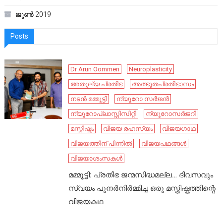
ജൂൺ 2019
Posts
Dr Arun Oommen
Neuroplasticity
അതുല്യ പ്രതിഭ
അത്ഭുതപ്രതിഭാസം
നടൻ മമ്മൂട്ടി
ന്യൂറോ സർജൻ
ന്യൂറോപ്ലാസ്റ്റിസിറ്റി
ന്യൂറോസർജറി
മസ്തിഷ്കം
വിജയ രഹസ്യം
വിജയഗാഥ
വിജയത്തിന് പിന്നിൽ
വിജയപഥങ്ങൾ
വിജയാശംസകൾ
മമ്മൂട്ടി: പ്രതിഭ ജന്മസിദ്ധമല്ല… ദിവസവും
സ്വയം പുനർനിർമ്മിച്ച ഒരു മസ്തിഷ്കത്തിന്റെ
വിജയകഥ