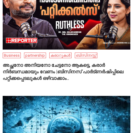
Business
partnership
കരാറുകൾ
ബിസിനസ്സ്
അച്ഛനോ അനിയനോ ചേട്ടനോ ആകട്ടെ, കരാർ
നിർബന്ധമായും വേണം |ബിസിനസ് പാർട്ണർഷിപ്പിലെ
പറ്റിക്കപ്പെടലുകൾ ഒഴിവാക്കാം..