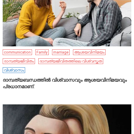
communication
Family
marriage
ആശയവിനിമയം
ദാമ്പത്യജീവിതം
ദാമ്പത്യജീവിതത്തിലെ വിശ്വസ്തത
വിശ്വാസം
ദാമ്പത്യബന്ധത്തിൽ വിശ്വാസവും ആശയവിനിമയവും
പ്രധാനമാണ്.