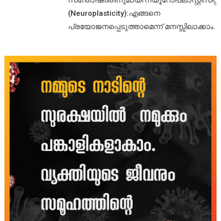
സന്തോഷത്തിനുമായി’ന്യൂറോപ്ലാസ്റ്റിസിറ്റി’
(Neuroplasticity):എങ്ങനെ
പ്രയോജനപ്പെടുത്താമെന്ന് മനസ്സിലാക്കാം.