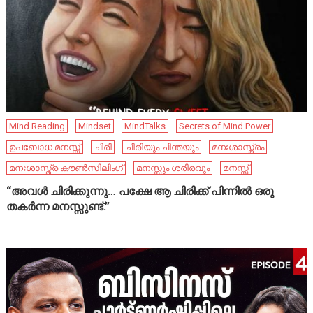
Mind Reading
Mindset
MindTalks
Secrets of Mind Power
ഉപബോധ മനസ്സ്
ചിരി
ചിരിയും ചിന്തയും
മനഃശാസ്ത്രം
മനഃശാസ്ത്ര കൗൺസിലിംഗ്
മനസ്സും ശരീരവും
മനസ്സ്
“അവൾ ചിരിക്കുന്നു… പക്ഷേ ആ ചിരിക്ക് പിന്നിൽ ഒരു
തകർന്ന മനസ്സുണ്ട്.”