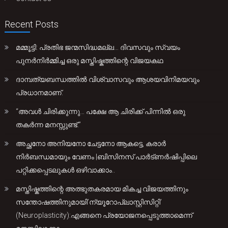
Recent Posts
മമ്മൂട്ടി: പ്രതിഭ ജന്മസിദ്ധമല്ല… ദിവസവും സ്വയം
പുനർനിർമ്മിച്ച ഒരു മസ്തിഷ്കത്തിന്റെ വിജയകഥ
ദാമ്പത്യബന്ധത്തിൽ വിശ്വാസവും ആശയവിനിമയവും
പ്രധാനമാണ്.
“അവൾ ചിരിക്കുന്നു… പക്ഷേ ആ ചിരിക്ക് പിന്നിൽ ഒരു
തകർന്ന മനസ്സുണ്ട്.”
അച്ഛനോ അനിയനോ ചേട്ടനോ ആകട്ടെ, കരാർ
നിർബന്ധമായും വേണം |ബിസിനസ് പാർട്ണർഷിപ്പിലെ
പറ്റിക്കപ്പെടലുകൾ ഒഴിവാക്കാം..
മസ്തിഷ്കത്തിന്റെ അത്ഭുതകരമായ മികച്ച വിജയത്തിനും
സന്തോഷത്തിനുമായി’ന്യൂറോപ്ലാസ്റ്റിസിറ്റി’
(Neuroplasticity):എങ്ങനെ പ്രയോജനപ്പെടുത്താമെന്ന്