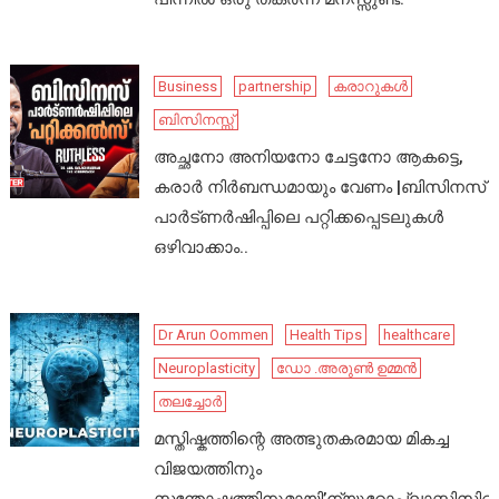
Business
partnership
കരാറുകൾ
ബിസിനസ്സ്
അച്ഛനോ അനിയനോ ചേട്ടനോ ആകട്ടെ,
കരാർ നിർബന്ധമായും വേണം |ബിസിനസ്
പാർട്ണർഷിപ്പിലെ പറ്റിക്കപ്പെടലുകൾ
ഒഴിവാക്കാം..
Dr Arun Oommen
Health Tips
healthcare
Neuroplasticity
ഡോ .അരുൺ ഉമ്മൻ
തലച്ചോർ
മസ്തിഷ്കത്തിന്റെ അത്ഭുതകരമായ മികച്ച
വിജയത്തിനും