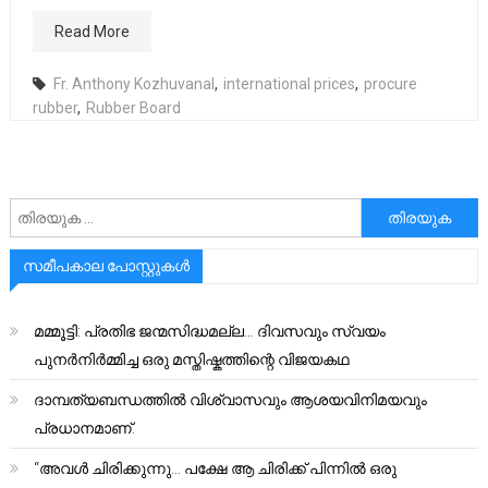
Read More
Fr. Anthony Kozhuvanal
,
international prices
,
procure
rubber
,
Rubber Board
അനേഷിക്കുക
സമീപകാല പോസ്റ്റുകൾ
മമ്മൂട്ടി: പ്രതിഭ ജന്മസിദ്ധമല്ല… ദിവസവും സ്വയം
പുനർനിർമ്മിച്ച ഒരു മസ്തിഷ്കത്തിന്റെ വിജയകഥ
ദാമ്പത്യബന്ധത്തിൽ വിശ്വാസവും ആശയവിനിമയവും
പ്രധാനമാണ്.
“അവൾ ചിരിക്കുന്നു… പക്ഷേ ആ ചിരിക്ക് പിന്നിൽ ഒരു