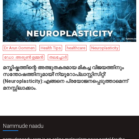
Dr Arun Oommen
Health Tips
healthcare
Neuroplasticity
ഡോ .അരുൺ ഉമ്മൻ
തലച്ചോർ
മസ്തിഷ്കത്തിന്റെ അത്ഭുതകരമായ മികച്ച വിജയത്തിനും
സന്തോഷത്തിനുമായി’ന്യൂറോപ്ലാസ്റ്റിസിറ്റി’
(Neuroplasticity):എങ്ങനെ പ്രയോജനപ്പെടുത്താമെന്ന്
മനസ്സിലാക്കാം.
Nammude naadu