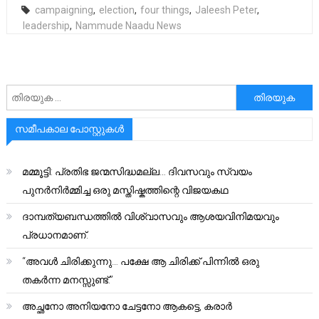
campaigning
,
election
,
four things
,
Jaleesh Peter
,
leadership
,
Nammude Naadu News
അനേഷിക്കുക
സമീപകാല പോസ്റ്റുകൾ
മമ്മൂട്ടി: പ്രതിഭ ജന്മസിദ്ധമല്ല… ദിവസവും സ്വയം
പുനർനിർമ്മിച്ച ഒരു മസ്തിഷ്കത്തിന്റെ വിജയകഥ
ദാമ്പത്യബന്ധത്തിൽ വിശ്വാസവും ആശയവിനിമയവും
പ്രധാനമാണ്.
“അവൾ ചിരിക്കുന്നു… പക്ഷേ ആ ചിരിക്ക് പിന്നിൽ ഒരു
തകർന്ന മനസ്സുണ്ട്.”
അച്ഛനോ അനിയനോ ചേട്ടനോ ആകട്ടെ, കരാർ