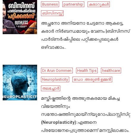
Business
partnership
കരാറുകൾ
ബിസിനസ്സ്
അച്ഛനോ അനിയനോ ചേട്ടനോ ആകട്ടെ,
കരാർ നിർബന്ധമായും വേണം |ബിസിനസ്
പാർട്ണർഷിപ്പിലെ പറ്റിക്കപ്പെടലുകൾ
ഒഴിവാക്കാം..
Dr Arun Oommen
Health Tips
healthcare
Neuroplasticity
ഡോ .അരുൺ ഉമ്മൻ
തലച്ചോർ
മസ്തിഷ്കത്തിന്റെ അത്ഭുതകരമായ മികച്ച
വിജയത്തിനും
സന്തോഷത്തിനുമായി’ന്യൂറോപ്ലാസ്റ്റിസിറ്റി’
(Neuroplasticity):എങ്ങനെ
പ്രയോജനപ്പെടുത്താമെന്ന് മനസ്സിലാക്കാം.