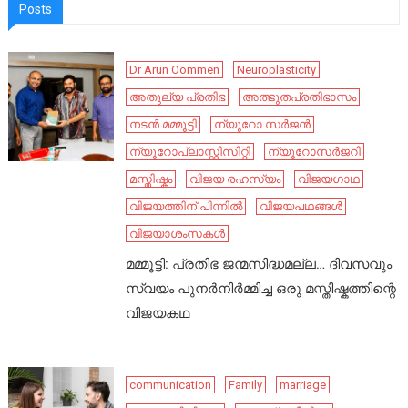
Posts
Dr Arun Oommen
Neuroplasticity
അതുല്യ പ്രതിഭ
അത്ഭുതപ്രതിഭാസം
നടൻ മമ്മൂട്ടി
ന്യൂറോ സർജൻ
ന്യൂറോപ്ലാസ്റ്റിസിറ്റി
ന്യൂറോസർജറി
മസ്തിഷ്കം
വിജയ രഹസ്യം
വിജയഗാഥ
വിജയത്തിന് പിന്നിൽ
വിജയപഥങ്ങൾ
വിജയാശംസകൾ
മമ്മൂട്ടി: പ്രതിഭ ജന്മസിദ്ധമല്ല… ദിവസവും
സ്വയം പുനർനിർമ്മിച്ച ഒരു മസ്തിഷ്കത്തിന്റെ
വിജയകഥ
communication
Family
marriage