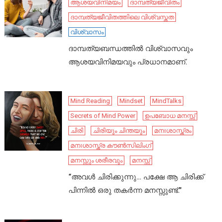
ആശയവിനിമയം
ദാമ്പത്യജീവിതം
ദാമ്പത്യജീവിതത്തിലെ വിശ്വസ്തത
വിശ്വാസം
ദാമ്പത്യബന്ധത്തിൽ വിശ്വാസവും
ആശയവിനിമയവും പ്രധാനമാണ്.
Mind Reading
Mindset
MindTalks
Secrets of Mind Power
ഉപബോധ മനസ്സ്
ചിരി
ചിരിയും ചിന്തയും
മനഃശാസ്ത്രം
മനഃശാസ്ത്ര കൗൺസിലിംഗ്
മനസ്സും ശരീരവും
മനസ്സ്
“അവൾ ചിരിക്കുന്നു… പക്ഷേ ആ ചിരിക്ക്
പിന്നിൽ ഒരു തകർന്ന മനസ്സുണ്ട്.”