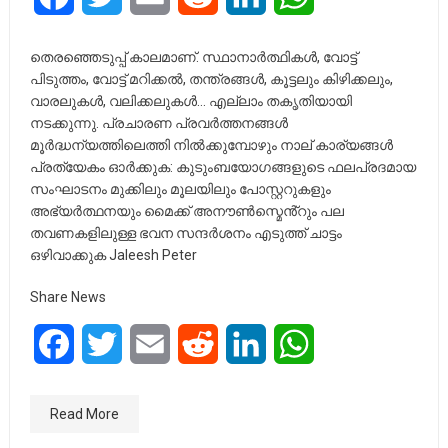
തെരഞ്ഞെടുപ്പ് കാലമാണ്. സ്ഥാനാർത്ഥികൾ, വോട്ട്
പിടുത്തം, വോട്ട് മറിക്കൽ, തന്ത്രങ്ങൾ, കൂട്ടലും കിഴിക്കലും,
വാരലുകൾ, വലിക്കലുകൾ… എല്ലാം തകൃതിയായി
നടക്കുന്നു. പ്രചാരണ പ്രവർത്തനങ്ങൾ
മൂർദ്ധന്യത്തിലെത്തി നിൽക്കുമ്പോഴും നാല് കാര്യങ്ങൾ
പ്രത്യേകം ഓർക്കുക: കുടുംബയോഗങ്ങളുടെ ഫലപ്രദമായ
സംഘാടനം മുക്കിലും മൂലയിലും പോസ്റ്ററുകളും
അഭ്യർത്ഥനയും മൈക്ക് അനൗൺസ്മെൻ്റും പല
തവണകളിലുള്ള ഭവന സന്ദർശനം എടുത്ത് ചാട്ടം
ഒഴിവാക്കുക Jaleesh Peter
Share News
Facebook
Twitter
Email
Reddit
LinkedIn
WhatsApp
Read More