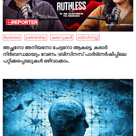
Business
partnership
കരാറുകൾ
ബിസിനസ്സ്
അച്ഛനോ അനിയനോ ചേട്ടനോ ആകട്ടെ, കരാർ
നിർബന്ധമായും വേണം |ബിസിനസ് പാർട്ണർഷിപ്പിലെ
പറ്റിക്കപ്പെടലുകൾ ഒഴിവാക്കാം..