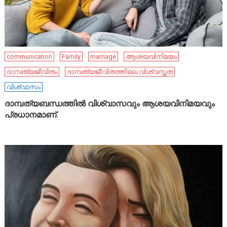
communication
Family
marriage
ആശയവിനിമയം
ദാമ്പത്യജീവിതം
ദാമ്പത്യജീവിതത്തിലെ വിശ്വസ്തത
വിശ്വാസം
ദാമ്പത്യബന്ധത്തിൽ വിശ്വാസവും ആശയവിനിമയവും
പ്രധാനമാണ്.