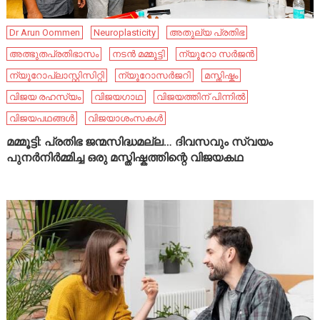
Dr Arun Oommen
Neuroplasticity
അതുല്യ പ്രതിഭ
അത്ഭുതപ്രതിഭാസം
നടൻ മമ്മൂട്ടി
ന്യൂറോ സർജൻ
ന്യൂറോപ്ലാസ്റ്റിസിറ്റി
ന്യൂറോസർജറി
മസ്തിഷ്കം
വിജയ രഹസ്യം
വിജയഗാഥ
വിജയത്തിന് പിന്നിൽ
വിജയപഥങ്ങൾ
വിജയാശംസകൾ
മമ്മൂട്ടി: പ്രതിഭ ജന്മസിദ്ധമല്ല… ദിവസവും സ്വയം
പുനർനിർമ്മിച്ച ഒരു മസ്തിഷ്കത്തിന്റെ വിജയകഥ