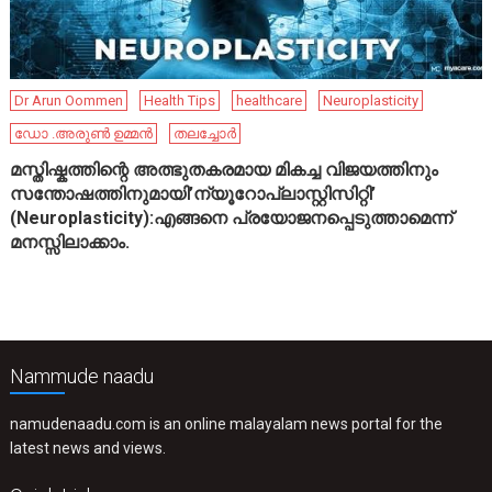
Dr Arun Oommen
Health Tips
healthcare
Neuroplasticity
ഡോ .അരുൺ ഉമ്മൻ
തലച്ചോർ
മസ്തിഷ്കത്തിന്റെ അത്ഭുതകരമായ മികച്ച വിജയത്തിനും
സന്തോഷത്തിനുമായി’ന്യൂറോപ്ലാസ്റ്റിസിറ്റി’
(Neuroplasticity):എങ്ങനെ പ്രയോജനപ്പെടുത്താമെന്ന്
മനസ്സിലാക്കാം.
Nammude naadu
namudenaadu.com is an online malayalam news portal for the
latest news and views.