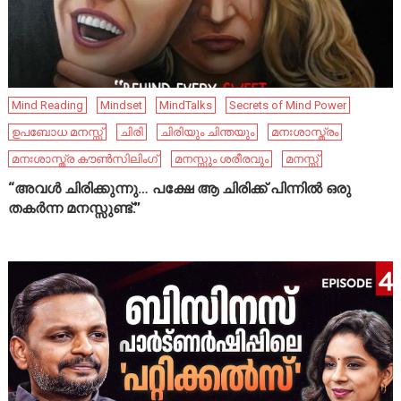
Mind Reading
Mindset
MindTalks
Secrets of Mind Power
ഉപബോധ മനസ്സ്
ചിരി
ചിരിയും ചിന്തയും
മനഃശാസ്ത്രം
മനഃശാസ്ത്ര കൗൺസിലിംഗ്
മനസ്സും ശരീരവും
മനസ്സ്
“അവൾ ചിരിക്കുന്നു… പക്ഷേ ആ ചിരിക്ക് പിന്നിൽ ഒരു
തകർന്ന മനസ്സുണ്ട്.”