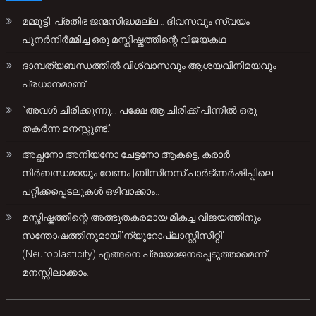
മമ്മൂട്ടി: പ്രതിഭ ജന്മസിദ്ധമല്ല… ദിവസവും സ്വയം
പുനർനിർമ്മിച്ച ഒരു മസ്തിഷ്കത്തിന്റെ വിജയകഥ
ദാമ്പത്യബന്ധത്തിൽ വിശ്വാസവും ആശയവിനിമയവും
പ്രധാനമാണ്.
“അവൾ ചിരിക്കുന്നു… പക്ഷേ ആ ചിരിക്ക് പിന്നിൽ ഒരു
തകർന്ന മനസ്സുണ്ട്.”
അച്ഛനോ അനിയനോ ചേട്ടനോ ആകട്ടെ, കരാർ
നിർബന്ധമായും വേണം |ബിസിനസ് പാർട്ണർഷിപ്പിലെ
പറ്റിക്കപ്പെടലുകൾ ഒഴിവാക്കാം..
മസ്തിഷ്കത്തിന്റെ അത്ഭുതകരമായ മികച്ച വിജയത്തിനും
സന്തോഷത്തിനുമായി’ന്യൂറോപ്ലാസ്റ്റിസിറ്റി’
(Neuroplasticity):എങ്ങനെ പ്രയോജനപ്പെടുത്താമെന്ന്
മനസ്സിലാക്കാം.