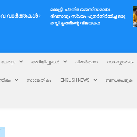
മമ്മൂട്ടി: പ്രതിഭ ജന്മസിദ്ധമല്ല…
വ വാർത്തകൾ
ദിവസവും സ്വയം പുനർനിർമ്മിച്ച ഒരു
മസ്തിഷ്കത്തിന്റെ വിജയകഥ
കേരളം
അറിയിപ്പുകൾ
പ്രാർത്ഥന
സാംസ്കാരികം
്തികം
സാങ്കേതികം
ENGLISH NEWS
ബന്ധപെടുക