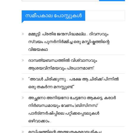
സമീപകാല പോസ്റ്റുകൾ
മമ്മൂട്ടി: പ്രതിഭ ജന്മസിദ്ധമല്ല… ദിവസവും
സ്വയം പുനർനിർമ്മിച്ച ഒരു മസ്തിഷ്കത്തിന്റെ
വിജയകഥ
ദാമ്പത്യബന്ധത്തിൽ വിശ്വാസവും
ആശയവിനിമയവും പ്രധാനമാണ്.
“അവൾ ചിരിക്കുന്നു… പക്ഷേ ആ ചിരിക്ക് പിന്നിൽ
ഒരു തകർന്ന മനസ്സുണ്ട്.”
അച്ഛനോ അനിയനോ ചേട്ടനോ ആകട്ടെ, കരാർ
നിർബന്ധമായും വേണം |ബിസിനസ്
പാർട്ണർഷിപ്പിലെ പറ്റിക്കപ്പെടലുകൾ
ഒഴിവാക്കാം..
മസ്തിഷ്കത്തിന്റെ അത്ഭുതകരമായ മികച്ച