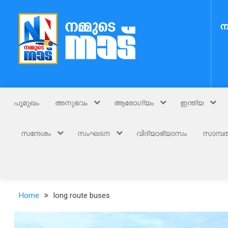
Skip
to
ന
content
Nammude Naadu
നമ്മുടെ നാട്
പൂമുഖം
അനുഭവം
ആരോഗ്യം
ഇന്ത്യ
സന്ദേശം
സംഘടന
വിദ്യാഭ്യാസം
സാമ്പത
Home
long route buses