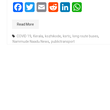
Facebook
Twitter
Email
Reddit
LinkedIn
WhatsApp
Read More
COVID 19
,
Kerala
,
kozhikode
,
ksrtc
,
long route buses
,
Nammude Naadu News
,
publictransport