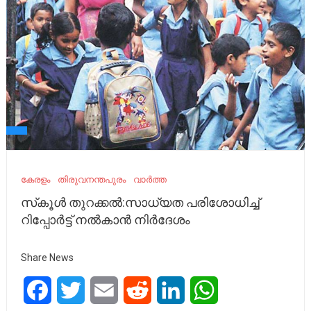
കേരളം
തിരുവനന്തപുരം
വാർത്ത
സ്‌കൂള്‍ തുറക്കല്‍:സാധ്യത പരിശോധിച്ച്
റിപ്പോർട്ട് നൽകാൻ നിർദേശം
Share News
Facebook
Twitter
Email
Reddit
LinkedIn
WhatsApp