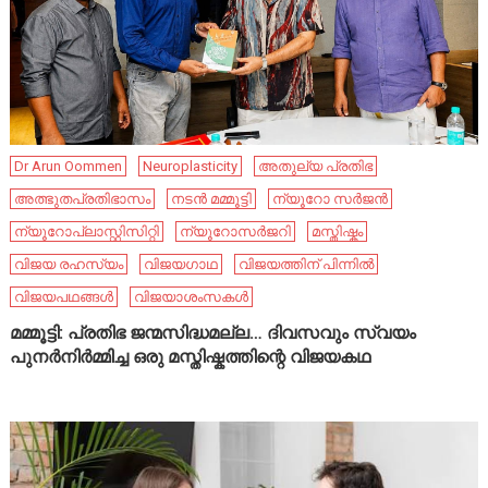
Dr Arun Oommen
Neuroplasticity
അതുല്യ പ്രതിഭ
അത്ഭുതപ്രതിഭാസം
നടൻ മമ്മൂട്ടി
ന്യൂറോ സർജൻ
ന്യൂറോപ്ലാസ്റ്റിസിറ്റി
ന്യൂറോസർജറി
മസ്തിഷ്കം
വിജയ രഹസ്യം
വിജയഗാഥ
വിജയത്തിന് പിന്നിൽ
വിജയപഥങ്ങൾ
വിജയാശംസകൾ
മമ്മൂട്ടി: പ്രതിഭ ജന്മസിദ്ധമല്ല… ദിവസവും സ്വയം
പുനർനിർമ്മിച്ച ഒരു മസ്തിഷ്കത്തിന്റെ വിജയകഥ