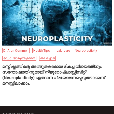
Dr Arun Oommen
Health Tips
healthcare
Neuroplasticity
ഡോ .അരുൺ ഉമ്മൻ
തലച്ചോർ
മസ്തിഷ്കത്തിന്റെ അത്ഭുതകരമായ മികച്ച വിജയത്തിനും
സന്തോഷത്തിനുമായി’ന്യൂറോപ്ലാസ്റ്റിസിറ്റി’
(Neuroplasticity):എങ്ങനെ പ്രയോജനപ്പെടുത്താമെന്ന്
മനസ്സിലാക്കാം.