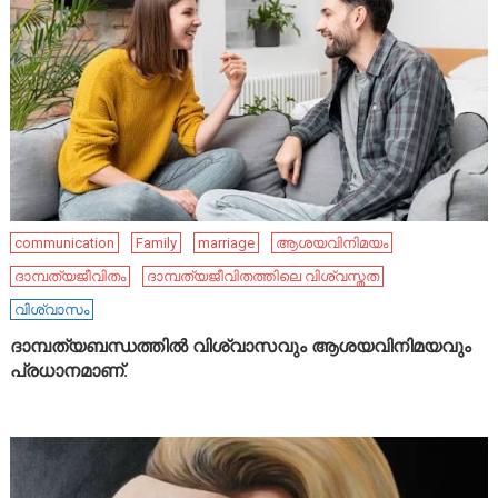
communication
Family
marriage
ആശയവിനിമയം
ദാമ്പത്യജീവിതം
ദാമ്പത്യജീവിതത്തിലെ വിശ്വസ്തത
വിശ്വാസം
ദാമ്പത്യബന്ധത്തിൽ വിശ്വാസവും ആശയവിനിമയവും
പ്രധാനമാണ്.