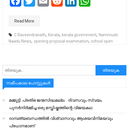
Facebook
Twitter
Email
Reddit
LinkedIn
WhatsApp
Read More
C Raveendranath
,
Kerala
,
kerala government
,
Nammude
Naadu News
,
opening proposal examination
,
school open
അനേഷിക്കുക
സമീപകാല പോസ്റ്റുകൾ
മമ്മൂട്ടി: പ്രതിഭ ജന്മസിദ്ധമല്ല… ദിവസവും സ്വയം
പുനർനിർമ്മിച്ച ഒരു മസ്തിഷ്കത്തിന്റെ വിജയകഥ
ദാമ്പത്യബന്ധത്തിൽ വിശ്വാസവും ആശയവിനിമയവും
പ്രധാനമാണ്.