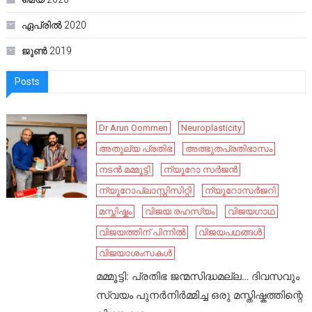
ഏപ്രിൽ 2020
ജൂൺ 2019
Posts
Dr Arun Oommen
Neuroplasticity
അതുല്യ പ്രതിഭ
അത്ഭുതപ്രതിഭാസം
നടൻ മമ്മൂട്ടി
ന്യൂറോ സർജൻ
ന്യൂറോപ്ലാസ്റ്റിസിറ്റി
ന്യൂറോസർജറി
മസ്തിഷ്കം
വിജയ രഹസ്യം
വിജയഗാഥ
വിജയത്തിന് പിന്നിൽ
വിജയപഥങ്ങൾ
വിജയാശംസകൾ
മമ്മൂട്ടി: പ്രതിഭ ജന്മസിദ്ധമല്ല… ദിവസവും
സ്വയം പുനർനിർമ്മിച്ച ഒരു മസ്തിഷ്കത്തിന്റെ