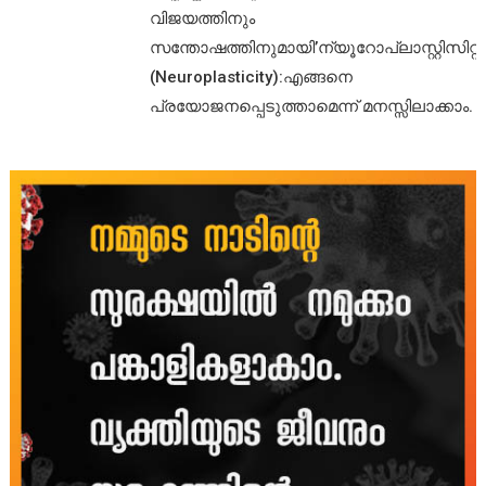
വിജയത്തിനും
സന്തോഷത്തിനുമായി’ന്യൂറോപ്ലാസ്റ്റിസിറ്റി’
(Neuroplasticity):എങ്ങനെ
പ്രയോജനപ്പെടുത്താമെന്ന് മനസ്സിലാക്കാം.