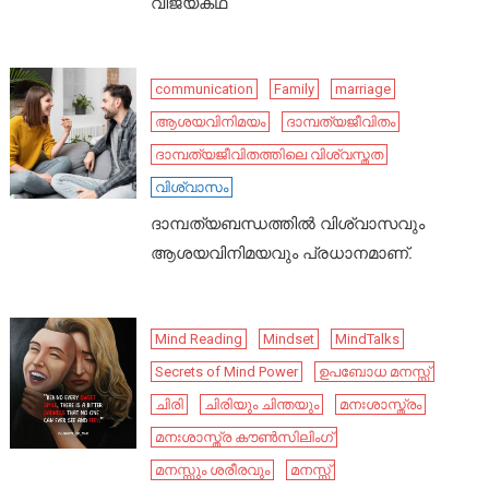
വിജയകഥ
communication
Family
marriage
ആശയവിനിമയം
ദാമ്പത്യജീവിതം
ദാമ്പത്യജീവിതത്തിലെ വിശ്വസ്തത
വിശ്വാസം
ദാമ്പത്യബന്ധത്തിൽ വിശ്വാസവും
ആശയവിനിമയവും പ്രധാനമാണ്.
Mind Reading
Mindset
MindTalks
Secrets of Mind Power
ഉപബോധ മനസ്സ്
ചിരി
ചിരിയും ചിന്തയും
മനഃശാസ്ത്രം
മനഃശാസ്ത്ര കൗൺസിലിംഗ്
മനസ്സും ശരീരവും
മനസ്സ്