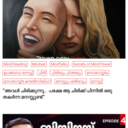
Mind Reading
Mindset
MindTalks
Secrets of Mind Power
ഉപബോധ മനസ്സ്
ചിരി
ചിരിയും ചിന്തയും
മനഃശാസ്ത്രം
മനഃശാസ്ത്ര കൗൺസിലിംഗ്
മനസ്സും ശരീരവും
മനസ്സ്
“അവൾ ചിരിക്കുന്നു… പക്ഷേ ആ ചിരിക്ക് പിന്നിൽ ഒരു
തകർന്ന മനസ്സുണ്ട്.”