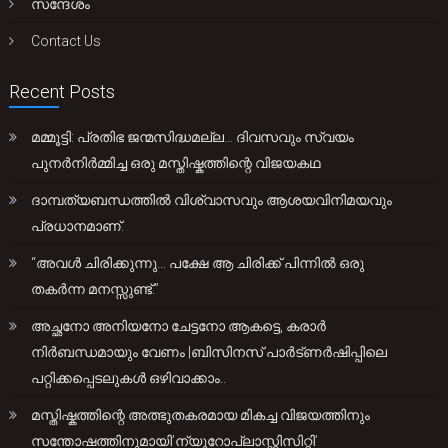
സന്ദേശം
Contact Us
Recent Posts
മമ്മൂട്ടി: പ്രതിഭ ജന്മസിദ്ധമല്ല… ദിവസവും സ്വയം
പുനർനിർമ്മിച്ച ഒരു മസ്തിഷ്കത്തിന്റെ വിജയകഥ
ദാമ്പത്യബന്ധത്തിൽ വിശ്വാസവും ആശയവിനിമയവും
പ്രധാനമാണ്.
“അവൾ ചിരിക്കുന്നു… പക്ഷേ ആ ചിരിക്ക് പിന്നിൽ ഒരു
തകർന്ന മനസ്സുണ്ട്.”
അച്ഛനോ അനിയനോ ചേട്ടനോ ആകട്ടെ, കരാർ
നിർബന്ധമായും വേണം |ബിസിനസ് പാർട്ണർഷിപ്പിലെ
പറ്റിക്കപ്പെടലുകൾ ഒഴിവാക്കാം..
മസ്തിഷ്കത്തിന്റെ അത്ഭുതകരമായ മികച്ച വിജയത്തിനും
സന്തോഷത്തിനുമായി’ന്യൂറോപ്ലാസ്റ്റിസിറ്റി’