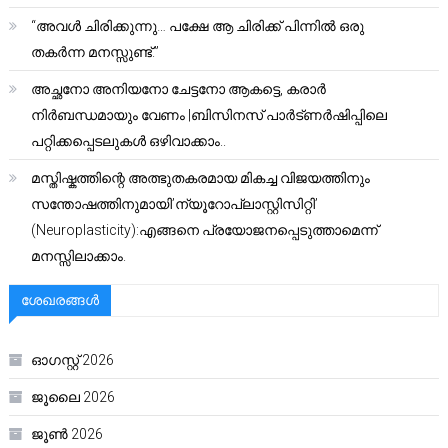
“അവൾ ചിരിക്കുന്നു… പക്ഷേ ആ ചിരിക്ക് പിന്നിൽ ഒരു
തകർന്ന മനസ്സുണ്ട്.”
അച്ഛനോ അനിയനോ ചേട്ടനോ ആകട്ടെ, കരാർ
നിർബന്ധമായും വേണം |ബിസിനസ് പാർട്ണർഷിപ്പിലെ
പറ്റിക്കപ്പെടലുകൾ ഒഴിവാക്കാം..
മസ്തിഷ്കത്തിന്റെ അത്ഭുതകരമായ മികച്ച വിജയത്തിനും
സന്തോഷത്തിനുമായി’ന്യൂറോപ്ലാസ്റ്റിസിറ്റി’
(Neuroplasticity):എങ്ങനെ പ്രയോജനപ്പെടുത്താമെന്ന്
മനസ്സിലാക്കാം.
ശേഖരങ്ങൾ
ഓഗസ്റ്റ്‌ 2026
ജൂലൈ 2026
ജൂൺ 2026