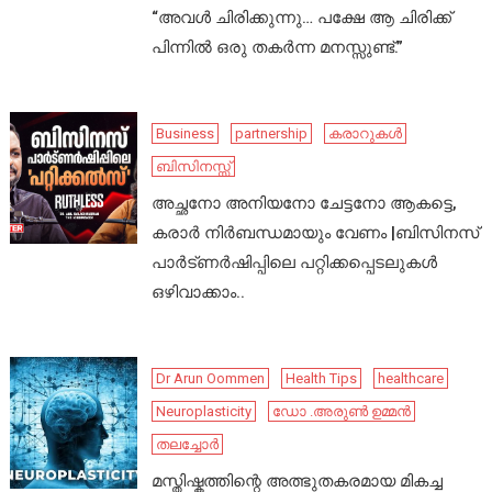
“അവൾ ചിരിക്കുന്നു… പക്ഷേ ആ ചിരിക്ക്
പിന്നിൽ ഒരു തകർന്ന മനസ്സുണ്ട്.”
Business
partnership
കരാറുകൾ
ബിസിനസ്സ്
അച്ഛനോ അനിയനോ ചേട്ടനോ ആകട്ടെ,
കരാർ നിർബന്ധമായും വേണം |ബിസിനസ്
പാർട്ണർഷിപ്പിലെ പറ്റിക്കപ്പെടലുകൾ
ഒഴിവാക്കാം..
Dr Arun Oommen
Health Tips
healthcare
Neuroplasticity
ഡോ .അരുൺ ഉമ്മൻ
തലച്ചോർ
മസ്തിഷ്കത്തിന്റെ അത്ഭുതകരമായ മികച്ച