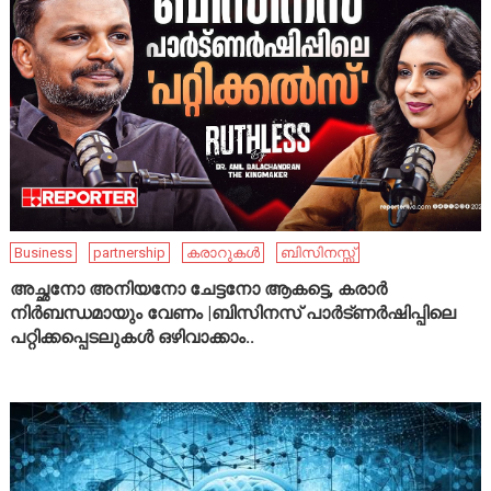
Business
partnership
കരാറുകൾ
ബിസിനസ്സ്
അച്ഛനോ അനിയനോ ചേട്ടനോ ആകട്ടെ, കരാർ
നിർബന്ധമായും വേണം |ബിസിനസ് പാർട്ണർഷിപ്പിലെ
പറ്റിക്കപ്പെടലുകൾ ഒഴിവാക്കാം..