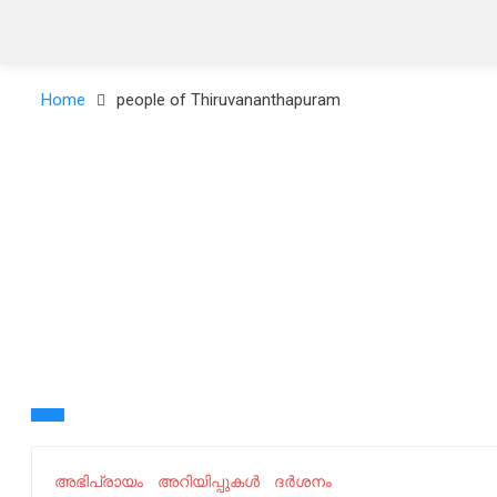
Home
people of Thiruvananthapuram
അഭിപ്രായം
അറിയിപ്പുകൾ
ദർശനം