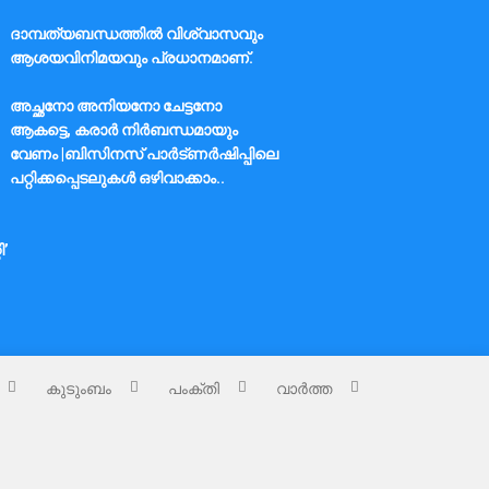
ദാമ്പത്യബന്ധത്തിൽ വിശ്വാസവും
ആശയവിനിമയവും പ്രധാനമാണ്.
അച്ഛനോ അനിയനോ ചേട്ടനോ
ആകട്ടെ, കരാർ നിർബന്ധമായും
വേണം |ബിസിനസ് പാർട്ണർഷിപ്പിലെ
പറ്റിക്കപ്പെടലുകൾ ഒഴിവാക്കാം..
ി’
കുടുംബം
പംക്തി
വാർത്ത