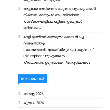
അച്ഛനോ അനിയനോ ചേട്ടനോ ആകട്ടെ, കരാർ
നിർബന്ധമായും വേണം |ബിസിനസ്
പാർട്ണർഷിപ്പിലെ പറ്റിക്കപ്പെടലുകൾ
ഒഴിവാക്കാം..
മസ്തിഷ്കത്തിന്റെ അത്ഭുതകരമായ മികച്ച
വിജയത്തിനും
സന്തോഷത്തിനുമായി’ന്യൂറോപ്ലാസ്റ്റിസിറ്റി’
(Neuroplasticity):എങ്ങനെ
പ്രയോജനപ്പെടുത്താമെന്ന് മനസ്സിലാക്കാം.
ശേഖരങ്ങൾ
ഓഗസ്റ്റ്‌ 2026
ജൂലൈ 2026