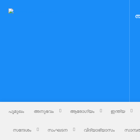
Skip
to
Nammude Naadu
ന
നമ്മുടെ നാട്
content
പൂമുഖം
അനുഭവം
ആരോഗ്യം
ഇന്ത്യ
സന്ദേശം
സംഘടന
വിദ്യാഭ്യാസം
സാമ്പത