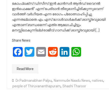
കോംപ്ലക്സ് ഡിസീസ് ഇൻ കാൻസർ ആൻഡ് വൈറൽ
ഇൻഫെക്ഷൻ” എന്ന് പേരിടാൻ തീരുമാനിച്ചിരിക്കുന്നുവെന്ന്
വാർത്ത!! വർഗീയത എന്ന രോഗം പ്രോത്സാഹിപ്പിച്ചു
എന്നതല്ലാതെ എം എസ് ഗോൾവാൾകർക്ക് ശാസ്ത്രവുമായി
എന്താണ് ബന്ധമെന്ന് എത്ര ആലോചിച്ചിട്ടും
മനസ്സിലാകുന്നില്ല!രാജീവ് ഗാന്ധിക്ക് ശാസ്ത്രവുമായി […]
Share News
Facebook
Twitter
Email
Reddit
LinkedIn
WhatsApp
Read More
Dr.Padmanabhan Palpu
,
Nammude Naadu News
,
natives
,
people of Thiruvananthapuram
,
Shashi Tharoor