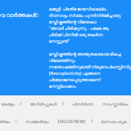
മമ്മൂട്ടി: പ്രതിഭ ജന്മസിദ്ധമല്ല…
വ വാർത്തകൾ
ദിവസവും സ്വയം പുനർനിർമ്മിച്ച ഒരു
മസ്തിഷ്കത്തിന്റെ വിജയകഥ
“അവൾ ചിരിക്കുന്നു… പക്ഷേ ആ
ചിരിക്ക് പിന്നിൽ ഒരു തകർന്ന
മനസ്സുണ്ട്.”
മസ്തിഷ്കത്തിന്റെ അത്ഭുതകരമായ മികച്ച
വിജയത്തിനും
സന്തോഷത്തിനുമായി’ന്യൂറോപ്ലാസ്റ്റിസിറ്റ
(Neuroplasticity):എങ്ങനെ
പ്രയോജനപ്പെടുത്താമെന്ന്
മനസ്സിലാക്കാം.
കേരളം
അറിയിപ്പുകൾ
പ്രാർത്ഥന
സാംസ്കാരികം
്തികം
സാങ്കേതികം
ENGLISH NEWS
ബന്ധപെടുക