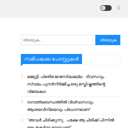
അനേഷിക്കുക
സമീപകാല പോസ്റ്റുകൾ
മമ്മൂട്ടി: പ്രതിഭ ജന്മസിദ്ധമല്ല… ദിവസവും
സ്വയം പുനർനിർമ്മിച്ച ഒരു മസ്തിഷ്കത്തിന്റെ
വിജയകഥ
ദാമ്പത്യബന്ധത്തിൽ വിശ്വാസവും
ആശയവിനിമയവും പ്രധാനമാണ്.
“അവൾ ചിരിക്കുന്നു… പക്ഷേ ആ ചിരിക്ക് പിന്നിൽ
ഒരു തകർന്ന മനസ്സുണ്ട്.”