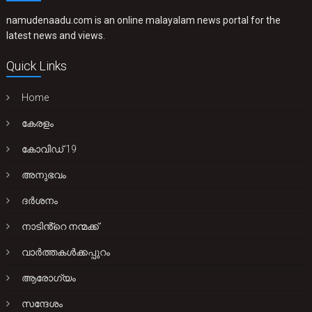
namudenaadu.com is an online malayalam news portal for the
latest news and views.
Quick Links
Home
കേരളം
കോവിഡ് 19
അനുഭവം
ദർശനം
നാടിൻ്റെ നന്മക്ക്
വാർത്തകൾക്കപ്പുറം
ആരോഗ്യം
സന്ദേശം