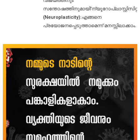
വിജയത്തിനും
സന്തോഷത്തിനുമായി’ന്യൂറോപ്ലാസ്റ്റിസിറ്റി’
(Neuroplasticity):എങ്ങനെ
പ്രയോജനപ്പെടുത്താമെന്ന് മനസ്സിലാക്കാം.