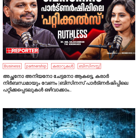
Business
partnership
കരാറുകൾ
ബിസിനസ്സ്
അച്ഛനോ അനിയനോ ചേട്ടനോ ആകട്ടെ, കരാർ
നിർബന്ധമായും വേണം |ബിസിനസ് പാർട്ണർഷിപ്പിലെ
പറ്റിക്കപ്പെടലുകൾ ഒഴിവാക്കാം..