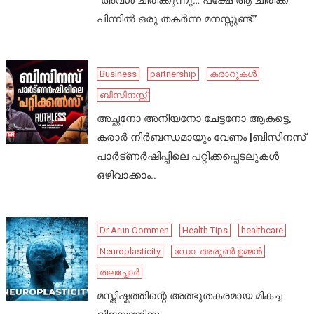
“അവൾ ചിരിക്കുന്നു… പക്ഷേ ആ ചിരിക്ക്
പിന്നിൽ ഒരു തകർന്ന മനസ്സുണ്ട്.”
Business
partnership
കരാറുകൾ
ബിസിനസ്സ്
അച്ഛനോ അനിയനോ ചേട്ടനോ ആകട്ടെ,
കരാർ നിർബന്ധമായും വേണം |ബിസിനസ്
പാർട്ണർഷിപ്പിലെ പറ്റിക്കപ്പെടലുകൾ
ഒഴിവാക്കാം..
Dr Arun Oommen
Health Tips
healthcare
Neuroplasticity
ഡോ .അരുൺ ഉമ്മൻ
തലച്ചോർ
മസ്തിഷ്കത്തിന്റെ അത്ഭുതകരമായ മികച്ച