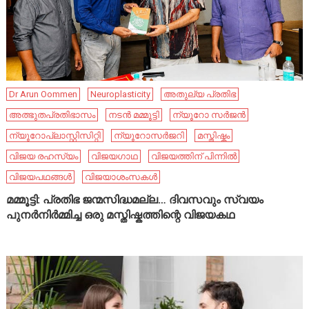
Dr Arun Oommen
Neuroplasticity
അതുല്യ പ്രതിഭ
അത്ഭുതപ്രതിഭാസം
നടൻ മമ്മൂട്ടി
ന്യൂറോ സർജൻ
ന്യൂറോപ്ലാസ്റ്റിസിറ്റി
ന്യൂറോസർജറി
മസ്തിഷ്കം
വിജയ രഹസ്യം
വിജയഗാഥ
വിജയത്തിന് പിന്നിൽ
വിജയപഥങ്ങൾ
വിജയാശംസകൾ
മമ്മൂട്ടി: പ്രതിഭ ജന്മസിദ്ധമല്ല… ദിവസവും സ്വയം
പുനർനിർമ്മിച്ച ഒരു മസ്തിഷ്കത്തിന്റെ വിജയകഥ