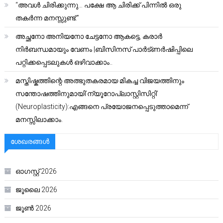
“അവൾ ചിരിക്കുന്നു… പക്ഷേ ആ ചിരിക്ക് പിന്നിൽ ഒരു
തകർന്ന മനസ്സുണ്ട്.”
അച്ഛനോ അനിയനോ ചേട്ടനോ ആകട്ടെ, കരാർ
നിർബന്ധമായും വേണം |ബിസിനസ് പാർട്ണർഷിപ്പിലെ
പറ്റിക്കപ്പെടലുകൾ ഒഴിവാക്കാം..
മസ്തിഷ്കത്തിന്റെ അത്ഭുതകരമായ മികച്ച വിജയത്തിനും
സന്തോഷത്തിനുമായി’ന്യൂറോപ്ലാസ്റ്റിസിറ്റി’
(Neuroplasticity):എങ്ങനെ പ്രയോജനപ്പെടുത്താമെന്ന്
മനസ്സിലാക്കാം.
ശേഖരങ്ങൾ
ഓഗസ്റ്റ്‌ 2026
ജൂലൈ 2026
ജൂൺ 2026