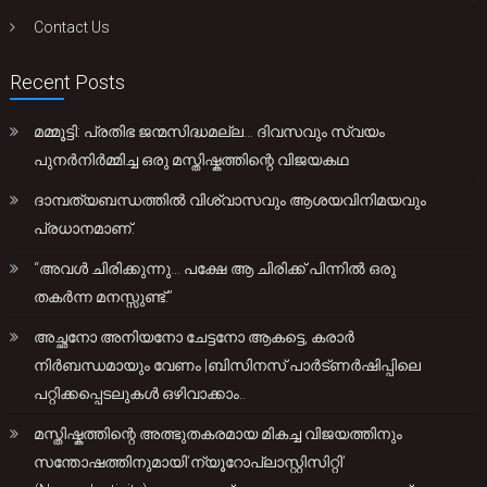
Contact Us
Recent Posts
മമ്മൂട്ടി: പ്രതിഭ ജന്മസിദ്ധമല്ല… ദിവസവും സ്വയം
പുനർനിർമ്മിച്ച ഒരു മസ്തിഷ്കത്തിന്റെ വിജയകഥ
ദാമ്പത്യബന്ധത്തിൽ വിശ്വാസവും ആശയവിനിമയവും
പ്രധാനമാണ്.
“അവൾ ചിരിക്കുന്നു… പക്ഷേ ആ ചിരിക്ക് പിന്നിൽ ഒരു
തകർന്ന മനസ്സുണ്ട്.”
അച്ഛനോ അനിയനോ ചേട്ടനോ ആകട്ടെ, കരാർ
നിർബന്ധമായും വേണം |ബിസിനസ് പാർട്ണർഷിപ്പിലെ
പറ്റിക്കപ്പെടലുകൾ ഒഴിവാക്കാം..
മസ്തിഷ്കത്തിന്റെ അത്ഭുതകരമായ മികച്ച വിജയത്തിനും
സന്തോഷത്തിനുമായി’ന്യൂറോപ്ലാസ്റ്റിസിറ്റി’