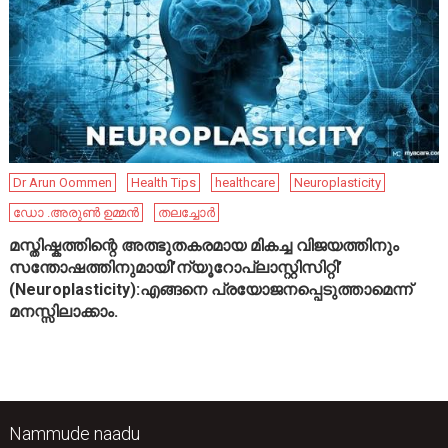
Dr Arun Oommen
Health Tips
healthcare
Neuroplasticity
ഡോ .അരുൺ ഉമ്മൻ
തലച്ചോർ
മസ്തിഷ്കത്തിന്റെ അത്ഭുതകരമായ മികച്ച വിജയത്തിനും
സന്തോഷത്തിനുമായി’ന്യൂറോപ്ലാസ്റ്റിസിറ്റി’
(Neuroplasticity):എങ്ങനെ പ്രയോജനപ്പെടുത്താമെന്ന്
മനസ്സിലാക്കാം.
Nammude naadu