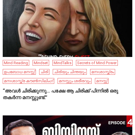
Mind Reading
Mindset
MindTalks
Secrets of Mind Power
ഉപബോധ മനസ്സ്
ചിരി
ചിരിയും ചിന്തയും
മനഃശാസ്ത്രം
മനഃശാസ്ത്ര കൗൺസിലിംഗ്
മനസ്സും ശരീരവും
മനസ്സ്
“അവൾ ചിരിക്കുന്നു… പക്ഷേ ആ ചിരിക്ക് പിന്നിൽ ഒരു
തകർന്ന മനസ്സുണ്ട്.”