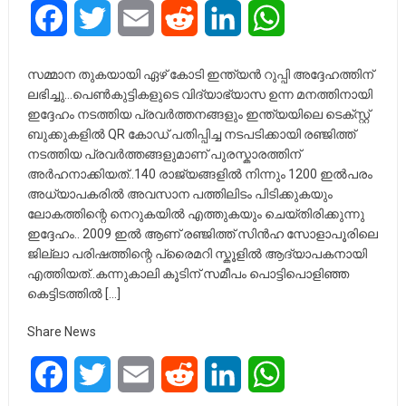
Facebook
Twitter
Email
Reddit
LinkedIn
WhatsApp
സമ്മാന തുകയായി ഏഴ് കോടി ഇന്ത്യൻ റുപ്പി അദ്ദേഹത്തിന്
ലഭിച്ചു…പെൺകുട്ടികളുടെ വിദ്യാഭ്യാസ ഉന്ന മനത്തിനായി
ഇദ്ദേഹം നടത്തിയ പ്രവർത്തനങ്ങളും ഇന്ത്യയിലെ ടെക്സ്റ്റ്‌
ബുക്കുകളിൽ QR കോഡ് പതിപ്പിച്ച നടപടിക്കായി രഞ്ജിത്ത്
നടത്തിയ പ്രവർത്തങ്ങളുമാണ് പുരസ്കാരത്തിന്
അർഹനാക്കിയത്..140 രാജ്യങ്ങളിൽ നിന്നും 1200 ഇൽപരം
അധ്യാപകരിൽ അവസാന പത്തിലിടം പിടിക്കുകയും
ലോകത്തിന്റെ നെറുകയിൽ എത്തുകയും ചെയ്തിരിക്കുന്നു
ഇദ്ദേഹം.. 2009 ഇൽ ആണ് രഞ്ജിത്ത് സിൻഹ സോളാപൂരിലെ
ജില്ലാ പരിഷത്തിന്റെ പ്രൈമറി സ്കൂളിൽ ആദ്യാപകനായി
എത്തിയത്..കന്നുകാലി കൂടിന് സമീപം പൊട്ടിപൊളിഞ്ഞ
കെട്ടിടത്തിൽ […]
Share News
Facebook
Twitter
Email
Reddit
LinkedIn
WhatsApp