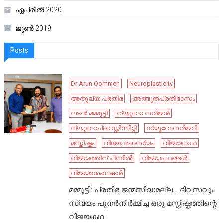
ഏപ്രിൽ 2020
ജൂൺ 2019
Posts
Dr Arun Oommen
Neuroplasticity
അതുല്യ പ്രതിഭ
അത്ഭുതപ്രതിഭാസം
നടൻ മമ്മൂട്ടി
ന്യൂറോ സർജൻ
ന്യൂറോപ്ലാസ്റ്റിസിറ്റി
ന്യൂറോസർജറി
മസ്തിഷ്കം
വിജയ രഹസ്യം
വിജയഗാഥ
വിജയത്തിന് പിന്നിൽ
വിജയപഥങ്ങൾ
വിജയാശംസകൾ
മമ്മൂട്ടി: പ്രതിഭ ജന്മസിദ്ധമല്ല… ദിവസവും
സ്വയം പുനർനിർമ്മിച്ച ഒരു മസ്തിഷ്കത്തിന്റെ
വിജയകഥ