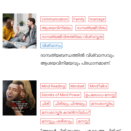
communication
Family
marriage
ആശയവിനിമയം
ദാമ്പത്യജീവിതം
ദാമ്പത്യജീവിതത്തിലെ വിശ്വസ്തത
വിശ്വാസം
ദാമ്പത്യബന്ധത്തിൽ വിശ്വാസവും
ആശയവിനിമയവും പ്രധാനമാണ്.
Mind Reading
Mindset
MindTalks
Secrets of Mind Power
ഉപബോധ മനസ്സ്
ചിരി
ചിരിയും ചിന്തയും
മനഃശാസ്ത്രം
മനഃശാസ്ത്ര കൗൺസിലിംഗ്
മനസ്സും ശരീരവും
മനസ്സ്