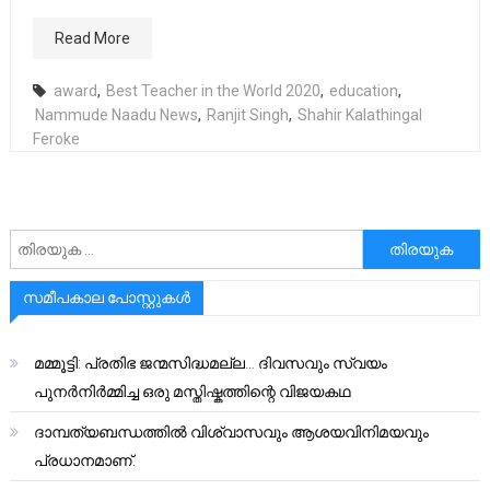
Read More
award
,
Best Teacher in the World 2020
,
education
,
Nammude Naadu News
,
Ranjit Singh
,
Shahir Kalathingal
Feroke
അനേഷിക്കുക
സമീപകാല പോസ്റ്റുകൾ
മമ്മൂട്ടി: പ്രതിഭ ജന്മസിദ്ധമല്ല… ദിവസവും സ്വയം
പുനർനിർമ്മിച്ച ഒരു മസ്തിഷ്കത്തിന്റെ വിജയകഥ
ദാമ്പത്യബന്ധത്തിൽ വിശ്വാസവും ആശയവിനിമയവും
പ്രധാനമാണ്.