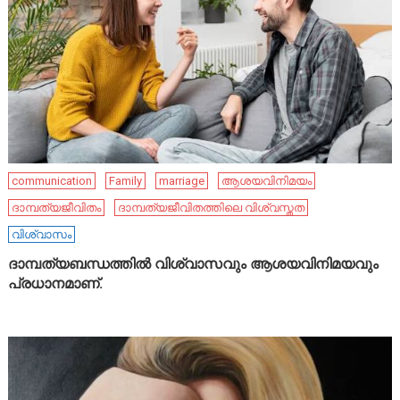
communication
Family
marriage
ആശയവിനിമയം
ദാമ്പത്യജീവിതം
ദാമ്പത്യജീവിതത്തിലെ വിശ്വസ്തത
വിശ്വാസം
ദാമ്പത്യബന്ധത്തിൽ വിശ്വാസവും ആശയവിനിമയവും
പ്രധാനമാണ്.