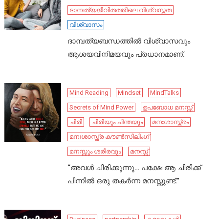
ദാമ്പത്യജീവിതത്തിലെ വിശ്വസ്തത
വിശ്വാസം
ദാമ്പത്യബന്ധത്തിൽ വിശ്വാസവും
ആശയവിനിമയവും പ്രധാനമാണ്.
Mind Reading
Mindset
MindTalks
Secrets of Mind Power
ഉപബോധ മനസ്സ്
ചിരി
ചിരിയും ചിന്തയും
മനഃശാസ്ത്രം
മനഃശാസ്ത്ര കൗൺസിലിംഗ്
മനസ്സും ശരീരവും
മനസ്സ്
“അവൾ ചിരിക്കുന്നു… പക്ഷേ ആ ചിരിക്ക്
പിന്നിൽ ഒരു തകർന്ന മനസ്സുണ്ട്.”