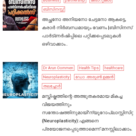
Business
partnership
കരാറുകൾ
ബിസിനസ്സ്
അച്ഛനോ അനിയനോ ചേട്ടനോ ആകട്ടെ,
കരാർ നിർബന്ധമായും വേണം |ബിസിനസ്
പാർട്ണർഷിപ്പിലെ പറ്റിക്കപ്പെടലുകൾ
ഒഴിവാക്കാം..
Dr Arun Oommen
Health Tips
healthcare
Neuroplasticity
ഡോ .അരുൺ ഉമ്മൻ
തലച്ചോർ
മസ്തിഷ്കത്തിന്റെ അത്ഭുതകരമായ മികച്ച
വിജയത്തിനും
സന്തോഷത്തിനുമായി’ന്യൂറോപ്ലാസ്റ്റിസിറ്റി’
(Neuroplasticity):എങ്ങനെ
പ്രയോജനപ്പെടുത്താമെന്ന് മനസ്സിലാക്കാം.