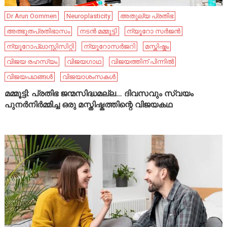
Dr Arun Oommen
Neuroplasticity
അതുല്യ പ്രതിഭ
അത്ഭുതപ്രതിഭാസം
നടൻ മമ്മൂട്ടി
ന്യൂറോ സർജൻ
ന്യൂറോപ്ലാസ്റ്റിസിറ്റി
ന്യൂറോസർജറി
മസ്തിഷ്കം
വിജയ രഹസ്യം
വിജയഗാഥ
വിജയത്തിന് പിന്നിൽ
വിജയപഥങ്ങൾ
വിജയാശംസകൾ
മമ്മൂട്ടി: പ്രതിഭ ജന്മസിദ്ധമല്ല… ദിവസവും സ്വയം
പുനർനിർമ്മിച്ച ഒരു മസ്തിഷ്കത്തിന്റെ വിജയകഥ