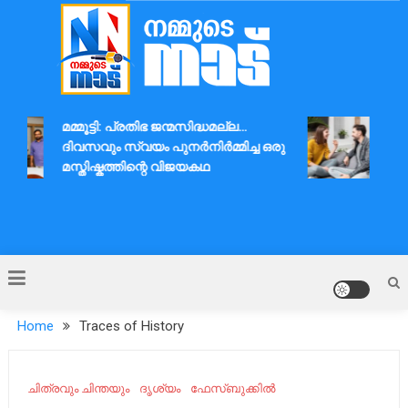
Skip
to
content
Nammude Naadu
മമ്മൂട്ടി: പ്രതിഭ ജന്മസിദ്ധമല്ല…
ദാമ്
ദിവസവും സ്വയം പുനർനിർമ്മിച്ച ഒരു
ആശയ
മസ്തിഷ്കത്തിന്റെ വിജയകഥ
Home
Traces of History
ചിത്രവും ചിന്തയും
ദൃശ്യം
ഫേസ്ബുക്കിൽ