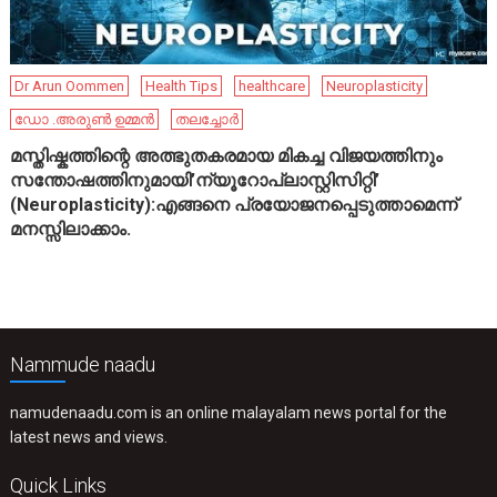
Dr Arun Oommen
Health Tips
healthcare
Neuroplasticity
ഡോ .അരുൺ ഉമ്മൻ
തലച്ചോർ
മസ്തിഷ്കത്തിന്റെ അത്ഭുതകരമായ മികച്ച വിജയത്തിനും
സന്തോഷത്തിനുമായി’ന്യൂറോപ്ലാസ്റ്റിസിറ്റി’
(Neuroplasticity):എങ്ങനെ പ്രയോജനപ്പെടുത്താമെന്ന്
മനസ്സിലാക്കാം.
Nammude naadu
namudenaadu.com is an online malayalam news portal for the
latest news and views.
Quick Links