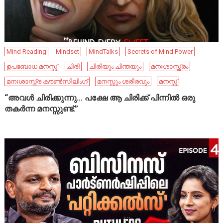
Mind Reading
Mindset
MindTalks
Secrets of Mind Power
ഉപബോധ മനസ്സ്
ചിരി
ചിരിയും ചിന്തയും
മനഃശാസ്ത്രം
മനഃശാസ്ത്ര കൗൺസിലിംഗ്
മനസ്സും ശരീരവും
മനസ്സ്
“അവൾ ചിരിക്കുന്നു… പക്ഷേ ആ ചിരിക്ക് പിന്നിൽ ഒരു
തകർന്ന മനസ്സുണ്ട്.”