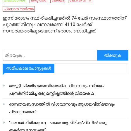
ആരോഗ്യം
കരുതൽ
കേരളം
കോവിഡ് 19
പ്രധാന വാർത്ത
ഇന്ന് രോഗം സ്ഥിരീകരിച്ചവരില്‍ 74 പേര്‍ സംസ്ഥാനത്തിന്
പുറത്ത് നിന്നും വന്നവരാണ്. 4110 പേര്‍ക്ക്
സമ്പര്‍ക്കത്തിലൂടെയാണ് രോഗം ബാധിച്ചത്.
അനേഷിക്കുക
സമീപകാല പോസ്റ്റുകൾ
മമ്മൂട്ടി: പ്രതിഭ ജന്മസിദ്ധമല്ല… ദിവസവും സ്വയം
പുനർനിർമ്മിച്ച ഒരു മസ്തിഷ്കത്തിന്റെ വിജയകഥ
ദാമ്പത്യബന്ധത്തിൽ വിശ്വാസവും ആശയവിനിമയവും
പ്രധാനമാണ്.
“അവൾ ചിരിക്കുന്നു… പക്ഷേ ആ ചിരിക്ക് പിന്നിൽ ഒരു
തകർന്ന മനസ്സുണ്ട്.”