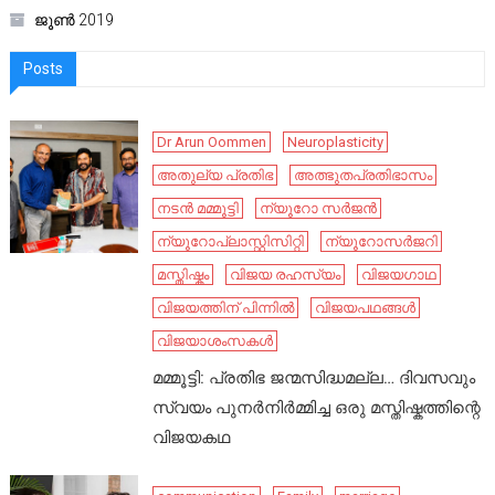
ജൂൺ 2019
Posts
Dr Arun Oommen
Neuroplasticity
അതുല്യ പ്രതിഭ
അത്ഭുതപ്രതിഭാസം
നടൻ മമ്മൂട്ടി
ന്യൂറോ സർജൻ
ന്യൂറോപ്ലാസ്റ്റിസിറ്റി
ന്യൂറോസർജറി
മസ്തിഷ്കം
വിജയ രഹസ്യം
വിജയഗാഥ
വിജയത്തിന് പിന്നിൽ
വിജയപഥങ്ങൾ
വിജയാശംസകൾ
മമ്മൂട്ടി: പ്രതിഭ ജന്മസിദ്ധമല്ല… ദിവസവും
സ്വയം പുനർനിർമ്മിച്ച ഒരു മസ്തിഷ്കത്തിന്റെ
വിജയകഥ