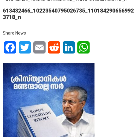
613432466_10223540795026735_110184290656992
3718_n
Share News
Facebook
Twitter
Email
Reddit
LinkedIn
WhatsApp