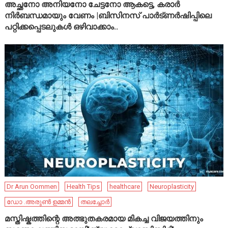
അച്ഛനോ അനിയനോ ചേട്ടനോ ആകട്ടെ, കരാർ
നിർബന്ധമായും വേണം |ബിസിനസ് പാർട്ണർഷിപ്പിലെ
പറ്റിക്കപ്പെടലുകൾ ഒഴിവാക്കാം..
Dr Arun Oommen
Health Tips
healthcare
Neuroplasticity
ഡോ .അരുൺ ഉമ്മൻ
തലച്ചോർ
മസ്തിഷ്കത്തിന്റെ അത്ഭുതകരമായ മികച്ച വിജയത്തിനും