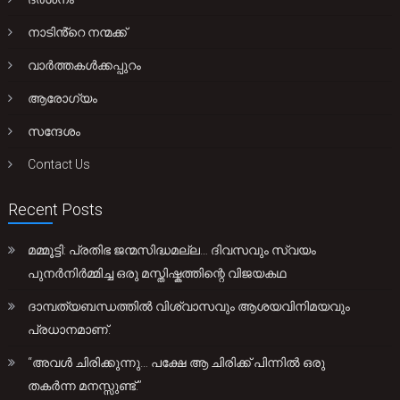
നാടിൻ്റെ നന്മക്ക്
വാർത്തകൾക്കപ്പുറം
ആരോഗ്യം
സന്ദേശം
Contact Us
Recent Posts
മമ്മൂട്ടി: പ്രതിഭ ജന്മസിദ്ധമല്ല… ദിവസവും സ്വയം
പുനർനിർമ്മിച്ച ഒരു മസ്തിഷ്കത്തിന്റെ വിജയകഥ
ദാമ്പത്യബന്ധത്തിൽ വിശ്വാസവും ആശയവിനിമയവും
പ്രധാനമാണ്.
“അവൾ ചിരിക്കുന്നു… പക്ഷേ ആ ചിരിക്ക് പിന്നിൽ ഒരു
തകർന്ന മനസ്സുണ്ട്.”