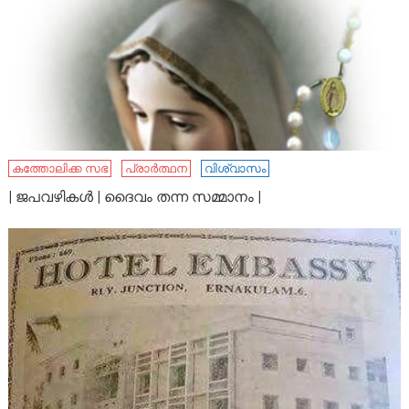
കത്തോലിക്ക സഭ
പ്രാർത്ഥന
വിശ്വാസം
| ജപവഴികൾ | ദൈവം തന്ന സമ്മാനം |