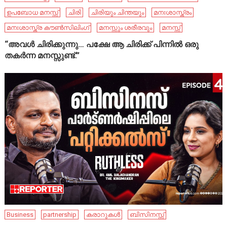
ഉപബോധ മനസ്സ്
ചിരി
ചിരിയും ചിന്തയും
മനഃശാസ്ത്രം
മനഃശാസ്ത്ര കൗൺസിലിംഗ്
മനസ്സും ശരീരവും
മനസ്സ്
“അവൾ ചിരിക്കുന്നു… പക്ഷേ ആ ചിരിക്ക് പിന്നിൽ ഒരു
തകർന്ന മനസ്സുണ്ട്.”
Business
partnership
കരാറുകൾ
ബിസിനസ്സ്