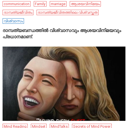
communication
Family
marriage
ആശയവിനിമയം
ദാമ്പത്യജീവിതം
ദാമ്പത്യജീവിതത്തിലെ വിശ്വസ്തത
വിശ്വാസം
ദാമ്പത്യബന്ധത്തിൽ വിശ്വാസവും ആശയവിനിമയവും
പ്രധാനമാണ്.
Mind Reading
Mindset
MindTalks
Secrets of Mind Power