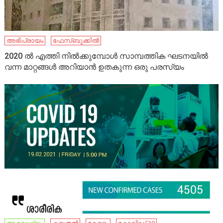
അഭിപ്രായം
ഫേസ്ബുക്കിൽ
2020 ൽ എത്തി നിൽക്കുമ്പോൾ സാമ്പത്തിക ഘടനയിൽ
വന്ന മാറ്റങ്ങൾ അറിയാൻ ഉതകുന്ന ഒരു പരസ്യം