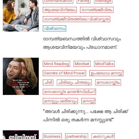
communication
Family
marriage
ആശയവിനിമയം
ദാമ്പത്യജീവിതം
ദാമ്പത്യജീവിതത്തിലെ വിശ്വസ്തത
വിശ്വാസം
ദാമ്പത്യബന്ധത്തിൽ വിശ്വാസവും
ആശയവിനിമയവും പ്രധാനമാണ്.
Mind Reading
Mindset
MindTalks
Secrets of Mind Power
ഉപബോധ മനസ്സ്
ചിരി
ചിരിയും ചിന്തയും
മനഃശാസ്ത്രം
മനഃശാസ്ത്ര കൗൺസിലിംഗ്
മനസ്സും ശരീരവും
മനസ്സ്
“അവൾ ചിരിക്കുന്നു… പക്ഷേ ആ ചിരിക്ക്
പിന്നിൽ ഒരു തകർന്ന മനസ്സുണ്ട്.”
Business
partnership
കരാറുകൾ