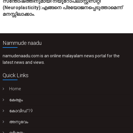
സന്തോഷത്തിനുമായി’ന്യൂറോപ്ലാസ്റ്റിസിറ്റി’
(Neuroplasticity):എങ്ങനെ പ്രയോജനപ്പെടുത്താമെന്ന്
മനസ്സിലാക്കാം.
Nammude naadu
namudenaadu.com is an online malayalam news portal for the
latest news and views.
Quick Links
Home
കേരളം
കോവിഡ് 19
അനുഭവം
ദർശനം