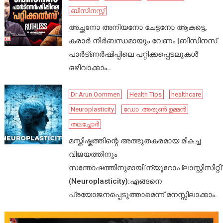
ബിസിനസ്സ്
അച്ഛനോ അനിയനോ ചേട്ടനോ ആകട്ടെ,
കരാർ നിർബന്ധമായും വേണം |ബിസിനസ്
പാർട്ണർഷിപ്പിലെ പറ്റിക്കപ്പെടലുകൾ
ഒഴിവാക്കാം..
Dr Arun Oommen
Health Tips
healthcare
Neuroplasticity
ഡോ .അരുൺ ഉമ്മൻ
തലച്ചോർ
മസ്തിഷ്കത്തിന്റെ അത്ഭുതകരമായ മികച്ച
വിജയത്തിനും
സന്തോഷത്തിനുമായി’ന്യൂറോപ്ലാസ്റ്റിസിറ്റി’
(Neuroplasticity):എങ്ങനെ
പ്രയോജനപ്പെടുത്താമെന്ന് മനസ്സിലാക്കാം.