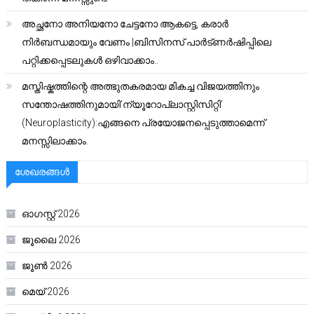
അച്ഛനോ അനിയനോ ചേട്ടനോ ആകട്ടെ, കരാർ
നിർബന്ധമായും വേണം |ബിസിനസ് പാർട്ണർഷിപ്പിലെ
പറ്റിക്കപ്പെടലുകൾ ഒഴിവാക്കാം..
മസ്തിഷ്കത്തിന്റെ അത്ഭുതകരമായ മികച്ച വിജയത്തിനും
സന്തോഷത്തിനുമായി’ന്യൂറോപ്ലാസ്റ്റിസിറ്റി’
(Neuroplasticity):എങ്ങനെ പ്രയോജനപ്പെടുത്താമെന്ന്
മനസ്സിലാക്കാം.
ശേഖരങ്ങൾ
ഓഗസ്റ്റ്‌ 2026
ജൂലൈ 2026
ജൂൺ 2026
മെയ്‌ 2026