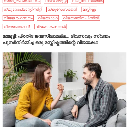
അത്ഭുതപ്രതിഭാസം
നടൻ മമ്മൂട്ടി
ന്യൂറോ സർജൻ
ന്യൂറോപ്ലാസ്റ്റിസിറ്റി
ന്യൂറോസർജറി
മസ്തിഷ്കം
വിജയ രഹസ്യം
വിജയഗാഥ
വിജയത്തിന് പിന്നിൽ
വിജയപഥങ്ങൾ
വിജയാശംസകൾ
മമ്മൂട്ടി: പ്രതിഭ ജന്മസിദ്ധമല്ല… ദിവസവും സ്വയം
പുനർനിർമ്മിച്ച ഒരു മസ്തിഷ്കത്തിന്റെ വിജയകഥ