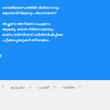
ദാമ്പത്യബന്ധത്തിൽ വിശ്വാസവും
ആശയവിനിമയവും പ്രധാനമാണ്.
അച്ഛനോ അനിയനോ ചേട്ടനോ
ആകട്ടെ, കരാർ നിർബന്ധമായും
വേണം |ബിസിനസ് പാർട്ണർഷിപ്പിലെ
പറ്റിക്കപ്പെടലുകൾ ഒഴിവാക്കാം..
ി’
കുടുംബം
പംക്തി
വാർത്ത