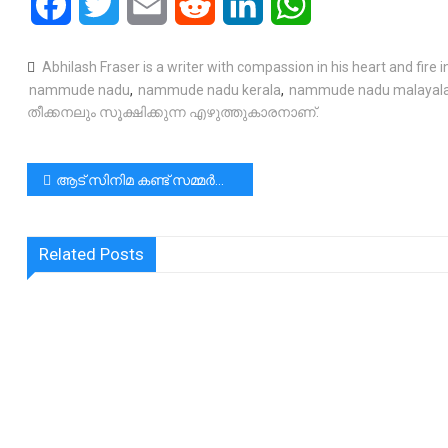
Facebook
Twitter
Email
Reddit
LinkedIn
WhatsApp
Abhilash Fraser is a writer with compassion in his heart and fire in
nammude nadu
,
nammude nadu kerala
,
nammude nadu malayal
തീക്കനലും സൂക്ഷിക്കുന്ന എഴുത്തുകാരനാണ്.
പോസ്റ്റുകളിലൂടെ
ആട് സിനിമ കണ്ട് സമ്മർദ്ദം അനുഭവിച്ചത് കൊണ്ട് ലേശം ഡീഗ്രേഡ് ചെയ്തേക്കാം എന്ന് കരുതിയ “നിഷ്കളങ്ക” മനുഷ്യർ നമുക്ക് ചുറ്റുമുള്ള നജീബ്‌ മാർ അനുഭവിച്ച സമ്മർദ്ദം കാണാതെ പോകരുത്.
Related Posts