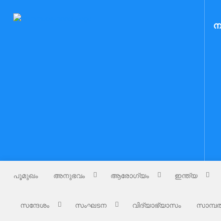
Skip
to
Nammude Naadu
ന
നമ്മുടെ നാട്
content
പൂമുഖം
അനുഭവം
ആരോഗ്യം
ഇന്ത്യ
സന്ദേശം
സംഘടന
വിദ്യാഭ്യാസം
സാമ്പത