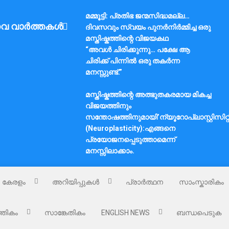
മമ്മൂട്ടി: പ്രതിഭ ജന്മസിദ്ധമല്ല…
വ വാർത്തകൾ
ദിവസവും സ്വയം പുനർനിർമ്മിച്ച ഒരു
മസ്തിഷ്കത്തിന്റെ വിജയകഥ
“അവൾ ചിരിക്കുന്നു… പക്ഷേ ആ
ചിരിക്ക് പിന്നിൽ ഒരു തകർന്ന
മനസ്സുണ്ട്.”
മസ്തിഷ്കത്തിന്റെ അത്ഭുതകരമായ മികച്ച
വിജയത്തിനും
സന്തോഷത്തിനുമായി’ന്യൂറോപ്ലാസ്റ്റിസിറ്റ
(Neuroplasticity):എങ്ങനെ
പ്രയോജനപ്പെടുത്താമെന്ന്
മനസ്സിലാക്കാം.
കേരളം
അറിയിപ്പുകൾ
പ്രാർത്ഥന
സാംസ്കാരികം
്തികം
സാങ്കേതികം
ENGLISH NEWS
ബന്ധപെടുക