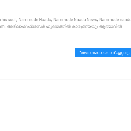
 his soul.
,
Nammude Naadu
,
Nammude Naadu News
,
Nammude naadu
am
,
അഭിലാഷ് ഫ്രേസർ ഹൃദയത്തിൽ കാരുണ്യവും ആത്മാവിൽ