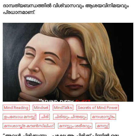
ദാമ്പത്യബന്ധത്തിൽ വിശ്വാസവും ആശയവിനിമയവും
പ്രധാനമാണ്.
Mind Reading
Mindset
MindTalks
Secrets of Mind Power
ഉപബോധ മനസ്സ്
ചിരി
ചിരിയും ചിന്തയും
മനഃശാസ്ത്രം
മനഃശാസ്ത്ര കൗൺസിലിംഗ്
മനസ്സും ശരീരവും
മനസ്സ്
“അവൾ ചിരിക്കുന്നു… പക്ഷേ ആ ചിരിക്ക് പിന്നിൽ ഒരു