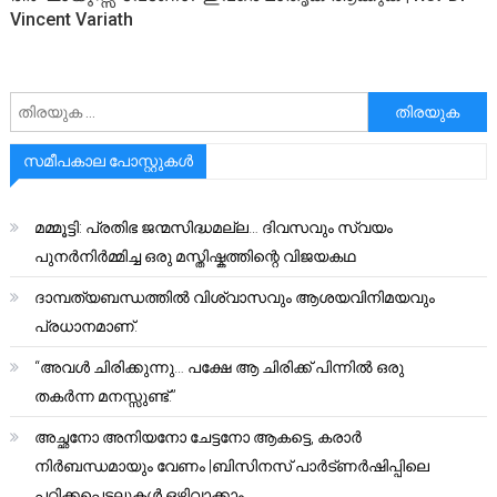
Vincent Variath
അനേഷിക്കുക
സമീപകാല പോസ്റ്റുകൾ
മമ്മൂട്ടി: പ്രതിഭ ജന്മസിദ്ധമല്ല… ദിവസവും സ്വയം
പുനർനിർമ്മിച്ച ഒരു മസ്തിഷ്കത്തിന്റെ വിജയകഥ
ദാമ്പത്യബന്ധത്തിൽ വിശ്വാസവും ആശയവിനിമയവും
പ്രധാനമാണ്.
“അവൾ ചിരിക്കുന്നു… പക്ഷേ ആ ചിരിക്ക് പിന്നിൽ ഒരു
തകർന്ന മനസ്സുണ്ട്.”
അച്ഛനോ അനിയനോ ചേട്ടനോ ആകട്ടെ, കരാർ
നിർബന്ധമായും വേണം |ബിസിനസ് പാർട്ണർഷിപ്പിലെ
പറ്റിക്കപ്പെടലുകൾ ഒഴിവാക്കാം..