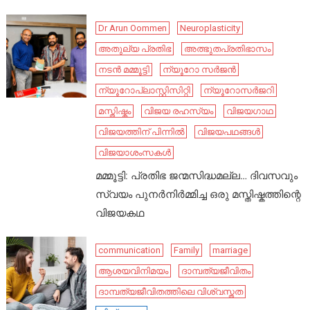
Dr Arun Oommen
Neuroplasticity
അതുല്യ പ്രതിഭ
അത്ഭുതപ്രതിഭാസം
നടൻ മമ്മൂട്ടി
ന്യൂറോ സർജൻ
ന്യൂറോപ്ലാസ്റ്റിസിറ്റി
ന്യൂറോസർജറി
മസ്തിഷ്കം
വിജയ രഹസ്യം
വിജയഗാഥ
വിജയത്തിന് പിന്നിൽ
വിജയപഥങ്ങൾ
വിജയാശംസകൾ
മമ്മൂട്ടി: പ്രതിഭ ജന്മസിദ്ധമല്ല… ദിവസവും
സ്വയം പുനർനിർമ്മിച്ച ഒരു മസ്തിഷ്കത്തിന്റെ
വിജയകഥ
communication
Family
marriage
ആശയവിനിമയം
ദാമ്പത്യജീവിതം
ദാമ്പത്യജീവിതത്തിലെ വിശ്വസ്തത