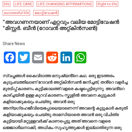
life
LIFE CARE
LIFE CHANGING AFFIRMATIONS
Right to life
successful life
മോട്ടിവേഷൻ
“അവഗണനയാണ് ഏറ്റവും വലിയ മോട്ടിവേഷൻ
“മിസ്റ്റർ. ബീൻ (റോവൻ അറ്റ്കിൻസൺ)
Share News
Facebook
Twitter
Email
Reddit
LinkedIn
WhatsApp
സ്വപ്നങ്ങൾ കൈവിടാത്ത മനുഷ്യൻ്റെ കഥ. ഒരു ഇടത്തരം
കുടുംബത്തിലാണ് റോവൻ അറ്റ്കിൻസൺ ജനിച്ചത്, തൻ്റെ വളർച്ച
മുരടിപ്പ് കാരണം കുട്ടിക്കാലത്ത് വളരെ കഷ്ടപ്പെട്ടിരുന്നു. അവൻ്റെ
കാഴ്ച്ചയിൽ ഉള്ള കുറവ് കാരണം സ്കൂളിൽ അവനെ കൂട്ടുകാർ
കളിയാക്കുകയും ചെയ്തു. അവൻ ഒരു
അന്യഗ്രഹജീവിയെപ്പോലെയാണെന്ന് അവന്റെ കൂട്ടുകാർ കരുതി
കളിയാക്കുകയും ചെയ്തു.താമസിയാതെ അവൻ ഒരു വിചിത്ര
കുട്ടിയായി മറ്റുള്ളവർക്ക് കാണപ്പെട്ടു.അത് അവനെ വളരെ
ലജ്ജാശീലനാക്കി, അധികം സുഹൃത്തുക്കൾ ഇല്ലാതിരുന്ന ഒരു