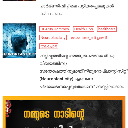
പാർട്ണർഷിപ്പിലെ പറ്റിക്കപ്പെടലുകൾ
ഒഴിവാക്കാം..
Dr Arun Oommen
Health Tips
healthcare
Neuroplasticity
ഡോ .അരുൺ ഉമ്മൻ
തലച്ചോർ
മസ്തിഷ്കത്തിന്റെ അത്ഭുതകരമായ മികച്ച
വിജയത്തിനും
സന്തോഷത്തിനുമായി’ന്യൂറോപ്ലാസ്റ്റിസിറ്റി’
(Neuroplasticity):എങ്ങനെ
പ്രയോജനപ്പെടുത്താമെന്ന് മനസ്സിലാക്കാം.