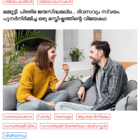
വിജയപഥങ്ങൾ
വിജയാശംസകൾ
മമ്മൂട്ടി: പ്രതിഭ ജന്മസിദ്ധമല്ല… ദിവസവും സ്വയം
പുനർനിർമ്മിച്ച ഒരു മസ്തിഷ്കത്തിന്റെ വിജയകഥ
communication
Family
marriage
ആശയവിനിമയം
ദാമ്പത്യജീവിതം
ദാമ്പത്യജീവിതത്തിലെ വിശ്വസ്തത
വിശ്വാസം