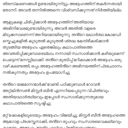
തിരസ്‌കരണങ്ങൾ ഉണ്ടായിരുന്നിട്ടും അദ്ദേഹത്തിന് തകർന്നതായി
തോന്നി. അവൻ തന്നിൽത്തന്നെ വിശ്വസിക്കുന്നത് നിർത്തിയില്ല.
ആളുകളെ ചിരിപ്പിക്കാൻ അദ്ദേഹത്തിന് അതിയായ
അഭിനിവേശമുണ്ടായിരുന്നു, അവൻ അതിൽ വളരെ
മിടുക്കനാണെന്ന് അറിയാമായിരുന്നു. തൻ്റെ യഥാർത്ഥ കോമഡി
സ്കെച്ചുകളിൽ കൂടുതൽ കൂടുതൽ ശ്രദ്ധ കേന്ദ്രീകരിക്കാൻ
തുടങ്ങിയ അദ്ദേഹം ഏതെങ്കിലും കഥാപാത്രത്തെ
അവതരിപ്പിക്കുമ്പോഴെല്ലാം നന്നായി സംസാരിക്കാൻ കഴിയുമെന്ന്
പെട്ടെന്ന് മനസ്സിലാക്കി. തൻ്റെ മുരടിപ്പ് മറികടക്കാൻ അദ്ദേഹം ഒരു
വഴി കണ്ടെത്തി, ഒപ്പം അദ്ദേഹത്തിൻ്റെ അഭിനയത്തിന് പ്രചോദനം
നൽകുന്നതും അദ്ദേഹം ഉപയോഗിച്ചു.
തൻ്റെ യജമാനന്മാർക്ക് വേണ്ടി പഠിക്കുമ്പോൾ റോവൻ
അറ്റ്കിൻസൺ മിസ്റ്റർ ബീൻ എന്നറിയപ്പെടുന്ന വിചിത്രവും
അതിയാഥാർത്ഥ്യവും ഇപ്പോൾ സംസാരിക്കുന്നതുമായ
കഥാപാത്രത്തെ സൃഷ്ടിച്ചു.
മറ്റ് ഷോകളിലൂടെയും അദ്ദേഹം വിജയിച്ചു, മിസ്റ്റർ ബീൻ അദ്ദേഹത്തെ
ആഗോള പ്രശസ്തനാക്കി, തൻ്റെ രൂപവും സംസാരവൈകല്യവും
കാരണം അദ്ദേഹം നേരിട്ട എല്ലാ പ്രതിബന്ധങ്ങളും