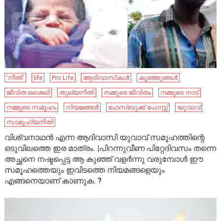
'നീതി'
life
Pro Life
ആദിവാസികൾ
കുഞ്ഞുങ്ങൾ
ജീവിത ശൈലി
തുല്യനീതി
നമ്മുടെ ജീവിതം
നമ്മുടെ നാട്‌
നമ്മുടെ സമൂഹം
നിയമങ്ങൾ
ഫേസ്ബുക്ക് പോസ്റ്റ്
യുവാവ്
സാമൂഹ്യനീതി
വിശ്വനാഥൻ എന്ന ആദിവാസി യുവാവ് സമൂഹത്തിന്റെ
ഒടുവിലത്തെ ഇര മാത്രം. |പിറന്നുവീണ പിറ്റേദിവസം തന്നെ
അച്ഛനെ നഷ്ടപ്പെട്ട ആ കുഞ്ഞ് വളർന്നു വരുമ്പോൾ ഈ
സമൂഹത്തെയും ഇവിടത്തെ നിയമങ്ങളെയും
എങ്ങനെയാണ് കാണുക. ?