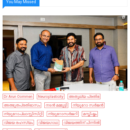
You May Missed
Dr Arun Oommen
Neuroplasticity
അതുല്യ പ്രതിഭ
അത്ഭുതപ്രതിഭാസം
നടൻ മമ്മൂട്ടി
ന്യൂറോ സർജൻ
ന്യൂറോപ്ലാസ്റ്റിസിറ്റി
ന്യൂറോസർജറി
മസ്തിഷ്കം
വിജയ രഹസ്യം
വിജയഗാഥ
വിജയത്തിന് പിന്നിൽ