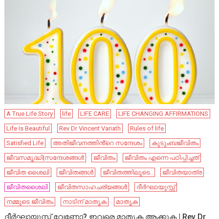
A True Life Story
life
LIFE CARE
LIFE CHANGING AFFIRMATIONS
Life Is Beautiful
Rev Dr Vincent Variath
Rules of life
Satisfied Life
അതിജീവനത്തിൻ്റെ സന്ദേശം
കുടുംബജീവിതം
ജീവസമൃദ്ധി|സന്ദേശങ്ങൾ
ജീവിതം
ജീവിതം എന്നെ പഠിപ്പിച്ചത്
ജീവിത ശൈലി
ജീവിതങ്ങൾ
ജീവിതത്തിലൂടെ..
ജീവിതയാത്ര
ജീവിതശൈലി
ജീവിതസാഹചര്യങ്ങൾ
ദീർഘായുസ്സ്
നമ്മുടെ ജീവിതം
നാടിന് മാതൃക
മാതൃക
ദീർഘായുസ്സ് വേണോ? ഇവരെ മാതൃക ആക്കുക | Rev Dr