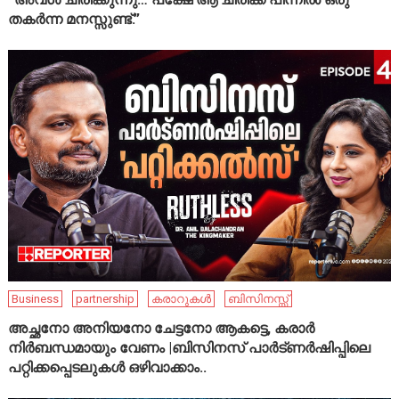
തകർന്ന മനസ്സുണ്ട്.”
Business
partnership
കരാറുകൾ
ബിസിനസ്സ്
അച്ഛനോ അനിയനോ ചേട്ടനോ ആകട്ടെ, കരാർ
നിർബന്ധമായും വേണം |ബിസിനസ് പാർട്ണർഷിപ്പിലെ
പറ്റിക്കപ്പെടലുകൾ ഒഴിവാക്കാം..