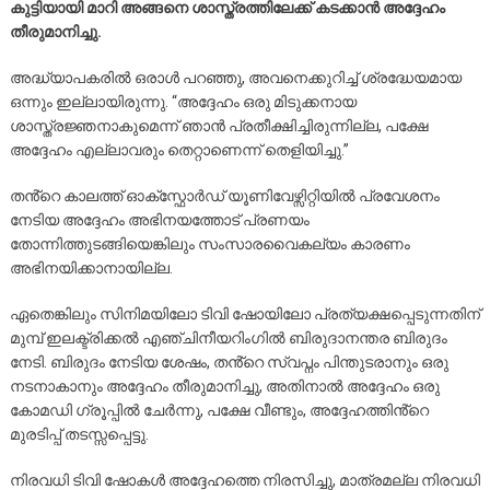
കുട്ടിയായി മാറി അങ്ങനെ ശാസ്ത്രത്തിലേക്ക് കടക്കാൻ അദ്ദേഹം
തീരുമാനിച്ചു.
അദ്ധ്യാപകരിൽ ഒരാൾ പറഞ്ഞു, അവനെക്കുറിച്ച് ശ്രദ്ധേയമായ
ഒന്നും ഇല്ലായിരുന്നു. “അദ്ദേഹം ഒരു മിടുക്കനായ
ശാസ്ത്രജ്ഞനാകുമെന്ന് ഞാൻ പ്രതീക്ഷിച്ചിരുന്നില്ല, പക്ഷേ
അദ്ദേഹം എല്ലാവരും തെറ്റാണെന്ന് തെളിയിച്ചു.”
തൻ്റെ കാലത്ത് ഓക്സ്ഫോർഡ് യൂണിവേഴ്സിറ്റിയിൽ പ്രവേശനം
നേടിയ അദ്ദേഹം അഭിനയത്തോട് പ്രണയം
തോന്നിത്തുടങ്ങിയെങ്കിലും സംസാരവൈകല്യം കാരണം
അഭിനയിക്കാനായില്ല.
ഏതെങ്കിലും സിനിമയിലോ ടിവി ഷോയിലോ പ്രത്യക്ഷപ്പെടുന്നതിന്
മുമ്പ് ഇലക്ട്രിക്കൽ എഞ്ചിനീയറിംഗിൽ ബിരുദാനന്തര ബിരുദം
നേടി. ബിരുദം നേടിയ ശേഷം, തൻ്റെ സ്വപ്നം പിന്തുടരാനും ഒരു
നടനാകാനും അദ്ദേഹം തീരുമാനിച്ചു, അതിനാൽ അദ്ദേഹം ഒരു
കോമഡി ഗ്രൂപ്പിൽ ചേർന്നു, പക്ഷേ വീണ്ടും, അദ്ദേഹത്തിൻ്റെ
മുരടിപ്പ് തടസ്സപ്പെട്ടു.
നിരവധി ടിവി ഷോകൾ അദ്ദേഹത്തെ നിരസിച്ചു, മാത്രമല്ല നിരവധി