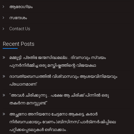
ആരോഗ്യം
സന്ദേശം
Contact Us
Recent Posts
മമ്മൂട്ടി: പ്രതിഭ ജന്മസിദ്ധമല്ല… ദിവസവും സ്വയം
പുനർനിർമ്മിച്ച ഒരു മസ്തിഷ്കത്തിന്റെ വിജയകഥ
ദാമ്പത്യബന്ധത്തിൽ വിശ്വാസവും ആശയവിനിമയവും
പ്രധാനമാണ്.
“അവൾ ചിരിക്കുന്നു… പക്ഷേ ആ ചിരിക്ക് പിന്നിൽ ഒരു
തകർന്ന മനസ്സുണ്ട്.”
അച്ഛനോ അനിയനോ ചേട്ടനോ ആകട്ടെ, കരാർ
നിർബന്ധമായും വേണം |ബിസിനസ് പാർട്ണർഷിപ്പിലെ
പറ്റിക്കപ്പെടലുകൾ ഒഴിവാക്കാം..