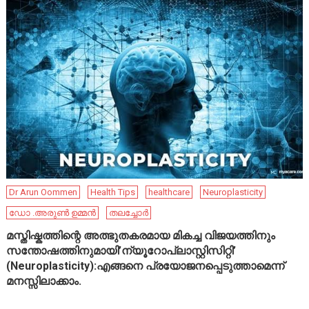
Dr Arun Oommen
Health Tips
healthcare
Neuroplasticity
ഡോ .അരുൺ ഉമ്മൻ
തലച്ചോർ
മസ്തിഷ്കത്തിന്റെ അത്ഭുതകരമായ മികച്ച വിജയത്തിനും
സന്തോഷത്തിനുമായി’ന്യൂറോപ്ലാസ്റ്റിസിറ്റി’
(Neuroplasticity):എങ്ങനെ പ്രയോജനപ്പെടുത്താമെന്ന്
മനസ്സിലാക്കാം.