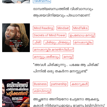
വിശ്വാസം
ദാമ്പത്യബന്ധത്തിൽ വിശ്വാസവും
ആശയവിനിമയവും പ്രധാനമാണ്.
Mind Reading
Mindset
MindTalks
Secrets of Mind Power
ഉപബോധ മനസ്സ്
ചിരി
ചിരിയും ചിന്തയും
മനഃശാസ്ത്രം
മനഃശാസ്ത്ര കൗൺസിലിംഗ്
മനസ്സും ശരീരവും
മനസ്സ്
“അവൾ ചിരിക്കുന്നു… പക്ഷേ ആ ചിരിക്ക്
പിന്നിൽ ഒരു തകർന്ന മനസ്സുണ്ട്.”
Business
partnership
കരാറുകൾ
ബിസിനസ്സ്
അച്ഛനോ അനിയനോ ചേട്ടനോ ആകട്ടെ,
കരാർ നിർബന്ധമായും വേണം |ബിസിനസ്