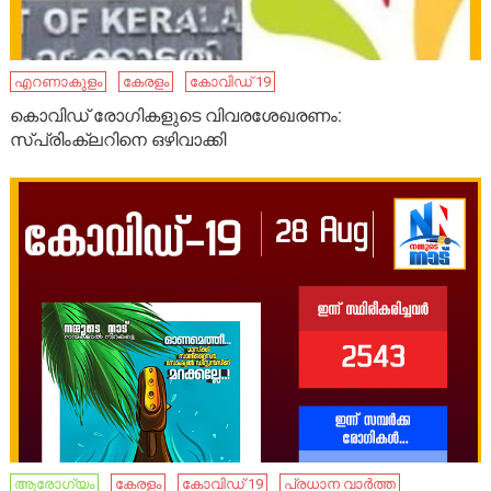
എറണാകുളം
കേരളം
കോവിഡ് 19
കൊവിഡ് രോഗികളുടെ വിവരശേഖരണം:
സ്പ്രിംക്ലറിനെ ഒഴിവാക്കി
ആരോഗ്യം
കേരളം
കോവിഡ് 19
പ്രധാന വാർത്ത