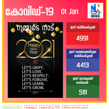
ആരോഗ്യം
കേരളം
കോവിഡ് 19
തിരുവനന്തപുരം