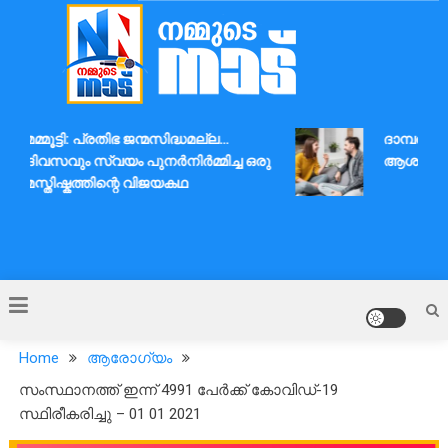
Skip
to
content
Nammude Naadu
മമ്മൂട്ടി: പ്രതിഭ ജന്മസിദ്ധമല്ല…
ദാമ്പത്യബന
ദിവസവും സ്വയം പുനർനിർമ്മിച്ച ഒരു
ആശയവിനിമയ
മസ്തിഷ്കത്തിന്റെ വിജയകഥ
Home
ആരോഗ്യം
സംസ്ഥാനത്ത് ഇന്ന് 4991 പേര്‍ക്ക് കോവിഡ്-19
സ്ഥിരീകരിച്ചു – 01 01 2021