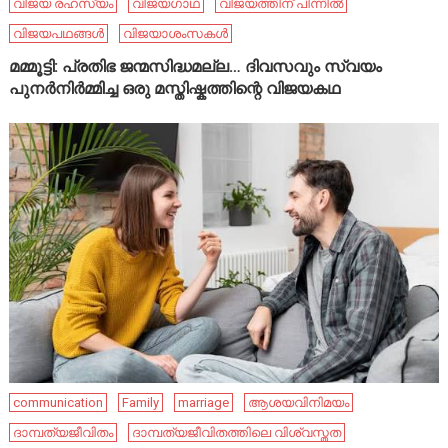
വിജയ രഹസ്യം
വിജയഗാഥ
വിജയത്തിന് പിന്നിൽ
വിജയപഥങ്ങൾ
വിജയാശംസകൾ
മമ്മൂട്ടി: പ്രതിഭ ജന്മസിദ്ധമല്ല… ദിവസവും സ്വയം
പുനർനിർമ്മിച്ച ഒരു മസ്തിഷ്കത്തിന്റെ വിജയകഥ
communication
Family
marriage
ആശയവിനിമയം
ദാമ്പത്യജീവിതം
ദാമ്പത്യജീവിതത്തിലെ വിശ്വസ്തത