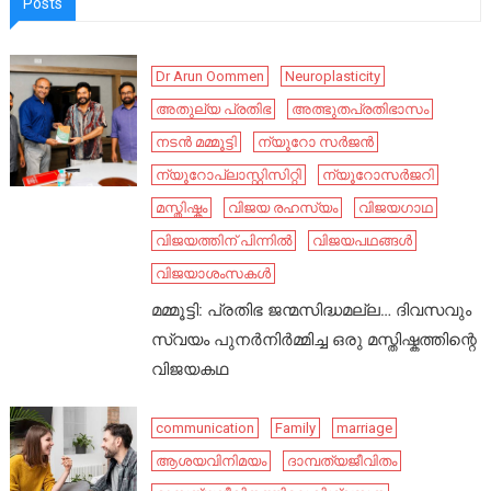
Posts
Dr Arun Oommen
Neuroplasticity
അതുല്യ പ്രതിഭ
അത്ഭുതപ്രതിഭാസം
നടൻ മമ്മൂട്ടി
ന്യൂറോ സർജൻ
ന്യൂറോപ്ലാസ്റ്റിസിറ്റി
ന്യൂറോസർജറി
മസ്തിഷ്കം
വിജയ രഹസ്യം
വിജയഗാഥ
വിജയത്തിന് പിന്നിൽ
വിജയപഥങ്ങൾ
വിജയാശംസകൾ
മമ്മൂട്ടി: പ്രതിഭ ജന്മസിദ്ധമല്ല… ദിവസവും
സ്വയം പുനർനിർമ്മിച്ച ഒരു മസ്തിഷ്കത്തിന്റെ
വിജയകഥ
communication
Family
marriage
ആശയവിനിമയം
ദാമ്പത്യജീവിതം