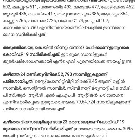
സ്ഥിരീകരിച്ചതായി മുഖ്യമന്ത്രി പിണറായി വിജയന്‍.
എറണാകുളം
602, മലപ്പുറം 511, പത്തനംതിട്ട 493, കോട്ടയം 477, കോഴിക്കോട് 452,
തൃശൂര്‍ 436, കൊല്ലം 417, തിരുവനന്തപുരം 386, ആലപ്പുഴ 364,
കണ്ണൂര്‍ 266, പാലക്കാട് 226, വയനാട് 174, ഇടുക്കി 107,
കാസര്‍ഗോഡ് 80 എന്നിങ്ങനേയാണ് ജില്ലകളില്‍ ഇന്ന് രോഗ
ബാധ സ്ഥിരീകരിച്ചത്.
അടുത്തിടെ യു.കെ.യില്‍ നിന്നും വന്ന 37 പേര്‍ക്കാണ് ഇതുവരെ
കോവിഡ്-19 സ്ഥിരീകരിച്ചത്.
ഇവരുടെ സാമ്പിളുകള്‍
തുടര്‍പരിശോധനക്കായി എന്‍ഐവി പൂനെയിലേക്ക് അയച്ചിട്ടുണ്ട്.
കഴിഞ്ഞ 24 മണിക്കൂറിനിടെ 52,790 സാമ്പിളുകളാണ്
പരിശോധിച്ചത്.
ടെസ്റ്റ് പോസിറ്റിവിറ്റി നിരക്ക് 9.45 ആണ്. റുട്ടീന്‍
സാമ്പിള്‍, സെന്റിനല്‍ സാമ്പിള്‍, സിബി നാറ്റ്, ട്രൂനാറ്റ്, പി.ഒ.സി.ടി.
പി.സി.ആര്‍., ആര്‍.ടി. എല്‍.എ.എം.പി., ആന്റിജന്‍ പരിശോധന
എന്നിവ ഉള്‍പ്പെടെ ഇതുവരെ ആകെ 79,64,724 സാമ്പിളുകളാണ്
പരിശോധനയ്ക്കായി അയച്ചത്.
കഴിഞ്ഞ ദിവസങ്ങളിലുണ്ടായ 23 മരണങ്ങളാണ് കോവിഡ്-19
മൂലമാണെന്ന് ഇന്ന് സ്ഥിരീകരിച്ചത്.
ഇതോടെ ആകെ മരണം 3095
ആയി. ഇത് കൂടാതെ ഉണ്ടായ മരണങ്ങള്‍ എന്‍ഐവി