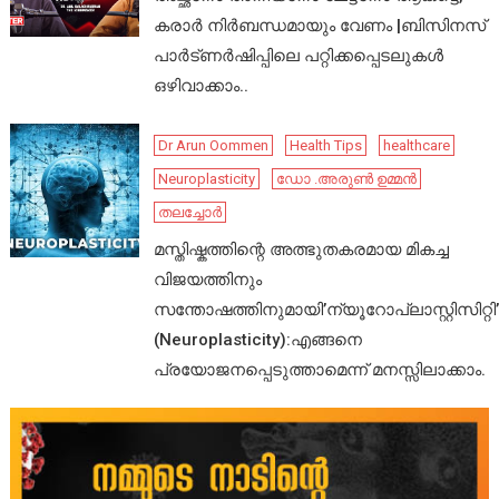
കരാർ നിർബന്ധമായും വേണം |ബിസിനസ്
പാർട്ണർഷിപ്പിലെ പറ്റിക്കപ്പെടലുകൾ
ഒഴിവാക്കാം..
Dr Arun Oommen
Health Tips
healthcare
Neuroplasticity
ഡോ .അരുൺ ഉമ്മൻ
തലച്ചോർ
മസ്തിഷ്കത്തിന്റെ അത്ഭുതകരമായ മികച്ച
വിജയത്തിനും
സന്തോഷത്തിനുമായി’ന്യൂറോപ്ലാസ്റ്റിസിറ്റി’
(Neuroplasticity):എങ്ങനെ
പ്രയോജനപ്പെടുത്താമെന്ന് മനസ്സിലാക്കാം.