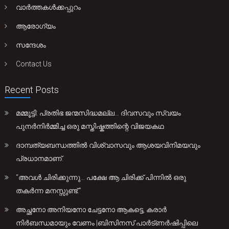
വാർത്തകൾക്കപ്പുറം
ആരോഗ്യം
സന്ദേശം
Contact Us
Recent Posts
മമ്മൂട്ടി: പ്രതിഭ ജന്മസിദ്ധമല്ല… ദിവസവും സ്വയം
പുനർനിർമ്മിച്ച ഒരു മസ്തിഷ്കത്തിന്റെ വിജയകഥ
ദാമ്പത്യബന്ധത്തിൽ വിശ്വാസവും ആശയവിനിമയവും
പ്രധാനമാണ്.
“അവൾ ചിരിക്കുന്നു… പക്ഷേ ആ ചിരിക്ക് പിന്നിൽ ഒരു
തകർന്ന മനസ്സുണ്ട്.”
അച്ഛനോ അനിയനോ ചേട്ടനോ ആകട്ടെ, കരാർ
നിർബന്ധമായും വേണം |ബിസിനസ് പാർട്ണർഷിപ്പിലെ