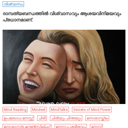
വിശ്വാസം
ദാമ്പത്യബന്ധത്തിൽ വിശ്വാസവും ആശയവിനിമയവും
പ്രധാനമാണ്.
Mind Reading
Mindset
MindTalks
Secrets of Mind Power
ഉപബോധ മനസ്സ്
ചിരി
ചിരിയും ചിന്തയും
മനഃശാസ്ത്രം
മനഃശാസ്ത്ര കൗൺസിലിംഗ്
മനസ്സും ശരീരവും
മനസ്സ്