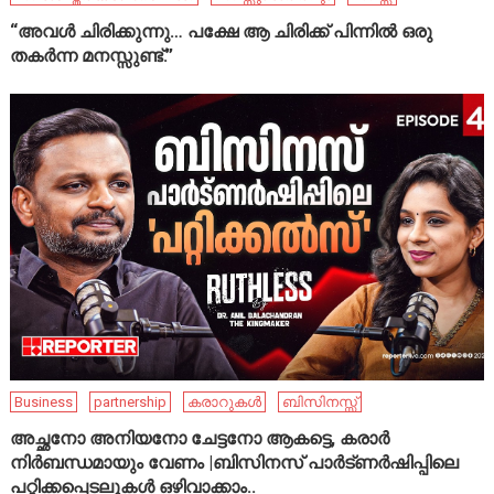
“അവൾ ചിരിക്കുന്നു… പക്ഷേ ആ ചിരിക്ക് പിന്നിൽ ഒരു
തകർന്ന മനസ്സുണ്ട്.”
Business
partnership
കരാറുകൾ
ബിസിനസ്സ്
അച്ഛനോ അനിയനോ ചേട്ടനോ ആകട്ടെ, കരാർ
നിർബന്ധമായും വേണം |ബിസിനസ് പാർട്ണർഷിപ്പിലെ
പറ്റിക്കപ്പെടലുകൾ ഒഴിവാക്കാം..