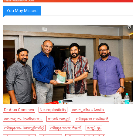
You May Missed
Dr Arun Oommen
Neuroplasticity
അതുല്യ പ്രതിഭ
അത്ഭുതപ്രതിഭാസം
നടൻ മമ്മൂട്ടി
ന്യൂറോ സർജൻ
ന്യൂറോപ്ലാസ്റ്റിസിറ്റി
ന്യൂറോസർജറി
മസ്തിഷ്കം