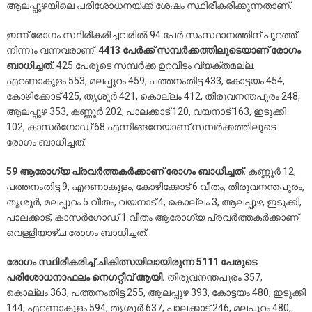
ആലപ്പുഴയിലെ പരിശോധനയ്ക്ക് ശേഷം സ്ഥിരീകരിക്കുന്നതാണ്.
ഇന്ന് രോഗം സ്ഥിരീകരിച്ചവരില്‍ 94 പേര്‍ സംസ്ഥാനത്തിന് പുറത്ത്
നിന്നും വന്നവരാണ്.
4413 പേര്‍ക്ക് സമ്പര്‍ക്കത്തിലൂടെയാണ് രോഗം
ബാധിച്ചത്.
425 പേരുടെ സമ്പര്‍ക്ക ഉറവിടം വ്യക്തമല്ല.
എറണാകുളം 553, മലപ്പുറം 459, പത്തനംതിട്ട 433, കോട്ടയം 454,
കോഴിക്കോട് 425, തൃശൂര്‍ 421, കൊല്ലം 412, തിരുവനന്തപുരം 248,
ആലപ്പുഴ 353, കണ്ണൂര്‍ 202, പാലക്കാട് 120, വയനാട് 163, ഇടുക്കി
102, കാസര്‍ഗോഡ് 68 എന്നിങ്ങനേയാണ് സമ്പര്‍ക്കത്തിലൂടെ
രോഗം ബാധിച്ചത്.
59 ആരോഗ്യ പ്രവര്‍ത്തകര്‍ക്കാണ് രോഗം ബാധിച്ചത്.
കണ്ണൂര്‍ 12,
പത്തനംതിട്ട 9, എറണാകുളം, കോഴിക്കോട് 6 വീതം, തിരുവനന്തപുരം,
തൃശൂര്‍, മലപ്പുറം 5 വീതം, വയനാട് 4, കൊല്ലം 3, ആലപ്പുഴ, ഇടുക്കി,
പാലക്കാട്, കാസര്‍ഗോഡ് 1 വീതം ആരോഗ്യ പ്രവര്‍ത്തകര്‍ക്കാണ്
വെള്ളിയാഴ്ച രോഗം ബാധിച്ചത്.
രോഗം സ്ഥിരീകരിച്ച് ചികിത്സയിലായിരുന്ന 5111 പേരുടെ
പരിശോധനാഫലം നെഗറ്റീവ് ആയി.
തിരുവനന്തപുരം 357,
കൊല്ലം 363, പത്തനംതിട്ട 255, ആലപ്പുഴ 393, കോട്ടയം 480, ഇടുക്കി
144, എറണാകുളം 594, തൃശൂര്‍ 637, പാലക്കാട് 246, മലപ്പുറം 480,