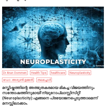
Dr Arun Oommen
Health Tips
healthcare
Neuroplasticity
ഡോ .അരുൺ ഉമ്മൻ
തലച്ചോർ
മസ്തിഷ്കത്തിന്റെ അത്ഭുതകരമായ മികച്ച വിജയത്തിനും
സന്തോഷത്തിനുമായി’ന്യൂറോപ്ലാസ്റ്റിസിറ്റി’
(Neuroplasticity):എങ്ങനെ പ്രയോജനപ്പെടുത്താമെന്ന്
മനസ്സിലാക്കാം.