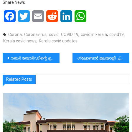
Share News
Facebook
Twitter
Email
Reddit
LinkedIn
WhatsApp
Corona
,
Coronavirus
,
covid
,
COVID 19
,
covid in kerala
,
covid19
,
Kerala covid news
,
Kerala covid updates
പോസ്റ്റുകളിലൂടെ
റബര്‍ ബോര്‍ഡിന്റെ ഉല്പാദന കണക്കുകള്‍ വിലയിടിക്കാനുള്ള കുതന്ത്രം: വി.സി.സെബാസ്റ്റ്യന്‍
ഗ്ലോബല്‍ മലയാളി പ്രസ് ക്ലബ് രൂപീകരിച്ചു|ജോര്‍ജ് കള്ളിവയലില്‍ ആഗോള പ്രസിഡന്റ്.|ജോര്‍ജ് കാക്കനാട്ട് ജനറല്‍ സെക്രട്ടറി
Related Posts