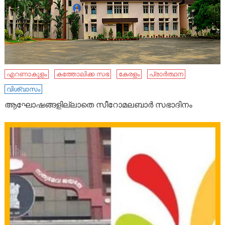
എറണാകുളം
കത്തോലിക്ക സഭ
കേരളം
പ്രാർത്ഥന
വിശ്വാസം
ആഘോഷങ്ങളില്ലാതെ സീറോമലബാര്‍ സഭാദിനം