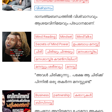
ദാമ്പത്യജീവിതത്തിലെ വിശ്വസ്തത
വിശ്വാസം
ദാമ്പത്യബന്ധത്തിൽ വിശ്വാസവും
ആശയവിനിമയവും പ്രധാനമാണ്.
Mind Reading
Mindset
MindTalks
Secrets of Mind Power
ഉപബോധ മനസ്സ്
ചിരി
ചിരിയും ചിന്തയും
മനഃശാസ്ത്രം
മനഃശാസ്ത്ര കൗൺസിലിംഗ്
മനസ്സും ശരീരവും
മനസ്സ്
“അവൾ ചിരിക്കുന്നു… പക്ഷേ ആ ചിരിക്ക്
പിന്നിൽ ഒരു തകർന്ന മനസ്സുണ്ട്.”
Business
partnership
കരാറുകൾ
ബിസിനസ്സ്
അച്ഛനോ അനിയനോ ചേട്ടനോ ആകട്ടെ,