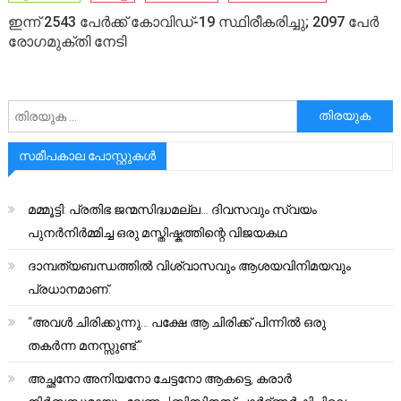
ഇന്ന് 2543 പേര്‍ക്ക് കോവിഡ്-19 സ്ഥിരീകരിച്ചു; 2097 പേര്‍
രോഗമുക്തി നേടി
അനേഷിക്കുക
സമീപകാല പോസ്റ്റുകൾ
മമ്മൂട്ടി: പ്രതിഭ ജന്മസിദ്ധമല്ല… ദിവസവും സ്വയം
പുനർനിർമ്മിച്ച ഒരു മസ്തിഷ്കത്തിന്റെ വിജയകഥ
ദാമ്പത്യബന്ധത്തിൽ വിശ്വാസവും ആശയവിനിമയവും
പ്രധാനമാണ്.
“അവൾ ചിരിക്കുന്നു… പക്ഷേ ആ ചിരിക്ക് പിന്നിൽ ഒരു
തകർന്ന മനസ്സുണ്ട്.”
അച്ഛനോ അനിയനോ ചേട്ടനോ ആകട്ടെ, കരാർ