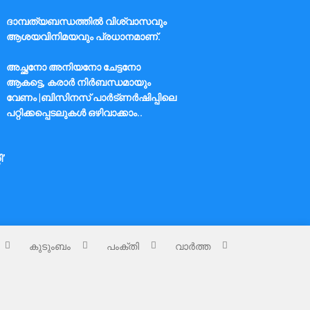
ദാമ്പത്യബന്ധത്തിൽ വിശ്വാസവും
ആശയവിനിമയവും പ്രധാനമാണ്.
അച്ഛനോ അനിയനോ ചേട്ടനോ
ആകട്ടെ, കരാർ നിർബന്ധമായും
വേണം |ബിസിനസ് പാർട്ണർഷിപ്പിലെ
പറ്റിക്കപ്പെടലുകൾ ഒഴിവാക്കാം..
ി’
കുടുംബം
പംക്തി
വാർത്ത