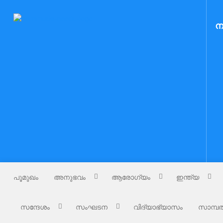
Skip
to
Nammude Naadu
ന
നമ്മുടെ നാട്
content
പൂമുഖം
അനുഭവം
ആരോഗ്യം
ഇന്ത്യ
സന്ദേശം
സംഘടന
വിദ്യാഭ്യാസം
സാമ്പത