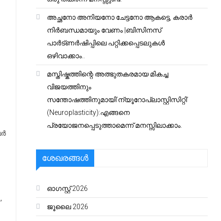
അച്ഛനോ അനിയനോ ചേട്ടനോ ആകട്ടെ, കരാർ
നിർബന്ധമായും വേണം |ബിസിനസ്
പാർട്ണർഷിപ്പിലെ പറ്റിക്കപ്പെടലുകൾ
ഒഴിവാക്കാം..
മസ്തിഷ്കത്തിന്റെ അത്ഭുതകരമായ മികച്ച
വിജയത്തിനും
സന്തോഷത്തിനുമായി’ന്യൂറോപ്ലാസ്റ്റിസിറ്റി’
(Neuroplasticity):എങ്ങനെ
പ്രയോജനപ്പെടുത്താമെന്ന് മനസ്സിലാക്കാം.
്‍
ശേഖരങ്ങൾ
ഓഗസ്റ്റ്‌ 2026
,
ജൂലൈ 2026