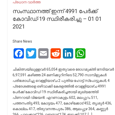
പ്രധാന വാർത്ത
സംസ്ഥാനത്ത് ഇന്ന് 4991 പേര്‍ക്ക്
കോവിഡ്-19 സ്ഥിരീകരിച്ചു – 01 01
2021
Share News
Facebook
Twitter
Email
Reddit
LinkedIn
WhatsApp
ചികിത്സയിലുള്ളവര്‍ 65,054 ഇതുവരെ രോഗമുക്തി നേടിയവര്‍
6,97,591 കഴിഞ്ഞ 24 മണിക്കൂറിനിടെ 52,790 സാമ്പിളുകള്‍
പരിശോധിച്ചു വെള്ളിയാഴ്ച 2 പുതിയ ഹോട്ട് സ്‌പോട്ടുകള്‍; 4
പ്രദേശങ്ങളെ ഒഴിവാക്കി കേരളത്തില്‍ വെള്ളിയാഴ്ച 4991
പേര്‍ക്ക് കോവിഡ്-19 സ്ഥിരീകരിച്ചതായി മുഖ്യമന്ത്രി
പിണറായി വിജയന്‍. എറണാകുളം 602, മലപ്പുറം 511,
പത്തനംതിട്ട 493, കോട്ടയം 477, കോഴിക്കോട് 452, തൃശൂര്‍ 436,
കൊല്ലം 417, തിരുവനന്തപുരം 386, ആലപ്പുഴ 364, കണ്ണൂര്‍
266, പാലക്കാട് 226, വയനാട് 174, ഇടുക്കി 107, […]