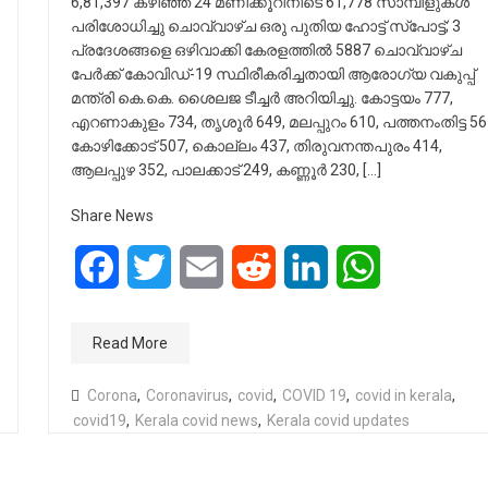
6,81,397 കഴിഞ്ഞ 24 മണിക്കൂറിനിടെ 61,778 സാമ്പിളുകള്‍
പരിശോധിച്ചു ചൊവ്വാഴ്ച ഒരു പുതിയ ഹോട്ട് സ്‌പോട്ട്; 3
പ്രദേശങ്ങളെ ഒഴിവാക്കി കേരളത്തില്‍ 5887 ചൊവ്വാഴ്ച
പേര്‍ക്ക് കോവിഡ്-19 സ്ഥിരീകരിച്ചതായി ആരോഗ്യ വകുപ്പ്
മന്ത്രി കെ.കെ. ശൈലജ ടീച്ചര്‍ അറിയിച്ചു. കോട്ടയം 777,
എറണാകുളം 734, തൃശൂര്‍ 649, മലപ്പുറം 610, പത്തനംതിട്ട 56
കോഴിക്കോട് 507, കൊല്ലം 437, തിരുവനന്തപുരം 414,
ആലപ്പുഴ 352, പാലക്കാട് 249, കണ്ണൂര്‍ 230, […]
Share News
Facebook
Twitter
Email
Reddit
LinkedIn
WhatsApp
Read More
Corona
,
Coronavirus
,
covid
,
COVID 19
,
covid in kerala
,
covid19
,
Kerala covid news
,
Kerala covid updates