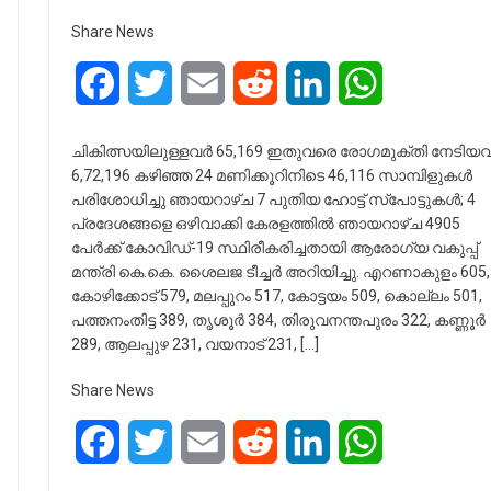
Share News
Facebook
Twitter
Email
Reddit
LinkedIn
WhatsApp
ചികിത്സയിലുള്ളവര്‍ 65,169 ഇതുവരെ രോഗമുക്തി നേടിയവര
6,72,196 കഴിഞ്ഞ 24 മണിക്കൂറിനിടെ 46,116 സാമ്പിളുകള്‍
പരിശോധിച്ചു ഞായറാഴ്ച 7 പുതിയ ഹോട്ട് സ്‌പോട്ടുകള്‍; 4
പ്രദേശങ്ങളെ ഒഴിവാക്കി കേരളത്തില്‍ ഞായറാഴ്ച 4905
പേര്‍ക്ക് കോവിഡ്-19 സ്ഥിരീകരിച്ചതായി ആരോഗ്യ വകുപ്പ്
മന്ത്രി കെ.കെ. ശൈലജ ടീച്ചര്‍ അറിയിച്ചു. എറണാകുളം 605,
കോഴിക്കോട് 579, മലപ്പുറം 517, കോട്ടയം 509, കൊല്ലം 501,
പത്തനംതിട്ട 389, തൃശൂര്‍ 384, തിരുവനന്തപുരം 322, കണ്ണൂര്‍
289, ആലപ്പുഴ 231, വയനാട് 231, […]
Share News
Facebook
Twitter
Email
Reddit
LinkedIn
WhatsApp