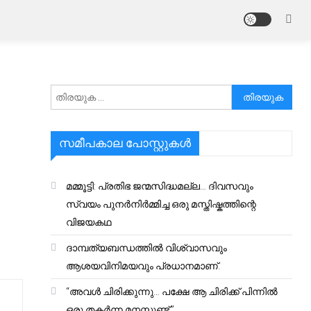
അനേഷിക്കുക
സമീപകാല പോസ്റ്റുകൾ
മമ്മൂട്ടി: പ്രതിഭ ജന്മസിദ്ധമല്ല… ദിവസവും
സ്വയം പുനർനിർമ്മിച്ച ഒരു മസ്തിഷ്കത്തിന്റെ
വിജയകഥ
ദാമ്പത്യബന്ധത്തിൽ വിശ്വാസവും
ആശയവിനിമയവും പ്രധാനമാണ്.
“അവൾ ചിരിക്കുന്നു… പക്ഷേ ആ ചിരിക്ക് പിന്നിൽ
ഒരു തകർന്ന മനസ്സുണ്ട്.”