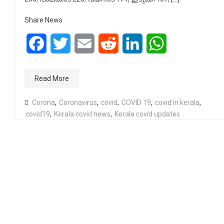
Share News
Facebook
Twitter
Email
Reddit
LinkedIn
WhatsApp
Read More
Corona
,
Coronavirus
,
covid
,
COVID 19
,
covid in kerala
,
covid19
,
Kerala covid news
,
Kerala covid updates