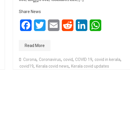
Share News
Facebook
Twitter
Email
Reddit
LinkedIn
WhatsApp
Read More
Corona
,
Coronavirus
,
covid
,
COVID 19
,
covid in kerala
,
covid19
,
Kerala covid news
,
Kerala covid updates