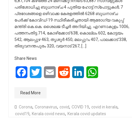
6,87,104 കഴിഞ്ഞ 24 മണിക്കൂറിനിടെ 63,887 സാമ്പിളുകള്‍
പരിശോധിച്ചു ബുധനാഴ്ച 4 പുതിയ ഹോട്ട് സ്‌പോട്ടുകള്‍; 7
പ്രദേശങ്ങളെ ഒഴിവാക്ക കേരളത്തില്‍ 6268 ബുധനാഴ്ച
പേര്‍ക്ക് കോവിഡ്-19 സ്ഥിരീകരിച്ചതായി ആരോഗ്യ വകുപ്പ്
മന്ത്രി കെ.കെ. ശൈലജ ടീച്ചര്‍ അറിയിച്ചു. എറണാകുളം 1006,
പത്തനംതിട്ട 714, കോഴിക്കോട് 638, കൊല്ലം 602, കോട്ടയം
542, ആലപ്പുഴ 463, തൃശൂര്‍ 450, മലപ്പുറം 407, പാലക്കാട് 338,
തിരുവനന്തപുരം 320, വയനാട് 267, […]
Share News
Facebook
Twitter
Email
Reddit
LinkedIn
WhatsApp
Read More
Corona
,
Coronavirus
,
covid
,
COVID 19
,
covid in kerala
,
covid19
,
Kerala covid news
,
Kerala covid updates