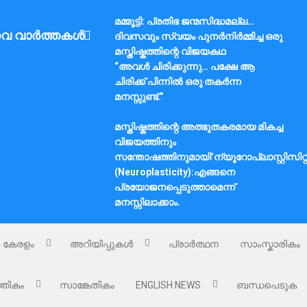
മമ്മൂട്ടി: പ്രതിഭ ജന്മസിദ്ധമല്ല…
വ വാർത്തകൾ
ദിവസവും സ്വയം പുനർനിർമ്മിച്ച ഒരു
മസ്തിഷ്കത്തിന്റെ വിജയകഥ
“അവൾ ചിരിക്കുന്നു… പക്ഷേ ആ
ചിരിക്ക് പിന്നിൽ ഒരു തകർന്ന
മനസ്സുണ്ട്.”
മസ്തിഷ്കത്തിന്റെ അത്ഭുതകരമായ മികച്ച
വിജയത്തിനും
സന്തോഷത്തിനുമായി’ന്യൂറോപ്ലാസ്റ്റിസിറ്റ
(Neuroplasticity):എങ്ങനെ
പ്രയോജനപ്പെടുത്താമെന്ന്
മനസ്സിലാക്കാം.
കേരളം
അറിയിപ്പുകൾ
പ്രാർത്ഥന
സാംസ്കാരികം
്തികം
സാങ്കേതികം
ENGLISH NEWS
ബന്ധപെടുക