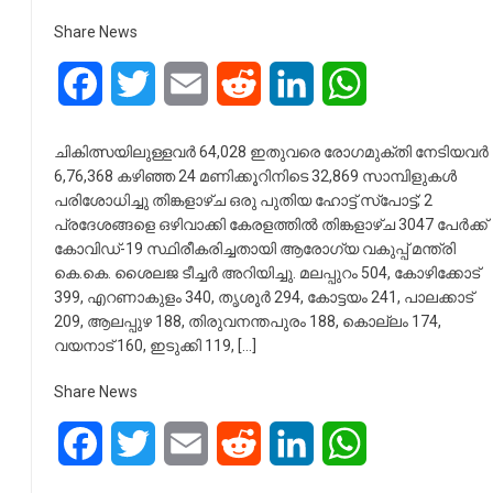
Share News
Facebook
Twitter
Email
Reddit
LinkedIn
WhatsApp
ചികിത്സയിലുള്ളവര്‍ 64,028 ഇതുവരെ രോഗമുക്തി നേടിയവര്‍
6,76,368 കഴിഞ്ഞ 24 മണിക്കൂറിനിടെ 32,869 സാമ്പിളുകള്‍
പരിശോധിച്ചു തിങ്കളാഴ്ച ഒരു പുതിയ ഹോട്ട് സ്‌പോട്ട്; 2
പ്രദേശങ്ങളെ ഒഴിവാക്കി കേരളത്തില്‍ തിങ്കളാഴ്ച 3047 പേര്‍ക്ക്
കോവിഡ്-19 സ്ഥിരീകരിച്ചതായി ആരോഗ്യ വകുപ്പ് മന്ത്രി
കെ.കെ. ശൈലജ ടീച്ചര്‍ അറിയിച്ചു. മലപ്പുറം 504, കോഴിക്കോട്
399, എറണാകുളം 340, തൃശൂര്‍ 294, കോട്ടയം 241, പാലക്കാട്
209, ആലപ്പുഴ 188, തിരുവനന്തപുരം 188, കൊല്ലം 174,
വയനാട് 160, ഇടുക്കി 119, […]
Share News
Facebook
Twitter
Email
Reddit
LinkedIn
WhatsApp