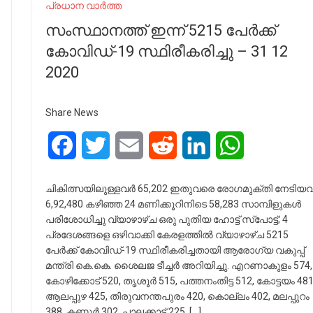
പ്രധാന വാർത്ത
സംസ്ഥാനത്ത് ഇന്ന് 5215 പേര്‍ക്ക്
കോവിഡ്-19 സ്ഥിരീകരിച്ചു – 31 12
2020
Share News
Facebook
Twitter
Email
Reddit
LinkedIn
WhatsApp
ചികിത്സയിലുള്ളവര്‍ 65,202 ഇതുവരെ രോഗമുക്തി നേടിയവര
6,92,480 കഴിഞ്ഞ 24 മണിക്കൂറിനിടെ 58,283 സാമ്പിളുകള്‍
പരിശോധിച്ചു വ്യാഴാഴ്ച ഒരു പുതിയ ഹോട്ട് സ്‌പോട്ട്; 4
പ്രദേശങ്ങളെ ഒഴിവാക്കി കേരളത്തില്‍ വ്യാഴാഴ്ച 5215
പേര്‍ക്ക് കോവിഡ്-19 സ്ഥിരീകരിച്ചതായി ആരോഗ്യ വകുപ്പ്
മന്ത്രി കെ.കെ. ശൈലജ ടീച്ചര്‍ അറിയിച്ചു. എറണാകുളം 574,
കോഴിക്കോട് 520, തൃശൂര്‍ 515, പത്തനംതിട്ട 512, കോട്ടയം 481
ആലപ്പുഴ 425, തിരുവനന്തപുരം 420, കൊല്ലം 402, മലപ്പുറം
388, കണ്ണൂര്‍ 302, പാലക്കാട് 225, […]