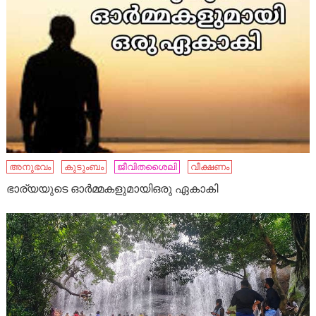
അനുഭവം
കുടുംബം
ജീവിതശൈലി
വീക്ഷണം
ഭാര്യയുടെ ഓർമ്മകളുമായിഒരു ഏകാകി