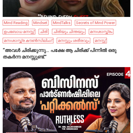
Mind Reading
Mindset
MindTalks
Secrets of Mind Power
ഉപബോധ മനസ്സ്
ചിരി
ചിരിയും ചിന്തയും
മനഃശാസ്ത്രം
മനഃശാസ്ത്ര കൗൺസിലിംഗ്
മനസ്സും ശരീരവും
മനസ്സ്
“അവൾ ചിരിക്കുന്നു… പക്ഷേ ആ ചിരിക്ക് പിന്നിൽ ഒരു
തകർന്ന മനസ്സുണ്ട്.”