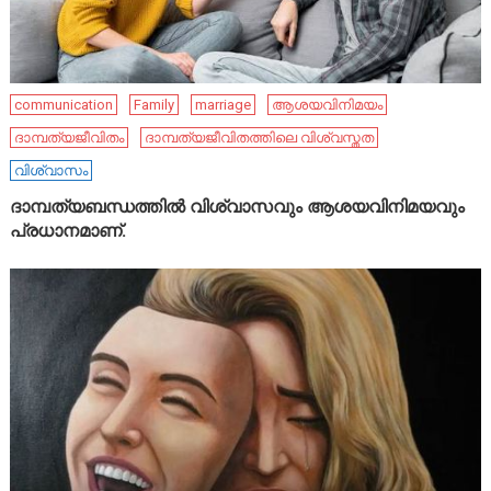
communication
Family
marriage
ആശയവിനിമയം
ദാമ്പത്യജീവിതം
ദാമ്പത്യജീവിതത്തിലെ വിശ്വസ്തത
വിശ്വാസം
ദാമ്പത്യബന്ധത്തിൽ വിശ്വാസവും ആശയവിനിമയവും
പ്രധാനമാണ്.