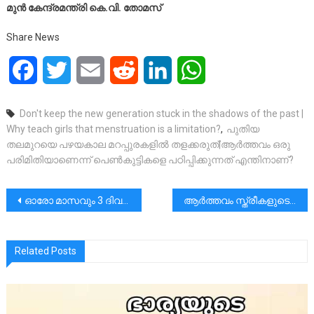
മുൻ കേന്ദ്രമന്ത്രി കെ.വി. തോമസ്
Share News
Facebook
Twitter
Email
Reddit
LinkedIn
WhatsApp
Don't keep the new generation stuck in the shadows of the past |
Why teach girls that menstruation is a limitation?
,
പുതിയ
തലമുറയെ പഴയകാല മറപ്പുരകളിൽ തളക്കരുത്|ആർത്തവം ഒരു
പരിമിതിയാണെന്ന് പെൺകുട്ടികളെ പഠിപ്പിക്കുന്നത് എന്തിനാണ്?
പോസ്റ്റുകളിലൂടെ
ഓരോ മാസവും 3 ദിവസത്തെ ആർത്തവ അവധി|പെണ്‍കുട്ടികളെ പഠിപ്പിക്കുന്ന സ്ത്രീകളായ ടീച്ചർമാർക്കും അവധി കൊടുക്കേണ്ടേ,?
ആർത്തവം സ്ത്രീകളുടെ സ്വകാര്യ അഭിമാനമാണ്.|ഇതാണോ മെൻസ്ട്രുല്‍ ഡിഗ്നിറ്റി?|ആർ. ശ്രീലേഖ
Related Posts