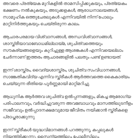
അവരെ പ്രത്യേക മുറികളിൽ താമസിപ്പിക്കുകയും, പ്രത്യേകം
ഭക്ഷണം നൽകുകയും, അടുക്കളകൾ, ആരാധനാലയങ്ങൾ,
സാമൂഹിക ഒത്തുചേരലുകൾ എന്നിവയിൽ നിന്ന് പോലും
മാറ്റിനിർത്തുകയും ചെയ്തിരുന്ന കാലം.
ആചാരപരമായ വിശ്വാസങ്ങൾ, അന്ധവിശ്വാസങ്ങൾ,
ശാസ്ത്രീയാവാബോധമില്ലായ്മ, ശുചിത്വത്തെയും
സൗകര്യങ്ങളെയും കുറിച്ചുള്ള ആശങ്കകൾ എന്നിവയെല്ലാം
ചേർന്നാണ് ഇത്തരം ആചാരങ്ങളിൽ പലതും പണ്ട് ഉണ്ടായത്.
ഇന്ന് ശാസ്ത്രം, വൈദ്യശാസ്ത്രം, ശുചിത്വ സംവിധാനങ്ങൾ,
സാങ്കേതികവിദ്യ എന്നിവ സ്ത്രീകൾ ആർത്തവത്തെ കൈകാര്യം
ചെയ്യുന്ന രീതിയെ പൂർണ്ണമായി മാറ്റിമറിച്ചു.
ആധുനിക ആർത്തവ ശുചിത്വ ഉൽപ്പന്നങ്ങളും, മികച്ച ആരോഗ്യ
പരിപാലനവും, വർദ്ധിച്ചുവരുന്ന അവബോധവും മാസത്തിലുടനീളം
സജീവവും ഉൽപ്പാദനക്ഷമവുമായ ജീവിതം നയിക്കാൻ സ്ത്രീകളെ
പ്രാപ്തരാക്കുന്നു.
ഇന്ന് സ്ത്രീകൾ യുദ്ധവിമാനങ്ങൾ പറത്തുന്നു, കപ്പലുകൾ
നിയന്ത്രിക്കുന്നു, സൈന്യത്തിലും പോലീസിലും