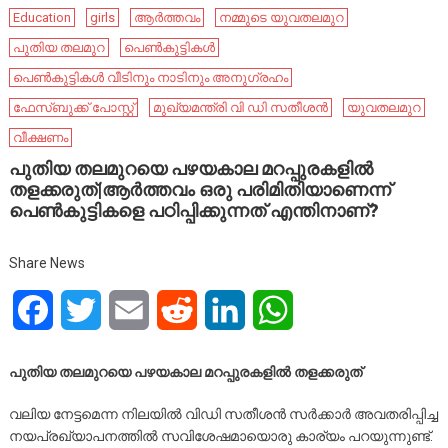
Education
girls
ആർത്തവം
നമ്മുടെ യുവതലമുറ
പുതിയ തലമുറ
പെൺകുട്ടികൾ
പെൺകുട്ടികൾ വീടിനും നാടിനും അനുഗ്രഹം
ഫേ​സ്ബു​ക്ക് പോ​സ്റ്റ്
മുഖ്യമന്ത്രി വി ഡി സതീശൻ
യുവതലമുറ
വീക്ഷണം
പുതിയ തലമുറയെ പഴയകാല മറപ്പുരകളിൽ
തളക്കരുത്|ആർത്തവം ഒരു പരിമിതിയാണെന്ന്
പെൺകുട്ടികളെ പഠിപ്പിക്കുന്നത് എന്തിനാണ്?
Share News
Facebook
Twitter
Email
Reddit
LinkedIn
WhatsApp
പുതിയ തലമുറയെ പഴയകാല മറപ്പുരകളിൽ തളക്കരുത്
വലിയ നേട്ടമെന്ന നിലയിൽ വിഡി സതീശൻ സർക്കാർ അവതരിപ്പിച്ച
നയപ്രഖ്യാപനത്തിൽ സവിശേഷമായൊരു കാര്യം പറയുന്നുണ്ട്.