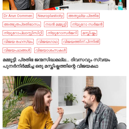
Dr Arun Oommen
Neuroplasticity
അതുല്യ പ്രതിഭ
അത്ഭുതപ്രതിഭാസം
നടൻ മമ്മൂട്ടി
ന്യൂറോ സർജൻ
ന്യൂറോപ്ലാസ്റ്റിസിറ്റി
ന്യൂറോസർജറി
മസ്തിഷ്കം
വിജയ രഹസ്യം
വിജയഗാഥ
വിജയത്തിന് പിന്നിൽ
വിജയപഥങ്ങൾ
വിജയാശംസകൾ
മമ്മൂട്ടി: പ്രതിഭ ജന്മസിദ്ധമല്ല… ദിവസവും സ്വയം
പുനർനിർമ്മിച്ച ഒരു മസ്തിഷ്കത്തിന്റെ വിജയകഥ