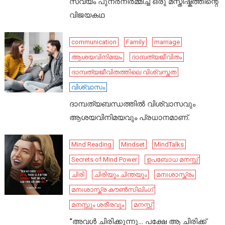
സ്വയം പുനർനിർമ്മിച്ച ഒരു മസ്തിഷ്കത്തിന്റെ
വിജയകഥ
communication
Family
marriage
ആശയവിനിമയം
ദാമ്പത്യജീവിതം
ദാമ്പത്യജീവിതത്തിലെ വിശ്വസ്തത
വിശ്വാസം
ദാമ്പത്യബന്ധത്തിൽ വിശ്വാസവും
ആശയവിനിമയവും പ്രധാനമാണ്.
Mind Reading
Mindset
MindTalks
Secrets of Mind Power
ഉപബോധ മനസ്സ്
ചിരി
ചിരിയും ചിന്തയും
മനഃശാസ്ത്രം
മനഃശാസ്ത്ര കൗൺസിലിംഗ്
മനസ്സും ശരീരവും
മനസ്സ്
“അവൾ ചിരിക്കുന്നു… പക്ഷേ ആ ചിരിക്ക്