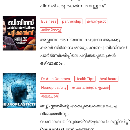
പിന്നിൽ ഒരു തകർന്ന മനസ്സുണ്ട്.”
Business
partnership
കരാറുകൾ
ബിസിനസ്സ്
അച്ഛനോ അനിയനോ ചേട്ടനോ ആകട്ടെ,
കരാർ നിർബന്ധമായും വേണം |ബിസിനസ്
പാർട്ണർഷിപ്പിലെ പറ്റിക്കപ്പെടലുകൾ
ഒഴിവാക്കാം..
Dr Arun Oommen
Health Tips
healthcare
Neuroplasticity
ഡോ .അരുൺ ഉമ്മൻ
തലച്ചോർ
മസ്തിഷ്കത്തിന്റെ അത്ഭുതകരമായ മികച്ച
വിജയത്തിനും
സന്തോഷത്തിനുമായി’ന്യൂറോപ്ലാസ്റ്റിസിറ്റി’
(Neuroplasticity):എങ്ങനെ