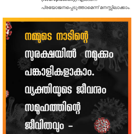
പ്രയോജനപ്പെടുത്താമെന്ന് മനസ്സിലാക്കാം.