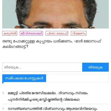
കരുതൽ
ജീവിതശൈലി
പ്രൊ ലൈഫ്
വീക്ഷണം
രണ്ടു പോക്കറ്റുള്ള കുപ്പായം ധരിക്കണം. -മാർ ജോസഫ്
കല്ലറങ്ങാട്ട്.?
അനേഷിക്കുക
സമീപകാല പോസ്റ്റുകൾ
മമ്മൂട്ടി: പ്രതിഭ ജന്മസിദ്ധമല്ല… ദിവസവും സ്വയം
പുനർനിർമ്മിച്ച ഒരു മസ്തിഷ്കത്തിന്റെ വിജയകഥ
ദാമ്പത്യബന്ധത്തിൽ വിശ്വാസവും ആശയവിനിമയവും