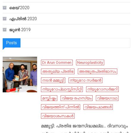
മെയ്‌ 2020
ഏപ്രിൽ 2020
ജൂൺ 2019
Posts
Dr Arun Oommen
Neuroplasticity
അതുല്യ പ്രതിഭ
അത്ഭുതപ്രതിഭാസം
നടൻ മമ്മൂട്ടി
ന്യൂറോ സർജൻ
ന്യൂറോപ്ലാസ്റ്റിസിറ്റി
ന്യൂറോസർജറി
മസ്തിഷ്കം
വിജയ രഹസ്യം
വിജയഗാഥ
വിജയത്തിന് പിന്നിൽ
വിജയപഥങ്ങൾ
വിജയാശംസകൾ
മമ്മൂട്ടി: പ്രതിഭ ജന്മസിദ്ധമല്ല… ദിവസവും