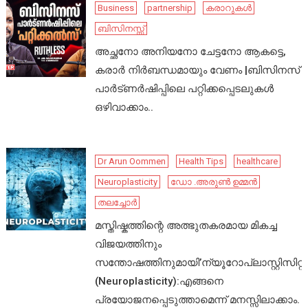
Business
partnership
കരാറുകൾ
ബിസിനസ്സ്
അച്ഛനോ അനിയനോ ചേട്ടനോ ആകട്ടെ,
കരാർ നിർബന്ധമായും വേണം |ബിസിനസ്
പാർട്ണർഷിപ്പിലെ പറ്റിക്കപ്പെടലുകൾ
ഒഴിവാക്കാം..
Dr Arun Oommen
Health Tips
healthcare
Neuroplasticity
ഡോ .അരുൺ ഉമ്മൻ
തലച്ചോർ
മസ്തിഷ്കത്തിന്റെ അത്ഭുതകരമായ മികച്ച
വിജയത്തിനും
സന്തോഷത്തിനുമായി’ന്യൂറോപ്ലാസ്റ്റിസിറ്റി’
(Neuroplasticity):എങ്ങനെ
പ്രയോജനപ്പെടുത്താമെന്ന് മനസ്സിലാക്കാം.