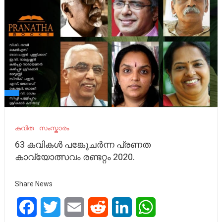
കവിത
സംസ്കാരം
63 കവികൾ പങ്കുേചർന്ന പ്രണത
കാവ്യോത്സവം രണ്ടറ്റം 2020.
Share News
Facebook
Twitter
Email
Reddit
LinkedIn
WhatsApp