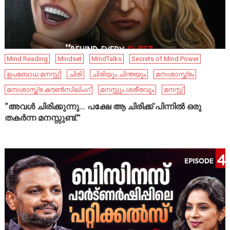
Mind Reading
Mindset
MindTalks
Secrets of Mind Power
ഉപബോധ മനസ്സ്
ചിരി
ചിരിയും ചിന്തയും
മനഃശാസ്ത്രം
മനഃശാസ്ത്ര കൗൺസിലിംഗ്
മനസ്സും ശരീരവും
മനസ്സ്
“അവൾ ചിരിക്കുന്നു… പക്ഷേ ആ ചിരിക്ക് പിന്നിൽ ഒരു
തകർന്ന മനസ്സുണ്ട്.”