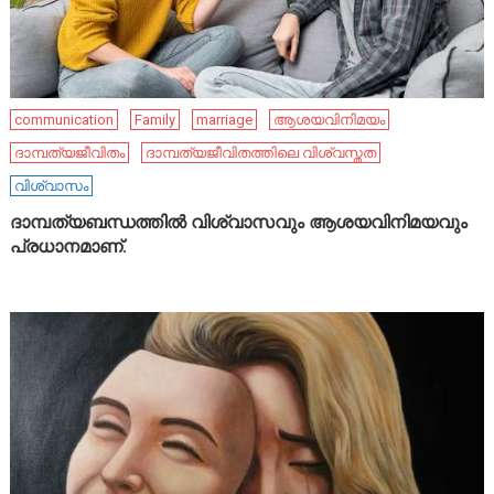
communication
Family
marriage
ആശയവിനിമയം
ദാമ്പത്യജീവിതം
ദാമ്പത്യജീവിതത്തിലെ വിശ്വസ്തത
വിശ്വാസം
ദാമ്പത്യബന്ധത്തിൽ വിശ്വാസവും ആശയവിനിമയവും
പ്രധാനമാണ്.