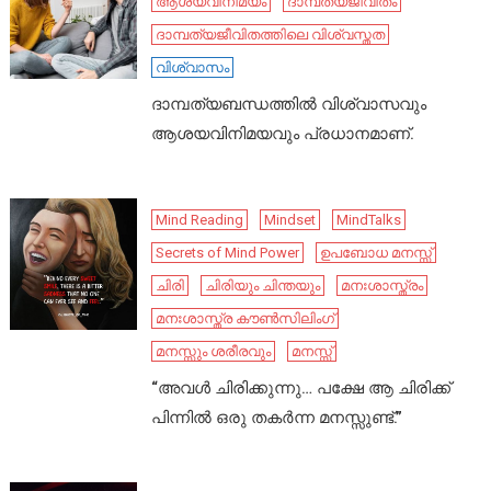
ആശയവിനിമയം
ദാമ്പത്യജീവിതം
ദാമ്പത്യജീവിതത്തിലെ വിശ്വസ്തത
വിശ്വാസം
ദാമ്പത്യബന്ധത്തിൽ വിശ്വാസവും
ആശയവിനിമയവും പ്രധാനമാണ്.
Mind Reading
Mindset
MindTalks
Secrets of Mind Power
ഉപബോധ മനസ്സ്
ചിരി
ചിരിയും ചിന്തയും
മനഃശാസ്ത്രം
മനഃശാസ്ത്ര കൗൺസിലിംഗ്
മനസ്സും ശരീരവും
മനസ്സ്
“അവൾ ചിരിക്കുന്നു… പക്ഷേ ആ ചിരിക്ക്
പിന്നിൽ ഒരു തകർന്ന മനസ്സുണ്ട്.”