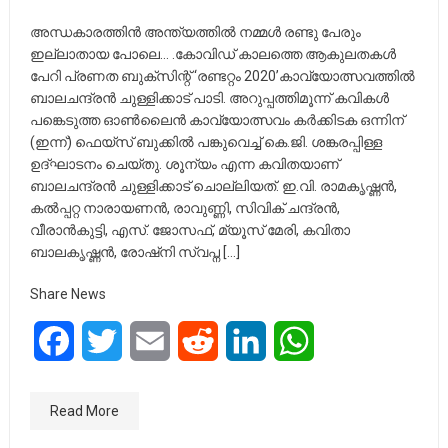
അന്ധകാരത്തിൻ അന്ത്യത്തിൽ നമ്മൾ രണ്ടു പേരും
ഇല്ലാതായ പോലെ… .കോവിഡ് കാലത്തെ ആകുലതകൾ
പേറി പ്രണത ബുക്സിന്റ് ‘രണ്ടറ്റം 2020’കാവ്യോത്സവത്തിൽ
ബാലചന്ദ്രൻ ചുള്ളിക്കാട് പാടി. അറുപ്പത്തിമൂന്ന് കവികൾ
പങ്കെടുത്ത ഓൺലൈൻ കാവ്യോത്സവം കർക്കിടക ഒന്നിന്
(ഇന്ന്) ഫെയ്സ് ബുക്കിൽ പങ്കുവെച്ച് കെ.ജി. ശങ്കരപ്പിള്ള
ഉദ്ഘാടനം ചെയ്തു. ശൂന്യം എന്ന കവിതയാണ്
ബാലചന്ദ്രൻ ചുള്ളിക്കാട് ചൊല്ലിയത്. ഇ.വി. രാമകൃഷ്ണൻ,
കൽപ്പറ്റ നാരായണൻ, രാവുണ്ണി, സിവിക് ചന്ദ്രൻ,
വീരാൻകുട്ടി, എസ്. ജോസഫ്, മ്യൂസ് മേരി, കവിതാ
ബാലകൃഷ്ണൻ, രോഷ്നി സ്വപ്ന […]
Share News
Facebook
Twitter
Email
Reddit
LinkedIn
WhatsApp
Read More