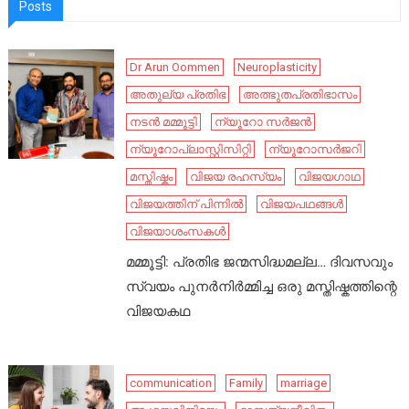
Posts
Dr Arun Oommen
Neuroplasticity
അതുല്യ പ്രതിഭ
അത്ഭുതപ്രതിഭാസം
നടൻ മമ്മൂട്ടി
ന്യൂറോ സർജൻ
ന്യൂറോപ്ലാസ്റ്റിസിറ്റി
ന്യൂറോസർജറി
മസ്തിഷ്കം
വിജയ രഹസ്യം
വിജയഗാഥ
വിജയത്തിന് പിന്നിൽ
വിജയപഥങ്ങൾ
വിജയാശംസകൾ
മമ്മൂട്ടി: പ്രതിഭ ജന്മസിദ്ധമല്ല… ദിവസവും
സ്വയം പുനർനിർമ്മിച്ച ഒരു മസ്തിഷ്കത്തിന്റെ
വിജയകഥ
communication
Family
marriage