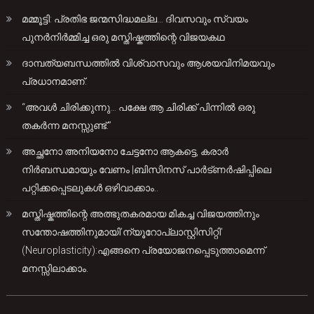
മമ്മൂട്ടി: പ്രതിഭ ജന്മസിദ്ധമല്ല… ദിവസവും സ്വയം
പുനർനിർമ്മിച്ച ഒരു മസ്തിഷ്കത്തിന്റെ വിജയകഥ
ദാമ്പത്യബന്ധത്തിൽ വിശ്വാസവും ആശയവിനിമയവും
പ്രധാനമാണ്.
“അവൾ ചിരിക്കുന്നു… പക്ഷേ ആ ചിരിക്ക് പിന്നിൽ ഒരു
തകർന്ന മനസ്സുണ്ട്.”
അച്ഛനോ അനിയനോ ചേട്ടനോ ആകട്ടെ, കരാർ
നിർബന്ധമായും വേണം |ബിസിനസ് പാർട്ണർഷിപ്പിലെ
പറ്റിക്കപ്പെടലുകൾ ഒഴിവാക്കാം..
മസ്തിഷ്കത്തിന്റെ അത്ഭുതകരമായ മികച്ച വിജയത്തിനും
സന്തോഷത്തിനുമായി’ന്യൂറോപ്ലാസ്റ്റിസിറ്റി’
(Neuroplasticity):എങ്ങനെ പ്രയോജനപ്പെടുത്താമെന്ന്
മനസ്സിലാക്കാം.