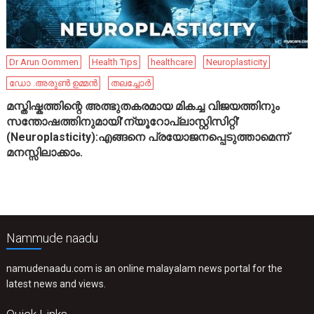
Dr Arun Oommen
Health Tips
healthcare
Neuroplasticity
ഡോ .അരുൺ ഉമ്മൻ
തലച്ചോർ
മസ്തിഷ്കത്തിന്റെ അത്ഭുതകരമായ മികച്ച വിജയത്തിനും
സന്തോഷത്തിനുമായി’ന്യൂറോപ്ലാസ്റ്റിസിറ്റി’
(Neuroplasticity):എങ്ങനെ പ്രയോജനപ്പെടുത്താമെന്ന്
മനസ്സിലാക്കാം.
Nammude naadu
namudenaadu.com is an online malayalam news portal for the
latest news and views.