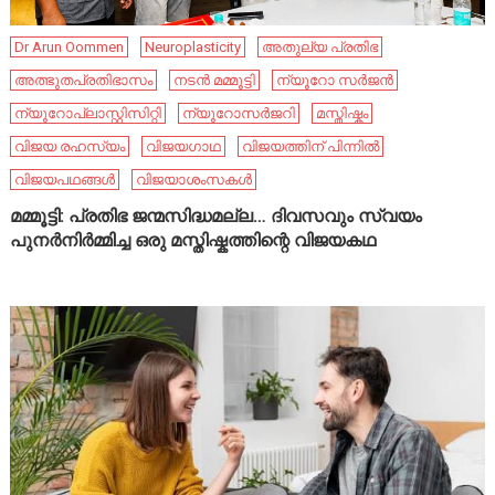
Dr Arun Oommen
Neuroplasticity
അതുല്യ പ്രതിഭ
അത്ഭുതപ്രതിഭാസം
നടൻ മമ്മൂട്ടി
ന്യൂറോ സർജൻ
ന്യൂറോപ്ലാസ്റ്റിസിറ്റി
ന്യൂറോസർജറി
മസ്തിഷ്കം
വിജയ രഹസ്യം
വിജയഗാഥ
വിജയത്തിന് പിന്നിൽ
വിജയപഥങ്ങൾ
വിജയാശംസകൾ
മമ്മൂട്ടി: പ്രതിഭ ജന്മസിദ്ധമല്ല… ദിവസവും സ്വയം
പുനർനിർമ്മിച്ച ഒരു മസ്തിഷ്കത്തിന്റെ വിജയകഥ