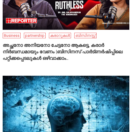
Business
partnership
കരാറുകൾ
ബിസിനസ്സ്
അച്ഛനോ അനിയനോ ചേട്ടനോ ആകട്ടെ, കരാർ
നിർബന്ധമായും വേണം |ബിസിനസ് പാർട്ണർഷിപ്പിലെ
പറ്റിക്കപ്പെടലുകൾ ഒഴിവാക്കാം..