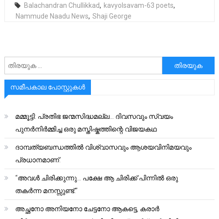
Balachandran Chullikkad
,
kavyolsavam-63 poets
,
Nammude Naadu News
,
Shaji George
അനേഷിക്കുക
സമീപകാല പോസ്റ്റുകൾ
മമ്മൂട്ടി: പ്രതിഭ ജന്മസിദ്ധമല്ല… ദിവസവും സ്വയം
പുനർനിർമ്മിച്ച ഒരു മസ്തിഷ്കത്തിന്റെ വിജയകഥ
ദാമ്പത്യബന്ധത്തിൽ വിശ്വാസവും ആശയവിനിമയവും
പ്രധാനമാണ്.
“അവൾ ചിരിക്കുന്നു… പക്ഷേ ആ ചിരിക്ക് പിന്നിൽ ഒരു
തകർന്ന മനസ്സുണ്ട്.”
അച്ഛനോ അനിയനോ ചേട്ടനോ ആകട്ടെ, കരാർ