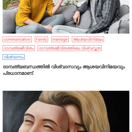
communication
Family
marriage
ആശയവിനിമയം
ദാമ്പത്യജീവിതം
ദാമ്പത്യജീവിതത്തിലെ വിശ്വസ്തത
വിശ്വാസം
ദാമ്പത്യബന്ധത്തിൽ വിശ്വാസവും ആശയവിനിമയവും
പ്രധാനമാണ്.