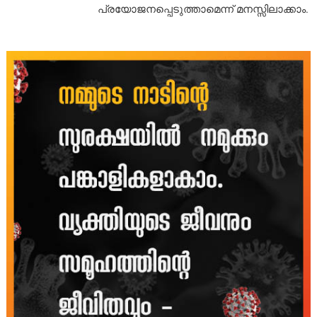
പ്രയോജനപ്പെടുത്താമെന്ന് മനസ്സിലാക്കാം.