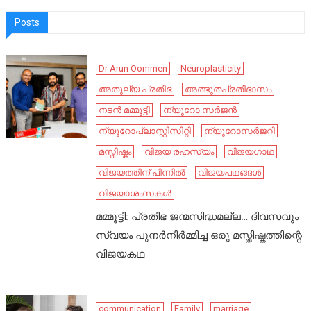
Posts
Dr Arun Oommen
Neuroplasticity
അതുല്യ പ്രതിഭ
അത്ഭുതപ്രതിഭാസം
നടൻ മമ്മൂട്ടി
ന്യൂറോ സർജൻ
ന്യൂറോപ്ലാസ്റ്റിസിറ്റി
ന്യൂറോസർജറി
മസ്തിഷ്കം
വിജയ രഹസ്യം
വിജയഗാഥ
വിജയത്തിന് പിന്നിൽ
വിജയപഥങ്ങൾ
വിജയാശംസകൾ
മമ്മൂട്ടി: പ്രതിഭ ജന്മസിദ്ധമല്ല… ദിവസവും
സ്വയം പുനർനിർമ്മിച്ച ഒരു മസ്തിഷ്കത്തിന്റെ
വിജയകഥ
communication
Family
marriage