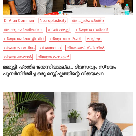
Dr Arun Oommen
Neuroplasticity
അതുല്യ പ്രതിഭ
അത്ഭുതപ്രതിഭാസം
നടൻ മമ്മൂട്ടി
ന്യൂറോ സർജൻ
ന്യൂറോപ്ലാസ്റ്റിസിറ്റി
ന്യൂറോസർജറി
മസ്തിഷ്കം
വിജയ രഹസ്യം
വിജയഗാഥ
വിജയത്തിന് പിന്നിൽ
വിജയപഥങ്ങൾ
വിജയാശംസകൾ
മമ്മൂട്ടി: പ്രതിഭ ജന്മസിദ്ധമല്ല… ദിവസവും സ്വയം
പുനർനിർമ്മിച്ച ഒരു മസ്തിഷ്കത്തിന്റെ വിജയകഥ