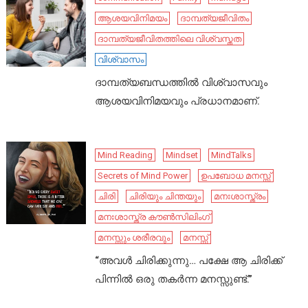
ആശയവിനിമയം
ദാമ്പത്യജീവിതം
ദാമ്പത്യജീവിതത്തിലെ വിശ്വസ്തത
വിശ്വാസം
ദാമ്പത്യബന്ധത്തിൽ വിശ്വാസവും
ആശയവിനിമയവും പ്രധാനമാണ്.
Mind Reading
Mindset
MindTalks
Secrets of Mind Power
ഉപബോധ മനസ്സ്
ചിരി
ചിരിയും ചിന്തയും
മനഃശാസ്ത്രം
മനഃശാസ്ത്ര കൗൺസിലിംഗ്
മനസ്സും ശരീരവും
മനസ്സ്
“അവൾ ചിരിക്കുന്നു… പക്ഷേ ആ ചിരിക്ക്
പിന്നിൽ ഒരു തകർന്ന മനസ്സുണ്ട്.”