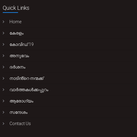
Quick Links
Home
കേരളം
കോവിഡ് 19
അനുഭവം
ദർശനം
നാടിൻ്റെ നന്മക്ക്
വാർത്തകൾക്കപ്പുറം
ആരോഗ്യം
സന്ദേശം
Contact Us