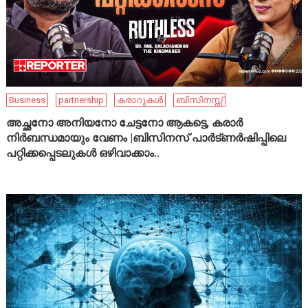
Business
partnership
കരാറുകൾ
ബിസിനസ്സ്
അച്ഛനോ അനിയനോ ചേട്ടനോ ആകട്ടെ, കരാർ
നിർബന്ധമായും വേണം |ബിസിനസ് പാർട്ണർഷിപ്പിലെ
പറ്റിക്കപ്പെടലുകൾ ഒഴിവാക്കാം..