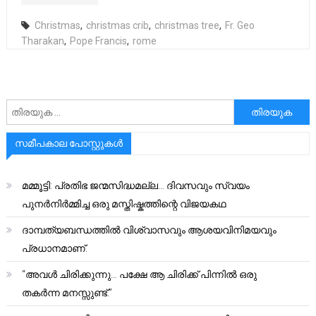
Christmas
,
christmas crib
,
christmas tree
,
Fr. Geo
Tharakan
,
Pope Francis
,
rome
അനേഷിക്കുക
സമീപകാല പോസ്റ്റുകൾ
മമ്മൂട്ടി: പ്രതിഭ ജന്മസിദ്ധമല്ല… ദിവസവും സ്വയം
പുനർനിർമ്മിച്ച ഒരു മസ്തിഷ്കത്തിന്റെ വിജയകഥ
ദാമ്പത്യബന്ധത്തിൽ വിശ്വാസവും ആശയവിനിമയവും
പ്രധാനമാണ്.
“അവൾ ചിരിക്കുന്നു… പക്ഷേ ആ ചിരിക്ക് പിന്നിൽ ഒരു
തകർന്ന മനസ്സുണ്ട്.”