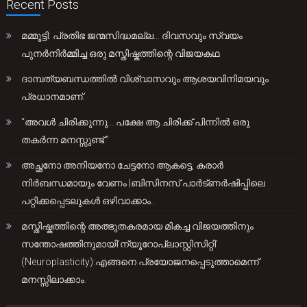
Recent Posts
മമ്മൂട്ടി: പ്രതിഭ ജന്മസിദ്ധമല്ല… ദിവസവും സ്വയം
പുനർനിർമ്മിച്ച ഒരു മസ്തിഷ്കത്തിന്റെ വിജയകഥ
ദാമ്പത്യബന്ധത്തിൽ വിശ്വാസവും ആശയവിനിമയവും
പ്രധാനമാണ്.
“അവൾ ചിരിക്കുന്നു… പക്ഷേ ആ ചിരിക്ക് പിന്നിൽ ഒരു
തകർന്ന മനസ്സുണ്ട്.”
അച്ഛനോ അനിയനോ ചേട്ടനോ ആകട്ടെ, കരാർ
നിർബന്ധമായും വേണം |ബിസിനസ് പാർട്ണർഷിപ്പിലെ
പറ്റിക്കപ്പെടലുകൾ ഒഴിവാക്കാം..
മസ്തിഷ്കത്തിന്റെ അത്ഭുതകരമായ മികച്ച വിജയത്തിനും
സന്തോഷത്തിനുമായി’ന്യൂറോപ്ലാസ്റ്റിസിറ്റി’
(Neuroplasticity):എങ്ങനെ പ്രയോജനപ്പെടുത്താമെന്ന്
മനസ്സിലാക്കാം.