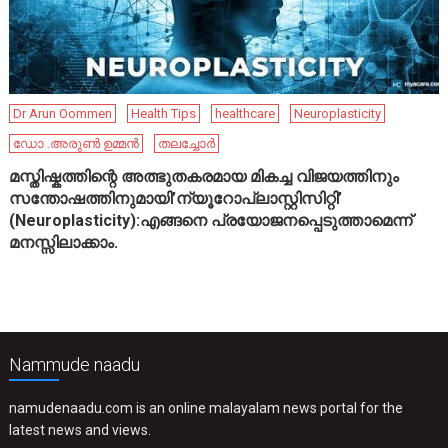
Dr Arun Oommen
Health Tips
healthcare
Neuroplasticity
ഡോ .അരുൺ ഉമ്മൻ
തലച്ചോർ
മസ്തിഷ്കത്തിന്റെ അത്ഭുതകരമായ മികച്ച വിജയത്തിനും
സന്തോഷത്തിനുമായി’ന്യൂറോപ്ലാസ്റ്റിസിറ്റി’
(Neuroplasticity):എങ്ങനെ പ്രയോജനപ്പെടുത്താമെന്ന്
മനസ്സിലാക്കാം.
Nammude naadu
namudenaadu.com is an online malayalam news portal for the
latest news and views.