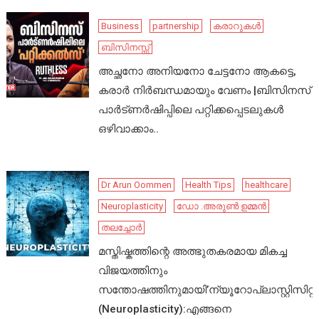
Business
partnership
കരാറുകൾ
ബിസിനസ്സ്
അച്ഛനോ അനിയനോ ചേട്ടനോ ആകട്ടെ,
കരാർ നിർബന്ധമായും വേണം |ബിസിനസ്
പാർട്ണർഷിപ്പിലെ പറ്റിക്കപ്പെടലുകൾ
ഒഴിവാക്കാം..
Dr Arun Oommen
Health Tips
healthcare
Neuroplasticity
ഡോ .അരുൺ ഉമ്മൻ
തലച്ചോർ
മസ്തിഷ്കത്തിന്റെ അത്ഭുതകരമായ മികച്ച
വിജയത്തിനും
സന്തോഷത്തിനുമായി’ന്യൂറോപ്ലാസ്റ്റിസിറ്റി’
(Neuroplasticity):എങ്ങനെ