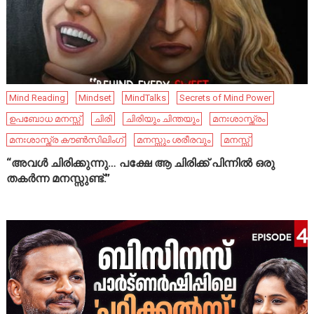
Mind Reading
Mindset
MindTalks
Secrets of Mind Power
ഉപബോധ മനസ്സ്
ചിരി
ചിരിയും ചിന്തയും
മനഃശാസ്ത്രം
മനഃശാസ്ത്ര കൗൺസിലിംഗ്
മനസ്സും ശരീരവും
മനസ്സ്
“അവൾ ചിരിക്കുന്നു… പക്ഷേ ആ ചിരിക്ക് പിന്നിൽ ഒരു
തകർന്ന മനസ്സുണ്ട്.”