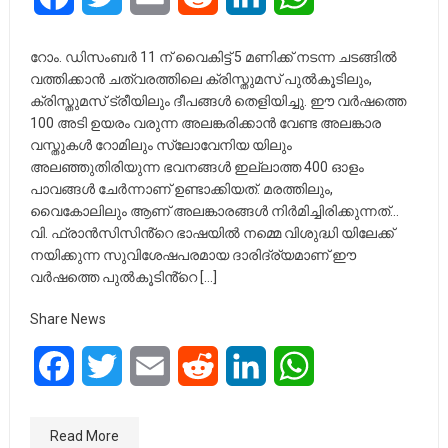
റോം. ഡിസംബർ 11 ന് വൈകിട്ട് 5 മണിക്ക് നടന്ന ചടങ്ങിൽ
വത്തിക്കാൻ ചത്വരത്തിലെ ക്രിസ്തുമസ് പുൽകൂടിലും,
ക്രിസ്തുമസ് ട്രീയിലും ദീപങ്ങൾ തെളിയിച്ചു. ഈ വർഷത്തെ
100 അടി ഉയരം വരുന്ന അലങ്കരിക്കാൻ വേണ്ട അലങ്കാര
വസ്തുകൾ റോമിലും സ്ലോവേനിയ യിലും
അലഞ്ഞുതിരിയുന്ന ഭവനങ്ങൾ ഇല്ലാത്ത 400 ഓളം
പാവങ്ങൾ ചേർന്നാണ് ഉണ്ടാക്കിയത്. മരത്തിലും,
വൈകോലിലും ആണ് അലങ്കാരങ്ങൾ നിർമിച്ചിരിക്കുന്നത്…
വി. ഫ്രാൻസിസിൻ്റെ ഭാഷയിൽ നമ്മെ വിശുദ്ധി യിലേക്ക്
നയിക്കുന്ന സുവിശേഷപരമായ ദാരിദ്ര്യമാണ് ഈ
വർഷത്തെ പുൽകൂടിൻ്റെ […]
Share News
Facebook
Twitter
Email
Reddit
LinkedIn
WhatsApp
Read More