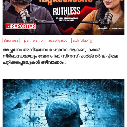
Business
partnership
കരാറുകൾ
ബിസിനസ്സ്
അച്ഛനോ അനിയനോ ചേട്ടനോ ആകട്ടെ, കരാർ
നിർബന്ധമായും വേണം |ബിസിനസ് പാർട്ണർഷിപ്പിലെ
പറ്റിക്കപ്പെടലുകൾ ഒഴിവാക്കാം..