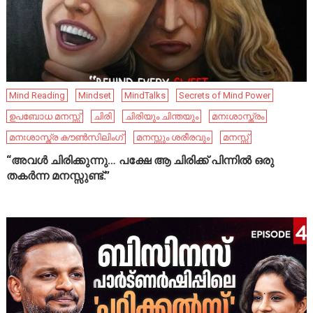
Mind Reading
Mindset
MindTalks
Secrets of Mind Power
ഉപബോധ മനസ്സ്
ചിരി
ചിരിയും ചിന്തയും
മനഃശാസ്ത്രം
മനഃശാസ്ത്ര കൗൺസിലിംഗ്
മനസ്സും ശരീരവും
മനസ്സ്
“അവൾ ചിരിക്കുന്നു… പക്ഷേ ആ ചിരിക്ക് പിന്നിൽ ഒരു
തകർന്ന മനസ്സുണ്ട്.”