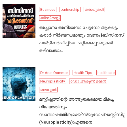
Business
partnership
കരാറുകൾ
ബിസിനസ്സ്
അച്ഛനോ അനിയനോ ചേട്ടനോ ആകട്ടെ,
കരാർ നിർബന്ധമായും വേണം |ബിസിനസ്
പാർട്ണർഷിപ്പിലെ പറ്റിക്കപ്പെടലുകൾ
ഒഴിവാക്കാം..
Dr Arun Oommen
Health Tips
healthcare
Neuroplasticity
ഡോ .അരുൺ ഉമ്മൻ
തലച്ചോർ
മസ്തിഷ്കത്തിന്റെ അത്ഭുതകരമായ മികച്ച
വിജയത്തിനും
സന്തോഷത്തിനുമായി’ന്യൂറോപ്ലാസ്റ്റിസിറ്റി’
(Neuroplasticity):എങ്ങനെ