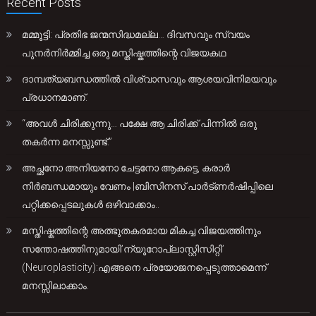
Recent Posts
മമ്മൂട്ടി: പ്രതിഭ ജന്മസിദ്ധമല്ല… ദിവസവും സ്വയം
പുനർനിർമ്മിച്ച ഒരു മസ്തിഷ്കത്തിന്റെ വിജയകഥ
ദാമ്പത്യബന്ധത്തിൽ വിശ്വാസവും ആശയവിനിമയവും
പ്രധാനമാണ്.
“അവൾ ചിരിക്കുന്നു… പക്ഷേ ആ ചിരിക്ക് പിന്നിൽ ഒരു
തകർന്ന മനസ്സുണ്ട്.”
അച്ഛനോ അനിയനോ ചേട്ടനോ ആകട്ടെ, കരാർ
നിർബന്ധമായും വേണം |ബിസിനസ് പാർട്ണർഷിപ്പിലെ
പറ്റിക്കപ്പെടലുകൾ ഒഴിവാക്കാം..
മസ്തിഷ്കത്തിന്റെ അത്ഭുതകരമായ മികച്ച വിജയത്തിനും
സന്തോഷത്തിനുമായി’ന്യൂറോപ്ലാസ്റ്റിസിറ്റി’
(Neuroplasticity):എങ്ങനെ പ്രയോജനപ്പെടുത്താമെന്ന്
മനസ്സിലാക്കാം.