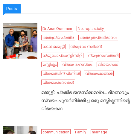
Posts
Dr Arun Oommen
Neuroplasticity
അതുല്യ പ്രതിഭ
അത്ഭുതപ്രതിഭാസം
നടൻ മമ്മൂട്ടി
ന്യൂറോ സർജൻ
ന്യൂറോപ്ലാസ്റ്റിസിറ്റി
ന്യൂറോസർജറി
മസ്തിഷ്കം
വിജയ രഹസ്യം
വിജയഗാഥ
വിജയത്തിന് പിന്നിൽ
വിജയപഥങ്ങൾ
വിജയാശംസകൾ
മമ്മൂട്ടി: പ്രതിഭ ജന്മസിദ്ധമല്ല… ദിവസവും
സ്വയം പുനർനിർമ്മിച്ച ഒരു മസ്തിഷ്കത്തിന്റെ
വിജയകഥ
communication
Family
marriage