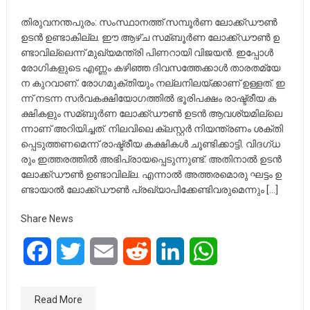
തി​രു​വ​ന​ന്ത​പു​രം: സം​സ്ഥാ​ന​ത്ത് സമ്പൂർണ ലോ​ക്ക്ഡൗ​ണ്‍
ഉടൻ ഉ​ണ്ടാ​കി​ല്ല. ഈ ​ആ​ഴ്ച സ​മ്ബൂ​ര്‍​ണ ലോ​ക്ക്ഡൗ​ണ്‍ ഉ​
ണ്ടാ​വി​ല്ലെ​ന്ന് മു​ഖ്യ​മ​ന്ത്രി പി​ണ​റാ​യി വി​ജ​യ​ന്‍. ഇ​പ്പോ​ള്‍
രോ​ഗി​ക​ളു​ടെ എ​ണ്ണം ക​ഴി​ഞ്ഞ ദി​വ​സ​ത്തേ​ക്കാ​ള്‍ താ​ര​ത​മ്യേ​
ന കു​റ​വാ​ണ്. രോ​ഗ​മു​ക്തി​യും ന​ല്ല​നി​ല​യ്ക്കാ​ണ് ഉ​ള്ള​ത്. ഇ​
ന്ന് ന​ട​ന്ന സ​ര്‍​വ​ക​ക്ഷി​യോ​ഗ​ത്തി​ല്‍ ഭൂ​രി​പ​ക്ഷം രാ​ഷ്ട്രീ​യ ക​
ക്ഷി​ക​ളും സ​മ്ബൂ​ര്‍​ണ ലോ​ക്ക്ഡൗ​ണ്‍ ഉ​ട​ന്‍ ആ​വ​ശ്യ​മി​ല്ലെ​
ന്നാ​ണ് അ​റി​യി​ച്ച​ത്. നി​ല​വി​ലെ ക്ല​സ്റ്റ​ര്‍ നി​യ​ന്ത്ര​ണം ശ​ക്തി​
പ്പെ​ടു​ത്ത​ണ​മെ​ന്ന് രാ​ഷ്ട്രീ​യ ക​ക്ഷി​ക​ള്‍ ചൂ​ണ്ടി​ക്കാ​ട്ടി. വി​ദ​ഗ്ധ​
രും ഇ​ത്ത​ര​ത്തി​ല്‍ അ​ഭി​പ്രാ​യ​പ്പെ​ടു​ന്നു​ണ്ട്. അ​തി​നാ​ല്‍ ഉ​ട​ന്‍
ലോ​ക്ക്ഡൗ​ണ്‍ ഉ​ണ്ടാ​വി​ല്ല. എ​ന്നാ​ല്‍ അ​ത്ത​ര​മൊ​രു ഘ​ട്ടം ഉ​
ണ്ടാ​യാ​ല്‍ ലോ​ക്ക്ഡൗ​ണ്‍ പ്ര​ഖ്യാ​പി​ക്കേ​ണ്ടി​വ​രു​മെ​ന്നും […]
Share News
Facebook
Twitter
Email
Reddit
LinkedIn
WhatsApp
Read More