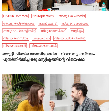
Dr Arun Oommen
Neuroplasticity
അതുല്യ പ്രതിഭ
അത്ഭുതപ്രതിഭാസം
നടൻ മമ്മൂട്ടി
ന്യൂറോ സർജൻ
ന്യൂറോപ്ലാസ്റ്റിസിറ്റി
ന്യൂറോസർജറി
മസ്തിഷ്കം
വിജയ രഹസ്യം
വിജയഗാഥ
വിജയത്തിന് പിന്നിൽ
വിജയപഥങ്ങൾ
വിജയാശംസകൾ
മമ്മൂട്ടി: പ്രതിഭ ജന്മസിദ്ധമല്ല… ദിവസവും സ്വയം
പുനർനിർമ്മിച്ച ഒരു മസ്തിഷ്കത്തിന്റെ വിജയകഥ