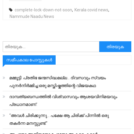
complete-lock-down-not-soon
,
Kerala covid news
,
Nammude Naadu News
അനേഷിക്കുക
സമീപകാല പോസ്റ്റുകൾ
മമ്മൂട്ടി: പ്രതിഭ ജന്മസിദ്ധമല്ല… ദിവസവും സ്വയം
പുനർനിർമ്മിച്ച ഒരു മസ്തിഷ്കത്തിന്റെ വിജയകഥ
ദാമ്പത്യബന്ധത്തിൽ വിശ്വാസവും ആശയവിനിമയവും
പ്രധാനമാണ്.
“അവൾ ചിരിക്കുന്നു… പക്ഷേ ആ ചിരിക്ക് പിന്നിൽ ഒരു
തകർന്ന മനസ്സുണ്ട്.”