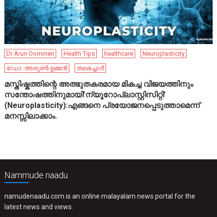
Dr Arun Oommen
Health Tips
healthcare
Neuroplasticity
ഡോ .അരുൺ ഉമ്മൻ
തലച്ചോർ
മസ്തിഷ്കത്തിന്റെ അത്ഭുതകരമായ മികച്ച വിജയത്തിനും
സന്തോഷത്തിനുമായി’ന്യൂറോപ്ലാസ്റ്റിസിറ്റി’
(Neuroplasticity):എങ്ങനെ പ്രയോജനപ്പെടുത്താമെന്ന്
മനസ്സിലാക്കാം.
Nammude naadu
namudenaadu.com is an online malayalam news portal for the
latest news and views.