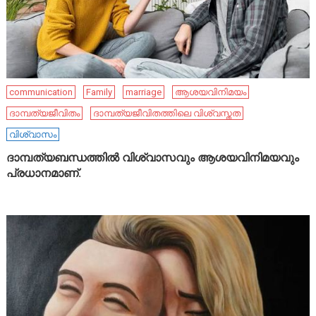
communication
Family
marriage
ആശയവിനിമയം
ദാമ്പത്യജീവിതം
ദാമ്പത്യജീവിതത്തിലെ വിശ്വസ്തത
വിശ്വാസം
ദാമ്പത്യബന്ധത്തിൽ വിശ്വാസവും ആശയവിനിമയവും
പ്രധാനമാണ്.