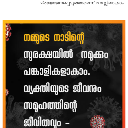
പ്രയോജനപ്പെടുത്താമെന്ന് മനസ്സിലാക്കാം.