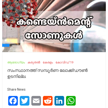
ആരോഗ്യം
കരുതൽ
കേരളം
കോവിഡ് 19
സംസ്ഥാനത്ത് സമ്പൂർണ ലോ​ക്ക്ഡൗ​ണ്‍
ഉടനില്ല.
Share News
Facebook
Twitter
Email
Reddit
LinkedIn
WhatsApp