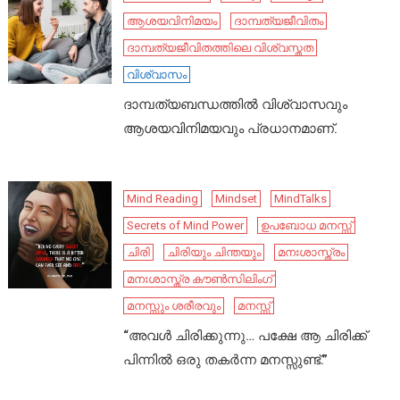
ആശയവിനിമയം
ദാമ്പത്യജീവിതം
ദാമ്പത്യജീവിതത്തിലെ വിശ്വസ്തത
വിശ്വാസം
ദാമ്പത്യബന്ധത്തിൽ വിശ്വാസവും
ആശയവിനിമയവും പ്രധാനമാണ്.
Mind Reading
Mindset
MindTalks
Secrets of Mind Power
ഉപബോധ മനസ്സ്
ചിരി
ചിരിയും ചിന്തയും
മനഃശാസ്ത്രം
മനഃശാസ്ത്ര കൗൺസിലിംഗ്
മനസ്സും ശരീരവും
മനസ്സ്
“അവൾ ചിരിക്കുന്നു… പക്ഷേ ആ ചിരിക്ക്
പിന്നിൽ ഒരു തകർന്ന മനസ്സുണ്ട്.”