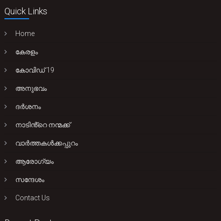
Quick Links
Home
കേരളം
കോവിഡ് 19
അനുഭവം
ദർശനം
നാടിൻ്റെ നന്മക്ക്
വാർത്തകൾക്കപ്പുറം
ആരോഗ്യം
സന്ദേശം
Contact Us