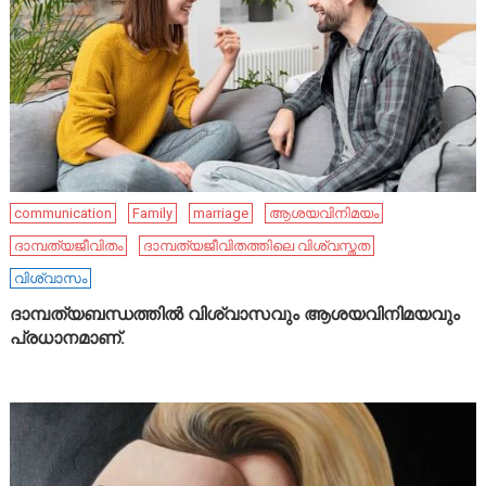
communication
Family
marriage
ആശയവിനിമയം
ദാമ്പത്യജീവിതം
ദാമ്പത്യജീവിതത്തിലെ വിശ്വസ്തത
വിശ്വാസം
ദാമ്പത്യബന്ധത്തിൽ വിശ്വാസവും ആശയവിനിമയവും
പ്രധാനമാണ്.