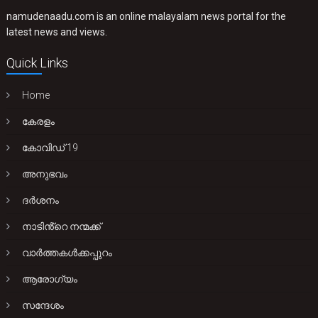
namudenaadu.com is an online malayalam news portal for the
latest news and views.
Quick Links
Home
കേരളം
കോവിഡ് 19
അനുഭവം
ദർശനം
നാടിൻ്റെ നന്മക്ക്
വാർത്തകൾക്കപ്പുറം
ആരോഗ്യം
സന്ദേശം