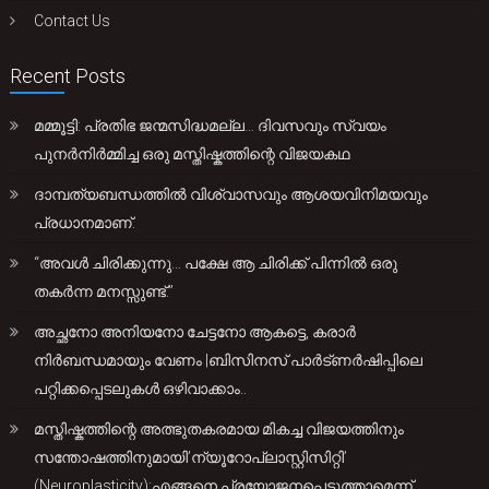
Contact Us
Recent Posts
മമ്മൂട്ടി: പ്രതിഭ ജന്മസിദ്ധമല്ല… ദിവസവും സ്വയം
പുനർനിർമ്മിച്ച ഒരു മസ്തിഷ്കത്തിന്റെ വിജയകഥ
ദാമ്പത്യബന്ധത്തിൽ വിശ്വാസവും ആശയവിനിമയവും
പ്രധാനമാണ്.
“അവൾ ചിരിക്കുന്നു… പക്ഷേ ആ ചിരിക്ക് പിന്നിൽ ഒരു
തകർന്ന മനസ്സുണ്ട്.”
അച്ഛനോ അനിയനോ ചേട്ടനോ ആകട്ടെ, കരാർ
നിർബന്ധമായും വേണം |ബിസിനസ് പാർട്ണർഷിപ്പിലെ
പറ്റിക്കപ്പെടലുകൾ ഒഴിവാക്കാം..
മസ്തിഷ്കത്തിന്റെ അത്ഭുതകരമായ മികച്ച വിജയത്തിനും
സന്തോഷത്തിനുമായി’ന്യൂറോപ്ലാസ്റ്റിസിറ്റി’
(Neuroplasticity):എങ്ങനെ പ്രയോജനപ്പെടുത്താമെന്ന്