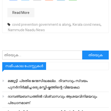
Read More
covid prevention government is along
,
Kerala covid news
,
Nammude Naadu News
അനേഷിക്കുക
സമീപകാല പോസ്റ്റുകൾ
മമ്മൂട്ടി: പ്രതിഭ ജന്മസിദ്ധമല്ല… ദിവസവും സ്വയം
പുനർനിർമ്മിച്ച ഒരു മസ്തിഷ്കത്തിന്റെ വിജയകഥ
ദാമ്പത്യബന്ധത്തിൽ വിശ്വാസവും ആശയവിനിമയവും
പ്രധാനമാണ്.