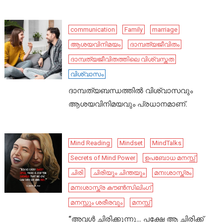
communication
Family
marriage
ആശയവിനിമയം
ദാമ്പത്യജീവിതം
ദാമ്പത്യജീവിതത്തിലെ വിശ്വസ്തത
വിശ്വാസം
ദാമ്പത്യബന്ധത്തിൽ വിശ്വാസവും
ആശയവിനിമയവും പ്രധാനമാണ്.
Mind Reading
Mindset
MindTalks
Secrets of Mind Power
ഉപബോധ മനസ്സ്
ചിരി
ചിരിയും ചിന്തയും
മനഃശാസ്ത്രം
മനഃശാസ്ത്ര കൗൺസിലിംഗ്
മനസ്സും ശരീരവും
മനസ്സ്
“അവൾ ചിരിക്കുന്നു… പക്ഷേ ആ ചിരിക്ക്