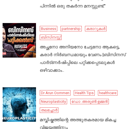
പിന്നിൽ ഒരു തകർന്ന മനസ്സുണ്ട്.”
Business
partnership
കരാറുകൾ
ബിസിനസ്സ്
അച്ഛനോ അനിയനോ ചേട്ടനോ ആകട്ടെ,
കരാർ നിർബന്ധമായും വേണം |ബിസിനസ്
പാർട്ണർഷിപ്പിലെ പറ്റിക്കപ്പെടലുകൾ
ഒഴിവാക്കാം..
Dr Arun Oommen
Health Tips
healthcare
Neuroplasticity
ഡോ .അരുൺ ഉമ്മൻ
തലച്ചോർ
മസ്തിഷ്കത്തിന്റെ അത്ഭുതകരമായ മികച്ച
വിജയത്തിനും