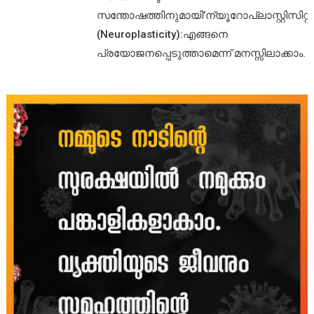
സന്തോഷത്തിനുമായി’ന്യൂറോപ്ലാസ്റ്റിസിറ്റി’
(Neuroplasticity):എങ്ങനെ
പ്രയോജനപ്പെടുത്താമെന്ന് മനസ്സിലാക്കാം.