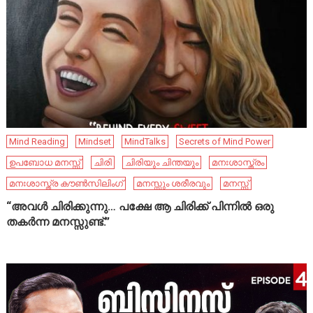
Mind Reading
Mindset
MindTalks
Secrets of Mind Power
ഉപബോധ മനസ്സ്
ചിരി
ചിരിയും ചിന്തയും
മനഃശാസ്ത്രം
മനഃശാസ്ത്ര കൗൺസിലിംഗ്
മനസ്സും ശരീരവും
മനസ്സ്
“അവൾ ചിരിക്കുന്നു… പക്ഷേ ആ ചിരിക്ക് പിന്നിൽ ഒരു
തകർന്ന മനസ്സുണ്ട്.”