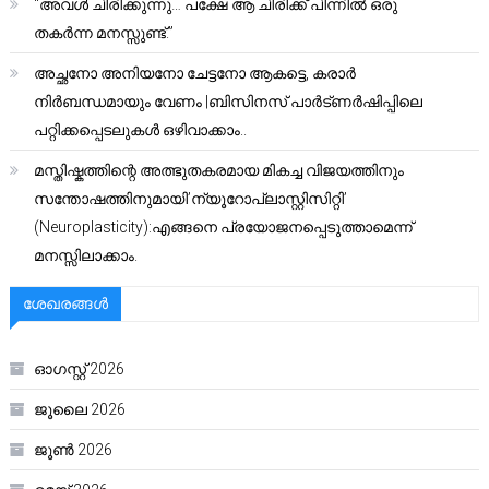
“അവൾ ചിരിക്കുന്നു… പക്ഷേ ആ ചിരിക്ക് പിന്നിൽ ഒരു
തകർന്ന മനസ്സുണ്ട്.”
അച്ഛനോ അനിയനോ ചേട്ടനോ ആകട്ടെ, കരാർ
നിർബന്ധമായും വേണം |ബിസിനസ് പാർട്ണർഷിപ്പിലെ
പറ്റിക്കപ്പെടലുകൾ ഒഴിവാക്കാം..
മസ്തിഷ്കത്തിന്റെ അത്ഭുതകരമായ മികച്ച വിജയത്തിനും
സന്തോഷത്തിനുമായി’ന്യൂറോപ്ലാസ്റ്റിസിറ്റി’
(Neuroplasticity):എങ്ങനെ പ്രയോജനപ്പെടുത്താമെന്ന്
മനസ്സിലാക്കാം.
ശേഖരങ്ങൾ
ഓഗസ്റ്റ്‌ 2026
ജൂലൈ 2026
ജൂൺ 2026