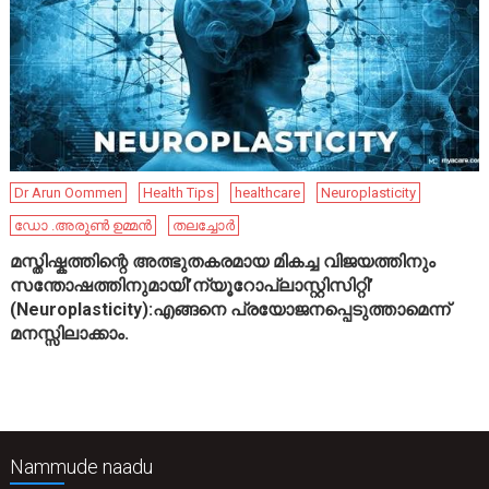
Dr Arun Oommen
Health Tips
healthcare
Neuroplasticity
ഡോ .അരുൺ ഉമ്മൻ
തലച്ചോർ
മസ്തിഷ്കത്തിന്റെ അത്ഭുതകരമായ മികച്ച വിജയത്തിനും
സന്തോഷത്തിനുമായി’ന്യൂറോപ്ലാസ്റ്റിസിറ്റി’
(Neuroplasticity):എങ്ങനെ പ്രയോജനപ്പെടുത്താമെന്ന്
മനസ്സിലാക്കാം.
Nammude naadu