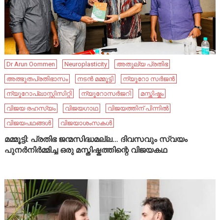
Dr Arun Oommen
Neuroplasticity
അതുല്യ പ്രതിഭ
അത്ഭുതപ്രതിഭാസം
നടൻ മമ്മൂട്ടി
ന്യൂറോ സർജൻ
ന്യൂറോപ്ലാസ്റ്റിസിറ്റി
ന്യൂറോസർജറി
മസ്തിഷ്കം
വിജയ രഹസ്യം
വിജയഗാഥ
വിജയത്തിന് പിന്നിൽ
വിജയപഥങ്ങൾ
വിജയാശംസകൾ
മമ്മൂട്ടി: പ്രതിഭ ജന്മസിദ്ധമല്ല… ദിവസവും സ്വയം
പുനർനിർമ്മിച്ച ഒരു മസ്തിഷ്കത്തിന്റെ വിജയകഥ