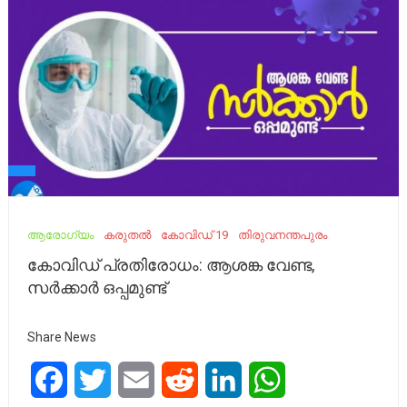
ആരോഗ്യം
കരുതൽ
കോവിഡ് 19
തിരുവനന്തപുരം
കോവിഡ് പ്രതിരോധം: ആശങ്ക വേണ്ട,
സർക്കാർ ഒപ്പമുണ്ട്
Share News
Facebook
Twitter
Email
Reddit
LinkedIn
WhatsApp