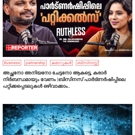
Business
partnership
കരാറുകൾ
ബിസിനസ്സ്
അച്ഛനോ അനിയനോ ചേട്ടനോ ആകട്ടെ, കരാർ
നിർബന്ധമായും വേണം |ബിസിനസ് പാർട്ണർഷിപ്പിലെ
പറ്റിക്കപ്പെടലുകൾ ഒഴിവാക്കാം..