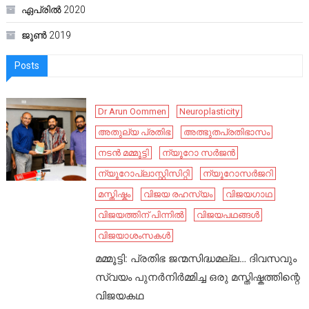
ഏപ്രിൽ 2020
ജൂൺ 2019
Posts
Dr Arun Oommen
Neuroplasticity
അതുല്യ പ്രതിഭ
അത്ഭുതപ്രതിഭാസം
നടൻ മമ്മൂട്ടി
ന്യൂറോ സർജൻ
ന്യൂറോപ്ലാസ്റ്റിസിറ്റി
ന്യൂറോസർജറി
മസ്തിഷ്കം
വിജയ രഹസ്യം
വിജയഗാഥ
വിജയത്തിന് പിന്നിൽ
വിജയപഥങ്ങൾ
വിജയാശംസകൾ
മമ്മൂട്ടി: പ്രതിഭ ജന്മസിദ്ധമല്ല… ദിവസവും
സ്വയം പുനർനിർമ്മിച്ച ഒരു മസ്തിഷ്കത്തിന്റെ
വിജയകഥ