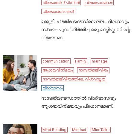
വിജയത്തിന് പിന്നിൽ
വിജയപഥങ്ങൾ
വിജയാശംസകൾ
മമ്മൂട്ടി: പ്രതിഭ ജന്മസിദ്ധമല്ല… ദിവസവും
സ്വയം പുനർനിർമ്മിച്ച ഒരു മസ്തിഷ്കത്തിന്റെ
വിജയകഥ
communication
Family
marriage
ആശയവിനിമയം
ദാമ്പത്യജീവിതം
ദാമ്പത്യജീവിതത്തിലെ വിശ്വസ്തത
വിശ്വാസം
ദാമ്പത്യബന്ധത്തിൽ വിശ്വാസവും
ആശയവിനിമയവും പ്രധാനമാണ്.
Mind Reading
Mindset
MindTalks