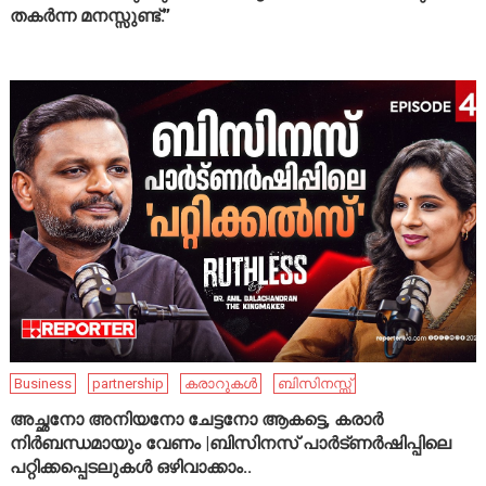
തകർന്ന മനസ്സുണ്ട്.”
Business
partnership
കരാറുകൾ
ബിസിനസ്സ്
അച്ഛനോ അനിയനോ ചേട്ടനോ ആകട്ടെ, കരാർ
നിർബന്ധമായും വേണം |ബിസിനസ് പാർട്ണർഷിപ്പിലെ
പറ്റിക്കപ്പെടലുകൾ ഒഴിവാക്കാം..