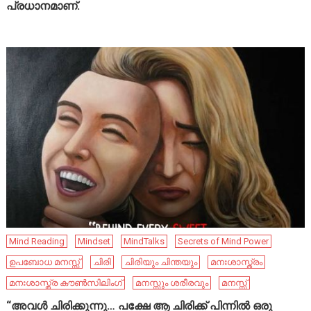
പ്രധാനമാണ്.
Mind Reading
Mindset
MindTalks
Secrets of Mind Power
ഉപബോധ മനസ്സ്
ചിരി
ചിരിയും ചിന്തയും
മനഃശാസ്ത്രം
മനഃശാസ്ത്ര കൗൺസിലിംഗ്
മനസ്സും ശരീരവും
മനസ്സ്
“അവൾ ചിരിക്കുന്നു… പക്ഷേ ആ ചിരിക്ക് പിന്നിൽ ഒരു