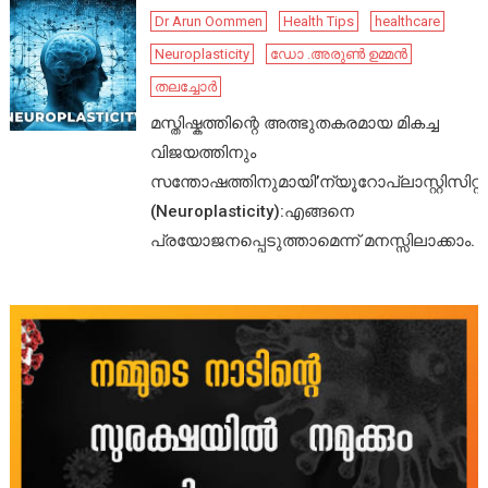
Dr Arun Oommen
Health Tips
healthcare
Neuroplasticity
ഡോ .അരുൺ ഉമ്മൻ
തലച്ചോർ
മസ്തിഷ്കത്തിന്റെ അത്ഭുതകരമായ മികച്ച
വിജയത്തിനും
സന്തോഷത്തിനുമായി’ന്യൂറോപ്ലാസ്റ്റിസിറ്റി’
(Neuroplasticity):എങ്ങനെ
പ്രയോജനപ്പെടുത്താമെന്ന് മനസ്സിലാക്കാം.