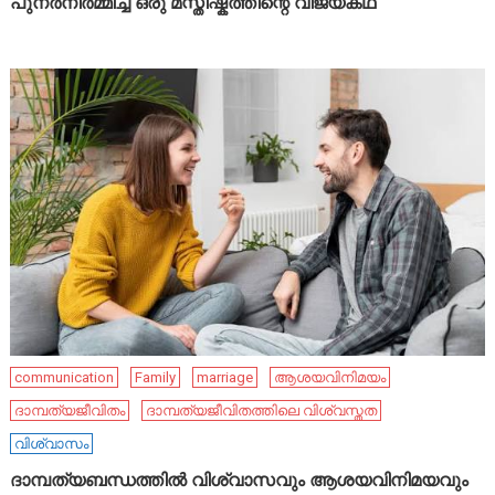
പുനർനിർമ്മിച്ച ഒരു മസ്തിഷ്കത്തിന്റെ വിജയകഥ
communication
Family
marriage
ആശയവിനിമയം
ദാമ്പത്യജീവിതം
ദാമ്പത്യജീവിതത്തിലെ വിശ്വസ്തത
വിശ്വാസം
ദാമ്പത്യബന്ധത്തിൽ വിശ്വാസവും ആശയവിനിമയവും