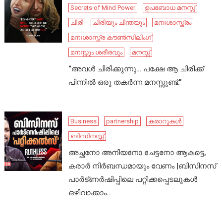
Secrets of Mind Power
ഉപബോധ മനസ്സ്
ചിരി
ചിരിയും ചിന്തയും
മനഃശാസ്ത്രം
മനഃശാസ്ത്ര കൗൺസിലിംഗ്
മനസ്സും ശരീരവും
മനസ്സ്
“അവൾ ചിരിക്കുന്നു… പക്ഷേ ആ ചിരിക്ക്
പിന്നിൽ ഒരു തകർന്ന മനസ്സുണ്ട്.”
Business
partnership
കരാറുകൾ
ബിസിനസ്സ്
അച്ഛനോ അനിയനോ ചേട്ടനോ ആകട്ടെ,
കരാർ നിർബന്ധമായും വേണം |ബിസിനസ്
പാർട്ണർഷിപ്പിലെ പറ്റിക്കപ്പെടലുകൾ
ഒഴിവാക്കാം..