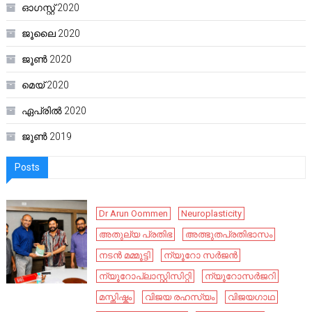
ഓഗസ്റ്റ്‌ 2020
ജൂലൈ 2020
ജൂൺ 2020
മെയ്‌ 2020
ഏപ്രിൽ 2020
ജൂൺ 2019
Posts
Dr Arun Oommen
Neuroplasticity
അതുല്യ പ്രതിഭ
അത്ഭുതപ്രതിഭാസം
നടൻ മമ്മൂട്ടി
ന്യൂറോ സർജൻ
ന്യൂറോപ്ലാസ്റ്റിസിറ്റി
ന്യൂറോസർജറി
മസ്തിഷ്കം
വിജയ രഹസ്യം
വിജയഗാഥ