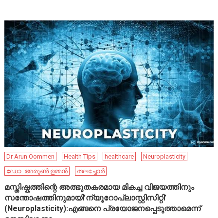
Dr Arun Oommen
Health Tips
healthcare
Neuroplasticity
ഡോ .അരുൺ ഉമ്മൻ
തലച്ചോർ
മസ്തിഷ്കത്തിന്റെ അത്ഭുതകരമായ മികച്ച വിജയത്തിനും
സന്തോഷത്തിനുമായി’ന്യൂറോപ്ലാസ്റ്റിസിറ്റി’
(Neuroplasticity):എങ്ങനെ പ്രയോജനപ്പെടുത്താമെന്ന്