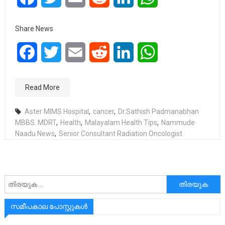
Share News
Facebook
Twitter
Email
Reddit
LinkedIn
WhatsApp
Read More
Aster MIMS Hospital
,
cancer
,
Dr.Sathish Padmanabhan
MBBS. MDRT
,
Health
,
Malayalam Health Tips
,
Nammude
Naadu News
,
Senior Consultant Radiation Oncologist
അനേഷിക്കുക
സമീപകാല പോസ്റ്റുകൾ