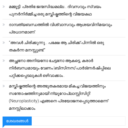
മമ്മൂട്ടി: പ്രതിഭ ജന്മസിദ്ധമല്ല… ദിവസവും സ്വയം
പുനർനിർമ്മിച്ച ഒരു മസ്തിഷ്കത്തിന്റെ വിജയകഥ
ദാമ്പത്യബന്ധത്തിൽ വിശ്വാസവും ആശയവിനിമയവും
പ്രധാനമാണ്.
“അവൾ ചിരിക്കുന്നു… പക്ഷേ ആ ചിരിക്ക് പിന്നിൽ ഒരു
തകർന്ന മനസ്സുണ്ട്.”
അച്ഛനോ അനിയനോ ചേട്ടനോ ആകട്ടെ, കരാർ
നിർബന്ധമായും വേണം |ബിസിനസ് പാർട്ണർഷിപ്പിലെ
പറ്റിക്കപ്പെടലുകൾ ഒഴിവാക്കാം..
മസ്തിഷ്കത്തിന്റെ അത്ഭുതകരമായ മികച്ച വിജയത്തിനും
സന്തോഷത്തിനുമായി’ന്യൂറോപ്ലാസ്റ്റിസിറ്റി’
(Neuroplasticity):എങ്ങനെ പ്രയോജനപ്പെടുത്താമെന്ന്
മനസ്സിലാക്കാം.
ശേഖരങ്ങൾ