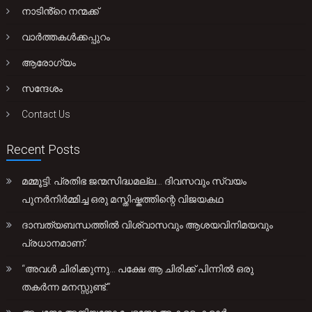
നാടിൻ്റെ നന്മക്ക്
വാർത്തകൾക്കപ്പുറം
ആരോഗ്യം
സന്ദേശം
Contact Us
Recent Posts
മമ്മൂട്ടി: പ്രതിഭ ജന്മസിദ്ധമല്ല… ദിവസവും സ്വയം
പുനർനിർമ്മിച്ച ഒരു മസ്തിഷ്കത്തിന്റെ വിജയകഥ
ദാമ്പത്യബന്ധത്തിൽ വിശ്വാസവും ആശയവിനിമയവും
പ്രധാനമാണ്.
“അവൾ ചിരിക്കുന്നു… പക്ഷേ ആ ചിരിക്ക് പിന്നിൽ ഒരു
തകർന്ന മനസ്സുണ്ട്.”