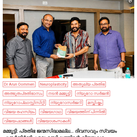
Dr Arun Oommen
Neuroplasticity
അതുല്യ പ്രതിഭ
അത്ഭുതപ്രതിഭാസം
നടൻ മമ്മൂട്ടി
ന്യൂറോ സർജൻ
ന്യൂറോപ്ലാസ്റ്റിസിറ്റി
ന്യൂറോസർജറി
മസ്തിഷ്കം
വിജയ രഹസ്യം
വിജയഗാഥ
വിജയത്തിന് പിന്നിൽ
വിജയപഥങ്ങൾ
വിജയാശംസകൾ
മമ്മൂട്ടി: പ്രതിഭ ജന്മസിദ്ധമല്ല… ദിവസവും സ്വയം