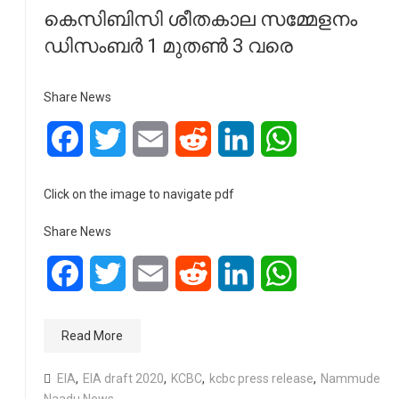
കെസിബിസി ശീതകാല സമ്മേളനം
ഡിസംബർ 1 മുതണ്‍ 3 വരെ
Share News
Facebook
Twitter
Email
Reddit
LinkedIn
WhatsApp
Click on the image to navigate pdf
Share News
Facebook
Twitter
Email
Reddit
LinkedIn
WhatsApp
Read More
EIA
,
EIA draft 2020
,
KCBC
,
kcbc press release
,
Nammude