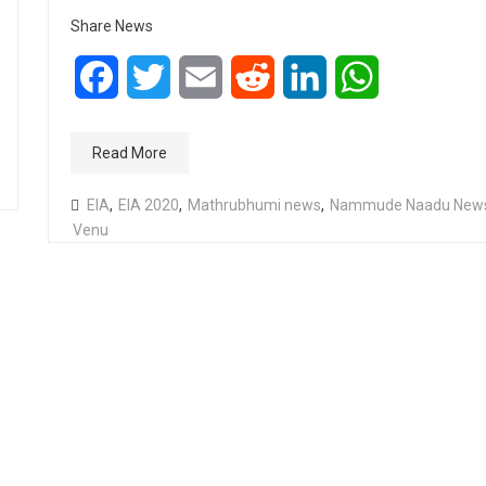
Share News
Facebook
Twitter
Email
Reddit
LinkedIn
WhatsApp
Read More
EIA
,
EIA 2020
,
Mathrubhumi news
,
Nammude Naadu New
Venu