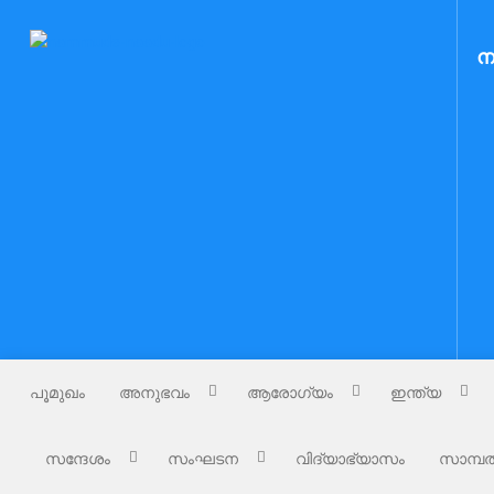
Skip
to
Nammude Naadu
ന
നമ്മുടെ നാട്
content
പൂമുഖം
അനുഭവം
ആരോഗ്യം
ഇന്ത്യ
സന്ദേശം
സംഘടന
വിദ്യാഭ്യാസം
സാമ്പത