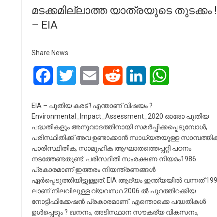
മടക്കമില്ലാത്ത യാത്രയുടെ തുടക്കം !
– EIA
Share News
Facebook
Twitter
Email
Reddit
LinkedIn
WhatsApp
EIA – പുതിയ കരട് ! എന്താണ് വിഷയം ?
Environmental_Impact_Assessment_2020 ഓരോ പുതിയ
പദ്ധതികളും അനുവാദത്തിനായി സമർപ്പിക്കപ്പെടുമ്പോൾ,
പരിസ്ഥിതിക്ക് അവ ഉണ്ടാക്കാൻ സാധ്യതയുള്ള സാമ്പത്തിക
പാരിസ്ഥിതിക, സാമൂഹിക ആഘാതത്തെപ്പറ്റി പഠനം
നടത്തേണ്ടതുണ്ട്. പരിസ്ഥിതി സംരക്ഷണ നിയമം1986
പ്രകാരമാണ് ഇത്തരം നിയന്ത്രണങ്ങൾ
ഏർപ്പെടുത്തിയിട്ടുള്ളത്. EIA ആദ്യം ഇന്ത്യയിൽ വന്നത് 19
ലാണ്.നിലവിലുള്ള വ്യവസ്ഥ 2006 ൽ പുറത്തിറക്കിയ
നോട്ടിഫിക്കേഷൻ പ്രകാരമാണ്. എന്തൊക്കെ പദ്ധതികൾ
ഉൾപ്പെടും ? ഖനനം, അടിസ്ഥാന സൗകര്യ വികസനം,