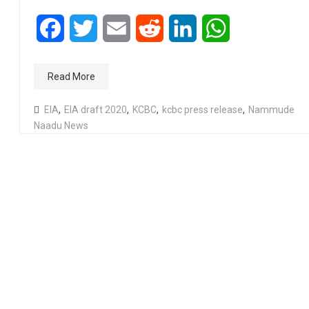
Facebook
Twitter
Email
Reddit
LinkedIn
WhatsApp
Read More
EIA
,
EIA draft 2020
,
KCBC
,
kcbc press release
,
Nammude
Naadu News