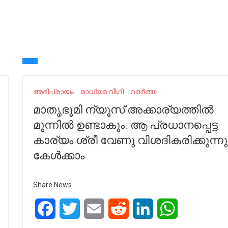
അഭിപ്രായം
മാധ്യമ വീഥി
വാർത്ത
മാതൃഭൂമി ന്യൂസ്‌ അക്കാര്യത്തിൽ
മുന്നിൽ ഉണ്ടാകും. ആ പ്രധാനപ്പെട്ട
കാര്യം ശ്രീ വേണു വിശദികരിക്കുന്നു
കേൾക്കാം
Share News
Facebook
Twitter
Email
Reddit
LinkedIn
WhatsApp