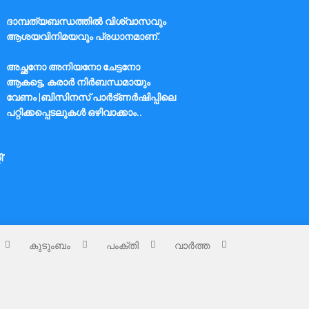
ദാമ്പത്യബന്ധത്തിൽ വിശ്വാസവും
ആശയവിനിമയവും പ്രധാനമാണ്.
അച്ഛനോ അനിയനോ ചേട്ടനോ
ആകട്ടെ, കരാർ നിർബന്ധമായും
വേണം |ബിസിനസ് പാർട്ണർഷിപ്പിലെ
പറ്റിക്കപ്പെടലുകൾ ഒഴിവാക്കാം..
ി’
കുടുംബം
പംക്തി
വാർത്ത