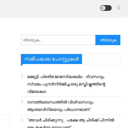
അനേഷിക്കുക
സമീപകാല പോസ്റ്റുകൾ
മമ്മൂട്ടി: പ്രതിഭ ജന്മസിദ്ധമല്ല… ദിവസവും
സ്വയം പുനർനിർമ്മിച്ച ഒരു മസ്തിഷ്കത്തിന്റെ
വിജയകഥ
ദാമ്പത്യബന്ധത്തിൽ വിശ്വാസവും
ആശയവിനിമയവും പ്രധാനമാണ്.
“അവൾ ചിരിക്കുന്നു… പക്ഷേ ആ ചിരിക്ക് പിന്നിൽ
ഒരു തകർന്ന മനസ്സുണ്ട്.”