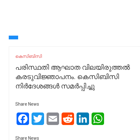
കെസിബിസി
പരിസ്ഥതി ആഘാത വിലയിരുത്തൽ
കരടുവിജ്ഞാപനം. കെസിബിസി
നിർദേശങ്ങൾ സമർപ്പിച്ചു
Share News
Facebook
Twitter
Email
Reddit
LinkedIn
WhatsApp
Share News