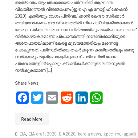
അത്യന്തം ആപല്‍ക്കരമായ പരിസ്ഥിതി ആഘാത
വിലയിരുത്തല്‍ വിജ്ഞാപനം(ഇ.ഐ.എ നോട്ടിഫിക്കേഷന്‍
2020) എത്രയും വേഗം പിന്‍വലിക്കാന്‍ കേന്ദ്ര സര്‍ക്കാര്‍
തയ്യാറാകണം.ഈ വിഷയത്തില്‍ നിലപാട് വ്യക്തമാക്കാന്‍
കേരള സര്‍ക്കാര്‍ അവസാന നിമിഷത്തിലും തയ്യാറാകാത്തത്
നിര്‍ഭാഗ്യകരമാണ്. പ്രധാനമന്ത്രി നരേന്ദ്രമോദിയുടെ
അതേപാതയിലാണ് കേരള മുഖ്യമന്ത്രിയും മുന്നോട്ട്
പോകുന്നത്. പരിസ്ഥിതിയെ തകര്‍ക്കുന്ന കാര്യത്തിലും രണ്ടു
സര്‍ക്കാരും തുല്യപങ്കാളികളാണ്. പരിസ്ഥിതി ലോല
പ്രദേശങ്ങളില്‍പ്പോലും ക്വാറികള്‍ക്ക് തുടരെ അനുമതി
നല്‍കുകയാണ് […]
Share News
Facebook
Twitter
Email
Reddit
LinkedIn
WhatsApp
Read More
EIA
,
EIA draft 2020
,
EIA2020
,
kerala news
,
kpcc
,
mullappalli