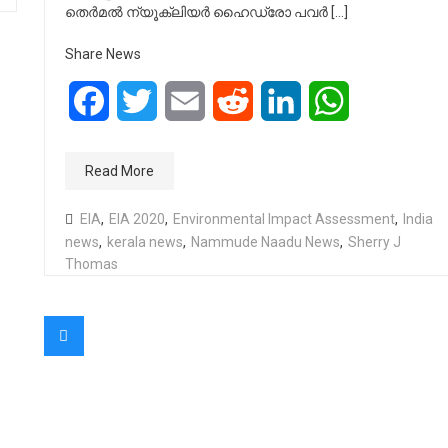
തെർമൽ ന്യൂക്ലിയർ ഹൈഡ്രോ പവർ […]
Share News
Facebook
Twitter
Email
Reddit
LinkedIn
WhatsApp
Read More
EIA
,
EIA 2020
,
Environmental Impact Assessment
,
India
news
,
kerala news
,
Nammude Naadu News
,
Sherry J
Thomas