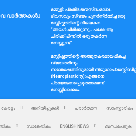
മമ്മൂട്ടി: പ്രതിഭ ജന്മസിദ്ധമല്ല…
വ വാർത്തകൾ
ദിവസവും സ്വയം പുനർനിർമ്മിച്ച ഒരു
മസ്തിഷ്കത്തിന്റെ വിജയകഥ
“അവൾ ചിരിക്കുന്നു… പക്ഷേ ആ
ചിരിക്ക് പിന്നിൽ ഒരു തകർന്ന
മനസ്സുണ്ട്.”
മസ്തിഷ്കത്തിന്റെ അത്ഭുതകരമായ മികച്ച
വിജയത്തിനും
സന്തോഷത്തിനുമായി’ന്യൂറോപ്ലാസ്റ്റിസിറ്റ
(Neuroplasticity):എങ്ങനെ
പ്രയോജനപ്പെടുത്താമെന്ന്
മനസ്സിലാക്കാം.
കേരളം
അറിയിപ്പുകൾ
പ്രാർത്ഥന
സാംസ്കാരികം
്തികം
സാങ്കേതികം
ENGLISH NEWS
ബന്ധപെടുക