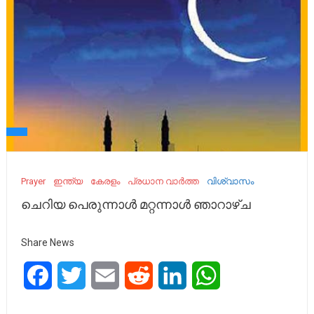
Prayer
ഇന്ത്യ
കേരളം
പ്രധാന വാർത്ത
വിശ്വാസം
ചെറിയ പെരുന്നാൾ മറ്റന്നാൾ ഞാറാഴ്ച
Share News
Facebook
Twitter
Email
Reddit
LinkedIn
WhatsApp