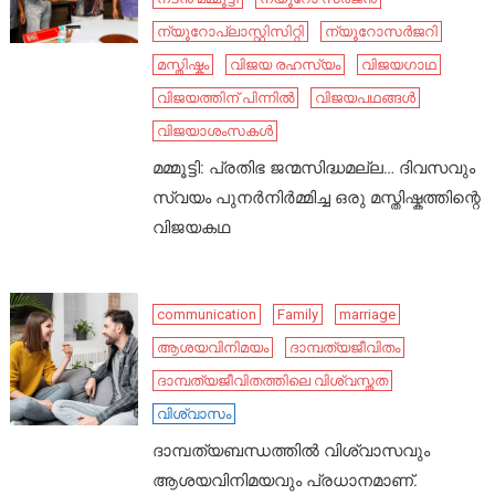
ന്യൂറോപ്ലാസ്റ്റിസിറ്റി
ന്യൂറോസർജറി
മസ്തിഷ്കം
വിജയ രഹസ്യം
വിജയഗാഥ
വിജയത്തിന് പിന്നിൽ
വിജയപഥങ്ങൾ
വിജയാശംസകൾ
മമ്മൂട്ടി: പ്രതിഭ ജന്മസിദ്ധമല്ല… ദിവസവും
സ്വയം പുനർനിർമ്മിച്ച ഒരു മസ്തിഷ്കത്തിന്റെ
വിജയകഥ
communication
Family
marriage
ആശയവിനിമയം
ദാമ്പത്യജീവിതം
ദാമ്പത്യജീവിതത്തിലെ വിശ്വസ്തത
വിശ്വാസം
ദാമ്പത്യബന്ധത്തിൽ വിശ്വാസവും
ആശയവിനിമയവും പ്രധാനമാണ്.