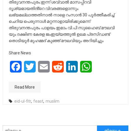
തിരുവനന്തപുരം:ഇന്ന് ശവ്വാൽ മാസപ്പിറവി
ദൃശ്യമായതിൻ്റെ വിവരങ്ങളൊന്നും
ലഭ്യമല്ലാത്തതിനാൽ നാളെ റംസാൻ 30 പൂർത്തീകരിച്ച്
ചെറിയ പെരുന്നാൾ മറ്റന്നാളായിരിക്കുമെന്ന്
തിരുവനന്തപുരം പാളയം ഇമാം വി.പി സുഹൈബ് മൗലവി
യും ദക്ഷിണ കേരള ജംഇയ്യത്തുൽ ഉലമ പ്രസിഡണ്ട്
തൊടിയൂർ മുഹമ്മദ് കുഞ്ഞ് മൗലവിയും അറിയിച്ചും
Share News
Facebook
Twitter
Email
Reddit
LinkedIn
WhatsApp
Read More
eid-ul-fitr
,
feast
,
muslim
അനേഷിക്കുക