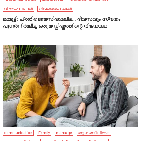
വിജയപഥങ്ങൾ
വിജയാശംസകൾ
മമ്മൂട്ടി: പ്രതിഭ ജന്മസിദ്ധമല്ല… ദിവസവും സ്വയം
പുനർനിർമ്മിച്ച ഒരു മസ്തിഷ്കത്തിന്റെ വിജയകഥ
communication
Family
marriage
ആശയവിനിമയം