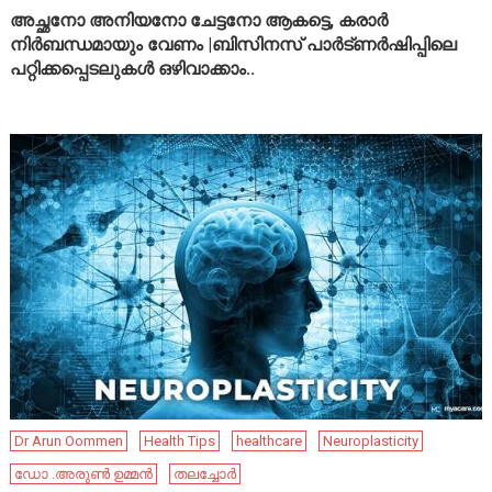
അച്ഛനോ അനിയനോ ചേട്ടനോ ആകട്ടെ, കരാർ
നിർബന്ധമായും വേണം |ബിസിനസ് പാർട്ണർഷിപ്പിലെ
പറ്റിക്കപ്പെടലുകൾ ഒഴിവാക്കാം..
Dr Arun Oommen
Health Tips
healthcare
Neuroplasticity
ഡോ .അരുൺ ഉമ്മൻ
തലച്ചോർ