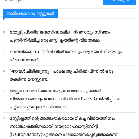
സമീപകാല പോസ്റ്റുകൾ
മമ്മൂട്ടി: പ്രതിഭ ജന്മസിദ്ധമല്ല… ദിവസവും സ്വയം
പുനർനിർമ്മിച്ച ഒരു മസ്തിഷ്കത്തിന്റെ വിജയകഥ
ദാമ്പത്യബന്ധത്തിൽ വിശ്വാസവും ആശയവിനിമയവും
പ്രധാനമാണ്.
“അവൾ ചിരിക്കുന്നു… പക്ഷേ ആ ചിരിക്ക് പിന്നിൽ ഒരു
തകർന്ന മനസ്സുണ്ട്.”
അച്ഛനോ അനിയനോ ചേട്ടനോ ആകട്ടെ, കരാർ
നിർബന്ധമായും വേണം |ബിസിനസ് പാർട്ണർഷിപ്പിലെ
പറ്റിക്കപ്പെടലുകൾ ഒഴിവാക്കാം..
മസ്തിഷ്കത്തിന്റെ അത്ഭുതകരമായ മികച്ച വിജയത്തിനും
സന്തോഷത്തിനുമായി’ന്യൂറോപ്ലാസ്റ്റിസിറ്റി’
(Neuroplasticity):എങ്ങനെ പ്രയോജനപ്പെടുത്താമെന്ന്