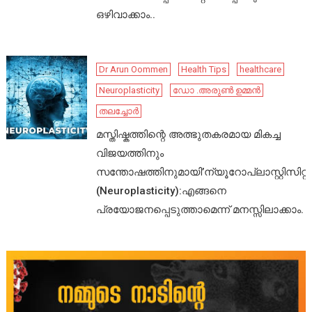
ഒഴിവാക്കാം..
Dr Arun Oommen
Health Tips
healthcare
Neuroplasticity
ഡോ .അരുൺ ഉമ്മൻ
തലച്ചോർ
മസ്തിഷ്കത്തിന്റെ അത്ഭുതകരമായ മികച്ച
വിജയത്തിനും
സന്തോഷത്തിനുമായി’ന്യൂറോപ്ലാസ്റ്റിസിറ്റി’
(Neuroplasticity):എങ്ങനെ
പ്രയോജനപ്പെടുത്താമെന്ന് മനസ്സിലാക്കാം.