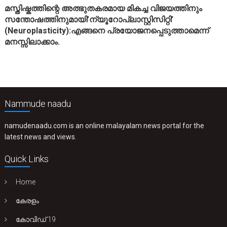
മസ്തിഷ്കത്തിന്റെ അത്ഭുതകരമായ മികച്ച വിജയത്തിനും
സന്തോഷത്തിനുമായി’ന്യൂറോപ്ലാസ്റ്റിസിറ്റി’
(Neuroplasticity):എങ്ങനെ പ്രയോജനപ്പെടുത്താമെന്ന്
മനസ്സിലാക്കാം.
Nammude naadu
namudenaadu.com is an online malayalam news portal for the
latest news and views.
Quick Links
Home
കേരളം
കോവിഡ് 19