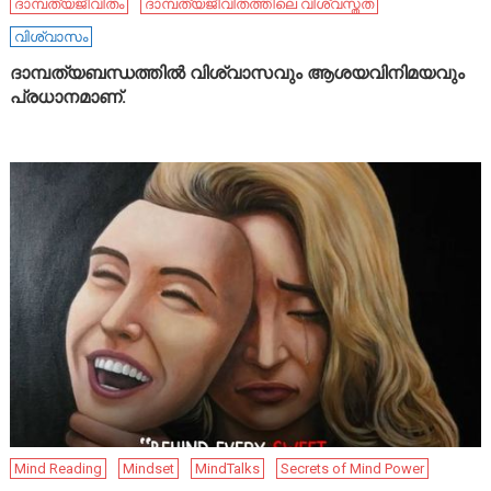
ദാമ്പത്യജീവിതം
ദാമ്പത്യജീവിതത്തിലെ വിശ്വസ്തത
വിശ്വാസം
ദാമ്പത്യബന്ധത്തിൽ വിശ്വാസവും ആശയവിനിമയവും
പ്രധാനമാണ്.
Mind Reading
Mindset
MindTalks
Secrets of Mind Power