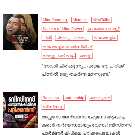
Mind Reading
Mindset
MindTalks
Secrets of Mind Power
ഉപബോധ മനസ്സ്
ചിരി
ചിരിയും ചിന്തയും
മനഃശാസ്ത്രം
മനഃശാസ്ത്ര കൗൺസിലിംഗ്
മനസ്സും ശരീരവും
മനസ്സ്
“അവൾ ചിരിക്കുന്നു… പക്ഷേ ആ ചിരിക്ക്
പിന്നിൽ ഒരു തകർന്ന മനസ്സുണ്ട്.”
Business
partnership
കരാറുകൾ
ബിസിനസ്സ്
അച്ഛനോ അനിയനോ ചേട്ടനോ ആകട്ടെ,
കരാർ നിർബന്ധമായും വേണം |ബിസിനസ്
പാർട്ണർഷിപ്പിലെ പറ്റിക്കപ്പെടലുകൾ