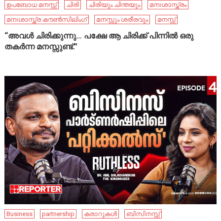
ഉപബോധ മനസ്സ്
ചിരി
ചിരിയും ചിന്തയും
മനഃശാസ്ത്രം
മനഃശാസ്ത്ര കൗൺസിലിംഗ്
മനസ്സും ശരീരവും
മനസ്സ്
“അവൾ ചിരിക്കുന്നു… പക്ഷേ ആ ചിരിക്ക് പിന്നിൽ ഒരു
തകർന്ന മനസ്സുണ്ട്.”
Business
partnership
കരാറുകൾ
ബിസിനസ്സ്