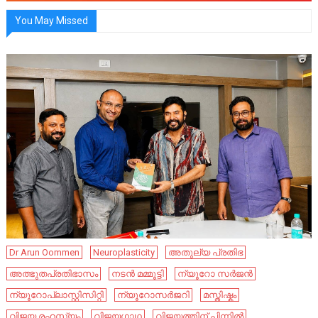
You May Missed
Dr Arun Oommen
Neuroplasticity
അതുല്യ പ്രതിഭ
അത്ഭുതപ്രതിഭാസം
നടൻ മമ്മൂട്ടി
ന്യൂറോ സർജൻ
ന്യൂറോപ്ലാസ്റ്റിസിറ്റി
ന്യൂറോസർജറി
മസ്തിഷ്കം
വിജയ രഹസ്യം
വിജയഗാഥ
വിജയത്തിന് പിന്നിൽ