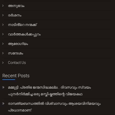
അനുഭവം
ദർശനം
നാടിൻ്റെ നന്മക്ക്
വാർത്തകൾക്കപ്പുറം
ആരോഗ്യം
സന്ദേശം
Contact Us
Recent Posts
മമ്മൂട്ടി: പ്രതിഭ ജന്മസിദ്ധമല്ല… ദിവസവും സ്വയം
പുനർനിർമ്മിച്ച ഒരു മസ്തിഷ്കത്തിന്റെ വിജയകഥ
ദാമ്പത്യബന്ധത്തിൽ വിശ്വാസവും ആശയവിനിമയവും
പ്രധാനമാണ്.