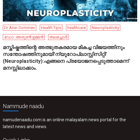
Dr Arun Oommen
Health Tips
healthcare
Neuroplasticity
ഡോ .അരുൺ ഉമ്മൻ
തലച്ചോർ
മസ്തിഷ്കത്തിന്റെ അത്ഭുതകരമായ മികച്ച വിജയത്തിനും
സന്തോഷത്തിനുമായി’ന്യൂറോപ്ലാസ്റ്റിസിറ്റി’
(Neuroplasticity):എങ്ങനെ പ്രയോജനപ്പെടുത്താമെന്ന്
മനസ്സിലാക്കാം.
Nammude naadu
namudenaadu.com is an online malayalam news portal for the
latest news and views.