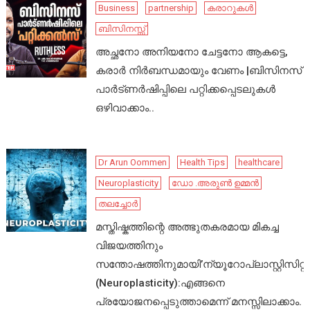
Business
partnership
കരാറുകൾ
ബിസിനസ്സ്
അച്ഛനോ അനിയനോ ചേട്ടനോ ആകട്ടെ,
കരാർ നിർബന്ധമായും വേണം |ബിസിനസ്
പാർട്ണർഷിപ്പിലെ പറ്റിക്കപ്പെടലുകൾ
ഒഴിവാക്കാം..
Dr Arun Oommen
Health Tips
healthcare
Neuroplasticity
ഡോ .അരുൺ ഉമ്മൻ
തലച്ചോർ
മസ്തിഷ്കത്തിന്റെ അത്ഭുതകരമായ മികച്ച
വിജയത്തിനും
സന്തോഷത്തിനുമായി’ന്യൂറോപ്ലാസ്റ്റിസിറ്റി’
(Neuroplasticity):എങ്ങനെ
പ്രയോജനപ്പെടുത്താമെന്ന് മനസ്സിലാക്കാം.