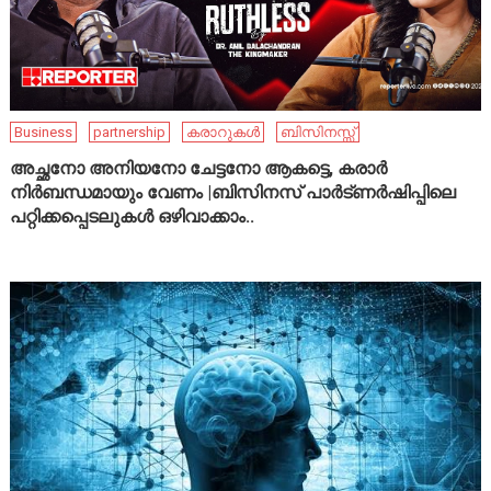
Business
partnership
കരാറുകൾ
ബിസിനസ്സ്
അച്ഛനോ അനിയനോ ചേട്ടനോ ആകട്ടെ, കരാർ
നിർബന്ധമായും വേണം |ബിസിനസ് പാർട്ണർഷിപ്പിലെ
പറ്റിക്കപ്പെടലുകൾ ഒഴിവാക്കാം..