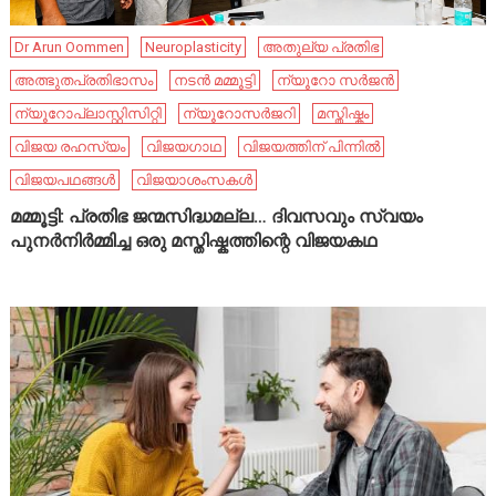
Dr Arun Oommen
Neuroplasticity
അതുല്യ പ്രതിഭ
അത്ഭുതപ്രതിഭാസം
നടൻ മമ്മൂട്ടി
ന്യൂറോ സർജൻ
ന്യൂറോപ്ലാസ്റ്റിസിറ്റി
ന്യൂറോസർജറി
മസ്തിഷ്കം
വിജയ രഹസ്യം
വിജയഗാഥ
വിജയത്തിന് പിന്നിൽ
വിജയപഥങ്ങൾ
വിജയാശംസകൾ
മമ്മൂട്ടി: പ്രതിഭ ജന്മസിദ്ധമല്ല… ദിവസവും സ്വയം
പുനർനിർമ്മിച്ച ഒരു മസ്തിഷ്കത്തിന്റെ വിജയകഥ