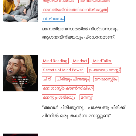
ആശയവിനിമയം
ദാമ്പത്യജീവിതം
ദാമ്പത്യജീവിതത്തിലെ വിശ്വസ്തത
വിശ്വാസം
ദാമ്പത്യബന്ധത്തിൽ വിശ്വാസവും
ആശയവിനിമയവും പ്രധാനമാണ്.
Mind Reading
Mindset
MindTalks
Secrets of Mind Power
ഉപബോധ മനസ്സ്
ചിരി
ചിരിയും ചിന്തയും
മനഃശാസ്ത്രം
മനഃശാസ്ത്ര കൗൺസിലിംഗ്
മനസ്സും ശരീരവും
മനസ്സ്
“അവൾ ചിരിക്കുന്നു… പക്ഷേ ആ ചിരിക്ക്
പിന്നിൽ ഒരു തകർന്ന മനസ്സുണ്ട്.”