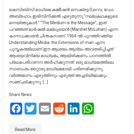
കെസിബിസി മാധ്യമ കമ്മീഷൻ സെക്രട്ടറി,റെവ. ഡോ.
അബ്രഹാം ഇരിമ്പിനിക്കൽ എഴുതുന്നു.”നല്ലകഥകളുടെ
നെയ്ത്തുകാർ “ “The Medium is the Message”, ഇത്‌
പറഞ്ഞത്‌ മാര്‍ഷല്‍ മക്ലുയെന്‍ (Marshel McLuhan) എന്ന
കാനഡക്കാരന്‍ ചിന്തകനാണ്‌. 1964-ല്‍ പുറത്തിറങ്ങിയ
Understanding Media: the Extensions of man എന്ന
പുസ്തകത്തിലാണ്‌ ഈ ആശയം ആദ്യം അവതരിപ്പിച്ചത്‌.
ആശയവിനിമയ മാധ്യമം, ആയിരിക്കണം പഠനത്തില്‍
പ്രഥമപരിഗണന അര്‍ഹിക്കുന്നത്‌. ഒരു മാധ്യമത്തിലെ
സാരാംശം മറ്റൊരു മാധ്യമമായി പരിണമിക്കുന്നു.
വര്‍ത്തമാനം എഴുത്തിനും എഴുത്ത്‌ അച്ചടിയിലേക്കും
സഞ്ചരിക്കുന്നു. […]
Share News
Facebook
Twitter
Email
Reddit
LinkedIn
WhatsApp
Read More