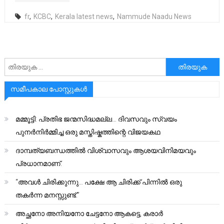
fr
,
KCBC
,
Kerala latest news
,
Nammude Naadu News
അനേഷിക്കുക
സമീപകാല പോസ്റ്റുകൾ
മമ്മൂട്ടി: പ്രതിഭ ജന്മസിദ്ധമല്ല… ദിവസവും സ്വയം
പുനർനിർമ്മിച്ച ഒരു മസ്തിഷ്കത്തിന്റെ വിജയകഥ
ദാമ്പത്യബന്ധത്തിൽ വിശ്വാസവും ആശയവിനിമയവും
പ്രധാനമാണ്.
“അവൾ ചിരിക്കുന്നു… പക്ഷേ ആ ചിരിക്ക് പിന്നിൽ ഒരു
തകർന്ന മനസ്സുണ്ട്.”
അച്ഛനോ അനിയനോ ചേട്ടനോ ആകട്ടെ, കരാർ