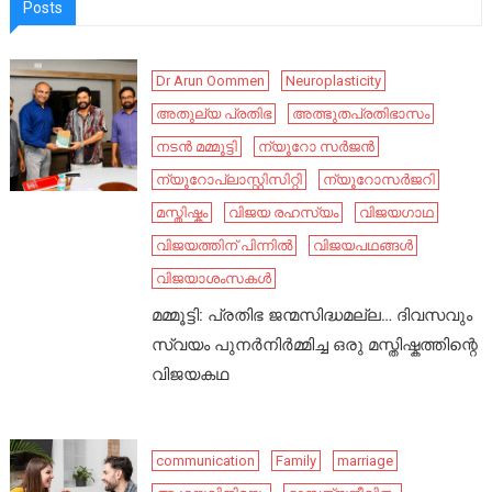
Posts
Dr Arun Oommen
Neuroplasticity
അതുല്യ പ്രതിഭ
അത്ഭുതപ്രതിഭാസം
നടൻ മമ്മൂട്ടി
ന്യൂറോ സർജൻ
ന്യൂറോപ്ലാസ്റ്റിസിറ്റി
ന്യൂറോസർജറി
മസ്തിഷ്കം
വിജയ രഹസ്യം
വിജയഗാഥ
വിജയത്തിന് പിന്നിൽ
വിജയപഥങ്ങൾ
വിജയാശംസകൾ
മമ്മൂട്ടി: പ്രതിഭ ജന്മസിദ്ധമല്ല… ദിവസവും
സ്വയം പുനർനിർമ്മിച്ച ഒരു മസ്തിഷ്കത്തിന്റെ
വിജയകഥ
communication
Family
marriage