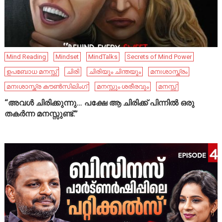
Mind Reading
Mindset
MindTalks
Secrets of Mind Power
ഉപബോധ മനസ്സ്
ചിരി
ചിരിയും ചിന്തയും
മനഃശാസ്ത്രം
മനഃശാസ്ത്ര കൗൺസിലിംഗ്
മനസ്സും ശരീരവും
മനസ്സ്
“അവൾ ചിരിക്കുന്നു… പക്ഷേ ആ ചിരിക്ക് പിന്നിൽ ഒരു
തകർന്ന മനസ്സുണ്ട്.”