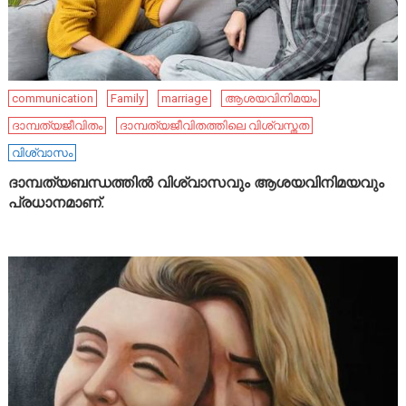
communication
Family
marriage
ആശയവിനിമയം
ദാമ്പത്യജീവിതം
ദാമ്പത്യജീവിതത്തിലെ വിശ്വസ്തത
വിശ്വാസം
ദാമ്പത്യബന്ധത്തിൽ വിശ്വാസവും ആശയവിനിമയവും
പ്രധാനമാണ്.