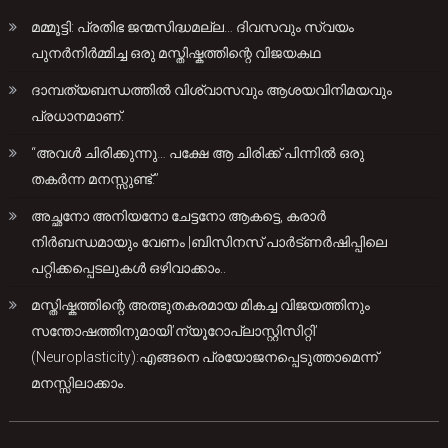
മമ്മൂട്ടി: പ്രതിഭ ജന്മസിദ്ധമല്ല… ദിവസവും സ്വയം
പുനർനിർമ്മിച്ച ഒരു മസ്തിഷ്കത്തിന്റെ വിജയകഥ
ദാമ്പത്യബന്ധത്തിൽ വിശ്വാസവും ആശയവിനിമയവും
പ്രധാനമാണ്.
“അവൾ ചിരിക്കുന്നു… പക്ഷേ ആ ചിരിക്ക് പിന്നിൽ ഒരു
തകർന്ന മനസ്സുണ്ട്.”
അച്ഛനോ അനിയനോ ചേട്ടനോ ആകട്ടെ, കരാർ
നിർബന്ധമായും വേണം |ബിസിനസ് പാർട്ണർഷിപ്പിലെ
പറ്റിക്കപ്പെടലുകൾ ഒഴിവാക്കാം..
മസ്തിഷ്കത്തിന്റെ അത്ഭുതകരമായ മികച്ച വിജയത്തിനും
സന്തോഷത്തിനുമായി’ന്യൂറോപ്ലാസ്റ്റിസിറ്റി’
(Neuroplasticity):എങ്ങനെ പ്രയോജനപ്പെടുത്താമെന്ന്
മനസ്സിലാക്കാം.