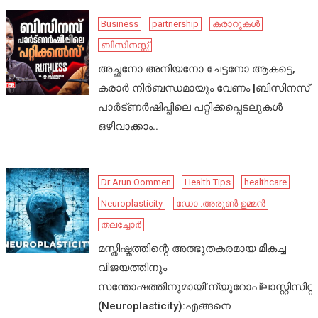
Business
partnership
കരാറുകൾ
ബിസിനസ്സ്
അച്ഛനോ അനിയനോ ചേട്ടനോ ആകട്ടെ,
കരാർ നിർബന്ധമായും വേണം |ബിസിനസ്
പാർട്ണർഷിപ്പിലെ പറ്റിക്കപ്പെടലുകൾ
ഒഴിവാക്കാം..
Dr Arun Oommen
Health Tips
healthcare
Neuroplasticity
ഡോ .അരുൺ ഉമ്മൻ
തലച്ചോർ
മസ്തിഷ്കത്തിന്റെ അത്ഭുതകരമായ മികച്ച
വിജയത്തിനും
സന്തോഷത്തിനുമായി’ന്യൂറോപ്ലാസ്റ്റിസിറ്റി’
(Neuroplasticity):എങ്ങനെ