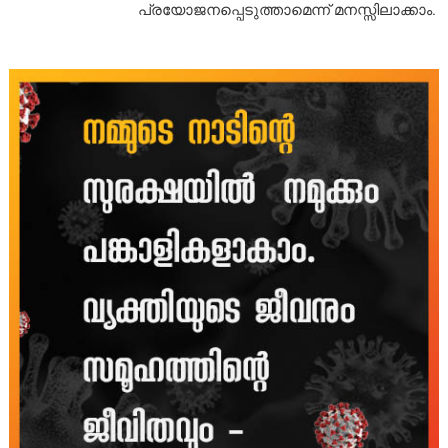
പ്രയോജനപ്പെടുത്താമെന്ന് മനസ്സിലാക്കാം.