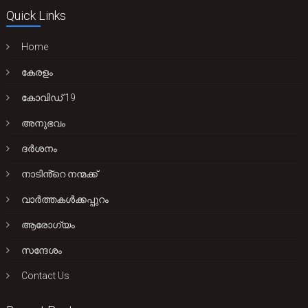
Quick Links
Home
കേരളം
കോവിഡ് 19
അനുഭവം
ദർശനം
നാടിൻ്റെ നന്മക്ക്
വാർത്തകൾക്കപ്പുറം
ആരോഗ്യം
സന്ദേശം
Contact Us