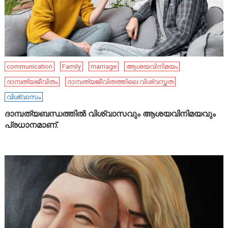
communication
Family
marriage
ആശയവിനിമയം
ദാമ്പത്യജീവിതം
ദാമ്പത്യജീവിതത്തിലെ വിശ്വസ്തത
വിശ്വാസം
ദാമ്പത്യബന്ധത്തിൽ വിശ്വാസവും ആശയവിനിമയവും
പ്രധാനമാണ്.