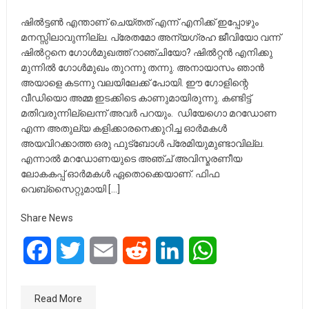
ഷിൽട്ടൺ എന്താണ് ചെയ്തത് എന്ന് എനിക്ക് ഇപ്പോഴും
മനസ്സിലാവുന്നില്ല. പ്രേതമോ അന്യഗ്രഹ ജീവിയോ വന്ന്
ഷിൽറ്റനെ ഗോൾമുഖത്ത് റാഞ്ചിയോ? ഷിൽറ്റൻ എനിക്കു
മുന്നിൽ ഗോൾമുഖം തുറന്നു തന്നു. അനായാസം ഞാൻ
അയാളെ കടന്നു വലയിലേക്ക് പോയി. ഈ ഗോളിന്റെ
വീഡിയൊ അമ്മ ഇടക്കിടെ കാണുമായിരുന്നു. കണ്ടിട്ട്
മതിവരുന്നില്ലെന്ന് അവർ പറയും. ഡിയേഗൊ മറഡോണ
എന്ന അതുല്യ കളിക്കാരനെക്കുറിച്ച ഓർമകൾ
അയവിറക്കാത്ത ഒരു ഫുട്‌ബോൾ പ്രേമിയുമുണ്ടാവില്ല.
എന്നാൽ മറഡോണയുടെ അഞ്ച് അവിസ്മരണീയ
ലോകകപ്പ് ഓർമകൾ ഏതൊക്കെയാണ്. ഫിഫ
വെബ്‌സൈറ്റുമായി […]
Share News
Facebook
Twitter
Email
Reddit
LinkedIn
WhatsApp
Read More