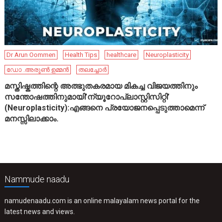
Dr Arun Oommen
Health Tips
healthcare
Neuroplasticity
ഡോ .അരുൺ ഉമ്മൻ
തലച്ചോർ
മസ്തിഷ്കത്തിന്റെ അത്ഭുതകരമായ മികച്ച വിജയത്തിനും
സന്തോഷത്തിനുമായി’ന്യൂറോപ്ലാസ്റ്റിസിറ്റി’
(Neuroplasticity):എങ്ങനെ പ്രയോജനപ്പെടുത്താമെന്ന്
മനസ്സിലാക്കാം.
Nammude naadu
namudenaadu.com is an online malayalam news portal for the
latest news and views.