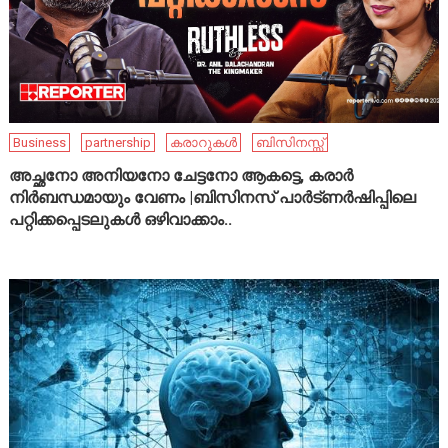
Business
partnership
കരാറുകൾ
ബിസിനസ്സ്
അച്ഛനോ അനിയനോ ചേട്ടനോ ആകട്ടെ, കരാർ
നിർബന്ധമായും വേണം |ബിസിനസ് പാർട്ണർഷിപ്പിലെ
പറ്റിക്കപ്പെടലുകൾ ഒഴിവാക്കാം..