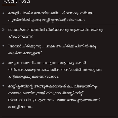
Recent Posts
മമ്മൂട്ടി: പ്രതിഭ ജന്മസിദ്ധമല്ല… ദിവസവും സ്വയം
പുനർനിർമ്മിച്ച ഒരു മസ്തിഷ്കത്തിന്റെ വിജയകഥ
ദാമ്പത്യബന്ധത്തിൽ വിശ്വാസവും ആശയവിനിമയവും
പ്രധാനമാണ്.
“അവൾ ചിരിക്കുന്നു… പക്ഷേ ആ ചിരിക്ക് പിന്നിൽ ഒരു
തകർന്ന മനസ്സുണ്ട്.”
അച്ഛനോ അനിയനോ ചേട്ടനോ ആകട്ടെ, കരാർ
നിർബന്ധമായും വേണം |ബിസിനസ് പാർട്ണർഷിപ്പിലെ
പറ്റിക്കപ്പെടലുകൾ ഒഴിവാക്കാം..
മസ്തിഷ്കത്തിന്റെ അത്ഭുതകരമായ മികച്ച വിജയത്തിനും
സന്തോഷത്തിനുമായി’ന്യൂറോപ്ലാസ്റ്റിസിറ്റി’
(Neuroplasticity):എങ്ങനെ പ്രയോജനപ്പെടുത്താമെന്ന്
മനസ്സിലാക്കാം.