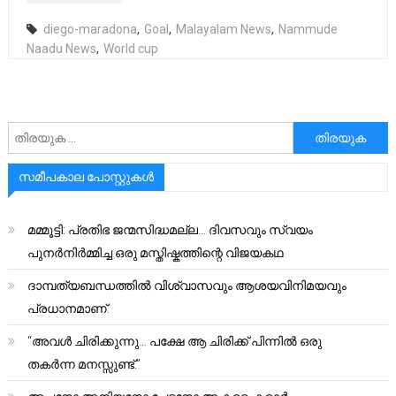
diego-maradona
,
Goal
,
Malayalam News
,
Nammude
Naadu News
,
World cup
അനേഷിക്കുക
സമീപകാല പോസ്റ്റുകൾ
മമ്മൂട്ടി: പ്രതിഭ ജന്മസിദ്ധമല്ല… ദിവസവും സ്വയം
പുനർനിർമ്മിച്ച ഒരു മസ്തിഷ്കത്തിന്റെ വിജയകഥ
ദാമ്പത്യബന്ധത്തിൽ വിശ്വാസവും ആശയവിനിമയവും
പ്രധാനമാണ്.
“അവൾ ചിരിക്കുന്നു… പക്ഷേ ആ ചിരിക്ക് പിന്നിൽ ഒരു
തകർന്ന മനസ്സുണ്ട്.”