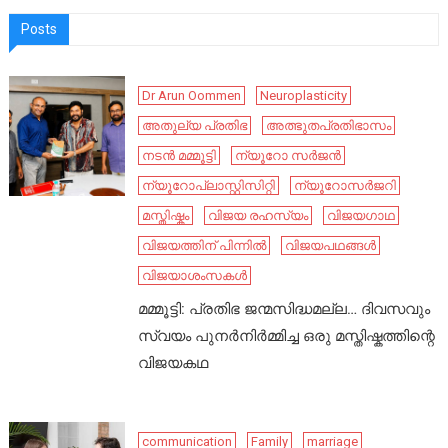
Posts
Dr Arun Oommen
Neuroplasticity
അതുല്യ പ്രതിഭ
അത്ഭുതപ്രതിഭാസം
നടൻ മമ്മൂട്ടി
ന്യൂറോ സർജൻ
ന്യൂറോപ്ലാസ്റ്റിസിറ്റി
ന്യൂറോസർജറി
മസ്തിഷ്കം
വിജയ രഹസ്യം
വിജയഗാഥ
വിജയത്തിന് പിന്നിൽ
വിജയപഥങ്ങൾ
വിജയാശംസകൾ
മമ്മൂട്ടി: പ്രതിഭ ജന്മസിദ്ധമല്ല… ദിവസവും
സ്വയം പുനർനിർമ്മിച്ച ഒരു മസ്തിഷ്കത്തിന്റെ
വിജയകഥ
communication
Family
marriage