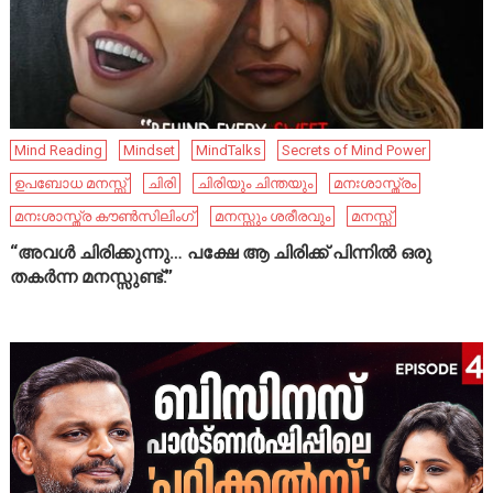
Mind Reading
Mindset
MindTalks
Secrets of Mind Power
ഉപബോധ മനസ്സ്
ചിരി
ചിരിയും ചിന്തയും
മനഃശാസ്ത്രം
മനഃശാസ്ത്ര കൗൺസിലിംഗ്
മനസ്സും ശരീരവും
മനസ്സ്
“അവൾ ചിരിക്കുന്നു… പക്ഷേ ആ ചിരിക്ക് പിന്നിൽ ഒരു
തകർന്ന മനസ്സുണ്ട്.”