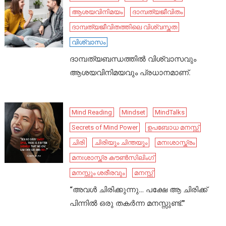
ആശയവിനിമയം
ദാമ്പത്യജീവിതം
ദാമ്പത്യജീവിതത്തിലെ വിശ്വസ്തത
വിശ്വാസം
ദാമ്പത്യബന്ധത്തിൽ വിശ്വാസവും
ആശയവിനിമയവും പ്രധാനമാണ്.
Mind Reading
Mindset
MindTalks
Secrets of Mind Power
ഉപബോധ മനസ്സ്
ചിരി
ചിരിയും ചിന്തയും
മനഃശാസ്ത്രം
മനഃശാസ്ത്ര കൗൺസിലിംഗ്
മനസ്സും ശരീരവും
മനസ്സ്
“അവൾ ചിരിക്കുന്നു… പക്ഷേ ആ ചിരിക്ക്
പിന്നിൽ ഒരു തകർന്ന മനസ്സുണ്ട്.”