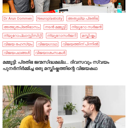
Dr Arun Oommen
Neuroplasticity
അതുല്യ പ്രതിഭ
അത്ഭുതപ്രതിഭാസം
നടൻ മമ്മൂട്ടി
ന്യൂറോ സർജൻ
ന്യൂറോപ്ലാസ്റ്റിസിറ്റി
ന്യൂറോസർജറി
മസ്തിഷ്കം
വിജയ രഹസ്യം
വിജയഗാഥ
വിജയത്തിന് പിന്നിൽ
വിജയപഥങ്ങൾ
വിജയാശംസകൾ
മമ്മൂട്ടി: പ്രതിഭ ജന്മസിദ്ധമല്ല… ദിവസവും സ്വയം
പുനർനിർമ്മിച്ച ഒരു മസ്തിഷ്കത്തിന്റെ വിജയകഥ